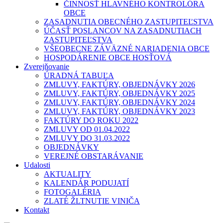
ČINNOSŤ HLAVNÉHO KONTROLÓRA
OBCE
ZASADNUTIA OBECNÉHO ZASTUPITEĽSTVA
ÚČASŤ POSLANCOV NA ZASADNUTIACH
ZASTUPITEĽSTVA
VŠEOBECNE ZÁVÄZNÉ NARIADENIA OBCE
HOSPODÁRENIE OBCE HOSŤOVÁ
Zverejňovanie
ÚRADNÁ TABUĽA
ZMLUVY, FAKTÚRY, OBJEDNÁVKY 2026
ZMLUVY, FAKTÚRY, OBJEDNÁVKY 2025
ZMLUVY, FAKTÚRY, OBJEDNÁVKY 2024
ZMLUVY, FAKTÚRY, OBJEDNÁVKY 2023
FAKTÚRY DO ROKU 2022
ZMLUVY OD 01.04.2022
ZMLUVY DO 31.03.2022
OBJEDNÁVKY
VEREJNÉ OBSTARÁVANIE
Udalosti
AKTUALITY
KALENDÁR PODUJATÍ
FOTOGALÉRIA
ZLATÉ ŽLTNUTIE VINIČA
Kontakt