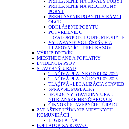
PRIHLÁSENIE NA TRVALÝ POBYT
PRIHLÁSENIE NA PRECHODNÝ
POBYT
PREHLÁSENIE POBYTU V RÁMCI
OBCE
ODHLÁSENIE POBYTU
POTVRDENIE O
TRVALOM⁄PRECHODNOM POBYTE
VYDÁVANIE VOLIČSKÝCH A
HLASOVACÍCH PREUKAZOV
VÝRUB DREVÍN
MIESTNE DANE A POPLATKY
EVIDENCIA PSOV
STAVEBNÝ ÚRAD
TLAČIVÁ PLATNÉ OD 01.04.2025
TLAČIVÁ PLATNÉ DO 31.03.2025
TLAČIVÁ - LEGALIZÁCIA STAVIEB
SPRÁVNE POPLATKY
SPOLOČNÝ STAVEBNÝ ÚRAD
NITRIANSKE HRNČIAROVCE
ČINNOSŤ STAVEBNÉHO ÚRADU
ZVLÁŠTNE UŽÍVANIE MIESTNYCH
KOMUNIKÁCIÍ
LEGISLATÍVA
POPLATOK ZA ROZVOJ