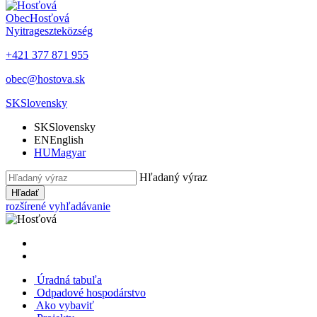
Obec
Hosťová
Nyitrageszte
község
+421 377 871 955
obec@hostova.sk
SK
Slovensky
SK
Slovensky
EN
English
HU
Magyar
Hľadaný výraz
Hľadať
rozšírené vyhľadávanie
Úradná tabuľa
Odpadové hospodárstvo
Ako vybaviť