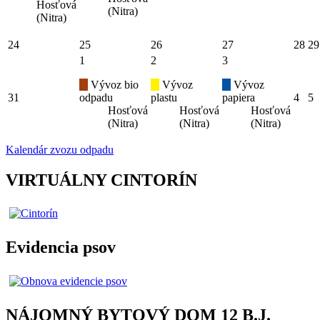
Hosťová
(Nitra)
(Nitra)
24
25
26
27
28
29
1
2
3
Vývoz bio
Vývoz
Vývoz
31
odpadu
plastu
papiera
4
5
Hosťová
Hosťová
Hosťová
(Nitra)
(Nitra)
(Nitra)
Kalendár zvozu odpadu
VIRTUÁLNY CINTORÍN
Evidencia psov
NÁJOMNÝ BYTOVÝ DOM 12 B.J.