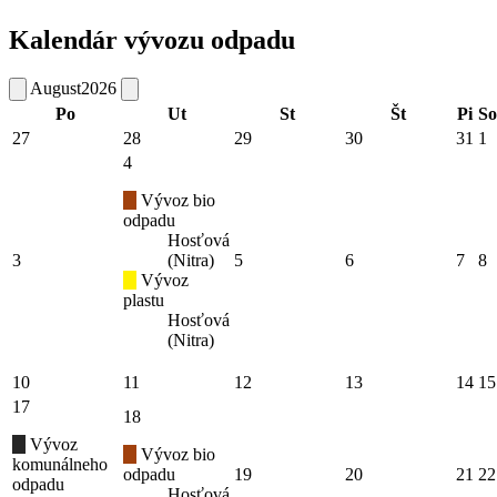
Kalendár vývozu odpadu
August
2026
Po
Ut
St
Št
Pi
So
27
28
29
30
31
1
4
Vývoz bio
odpadu
Hosťová
3
(Nitra)
5
6
7
8
Vývoz
plastu
Hosťová
(Nitra)
10
11
12
13
14
15
17
18
Vývoz
Vývoz bio
komunálneho
odpadu
19
20
21
22
odpadu
Hosťová