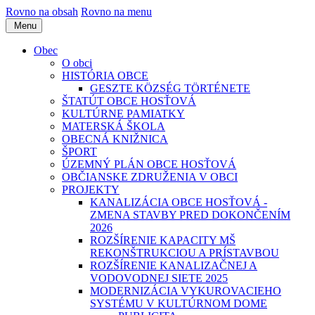
Rovno na obsah
Rovno na menu
Menu
Obec
O obci
HISTÓRIA OBCE
GESZTE KÖZSÉG TÖRTÉNETE
ŠTATÚT OBCE HOSŤOVÁ
KULTÚRNE PAMIATKY
MATERSKÁ ŠKOLA
OBECNÁ KNIŽNICA
ŠPORT
ÚZEMNÝ PLÁN OBCE HOSŤOVÁ
OBČIANSKE ZDRUŽENIA V OBCI
PROJEKTY
KANALIZÁCIA OBCE HOSŤOVÁ -
ZMENA STAVBY PRED DOKONČENÍM
2026
ROZŠÍRENIE KAPACITY MŠ
REKONŠTRUKCIOU A PRÍSTAVBOU
ROZŠÍRENIE KANALIZAČNEJ A
VODOVODNEJ SIETE 2025
MODERNIZÁCIA VYKUROVACIEHO
SYSTÉMU V KULTÚRNOM DOME