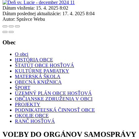
Dátum vloženia:
15. 4. 2025 8:02
Dátum poslednej aktualizácie:
17. 4. 2025 8:04
Autor:
Správce Webu
Obec
O obci
HISTÓRIA OBCE
ŠTATÚT OBCE HOSŤOVÁ
KULTÚRNE PAMIATKY
MATERSKÁ ŠKOLA
OBECNÁ KNIŽNICA
ŠPORT
ÚZEMNÝ PLÁN OBCE HOSŤOVÁ
OBČIANSKE ZDRUŽENIA V OBCI
PROJEKTY
PODNIKATEĽSKÁ ČINNOSŤ OBCE
OKOLIE OBCE
RANČ HOSŤOVÁ
VOĽBY DO ORGÁNOV SAMOSPRÁVY