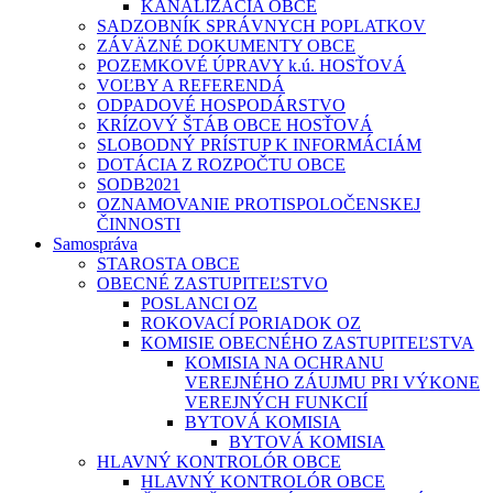
KANALIZÁCIA OBCE
SADZOBNÍK SPRÁVNYCH POPLATKOV
ZÁVÄZNÉ DOKUMENTY OBCE
POZEMKOVÉ ÚPRAVY k.ú. HOSŤOVÁ
VOĽBY A REFERENDÁ
ODPADOVÉ HOSPODÁRSTVO
KRÍZOVÝ ŠTÁB OBCE HOSŤOVÁ
SLOBODNÝ PRÍSTUP K INFORMÁCIÁM
DOTÁCIA Z ROZPOČTU OBCE
SODB2021
OZNAMOVANIE PROTISPOLOČENSKEJ
ČINNOSTI
Samospráva
STAROSTA OBCE
OBECNÉ ZASTUPITEĽSTVO
POSLANCI OZ
ROKOVACÍ PORIADOK OZ
KOMISIE OBECNÉHO ZASTUPITEĽSTVA
KOMISIA NA OCHRANU
VEREJNÉHO ZÁUJMU PRI VÝKONE
VEREJNÝCH FUNKCIÍ
BYTOVÁ KOMISIA
BYTOVÁ KOMISIA
HLAVNÝ KONTROLÓR OBCE
HLAVNÝ KONTROLÓR OBCE