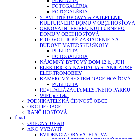
PUBLICITA
FOTOGALÉRIA
FOTOGALÉRIA
STAVEBNÉ ÚPRAVY A ZATEPLENIE
KULTÚRNEHO DOMU V OBCI HOSŤOVÁ
OBNOVA INTERIÉRU KULTÚRNEHO
DOMU V OBCI HOSŤOVÁ
FOTOVOLTICKÉ ZARIADENIE NA
BUDOVE MATERSKEJ ŠKOLY
PUBLICITA
FOTOGALÉRIA
NÁJOMNÝ BYTOVÝ DOM 12 b.j. JUH
ELEKTRICKÁ NABÍJACIA STANICA PRE
ELEKTROMOBILY
KAMEROVÝ SYSTÉM OBCE HOSŤOVÁ
PUBLICITA
REVITALIÁZÁCIA MIESTNEHO PARKU
WIFI pre Teba
PODNIKATEĽSKÁ ČINNOSŤ OBCE
OKOLIE OBCE
RANČ HOSŤOVÁ
Úrad
OBECNÝ ÚRAD
AKO VYBAVIŤ
EVIDENCIA OBYVATEĽSTVA