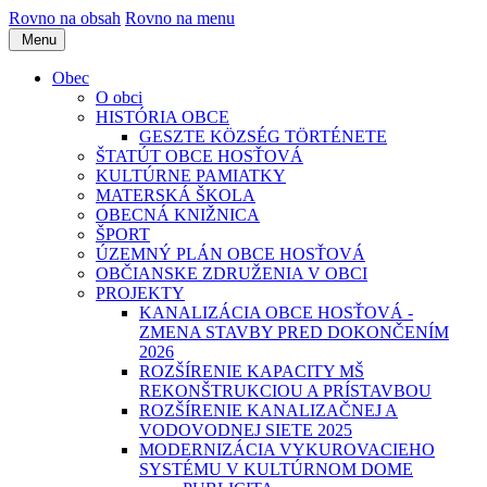
Rovno na obsah
Rovno na menu
Menu
Obec
O obci
HISTÓRIA OBCE
GESZTE KÖZSÉG TÖRTÉNETE
ŠTATÚT OBCE HOSŤOVÁ
KULTÚRNE PAMIATKY
MATERSKÁ ŠKOLA
OBECNÁ KNIŽNICA
ŠPORT
ÚZEMNÝ PLÁN OBCE HOSŤOVÁ
OBČIANSKE ZDRUŽENIA V OBCI
PROJEKTY
KANALIZÁCIA OBCE HOSŤOVÁ -
ZMENA STAVBY PRED DOKONČENÍM
2026
ROZŠÍRENIE KAPACITY MŠ
REKONŠTRUKCIOU A PRÍSTAVBOU
ROZŠÍRENIE KANALIZAČNEJ A
VODOVODNEJ SIETE 2025
MODERNIZÁCIA VYKUROVACIEHO
SYSTÉMU V KULTÚRNOM DOME