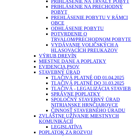
PRIHLÁSENIE NA TRVALÝ POBYT
PRIHLÁSENIE NA PRECHODNÝ
POBYT
PREHLÁSENIE POBYTU V RÁMCI
OBCE
ODHLÁSENIE POBYTU
POTVRDENIE O
TRVALOM⁄PRECHODNOM POBYTE
VYDÁVANIE VOLIČSKÝCH A
HLASOVACÍCH PREUKAZOV
VÝRUB DREVÍN
MIESTNE DANE A POPLATKY
EVIDENCIA PSOV
STAVEBNÝ ÚRAD
TLAČIVÁ PLATNÉ OD 01.04.2025
TLAČIVÁ PLATNÉ DO 31.03.2025
TLAČIVÁ - LEGALIZÁCIA STAVIEB
SPRÁVNE POPLATKY
SPOLOČNÝ STAVEBNÝ ÚRAD
NITRIANSKE HRNČIAROVCE
ČINNOSŤ STAVEBNÉHO ÚRADU
ZVLÁŠTNE UŽÍVANIE MIESTNYCH
KOMUNIKÁCIÍ
LEGISLATÍVA
POPLATOK ZA ROZVOJ