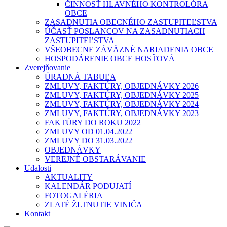
ČINNOSŤ HLAVNÉHO KONTROLÓRA
OBCE
ZASADNUTIA OBECNÉHO ZASTUPITEĽSTVA
ÚČASŤ POSLANCOV NA ZASADNUTIACH
ZASTUPITEĽSTVA
VŠEOBECNE ZÁVÄZNÉ NARIADENIA OBCE
HOSPODÁRENIE OBCE HOSŤOVÁ
Zverejňovanie
ÚRADNÁ TABUĽA
ZMLUVY, FAKTÚRY, OBJEDNÁVKY 2026
ZMLUVY, FAKTÚRY, OBJEDNÁVKY 2025
ZMLUVY, FAKTÚRY, OBJEDNÁVKY 2024
ZMLUVY, FAKTÚRY, OBJEDNÁVKY 2023
FAKTÚRY DO ROKU 2022
ZMLUVY OD 01.04.2022
ZMLUVY DO 31.03.2022
OBJEDNÁVKY
VEREJNÉ OBSTARÁVANIE
Udalosti
AKTUALITY
KALENDÁR PODUJATÍ
FOTOGALÉRIA
ZLATÉ ŽLTNUTIE VINIČA
Kontakt