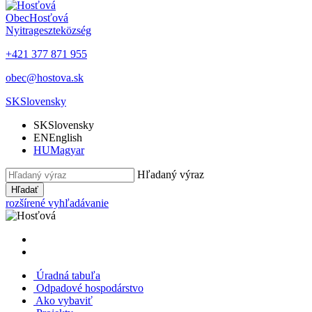
Obec
Hosťová
Nyitrageszte
község
+421 377 871 955
obec@hostova.sk
SK
Slovensky
SK
Slovensky
EN
English
HU
Magyar
Hľadaný výraz
Hľadať
rozšírené vyhľadávanie
Úradná tabuľa
Odpadové hospodárstvo
Ako vybaviť