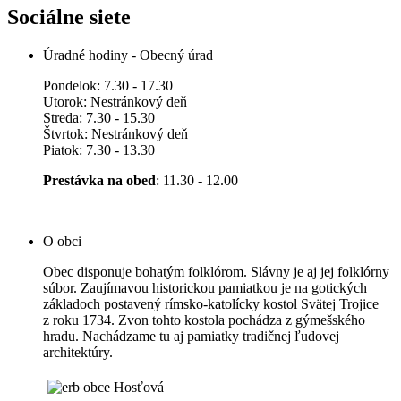
Sociálne siete
Úradné hodiny - Obecný úrad
Pondelok: 7.30 - 17.30
Utorok: Nestránkový deň
Streda: 7.30 - 15.30
Štvrtok: Nestránkový deň
Piatok: 7.30 - 13.30
Prestávka na obed
: 11.30 - 12.00
O obci
Obec disponuje bohatým folklórom. Slávny je aj jej folklórny
súbor. Zaujímavou historickou pamiatkou je na gotických
základoch postavený rímsko-katolícky kostol Svätej Trojice
z roku 1734. Zvon tohto kostola pochádza z gýmešského
hradu. Nachádzame tu aj pamiatky tradičnej ľudovej
architektúry.