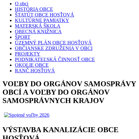
O obci
HISTÓRIA OBCE
ŠTATÚT OBCE HOSŤOVÁ
KULTÚRNE PAMIATKY
MATERSKÁ ŠKOLA
OBECNÁ KNIŽNICA
ŠPORT
ÚZEMNÝ PLÁN OBCE HOSŤOVÁ
OBČIANSKE ZDRUŽENIA V OBCI
PROJEKTY
PODNIKATEĽSKÁ ČINNOSŤ OBCE
OKOLIE OBCE
RANČ HOSŤOVÁ
VOĽBY DO ORGÁNOV SAMOSPRÁVY
OBCÍ A VOĽBY DO ORGÁNOV
SAMOSPRÁVNYCH KRAJOV
VÝSTAVBA KANALIZÁCIE OBCE
HOSŤOVÁ