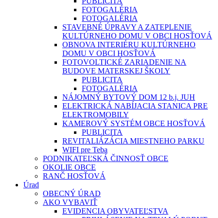
PUBLICITA
FOTOGALÉRIA
FOTOGALÉRIA
STAVEBNÉ ÚPRAVY A ZATEPLENIE
KULTÚRNEHO DOMU V OBCI HOSŤOVÁ
OBNOVA INTERIÉRU KULTÚRNEHO
DOMU V OBCI HOSŤOVÁ
FOTOVOLTICKÉ ZARIADENIE NA
BUDOVE MATERSKEJ ŠKOLY
PUBLICITA
FOTOGALÉRIA
NÁJOMNÝ BYTOVÝ DOM 12 b.j. JUH
ELEKTRICKÁ NABÍJACIA STANICA PRE
ELEKTROMOBILY
KAMEROVÝ SYSTÉM OBCE HOSŤOVÁ
PUBLICITA
REVITALIÁZÁCIA MIESTNEHO PARKU
WIFI pre Teba
PODNIKATEĽSKÁ ČINNOSŤ OBCE
OKOLIE OBCE
RANČ HOSŤOVÁ
Úrad
OBECNÝ ÚRAD
AKO VYBAVIŤ
EVIDENCIA OBYVATEĽSTVA