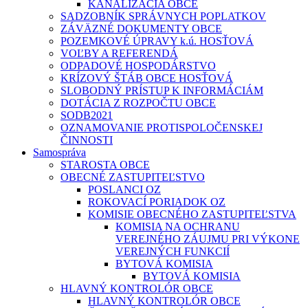
KANALIZÁCIA OBCE
SADZOBNÍK SPRÁVNYCH POPLATKOV
ZÁVÄZNÉ DOKUMENTY OBCE
POZEMKOVÉ ÚPRAVY k.ú. HOSŤOVÁ
VOĽBY A REFERENDÁ
ODPADOVÉ HOSPODÁRSTVO
KRÍZOVÝ ŠTÁB OBCE HOSŤOVÁ
SLOBODNÝ PRÍSTUP K INFORMÁCIÁM
DOTÁCIA Z ROZPOČTU OBCE
SODB2021
OZNAMOVANIE PROTISPOLOČENSKEJ
ČINNOSTI
Samospráva
STAROSTA OBCE
OBECNÉ ZASTUPITEĽSTVO
POSLANCI OZ
ROKOVACÍ PORIADOK OZ
KOMISIE OBECNÉHO ZASTUPITEĽSTVA
KOMISIA NA OCHRANU
VEREJNÉHO ZÁUJMU PRI VÝKONE
VEREJNÝCH FUNKCIÍ
BYTOVÁ KOMISIA
BYTOVÁ KOMISIA
HLAVNÝ KONTROLÓR OBCE
HLAVNÝ KONTROLÓR OBCE