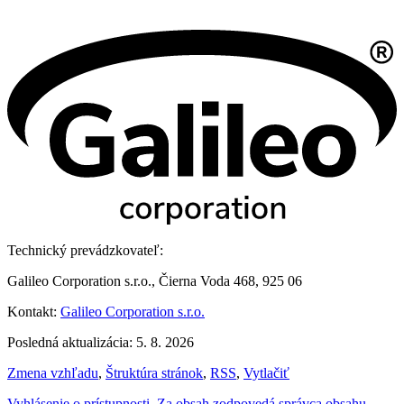
Technický prevádzkovateľ:
Galileo Corporation s.r.o., Čierna Voda 468, 925 06
Kontakt:
Galileo Corporation s.r.o.
Posledná aktualizácia: 5. 8. 2026
Zmena vzhľadu
,
Štruktúra stránok
,
RSS
,
Vytlačiť
Vyhlásenie o prístupnosti
,
Za obsah zodpovedá správca obsahu
,