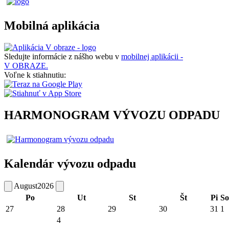
Mobilná aplikácia
Sledujte informácie z nášho webu v
mobilnej aplikácii -
V OBRAZE.
Voľne k stiahnutiu:
HARMONOGRAM VÝVOZU ODPADU
Kalendár vývozu odpadu
August
2026
Po
Ut
St
Št
Pi
So
27
28
29
30
31
1
4