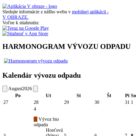
Sledujte informácie z nášho webu v
mobilnej aplikácii -
V OBRAZE.
Voľne k stiahnutiu:
HARMONOGRAM VÝVOZU ODPADU
Kalendár vývozu odpadu
August
2026
Po
Ut
St
Št
Pi
So
27
28
29
30
31
1
4
Vývoz bio
odpadu
Hosťová
3
(Nitra)
5
6
7
8