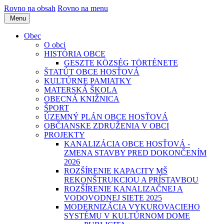
Rovno na obsah
Rovno na menu
Menu
Obec
O obci
HISTÓRIA OBCE
GESZTE KÖZSÉG TÖRTÉNETE
ŠTATÚT OBCE HOSŤOVÁ
KULTÚRNE PAMIATKY
MATERSKÁ ŠKOLA
OBECNÁ KNIŽNICA
ŠPORT
ÚZEMNÝ PLÁN OBCE HOSŤOVÁ
OBČIANSKE ZDRUŽENIA V OBCI
PROJEKTY
KANALIZÁCIA OBCE HOSŤOVÁ -
ZMENA STAVBY PRED DOKONČENÍM
2026
ROZŠÍRENIE KAPACITY MŠ
REKONŠTRUKCIOU A PRÍSTAVBOU
ROZŠÍRENIE KANALIZAČNEJ A
VODOVODNEJ SIETE 2025
MODERNIZÁCIA VYKUROVACIEHO
SYSTÉMU V KULTÚRNOM DOME