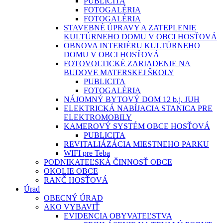
PUBLICITA
FOTOGALÉRIA
FOTOGALÉRIA
STAVEBNÉ ÚPRAVY A ZATEPLENIE
KULTÚRNEHO DOMU V OBCI HOSŤOVÁ
OBNOVA INTERIÉRU KULTÚRNEHO
DOMU V OBCI HOSŤOVÁ
FOTOVOLTICKÉ ZARIADENIE NA
BUDOVE MATERSKEJ ŠKOLY
PUBLICITA
FOTOGALÉRIA
NÁJOMNÝ BYTOVÝ DOM 12 b.j. JUH
ELEKTRICKÁ NABÍJACIA STANICA PRE
ELEKTROMOBILY
KAMEROVÝ SYSTÉM OBCE HOSŤOVÁ
PUBLICITA
REVITALIÁZÁCIA MIESTNEHO PARKU
WIFI pre Teba
PODNIKATEĽSKÁ ČINNOSŤ OBCE
OKOLIE OBCE
RANČ HOSŤOVÁ
Úrad
OBECNÝ ÚRAD
AKO VYBAVIŤ
EVIDENCIA OBYVATEĽSTVA