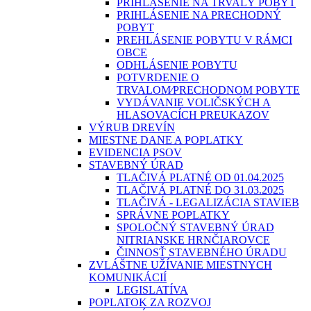
PRIHLÁSENIE NA TRVALÝ POBYT
PRIHLÁSENIE NA PRECHODNÝ
POBYT
PREHLÁSENIE POBYTU V RÁMCI
OBCE
ODHLÁSENIE POBYTU
POTVRDENIE O
TRVALOM⁄PRECHODNOM POBYTE
VYDÁVANIE VOLIČSKÝCH A
HLASOVACÍCH PREUKAZOV
VÝRUB DREVÍN
MIESTNE DANE A POPLATKY
EVIDENCIA PSOV
STAVEBNÝ ÚRAD
TLAČIVÁ PLATNÉ OD 01.04.2025
TLAČIVÁ PLATNÉ DO 31.03.2025
TLAČIVÁ - LEGALIZÁCIA STAVIEB
SPRÁVNE POPLATKY
SPOLOČNÝ STAVEBNÝ ÚRAD
NITRIANSKE HRNČIAROVCE
ČINNOSŤ STAVEBNÉHO ÚRADU
ZVLÁŠTNE UŽÍVANIE MIESTNYCH
KOMUNIKÁCIÍ
LEGISLATÍVA
POPLATOK ZA ROZVOJ