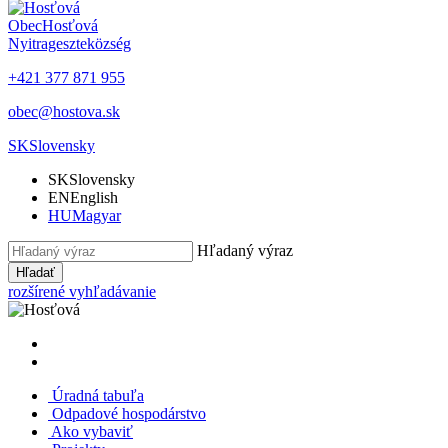
Obec
Hosťová
Nyitrageszte
község
+421 377 871 955
obec@hostova.sk
SK
Slovensky
SK
Slovensky
EN
English
HU
Magyar
Hľadaný výraz
Hľadať
rozšírené vyhľadávanie
Úradná tabuľa
Odpadové hospodárstvo
Ako vybaviť