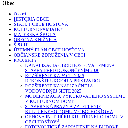
Obec
O obci
HISTÓRIA OBCE
ŠTATÚT OBCE HOSŤOVÁ
KULTÚRNE PAMIATKY
MATERSKÁ ŠKOLA
OBECNÁ KNIŽNICA
ŠPORT
ÚZEMNÝ PLÁN OBCE HOSŤOVÁ
OBČIANSKE ZDRUŽENIA V OBCI
PROJEKTY
KANALIZÁCIA OBCE HOSŤOVÁ - ZMENA
STAVBY PRED DOKONČENÍM 2026
ROZŠÍRENIE KAPACITY MŠ
REKONŠTRUKCIOU A PRÍSTAVBOU
ROZŠÍRENIE KANALIZAČNEJ A
VODOVODNEJ SIETE 2025
MODERNIZÁCIA VYKUROVACIEHO SYSTÉMU
V KULTÚRNOM DOME
STAVEBNÉ ÚPRAVY A ZATEPLENIE
KULTÚRNEHO DOMU V OBCI HOSŤOVÁ
OBNOVA INTERIÉRU KULTÚRNEHO DOMU V
OBCI HOSŤOVÁ
FOTOVOLTICKÉ ZARIADENIE NA BUDOVE