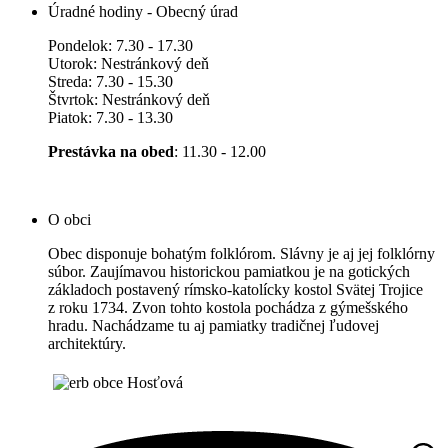
Úradné hodiny - Obecný úrad
Pondelok: 7.30 - 17.30
Utorok: Nestránkový deň
Streda: 7.30 - 15.30
Štvrtok: Nestránkový deň
Piatok: 7.30 - 13.30
Prestávka na obed
: 11.30 - 12.00
O obci
Obec disponuje bohatým folklórom. Slávny je aj jej folklórny
súbor. Zaujímavou historickou pamiatkou je na gotických
základoch postavený rímsko-katolícky kostol Svätej Trojice
z roku 1734. Zvon tohto kostola pochádza z gýmešského
hradu. Nachádzame tu aj pamiatky tradičnej ľudovej
architektúry.