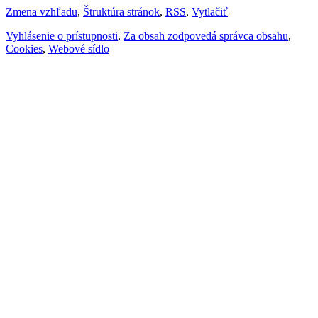
Zmena vzhľadu
,
Štruktúra stránok
,
RSS
,
Vytlačiť
Vyhlásenie o prístupnosti
,
Za obsah zodpovedá správca obsahu
,
Cookies
,
Webové sídlo