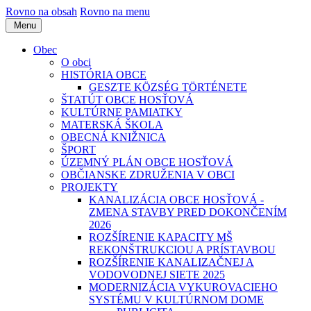
Rovno na obsah
Rovno na menu
Menu
Obec
O obci
HISTÓRIA OBCE
GESZTE KÖZSÉG TÖRTÉNETE
ŠTATÚT OBCE HOSŤOVÁ
KULTÚRNE PAMIATKY
MATERSKÁ ŠKOLA
OBECNÁ KNIŽNICA
ŠPORT
ÚZEMNÝ PLÁN OBCE HOSŤOVÁ
OBČIANSKE ZDRUŽENIA V OBCI
PROJEKTY
KANALIZÁCIA OBCE HOSŤOVÁ -
ZMENA STAVBY PRED DOKONČENÍM
2026
ROZŠÍRENIE KAPACITY MŠ
REKONŠTRUKCIOU A PRÍSTAVBOU
ROZŠÍRENIE KANALIZAČNEJ A
VODOVODNEJ SIETE 2025
MODERNIZÁCIA VYKUROVACIEHO
SYSTÉMU V KULTÚRNOM DOME