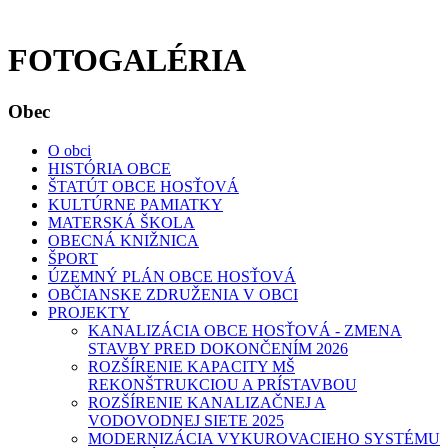
FOTOGALÉRIA
Obec
O obci
HISTÓRIA OBCE
ŠTATÚT OBCE HOSŤOVÁ
KULTÚRNE PAMIATKY
MATERSKÁ ŠKOLA
OBECNÁ KNIŽNICA
ŠPORT
ÚZEMNÝ PLÁN OBCE HOSŤOVÁ
OBČIANSKE ZDRUŽENIA V OBCI
PROJEKTY
KANALIZÁCIA OBCE HOSŤOVÁ - ZMENA
STAVBY PRED DOKONČENÍM 2026
ROZŠÍRENIE KAPACITY MŠ
REKONŠTRUKCIOU A PRÍSTAVBOU
ROZŠÍRENIE KANALIZAČNEJ A
VODOVODNEJ SIETE 2025
MODERNIZÁCIA VYKUROVACIEHO SYSTÉMU