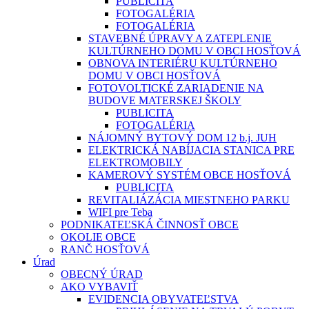
PUBLICITA
FOTOGALÉRIA
FOTOGALÉRIA
STAVEBNÉ ÚPRAVY A ZATEPLENIE
KULTÚRNEHO DOMU V OBCI HOSŤOVÁ
OBNOVA INTERIÉRU KULTÚRNEHO
DOMU V OBCI HOSŤOVÁ
FOTOVOLTICKÉ ZARIADENIE NA
BUDOVE MATERSKEJ ŠKOLY
PUBLICITA
FOTOGALÉRIA
NÁJOMNÝ BYTOVÝ DOM 12 b.j. JUH
ELEKTRICKÁ NABÍJACIA STANICA PRE
ELEKTROMOBILY
KAMEROVÝ SYSTÉM OBCE HOSŤOVÁ
PUBLICITA
REVITALIÁZÁCIA MIESTNEHO PARKU
WIFI pre Teba
PODNIKATEĽSKÁ ČINNOSŤ OBCE
OKOLIE OBCE
RANČ HOSŤOVÁ
Úrad
OBECNÝ ÚRAD
AKO VYBAVIŤ
EVIDENCIA OBYVATEĽSTVA