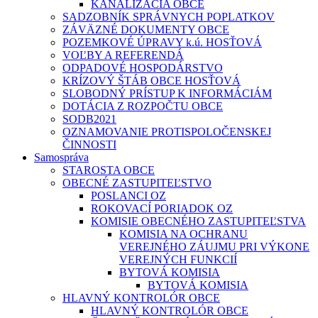
KANALIZÁCIA OBCE
SADZOBNÍK SPRÁVNYCH POPLATKOV
ZÁVÄZNÉ DOKUMENTY OBCE
POZEMKOVÉ ÚPRAVY k.ú. HOSŤOVÁ
VOĽBY A REFERENDÁ
ODPADOVÉ HOSPODÁRSTVO
KRÍZOVÝ ŠTÁB OBCE HOSŤOVÁ
SLOBODNÝ PRÍSTUP K INFORMÁCIÁM
DOTÁCIA Z ROZPOČTU OBCE
SODB2021
OZNAMOVANIE PROTISPOLOČENSKEJ
ČINNOSTI
Samospráva
STAROSTA OBCE
OBECNÉ ZASTUPITEĽSTVO
POSLANCI OZ
ROKOVACÍ PORIADOK OZ
KOMISIE OBECNÉHO ZASTUPITEĽSTVA
KOMISIA NA OCHRANU
VEREJNÉHO ZÁUJMU PRI VÝKONE
VEREJNÝCH FUNKCIÍ
BYTOVÁ KOMISIA
BYTOVÁ KOMISIA
HLAVNÝ KONTROLÓR OBCE
HLAVNÝ KONTROLÓR OBCE