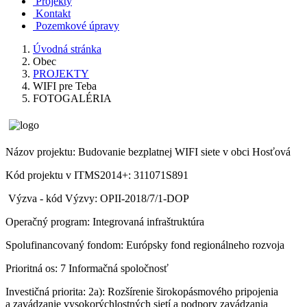
Projekty
Kontakt
Pozemkové úpravy
Úvodná stránka
Obec
PROJEKTY
WIFI pre Teba
FOTOGALÉRIA
Názov projektu: Budovanie bezplatnej WIFI siete v obci Hosťová
Kód projektu v ITMS2014+: 311071S891
Výzva - kód Výzvy: OPII-2018/7/1-DOP
Operačný program: Integrovaná infraštruktúra
Spolufinancovaný fondom: Európsky fond regionálneho rozvoja
Prioritná os: 7 Informačná spoločnosť
Investičná priorita: 2a): Rozšírenie širokopásmového pripojenia
a zavádzanie vysokorýchlostných sietí a podpory zavádzania