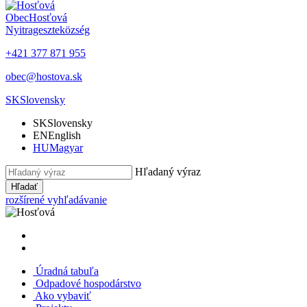
Obec
Hosťová
Nyitrageszte
község
+421 377 871 955
obec@hostova.sk
SK
Slovensky
SK
Slovensky
EN
English
HU
Magyar
Hľadaný výraz
Hľadať
rozšírené vyhľadávanie
Úradná tabuľa
Odpadové hospodárstvo
Ako vybaviť