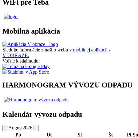
WiFi pre Teba
Mobilná aplikácia
Sledujte informácie z nášho webu v
mobilnej aplikácii -
V OBRAZE.
Voľne k stiahnutiu:
HARMONOGRAM VÝVOZU ODPADU
Kalendár vývozu odpadu
August
2026
Po
Ut
St
Št
Pi
So