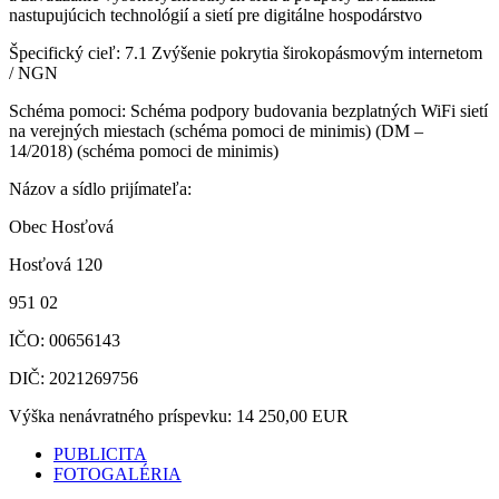
nastupujúcich technológií a sietí pre digitálne hospodárstvo
Špecifický cieľ: 7.1 Zvýšenie pokrytia širokopásmovým internetom
/ NGN
Schéma pomoci: Schéma podpory budovania bezplatných WiFi sietí
na verejných miestach (schéma pomoci de minimis) (DM –
14/2018) (schéma pomoci de minimis)
Názov a sídlo prijímateľa:
Obec Hosťová
Hosťová 120
951 02
IČO: 00656143
DIČ: 2021269756
Výška nenávratného príspevku: 14 250,00 EUR
PUBLICITA
FOTOGALÉRIA