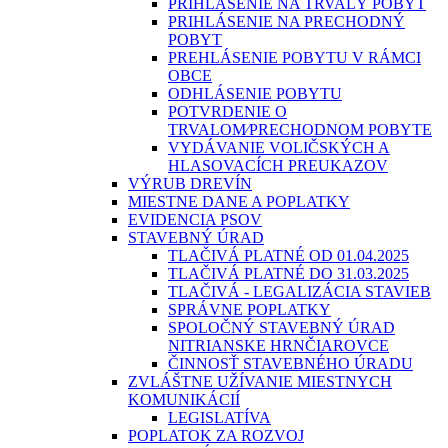
PRIHLÁSENIE NA TRVALÝ POBYT
PRIHLÁSENIE NA PRECHODNÝ
POBYT
PREHLÁSENIE POBYTU V RÁMCI
OBCE
ODHLÁSENIE POBYTU
POTVRDENIE O
TRVALOM⁄PRECHODNOM POBYTE
VYDÁVANIE VOLIČSKÝCH A
HLASOVACÍCH PREUKAZOV
VÝRUB DREVÍN
MIESTNE DANE A POPLATKY
EVIDENCIA PSOV
STAVEBNÝ ÚRAD
TLAČIVÁ PLATNÉ OD 01.04.2025
TLAČIVÁ PLATNÉ DO 31.03.2025
TLAČIVÁ - LEGALIZÁCIA STAVIEB
SPRÁVNE POPLATKY
SPOLOČNÝ STAVEBNÝ ÚRAD
NITRIANSKE HRNČIAROVCE
ČINNOSŤ STAVEBNÉHO ÚRADU
ZVLÁŠTNE UŽÍVANIE MIESTNYCH
KOMUNIKÁCIÍ
LEGISLATÍVA
POPLATOK ZA ROZVOJ