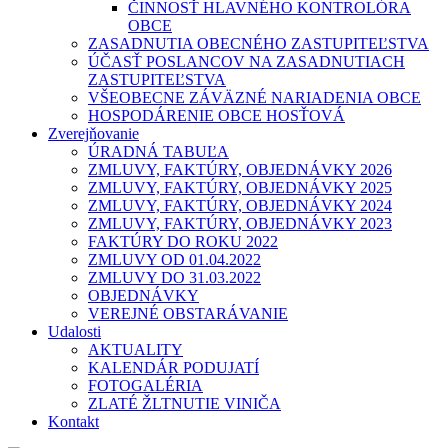
ČINNOSŤ HLAVNÉHO KONTROLÓRA
OBCE
ZASADNUTIA OBECNÉHO ZASTUPITEĽSTVA
ÚČASŤ POSLANCOV NA ZASADNUTIACH
ZASTUPITEĽSTVA
VŠEOBECNE ZÁVÄZNÉ NARIADENIA OBCE
HOSPODÁRENIE OBCE HOSŤOVÁ
Zverejňovanie
ÚRADNÁ TABUĽA
ZMLUVY, FAKTÚRY, OBJEDNÁVKY 2026
ZMLUVY, FAKTÚRY, OBJEDNÁVKY 2025
ZMLUVY, FAKTÚRY, OBJEDNÁVKY 2024
ZMLUVY, FAKTÚRY, OBJEDNÁVKY 2023
FAKTÚRY DO ROKU 2022
ZMLUVY OD 01.04.2022
ZMLUVY DO 31.03.2022
OBJEDNÁVKY
VEREJNÉ OBSTARÁVANIE
Udalosti
AKTUALITY
KALENDÁR PODUJATÍ
FOTOGALÉRIA
ZLATÉ ŽLTNUTIE VINIČA
Kontakt