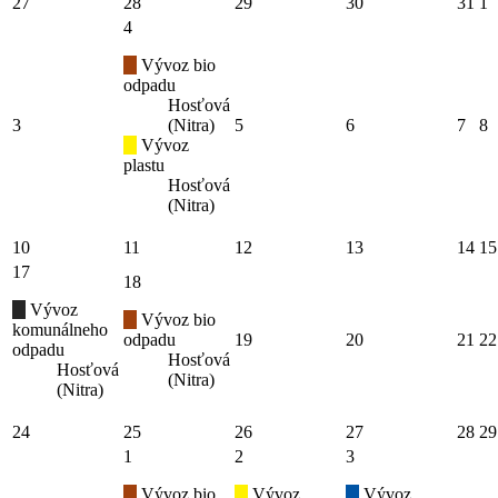
27
28
29
30
31
1
4
Vývoz bio
odpadu
Hosťová
3
(Nitra)
5
6
7
8
Vývoz
plastu
Hosťová
(Nitra)
10
11
12
13
14
15
17
18
Vývoz
Vývoz bio
komunálneho
odpadu
19
20
21
22
odpadu
Hosťová
Hosťová
(Nitra)
(Nitra)
24
25
26
27
28
29
1
2
3
Vývoz bio
Vývoz
Vývoz