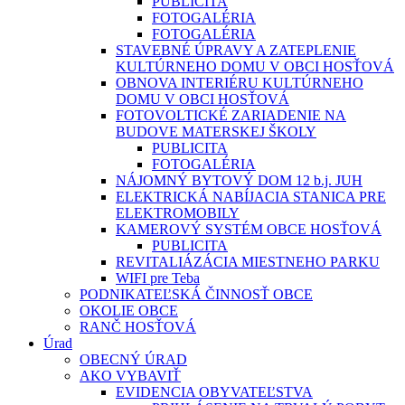
PUBLICITA
FOTOGALÉRIA
FOTOGALÉRIA
STAVEBNÉ ÚPRAVY A ZATEPLENIE
KULTÚRNEHO DOMU V OBCI HOSŤOVÁ
OBNOVA INTERIÉRU KULTÚRNEHO
DOMU V OBCI HOSŤOVÁ
FOTOVOLTICKÉ ZARIADENIE NA
BUDOVE MATERSKEJ ŠKOLY
PUBLICITA
FOTOGALÉRIA
NÁJOMNÝ BYTOVÝ DOM 12 b.j. JUH
ELEKTRICKÁ NABÍJACIA STANICA PRE
ELEKTROMOBILY
KAMEROVÝ SYSTÉM OBCE HOSŤOVÁ
PUBLICITA
REVITALIÁZÁCIA MIESTNEHO PARKU
WIFI pre Teba
PODNIKATEĽSKÁ ČINNOSŤ OBCE
OKOLIE OBCE
RANČ HOSŤOVÁ
Úrad
OBECNÝ ÚRAD
AKO VYBAVIŤ
EVIDENCIA OBYVATEĽSTVA