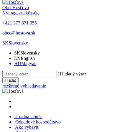
Obec
Hosťová
Nyitrageszte
község
+421 377 871 955
obec@hostova.sk
SK
Slovensky
SK
Slovensky
EN
English
HU
Magyar
Hľadaný výraz
Hľadať
rozšírené vyhľadávanie
Úradná tabuľa
Odpadové hospodárstvo
Ako vybaviť