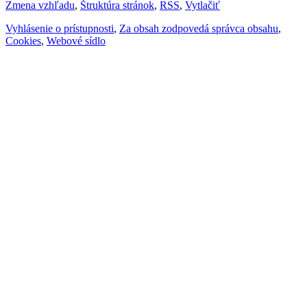
Zmena vzhľadu
,
Štruktúra stránok
,
RSS
,
Vytlačiť
Vyhlásenie o prístupnosti
,
Za obsah zodpovedá správca obsahu
,
Cookies
,
Webové sídlo