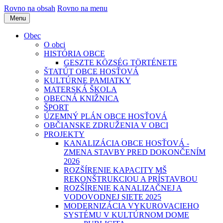
Rovno na obsah
Rovno na menu
Menu
Obec
O obci
HISTÓRIA OBCE
GESZTE KÖZSÉG TÖRTÉNETE
ŠTATÚT OBCE HOSŤOVÁ
KULTÚRNE PAMIATKY
MATERSKÁ ŠKOLA
OBECNÁ KNIŽNICA
ŠPORT
ÚZEMNÝ PLÁN OBCE HOSŤOVÁ
OBČIANSKE ZDRUŽENIA V OBCI
PROJEKTY
KANALIZÁCIA OBCE HOSŤOVÁ -
ZMENA STAVBY PRED DOKONČENÍM
2026
ROZŠÍRENIE KAPACITY MŠ
REKONŠTRUKCIOU A PRÍSTAVBOU
ROZŠÍRENIE KANALIZAČNEJ A
VODOVODNEJ SIETE 2025
MODERNIZÁCIA VYKUROVACIEHO
SYSTÉMU V KULTÚRNOM DOME