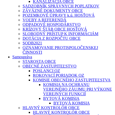
KANALIZÁCIA OBCE
SADZOBNÍK SPRÁVNYCH POPLATKOV
ZÁVÄZNÉ DOKUMENTY OBCE
POZEMKOVÉ ÚPRAVY k.ú. HOSŤOVÁ
VOĽBY A REFERENDÁ
ODPADOVÉ HOSPODÁRSTVO
KRÍZOVÝ ŠTÁB OBCE HOSŤOVÁ
SLOBODNÝ PRÍSTUP K INFORMÁCIÁM
DOTÁCIA Z ROZPOČTU OBCE
SODB2021
OZNAMOVANIE PROTISPOLOČENSKEJ
ČINNOSTI
Samospráva
STAROSTA OBCE
OBECNÉ ZASTUPITEĽSTVO
POSLANCI OZ
ROKOVACÍ PORIADOK OZ
KOMISIE OBECNÉHO ZASTUPITEĽSTVA
KOMISIA NA OCHRANU
VEREJNÉHO ZÁUJMU PRI VÝKONE
VEREJNÝCH FUNKCIÍ
BYTOVÁ KOMISIA
BYTOVÁ KOMISIA
HLAVNÝ KONTROLÓR OBCE
HLAVNÝ KONTROLÓR OBCE