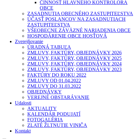
ČINNOSŤ HLAVNÉHO KONTROLÓRA
OBCE
ZASADNUTIA OBECNÉHO ZASTUPITEĽSTVA
ÚČASŤ POSLANCOV NA ZASADNUTIACH
ZASTUPITEĽSTVA
VŠEOBECNE ZÁVÄZNÉ NARIADENIA OBCE
HOSPODÁRENIE OBCE HOSŤOVÁ
Zverejňovanie
ÚRADNÁ TABUĽA
ZMLUVY, FAKTÚRY, OBJEDNÁVKY 2026
ZMLUVY, FAKTÚRY, OBJEDNÁVKY 2025
ZMLUVY, FAKTÚRY, OBJEDNÁVKY 2024
ZMLUVY, FAKTÚRY, OBJEDNÁVKY 2023
FAKTÚRY DO ROKU 2022
ZMLUVY OD 01.04.2022
ZMLUVY DO 31.03.2022
OBJEDNÁVKY
VEREJNÉ OBSTARÁVANIE
Udalosti
AKTUALITY
KALENDÁR PODUJATÍ
FOTOGALÉRIA
ZLATÉ ŽLTNUTIE VINIČA
Kontakt