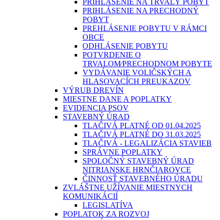
PRIHLÁSENIE NA TRVALÝ POBYT
PRIHLÁSENIE NA PRECHODNÝ
POBYT
PREHLÁSENIE POBYTU V RÁMCI
OBCE
ODHLÁSENIE POBYTU
POTVRDENIE O
TRVALOM⁄PRECHODNOM POBYTE
VYDÁVANIE VOLIČSKÝCH A
HLASOVACÍCH PREUKAZOV
VÝRUB DREVÍN
MIESTNE DANE A POPLATKY
EVIDENCIA PSOV
STAVEBNÝ ÚRAD
TLAČIVÁ PLATNÉ OD 01.04.2025
TLAČIVÁ PLATNÉ DO 31.03.2025
TLAČIVÁ - LEGALIZÁCIA STAVIEB
SPRÁVNE POPLATKY
SPOLOČNÝ STAVEBNÝ ÚRAD
NITRIANSKE HRNČIAROVCE
ČINNOSŤ STAVEBNÉHO ÚRADU
ZVLÁŠTNE UŽÍVANIE MIESTNYCH
KOMUNIKÁCIÍ
LEGISLATÍVA
POPLATOK ZA ROZVOJ