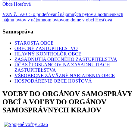
Obce Hosťová
VZN č. 5/2015 o prideľovaní nájomných bytov a podmienkach
nájmu bytov v nájomnom bytovom dome v obci Hosťová
Samospráva
STAROSTA OBCE
OBECNÉ ZASTUPITEĽSTVO
HLAVNÝ KONTROLÓR OBCE
ZASADNUTIA OBECNÉHO ZASTUPITEĽSTVA
ÚČASŤ POSLANCOV NA ZASADNUTIACH
ZASTUPITEĽSTVA
VŠEOBECNE ZÁVÄZNÉ NARIADENIA OBCE
HOSPODÁRENIE OBCE HOSŤOVÁ
VOĽBY DO ORGÁNOV SAMOSPRÁVY
OBCÍ A VOĽBY DO ORGÁNOV
SAMOSPRÁVNYCH KRAJOV