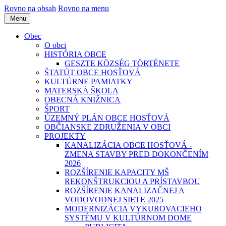
Rovno na obsah
Rovno na menu
Menu
Obec
O obci
HISTÓRIA OBCE
GESZTE KÖZSÉG TÖRTÉNETE
ŠTATÚT OBCE HOSŤOVÁ
KULTÚRNE PAMIATKY
MATERSKÁ ŠKOLA
OBECNÁ KNIŽNICA
ŠPORT
ÚZEMNÝ PLÁN OBCE HOSŤOVÁ
OBČIANSKE ZDRUŽENIA V OBCI
PROJEKTY
KANALIZÁCIA OBCE HOSŤOVÁ -
ZMENA STAVBY PRED DOKONČENÍM
2026
ROZŠÍRENIE KAPACITY MŠ
REKONŠTRUKCIOU A PRÍSTAVBOU
ROZŠÍRENIE KANALIZAČNEJ A
VODOVODNEJ SIETE 2025
MODERNIZÁCIA VYKUROVACIEHO
SYSTÉMU V KULTÚRNOM DOME