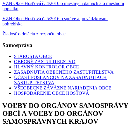
VZN Obce Hosťová č. 4/2016 o miestnych daniach a o miestnom
poplatku
VZN Obce Hosťová č. 5/2016 o správe a prevádzkovaní
pohrebiska
Žiadosť o dotáciu z rozpočtu obce
Samospráva
STAROSTA OBCE
OBECNÉ ZASTUPITEĽSTVO
HLAVNÝ KONTROLÓR OBCE
ZASADNUTIA OBECNÉHO ZASTUPITEĽSTVA
ÚČASŤ POSLANCOV NA ZASADNUTIACH
ZASTUPITEĽSTVA
VŠEOBECNE ZÁVÄZNÉ NARIADENIA OBCE
HOSPODÁRENIE OBCE HOSŤOVÁ
VOĽBY DO ORGÁNOV SAMOSPRÁVY
OBCÍ A VOĽBY DO ORGÁNOV
SAMOSPRÁVNYCH KRAJOV