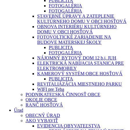
PUBLICITA
FOTOGALÉRIA
FOTOGALÉRIA
STAVEBNÉ ÚPRAVY A ZATEPLENIE
KULTÚRNEHO DOMU V OBCI HOSŤOVÁ
OBNOVA INTERIÉRU KULTÚRNEHO
DOMU V OBCI HOSŤOVÁ
FOTOVOLTICKÉ ZARIADENIE NA
BUDOVE MATERSKEJ ŠKOLY
PUBLICITA
FOTOGALÉRIA
NÁJOMNÝ BYTOVÝ DOM 12 b.j. JUH
ELEKTRICKÁ NABÍJACIA STANICA PRE
ELEKTROMOBILY
KAMEROVÝ SYSTÉM OBCE HOSŤOVÁ
PUBLICITA
REVITALIÁZÁCIA MIESTNEHO PARKU
WIFI pre Teba
PODNIKATEĽSKÁ ČINNOSŤ OBCE
OKOLIE OBCE
RANČ HOSŤOVÁ
Úrad
OBECNÝ ÚRAD
AKO VYBAVIŤ
EVIDENCIA OBYVATEĽSTVA