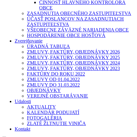
ČINNOSŤ HLAVNÉHO KONTROLÓRA
OBCE
ZASADNUTIA OBECNÉHO ZASTUPITEĽSTVA
ÚČASŤ POSLANCOV NA ZASADNUTIACH
ZASTUPITEĽSTVA
VŠEOBECNE ZÁVÄZNÉ NARIADENIA OBCE
HOSPODÁRENIE OBCE HOSŤOVÁ
Zverejňovanie
ÚRADNÁ TABUĽA
ZMLUVY, FAKTÚRY, OBJEDNÁVKY 2026
ZMLUVY, FAKTÚRY, OBJEDNÁVKY 2025
ZMLUVY, FAKTÚRY, OBJEDNÁVKY 2024
ZMLUVY, FAKTÚRY, OBJEDNÁVKY 2023
FAKTÚRY DO ROKU 2022
ZMLUVY OD 01.04.2022
ZMLUVY DO 31.03.2022
OBJEDNÁVKY
VEREJNÉ OBSTARÁVANIE
Udalosti
AKTUALITY
KALENDÁR PODUJATÍ
FOTOGALÉRIA
ZLATÉ ŽLTNUTIE VINIČA
Kontakt