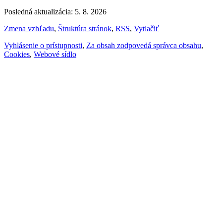
Posledná aktualizácia: 5. 8. 2026
Zmena vzhľadu
,
Štruktúra stránok
,
RSS
,
Vytlačiť
Vyhlásenie o prístupnosti
,
Za obsah zodpovedá správca obsahu
,
Cookies
,
Webové sídlo