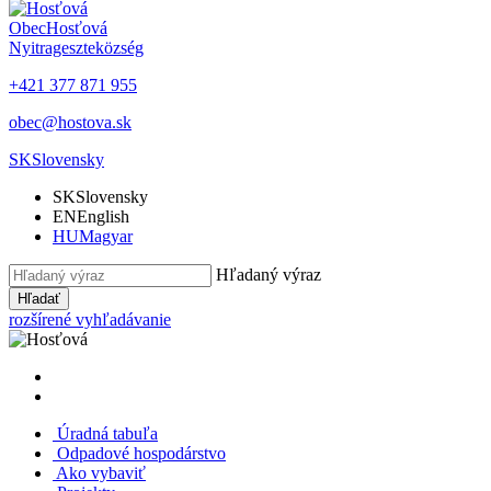
Obec
Hosťová
Nyitrageszte
község
+421 377 871 955
obec@hostova.sk
SK
Slovensky
SK
Slovensky
EN
English
HU
Magyar
Hľadaný výraz
Hľadať
rozšírené vyhľadávanie
Úradná tabuľa
Odpadové hospodárstvo
Ako vybaviť