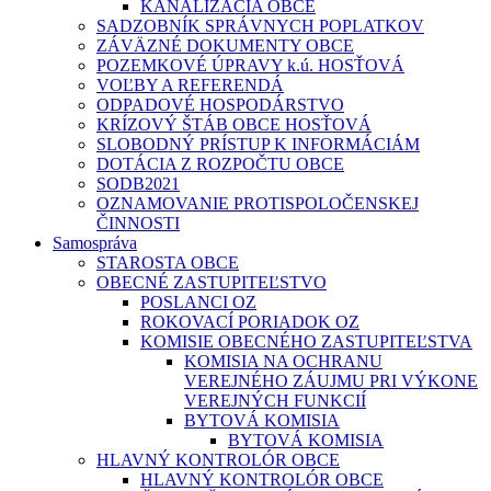
KANALIZÁCIA OBCE
SADZOBNÍK SPRÁVNYCH POPLATKOV
ZÁVÄZNÉ DOKUMENTY OBCE
POZEMKOVÉ ÚPRAVY k.ú. HOSŤOVÁ
VOĽBY A REFERENDÁ
ODPADOVÉ HOSPODÁRSTVO
KRÍZOVÝ ŠTÁB OBCE HOSŤOVÁ
SLOBODNÝ PRÍSTUP K INFORMÁCIÁM
DOTÁCIA Z ROZPOČTU OBCE
SODB2021
OZNAMOVANIE PROTISPOLOČENSKEJ
ČINNOSTI
Samospráva
STAROSTA OBCE
OBECNÉ ZASTUPITEĽSTVO
POSLANCI OZ
ROKOVACÍ PORIADOK OZ
KOMISIE OBECNÉHO ZASTUPITEĽSTVA
KOMISIA NA OCHRANU
VEREJNÉHO ZÁUJMU PRI VÝKONE
VEREJNÝCH FUNKCIÍ
BYTOVÁ KOMISIA
BYTOVÁ KOMISIA
HLAVNÝ KONTROLÓR OBCE
HLAVNÝ KONTROLÓR OBCE