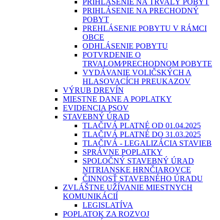
PRIHLÁSENIE NA TRVALÝ POBYT
PRIHLÁSENIE NA PRECHODNÝ
POBYT
PREHLÁSENIE POBYTU V RÁMCI
OBCE
ODHLÁSENIE POBYTU
POTVRDENIE O
TRVALOM⁄PRECHODNOM POBYTE
VYDÁVANIE VOLIČSKÝCH A
HLASOVACÍCH PREUKAZOV
VÝRUB DREVÍN
MIESTNE DANE A POPLATKY
EVIDENCIA PSOV
STAVEBNÝ ÚRAD
TLAČIVÁ PLATNÉ OD 01.04.2025
TLAČIVÁ PLATNÉ DO 31.03.2025
TLAČIVÁ - LEGALIZÁCIA STAVIEB
SPRÁVNE POPLATKY
SPOLOČNÝ STAVEBNÝ ÚRAD
NITRIANSKE HRNČIAROVCE
ČINNOSŤ STAVEBNÉHO ÚRADU
ZVLÁŠTNE UŽÍVANIE MIESTNYCH
KOMUNIKÁCIÍ
LEGISLATÍVA
POPLATOK ZA ROZVOJ