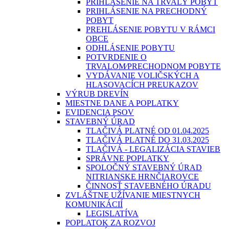
PRIHLÁSENIE NA TRVALÝ POBYT
PRIHLÁSENIE NA PRECHODNÝ
POBYT
PREHLÁSENIE POBYTU V RÁMCI
OBCE
ODHLÁSENIE POBYTU
POTVRDENIE O
TRVALOM⁄PRECHODNOM POBYTE
VYDÁVANIE VOLIČSKÝCH A
HLASOVACÍCH PREUKAZOV
VÝRUB DREVÍN
MIESTNE DANE A POPLATKY
EVIDENCIA PSOV
STAVEBNÝ ÚRAD
TLAČIVÁ PLATNÉ OD 01.04.2025
TLAČIVÁ PLATNÉ DO 31.03.2025
TLAČIVÁ - LEGALIZÁCIA STAVIEB
SPRÁVNE POPLATKY
SPOLOČNÝ STAVEBNÝ ÚRAD
NITRIANSKE HRNČIAROVCE
ČINNOSŤ STAVEBNÉHO ÚRADU
ZVLÁŠTNE UŽÍVANIE MIESTNYCH
KOMUNIKÁCIÍ
LEGISLATÍVA
POPLATOK ZA ROZVOJ