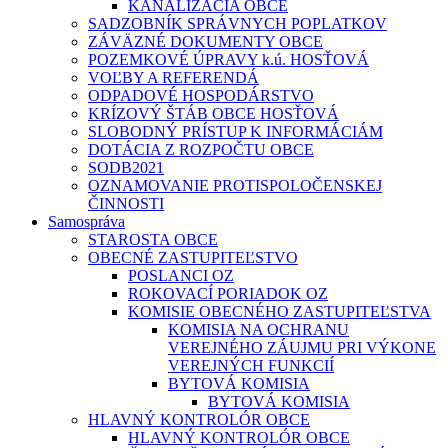
KANALIZÁCIA OBCE
SADZOBNÍK SPRÁVNYCH POPLATKOV
ZÁVÄZNÉ DOKUMENTY OBCE
POZEMKOVÉ ÚPRAVY k.ú. HOSŤOVÁ
VOĽBY A REFERENDÁ
ODPADOVÉ HOSPODÁRSTVO
KRÍZOVÝ ŠTÁB OBCE HOSŤOVÁ
SLOBODNÝ PRÍSTUP K INFORMÁCIÁM
DOTÁCIA Z ROZPOČTU OBCE
SODB2021
OZNAMOVANIE PROTISPOLOČENSKEJ
ČINNOSTI
Samospráva
STAROSTA OBCE
OBECNÉ ZASTUPITEĽSTVO
POSLANCI OZ
ROKOVACÍ PORIADOK OZ
KOMISIE OBECNÉHO ZASTUPITEĽSTVA
KOMISIA NA OCHRANU
VEREJNÉHO ZÁUJMU PRI VÝKONE
VEREJNÝCH FUNKCIÍ
BYTOVÁ KOMISIA
BYTOVÁ KOMISIA
HLAVNÝ KONTROLÓR OBCE
HLAVNÝ KONTROLÓR OBCE