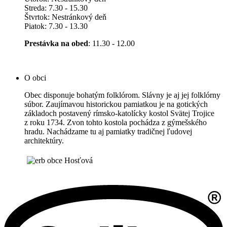
Streda: 7.30 - 15.30
Štvrtok: Nestránkový deň
Piatok: 7.30 - 13.30
Prestávka na obed
: 11.30 - 12.00
O obci
Obec disponuje bohatým folklórom. Slávny je aj jej folklórny
súbor. Zaujímavou historickou pamiatkou je na gotických
základoch postavený rímsko-katolícky kostol Svätej Trojice
z roku 1734. Zvon tohto kostola pochádza z gýmešského
hradu. Nachádzame tu aj pamiatky tradičnej ľudovej
architektúry.