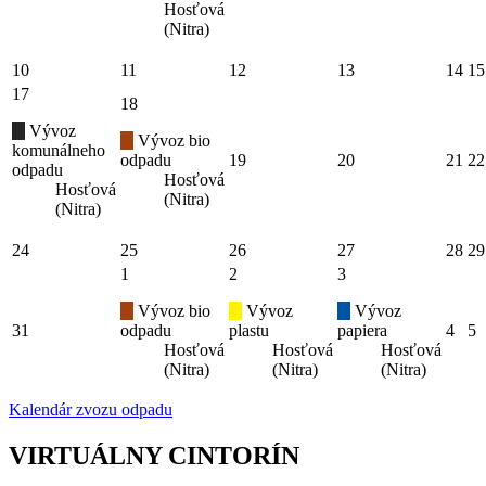
Hosťová
(Nitra)
10
11
12
13
14
15
17
18
Vývoz
Vývoz bio
komunálneho
odpadu
19
20
21
22
odpadu
Hosťová
Hosťová
(Nitra)
(Nitra)
24
25
26
27
28
29
1
2
3
Vývoz bio
Vývoz
Vývoz
31
odpadu
plastu
papiera
4
5
Hosťová
Hosťová
Hosťová
(Nitra)
(Nitra)
(Nitra)
Kalendár zvozu odpadu
VIRTUÁLNY CINTORÍN