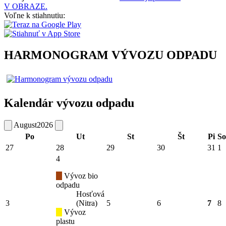
V OBRAZE.
Voľne k stiahnutiu:
HARMONOGRAM VÝVOZU ODPADU
Kalendár vývozu odpadu
August
2026
Po
Ut
St
Št
Pi
So
27
28
29
30
31
1
4
Vývoz bio
odpadu
Hosťová
3
(Nitra)
5
6
7
8
Vývoz
plastu