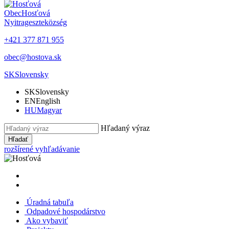
Obec
Hosťová
Nyitrageszte
község
+421 377 871 955
obec@hostova.sk
SK
Slovensky
SK
Slovensky
EN
English
HU
Magyar
Hľadaný výraz
Hľadať
rozšírené vyhľadávanie
Úradná tabuľa
Odpadové hospodárstvo
Ako vybaviť