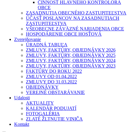
ČINNOSŤ HLAVNÉHO KONTROLÓRA
OBCE
ZASADNUTIA OBECNÉHO ZASTUPITEĽSTVA
ÚČASŤ POSLANCOV NA ZASADNUTIACH
ZASTUPITEĽSTVA
VŠEOBECNE ZÁVÄZNÉ NARIADENIA OBCE
HOSPODÁRENIE OBCE HOSŤOVÁ
Zverejňovanie
ÚRADNÁ TABUĽA
ZMLUVY, FAKTÚRY, OBJEDNÁVKY 2026
ZMLUVY, FAKTÚRY, OBJEDNÁVKY 2025
ZMLUVY, FAKTÚRY, OBJEDNÁVKY 2024
ZMLUVY, FAKTÚRY, OBJEDNÁVKY 2023
FAKTÚRY DO ROKU 2022
ZMLUVY OD 01.04.2022
ZMLUVY DO 31.03.2022
OBJEDNÁVKY
VEREJNÉ OBSTARÁVANIE
Udalosti
AKTUALITY
KALENDÁR PODUJATÍ
FOTOGALÉRIA
ZLATÉ ŽLTNUTIE VINIČA
Kontakt