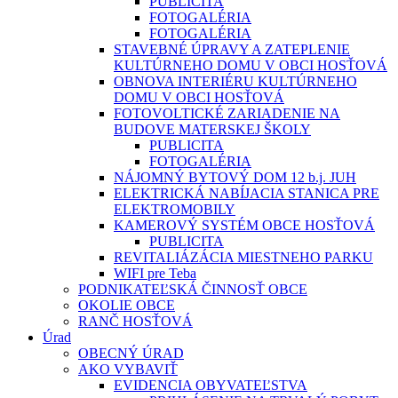
PUBLICITA
FOTOGALÉRIA
FOTOGALÉRIA
STAVEBNÉ ÚPRAVY A ZATEPLENIE
KULTÚRNEHO DOMU V OBCI HOSŤOVÁ
OBNOVA INTERIÉRU KULTÚRNEHO
DOMU V OBCI HOSŤOVÁ
FOTOVOLTICKÉ ZARIADENIE NA
BUDOVE MATERSKEJ ŠKOLY
PUBLICITA
FOTOGALÉRIA
NÁJOMNÝ BYTOVÝ DOM 12 b.j. JUH
ELEKTRICKÁ NABÍJACIA STANICA PRE
ELEKTROMOBILY
KAMEROVÝ SYSTÉM OBCE HOSŤOVÁ
PUBLICITA
REVITALIÁZÁCIA MIESTNEHO PARKU
WIFI pre Teba
PODNIKATEĽSKÁ ČINNOSŤ OBCE
OKOLIE OBCE
RANČ HOSŤOVÁ
Úrad
OBECNÝ ÚRAD
AKO VYBAVIŤ
EVIDENCIA OBYVATEĽSTVA