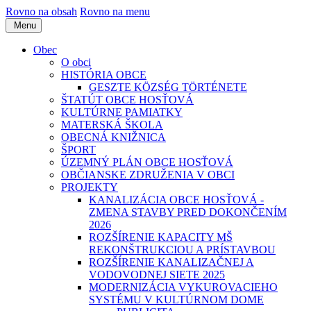
Rovno na obsah
Rovno na menu
Menu
Obec
O obci
HISTÓRIA OBCE
GESZTE KÖZSÉG TÖRTÉNETE
ŠTATÚT OBCE HOSŤOVÁ
KULTÚRNE PAMIATKY
MATERSKÁ ŠKOLA
OBECNÁ KNIŽNICA
ŠPORT
ÚZEMNÝ PLÁN OBCE HOSŤOVÁ
OBČIANSKE ZDRUŽENIA V OBCI
PROJEKTY
KANALIZÁCIA OBCE HOSŤOVÁ -
ZMENA STAVBY PRED DOKONČENÍM
2026
ROZŠÍRENIE KAPACITY MŠ
REKONŠTRUKCIOU A PRÍSTAVBOU
ROZŠÍRENIE KANALIZAČNEJ A
VODOVODNEJ SIETE 2025
MODERNIZÁCIA VYKUROVACIEHO
SYSTÉMU V KULTÚRNOM DOME