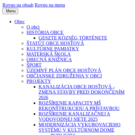
Rovno na obsah
Rovno na menu
Menu
Obec
O obci
HISTÓRIA OBCE
GESZTE KÖZSÉG TÖRTÉNETE
ŠTATÚT OBCE HOSŤOVÁ
KULTÚRNE PAMIATKY
MATERSKÁ ŠKOLA
OBECNÁ KNIŽNICA
ŠPORT
ÚZEMNÝ PLÁN OBCE HOSŤOVÁ
OBČIANSKE ZDRUŽENIA V OBCI
PROJEKTY
KANALIZÁCIA OBCE HOSŤOVÁ -
ZMENA STAVBY PRED DOKONČENÍM
2026
ROZŠÍRENIE KAPACITY MŠ
REKONŠTRUKCIOU A PRÍSTAVBOU
ROZŠÍRENIE KANALIZAČNEJ A
VODOVODNEJ SIETE 2025
MODERNIZÁCIA VYKUROVACIEHO
SYSTÉMU V KULTÚRNOM DOME