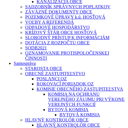
KANALIZÁCIA OBCE
SADZOBNÍK SPRÁVNYCH POPLATKOV
ZÁVÄZNÉ DOKUMENTY OBCE
POZEMKOVÉ ÚPRAVY k.ú. HOSŤOVÁ
VOĽBY A REFERENDÁ
ODPADOVÉ HOSPODÁRSTVO
KRÍZOVÝ ŠTÁB OBCE HOSŤOVÁ
SLOBODNÝ PRÍSTUP K INFORMÁCIÁM
DOTÁCIA Z ROZPOČTU OBCE
SODB2021
OZNAMOVANIE PROTISPOLOČENSKEJ
ČINNOSTI
Samospráva
STAROSTA OBCE
OBECNÉ ZASTUPITEĽSTVO
POSLANCI OZ
ROKOVACÍ PORIADOK OZ
KOMISIE OBECNÉHO ZASTUPITEĽSTVA
KOMISIA NA OCHRANU
VEREJNÉHO ZÁUJMU PRI VÝKONE
VEREJNÝCH FUNKCIÍ
BYTOVÁ KOMISIA
BYTOVÁ KOMISIA
HLAVNÝ KONTROLÓR OBCE
HLAVNÝ KONTROLÓR OBCE