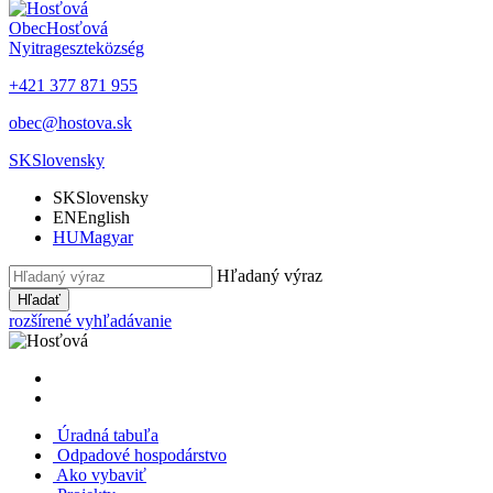
Obec
Hosťová
Nyitrageszte
község
+421 377 871 955
obec@hostova.sk
SK
Slovensky
SK
Slovensky
EN
English
HU
Magyar
Hľadaný výraz
Hľadať
rozšírené vyhľadávanie
Úradná tabuľa
Odpadové hospodárstvo
Ako vybaviť