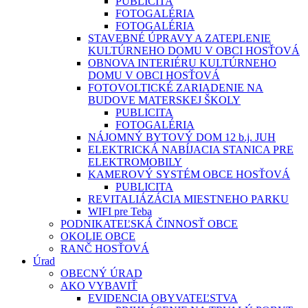
PUBLICITA
FOTOGALÉRIA
FOTOGALÉRIA
STAVEBNÉ ÚPRAVY A ZATEPLENIE
KULTÚRNEHO DOMU V OBCI HOSŤOVÁ
OBNOVA INTERIÉRU KULTÚRNEHO
DOMU V OBCI HOSŤOVÁ
FOTOVOLTICKÉ ZARIADENIE NA
BUDOVE MATERSKEJ ŠKOLY
PUBLICITA
FOTOGALÉRIA
NÁJOMNÝ BYTOVÝ DOM 12 b.j. JUH
ELEKTRICKÁ NABÍJACIA STANICA PRE
ELEKTROMOBILY
KAMEROVÝ SYSTÉM OBCE HOSŤOVÁ
PUBLICITA
REVITALIÁZÁCIA MIESTNEHO PARKU
WIFI pre Teba
PODNIKATEĽSKÁ ČINNOSŤ OBCE
OKOLIE OBCE
RANČ HOSŤOVÁ
Úrad
OBECNÝ ÚRAD
AKO VYBAVIŤ
EVIDENCIA OBYVATEĽSTVA