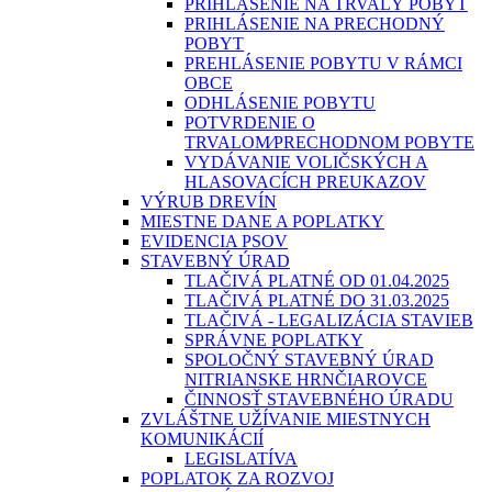
PRIHLÁSENIE NA TRVALÝ POBYT
PRIHLÁSENIE NA PRECHODNÝ
POBYT
PREHLÁSENIE POBYTU V RÁMCI
OBCE
ODHLÁSENIE POBYTU
POTVRDENIE O
TRVALOM⁄PRECHODNOM POBYTE
VYDÁVANIE VOLIČSKÝCH A
HLASOVACÍCH PREUKAZOV
VÝRUB DREVÍN
MIESTNE DANE A POPLATKY
EVIDENCIA PSOV
STAVEBNÝ ÚRAD
TLAČIVÁ PLATNÉ OD 01.04.2025
TLAČIVÁ PLATNÉ DO 31.03.2025
TLAČIVÁ - LEGALIZÁCIA STAVIEB
SPRÁVNE POPLATKY
SPOLOČNÝ STAVEBNÝ ÚRAD
NITRIANSKE HRNČIAROVCE
ČINNOSŤ STAVEBNÉHO ÚRADU
ZVLÁŠTNE UŽÍVANIE MIESTNYCH
KOMUNIKÁCIÍ
LEGISLATÍVA
POPLATOK ZA ROZVOJ