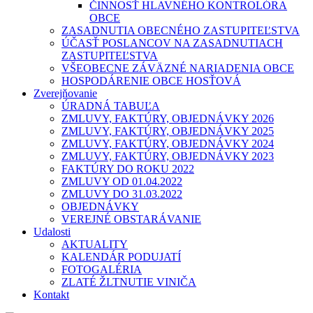
ČINNOSŤ HLAVNÉHO KONTROLÓRA
OBCE
ZASADNUTIA OBECNÉHO ZASTUPITEĽSTVA
ÚČASŤ POSLANCOV NA ZASADNUTIACH
ZASTUPITEĽSTVA
VŠEOBECNE ZÁVÄZNÉ NARIADENIA OBCE
HOSPODÁRENIE OBCE HOSŤOVÁ
Zverejňovanie
ÚRADNÁ TABUĽA
ZMLUVY, FAKTÚRY, OBJEDNÁVKY 2026
ZMLUVY, FAKTÚRY, OBJEDNÁVKY 2025
ZMLUVY, FAKTÚRY, OBJEDNÁVKY 2024
ZMLUVY, FAKTÚRY, OBJEDNÁVKY 2023
FAKTÚRY DO ROKU 2022
ZMLUVY OD 01.04.2022
ZMLUVY DO 31.03.2022
OBJEDNÁVKY
VEREJNÉ OBSTARÁVANIE
Udalosti
AKTUALITY
KALENDÁR PODUJATÍ
FOTOGALÉRIA
ZLATÉ ŽLTNUTIE VINIČA
Kontakt