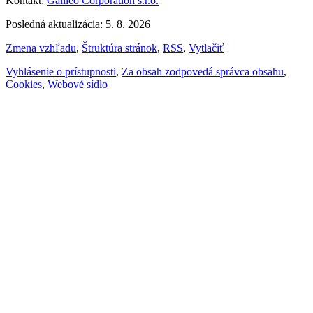
Kontakt:
Galileo Corporation s.r.o.
Posledná aktualizácia: 5. 8. 2026
Zmena vzhľadu
,
Štruktúra stránok
,
RSS
,
Vytlačiť
Vyhlásenie o prístupnosti
,
Za obsah zodpovedá správca obsahu
,
Cookies
,
Webové sídlo