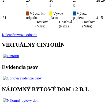
24
25
26
27
28
29
1
2
3
Vývoz bio
Vývoz
Vývoz
31
odpadu
plastu
papiera
4
5
Hosťová
Hosťová
Hosťová
(Nitra)
(Nitra)
(Nitra)
Kalendár zvozu odpadu
VIRTUÁLNY CINTORÍN
Evidencia psov
NÁJOMNÝ BYTOVÝ DOM 12 B.J.