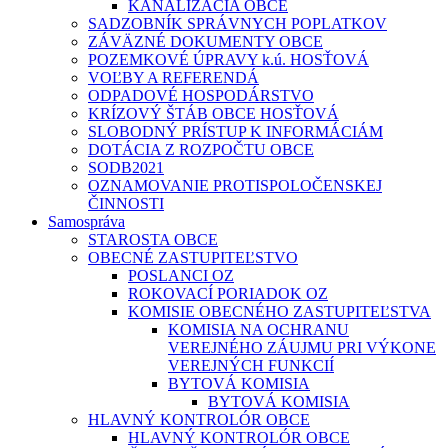
KANALIZÁCIA OBCE
SADZOBNÍK SPRÁVNYCH POPLATKOV
ZÁVÄZNÉ DOKUMENTY OBCE
POZEMKOVÉ ÚPRAVY k.ú. HOSŤOVÁ
VOĽBY A REFERENDÁ
ODPADOVÉ HOSPODÁRSTVO
KRÍZOVÝ ŠTÁB OBCE HOSŤOVÁ
SLOBODNÝ PRÍSTUP K INFORMÁCIÁM
DOTÁCIA Z ROZPOČTU OBCE
SODB2021
OZNAMOVANIE PROTISPOLOČENSKEJ
ČINNOSTI
Samospráva
STAROSTA OBCE
OBECNÉ ZASTUPITEĽSTVO
POSLANCI OZ
ROKOVACÍ PORIADOK OZ
KOMISIE OBECNÉHO ZASTUPITEĽSTVA
KOMISIA NA OCHRANU
VEREJNÉHO ZÁUJMU PRI VÝKONE
VEREJNÝCH FUNKCIÍ
BYTOVÁ KOMISIA
BYTOVÁ KOMISIA
HLAVNÝ KONTROLÓR OBCE
HLAVNÝ KONTROLÓR OBCE