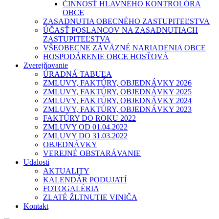
ČINNOSŤ HLAVNÉHO KONTROLÓRA
OBCE
ZASADNUTIA OBECNÉHO ZASTUPITEĽSTVA
ÚČASŤ POSLANCOV NA ZASADNUTIACH
ZASTUPITEĽSTVA
VŠEOBECNE ZÁVÄZNÉ NARIADENIA OBCE
HOSPODÁRENIE OBCE HOSŤOVÁ
Zverejňovanie
ÚRADNÁ TABUĽA
ZMLUVY, FAKTÚRY, OBJEDNÁVKY 2026
ZMLUVY, FAKTÚRY, OBJEDNÁVKY 2025
ZMLUVY, FAKTÚRY, OBJEDNÁVKY 2024
ZMLUVY, FAKTÚRY, OBJEDNÁVKY 2023
FAKTÚRY DO ROKU 2022
ZMLUVY OD 01.04.2022
ZMLUVY DO 31.03.2022
OBJEDNÁVKY
VEREJNÉ OBSTARÁVANIE
Udalosti
AKTUALITY
KALENDÁR PODUJATÍ
FOTOGALÉRIA
ZLATÉ ŽLTNUTIE VINIČA
Kontakt