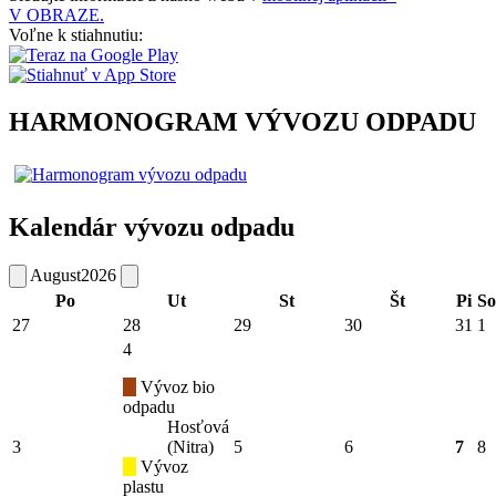
V OBRAZE.
Voľne k stiahnutiu:
HARMONOGRAM VÝVOZU ODPADU
Kalendár vývozu odpadu
August
2026
Po
Ut
St
Št
Pi
So
27
28
29
30
31
1
4
Vývoz bio
odpadu
Hosťová
3
(Nitra)
5
6
7
8
Vývoz
plastu