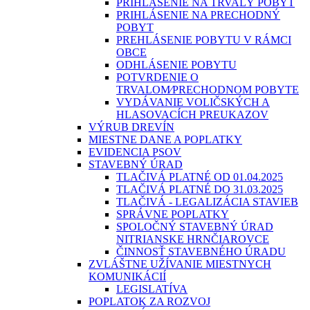
PRIHLÁSENIE NA TRVALÝ POBYT
PRIHLÁSENIE NA PRECHODNÝ
POBYT
PREHLÁSENIE POBYTU V RÁMCI
OBCE
ODHLÁSENIE POBYTU
POTVRDENIE O
TRVALOM⁄PRECHODNOM POBYTE
VYDÁVANIE VOLIČSKÝCH A
HLASOVACÍCH PREUKAZOV
VÝRUB DREVÍN
MIESTNE DANE A POPLATKY
EVIDENCIA PSOV
STAVEBNÝ ÚRAD
TLAČIVÁ PLATNÉ OD 01.04.2025
TLAČIVÁ PLATNÉ DO 31.03.2025
TLAČIVÁ - LEGALIZÁCIA STAVIEB
SPRÁVNE POPLATKY
SPOLOČNÝ STAVEBNÝ ÚRAD
NITRIANSKE HRNČIAROVCE
ČINNOSŤ STAVEBNÉHO ÚRADU
ZVLÁŠTNE UŽÍVANIE MIESTNYCH
KOMUNIKÁCIÍ
LEGISLATÍVA
POPLATOK ZA ROZVOJ