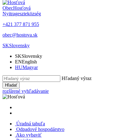
Obec
Hosťová
Nyitrageszte
község
+421 377 871 955
obec@hostova.sk
SK
Slovensky
SK
Slovensky
EN
English
HU
Magyar
Hľadaný výraz
Hľadať
rozšírené vyhľadávanie
Úradná tabuľa
Odpadové hospodárstvo
Ako vybaviť