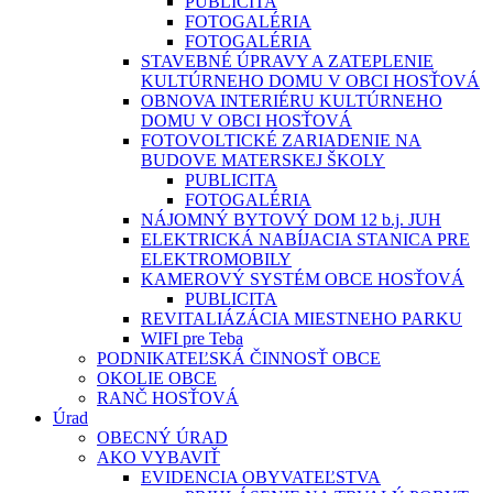
PUBLICITA
FOTOGALÉRIA
FOTOGALÉRIA
STAVEBNÉ ÚPRAVY A ZATEPLENIE
KULTÚRNEHO DOMU V OBCI HOSŤOVÁ
OBNOVA INTERIÉRU KULTÚRNEHO
DOMU V OBCI HOSŤOVÁ
FOTOVOLTICKÉ ZARIADENIE NA
BUDOVE MATERSKEJ ŠKOLY
PUBLICITA
FOTOGALÉRIA
NÁJOMNÝ BYTOVÝ DOM 12 b.j. JUH
ELEKTRICKÁ NABÍJACIA STANICA PRE
ELEKTROMOBILY
KAMEROVÝ SYSTÉM OBCE HOSŤOVÁ
PUBLICITA
REVITALIÁZÁCIA MIESTNEHO PARKU
WIFI pre Teba
PODNIKATEĽSKÁ ČINNOSŤ OBCE
OKOLIE OBCE
RANČ HOSŤOVÁ
Úrad
OBECNÝ ÚRAD
AKO VYBAVIŤ
EVIDENCIA OBYVATEĽSTVA