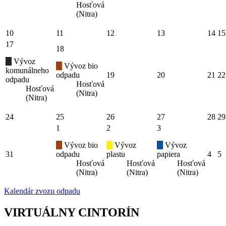
Hosťová
(Nitra)
10
11
12
13
14
15
17
18
Vývoz
Vývoz bio
komunálneho
odpadu
19
20
21
22
odpadu
Hosťová
Hosťová
(Nitra)
(Nitra)
24
25
26
27
28
29
1
2
3
Vývoz bio
Vývoz
Vývoz
31
odpadu
plastu
papiera
4
5
Hosťová
Hosťová
Hosťová
(Nitra)
(Nitra)
(Nitra)
Kalendár zvozu odpadu
VIRTUÁLNY CINTORÍN