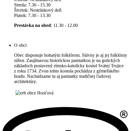
Streda: 7.30 - 15.30
Štvrtok: Nestránkový deň
Piatok: 7.30 - 13.30
Prestávka na obed
: 11.30 - 12.00
O obci
Obec disponuje bohatým folklórom. Slávny je aj jej folklórny
súbor. Zaujímavou historickou pamiatkou je na gotických
základoch postavený rímsko-katolícky kostol Svätej Trojice
z roku 1734. Zvon tohto kostola pochádza z gýmešského
hradu. Nachádzame tu aj pamiatky tradičnej ľudovej
architektúry.