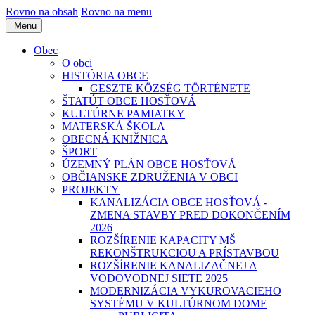
Rovno na obsah
Rovno na menu
Menu
Obec
O obci
HISTÓRIA OBCE
GESZTE KÖZSÉG TÖRTÉNETE
ŠTATÚT OBCE HOSŤOVÁ
KULTÚRNE PAMIATKY
MATERSKÁ ŠKOLA
OBECNÁ KNIŽNICA
ŠPORT
ÚZEMNÝ PLÁN OBCE HOSŤOVÁ
OBČIANSKE ZDRUŽENIA V OBCI
PROJEKTY
KANALIZÁCIA OBCE HOSŤOVÁ -
ZMENA STAVBY PRED DOKONČENÍM
2026
ROZŠÍRENIE KAPACITY MŠ
REKONŠTRUKCIOU A PRÍSTAVBOU
ROZŠÍRENIE KANALIZAČNEJ A
VODOVODNEJ SIETE 2025
MODERNIZÁCIA VYKUROVACIEHO
SYSTÉMU V KULTÚRNOM DOME