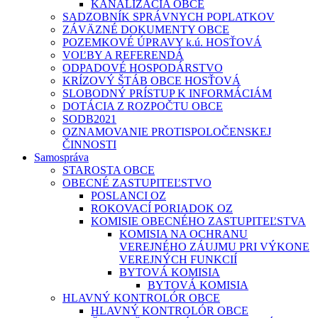
KANALIZÁCIA OBCE
SADZOBNÍK SPRÁVNYCH POPLATKOV
ZÁVÄZNÉ DOKUMENTY OBCE
POZEMKOVÉ ÚPRAVY k.ú. HOSŤOVÁ
VOĽBY A REFERENDÁ
ODPADOVÉ HOSPODÁRSTVO
KRÍZOVÝ ŠTÁB OBCE HOSŤOVÁ
SLOBODNÝ PRÍSTUP K INFORMÁCIÁM
DOTÁCIA Z ROZPOČTU OBCE
SODB2021
OZNAMOVANIE PROTISPOLOČENSKEJ
ČINNOSTI
Samospráva
STAROSTA OBCE
OBECNÉ ZASTUPITEĽSTVO
POSLANCI OZ
ROKOVACÍ PORIADOK OZ
KOMISIE OBECNÉHO ZASTUPITEĽSTVA
KOMISIA NA OCHRANU
VEREJNÉHO ZÁUJMU PRI VÝKONE
VEREJNÝCH FUNKCIÍ
BYTOVÁ KOMISIA
BYTOVÁ KOMISIA
HLAVNÝ KONTROLÓR OBCE
HLAVNÝ KONTROLÓR OBCE