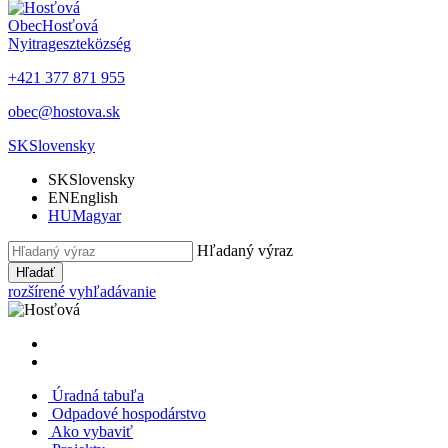
Obec
Hosťová
Nyitrageszte
község
+421 377 871 955
obec@hostova.sk
SK
Slovensky
SK
Slovensky
EN
English
HU
Magyar
Hľadaný výraz
Hľadať
rozšírené vyhľadávanie
Úradná tabuľa
Odpadové hospodárstvo
Ako vybaviť