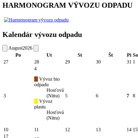
HARMONOGRAM VÝVOZU ODPADU
Kalendár vývozu odpadu
August
2026
Po
Ut
St
Št
Pi
So
27
28
29
30
31
1
4
Vývoz bio
odpadu
Hosťová
3
(Nitra)
5
6
7
8
Vývoz
plastu
Hosťová
(Nitra)
10
11
12
13
14
15
17