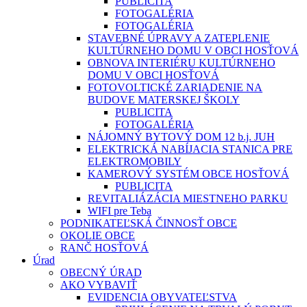
PUBLICITA
FOTOGALÉRIA
FOTOGALÉRIA
STAVEBNÉ ÚPRAVY A ZATEPLENIE
KULTÚRNEHO DOMU V OBCI HOSŤOVÁ
OBNOVA INTERIÉRU KULTÚRNEHO
DOMU V OBCI HOSŤOVÁ
FOTOVOLTICKÉ ZARIADENIE NA
BUDOVE MATERSKEJ ŠKOLY
PUBLICITA
FOTOGALÉRIA
NÁJOMNÝ BYTOVÝ DOM 12 b.j. JUH
ELEKTRICKÁ NABÍJACIA STANICA PRE
ELEKTROMOBILY
KAMEROVÝ SYSTÉM OBCE HOSŤOVÁ
PUBLICITA
REVITALIÁZÁCIA MIESTNEHO PARKU
WIFI pre Teba
PODNIKATEĽSKÁ ČINNOSŤ OBCE
OKOLIE OBCE
RANČ HOSŤOVÁ
Úrad
OBECNÝ ÚRAD
AKO VYBAVIŤ
EVIDENCIA OBYVATEĽSTVA