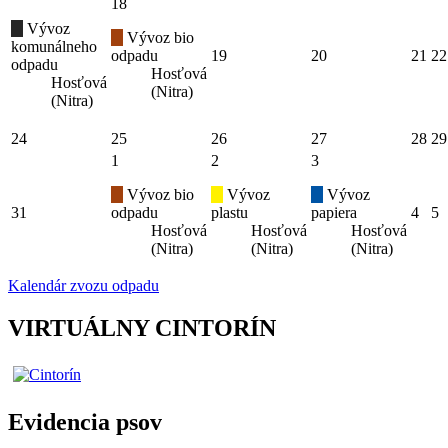
18
Vývoz
Vývoz bio
komunálneho
odpadu
19
20
21
22
odpadu
Hosťová
Hosťová
(Nitra)
(Nitra)
24
25
26
27
28
29
1
2
3
Vývoz bio
Vývoz
Vývoz
31
odpadu
plastu
papiera
4
5
Hosťová
Hosťová
Hosťová
(Nitra)
(Nitra)
(Nitra)
Kalendár zvozu odpadu
VIRTUÁLNY CINTORÍN
Evidencia psov