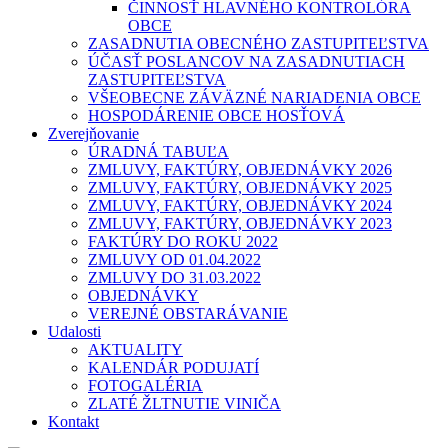
ČINNOSŤ HLAVNÉHO KONTROLÓRA
OBCE
ZASADNUTIA OBECNÉHO ZASTUPITEĽSTVA
ÚČASŤ POSLANCOV NA ZASADNUTIACH
ZASTUPITEĽSTVA
VŠEOBECNE ZÁVÄZNÉ NARIADENIA OBCE
HOSPODÁRENIE OBCE HOSŤOVÁ
Zverejňovanie
ÚRADNÁ TABUĽA
ZMLUVY, FAKTÚRY, OBJEDNÁVKY 2026
ZMLUVY, FAKTÚRY, OBJEDNÁVKY 2025
ZMLUVY, FAKTÚRY, OBJEDNÁVKY 2024
ZMLUVY, FAKTÚRY, OBJEDNÁVKY 2023
FAKTÚRY DO ROKU 2022
ZMLUVY OD 01.04.2022
ZMLUVY DO 31.03.2022
OBJEDNÁVKY
VEREJNÉ OBSTARÁVANIE
Udalosti
AKTUALITY
KALENDÁR PODUJATÍ
FOTOGALÉRIA
ZLATÉ ŽLTNUTIE VINIČA
Kontakt