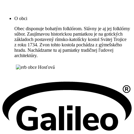
O obci
Obec disponuje bohatým folklórom. Slávny je aj jej folklórny
súbor. Zaujímavou historickou pamiatkou je na gotických
základoch postavený rímsko-katolícky kostol Svätej Trojice
z roku 1734. Zvon tohto kostola pochádza z gýmešského
hradu. Nachádzame tu aj pamiatky tradičnej ľudovej
architektúry.