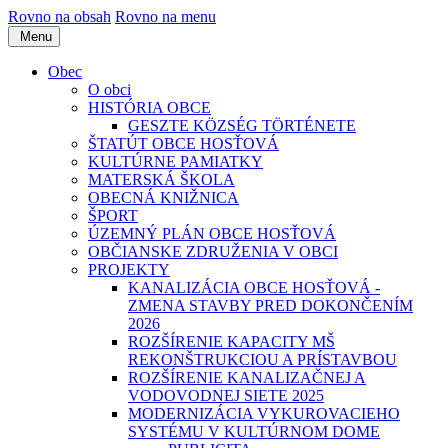
Rovno na obsah
Rovno na menu
Menu
Obec
O obci
HISTÓRIA OBCE
GESZTE KÖZSÉG TÖRTÉNETE
ŠTATÚT OBCE HOSŤOVÁ
KULTÚRNE PAMIATKY
MATERSKÁ ŠKOLA
OBECNÁ KNIŽNICA
ŠPORT
ÚZEMNÝ PLÁN OBCE HOSŤOVÁ
OBČIANSKE ZDRUŽENIA V OBCI
PROJEKTY
KANALIZÁCIA OBCE HOSŤOVÁ -
ZMENA STAVBY PRED DOKONČENÍM
2026
ROZŠÍRENIE KAPACITY MŠ
REKONŠTRUKCIOU A PRÍSTAVBOU
ROZŠÍRENIE KANALIZAČNEJ A
VODOVODNEJ SIETE 2025
MODERNIZÁCIA VYKUROVACIEHO
SYSTÉMU V KULTÚRNOM DOME