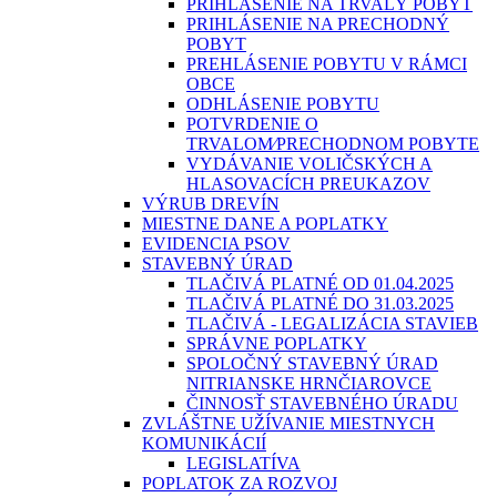
PRIHLÁSENIE NA TRVALÝ POBYT
PRIHLÁSENIE NA PRECHODNÝ
POBYT
PREHLÁSENIE POBYTU V RÁMCI
OBCE
ODHLÁSENIE POBYTU
POTVRDENIE O
TRVALOM⁄PRECHODNOM POBYTE
VYDÁVANIE VOLIČSKÝCH A
HLASOVACÍCH PREUKAZOV
VÝRUB DREVÍN
MIESTNE DANE A POPLATKY
EVIDENCIA PSOV
STAVEBNÝ ÚRAD
TLAČIVÁ PLATNÉ OD 01.04.2025
TLAČIVÁ PLATNÉ DO 31.03.2025
TLAČIVÁ - LEGALIZÁCIA STAVIEB
SPRÁVNE POPLATKY
SPOLOČNÝ STAVEBNÝ ÚRAD
NITRIANSKE HRNČIAROVCE
ČINNOSŤ STAVEBNÉHO ÚRADU
ZVLÁŠTNE UŽÍVANIE MIESTNYCH
KOMUNIKÁCIÍ
LEGISLATÍVA
POPLATOK ZA ROZVOJ