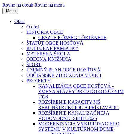
Rovno na obsah
Rovno na menu
Menu
Obec
O obci
HISTÓRIA OBCE
GESZTE KÖZSÉG TÖRTÉNETE
ŠTATÚT OBCE HOSŤOVÁ
KULTÚRNE PAMIATKY
MATERSKÁ ŠKOLA
OBECNÁ KNIŽNICA
ŠPORT
ÚZEMNÝ PLÁN OBCE HOSŤOVÁ
OBČIANSKE ZDRUŽENIA V OBCI
PROJEKTY
KANALIZÁCIA OBCE HOSŤOVÁ -
ZMENA STAVBY PRED DOKONČENÍM
2026
ROZŠÍRENIE KAPACITY MŠ
REKONŠTRUKCIOU A PRÍSTAVBOU
ROZŠÍRENIE KANALIZAČNEJ A
VODOVODNEJ SIETE 2025
MODERNIZÁCIA VYKUROVACIEHO
SYSTÉMU V KULTÚRNOM DOME