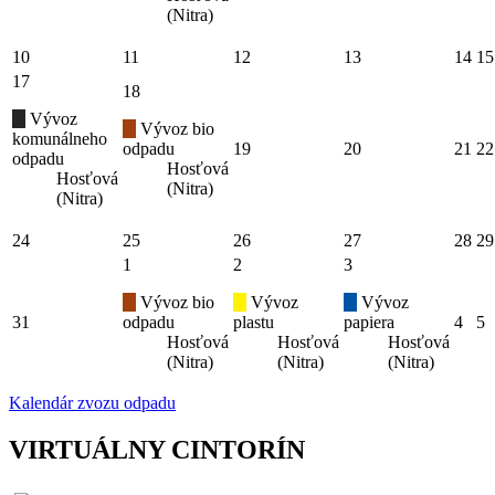
(Nitra)
10
11
12
13
14
15
17
18
Vývoz
Vývoz bio
komunálneho
odpadu
19
20
21
22
odpadu
Hosťová
Hosťová
(Nitra)
(Nitra)
24
25
26
27
28
29
1
2
3
Vývoz bio
Vývoz
Vývoz
31
odpadu
plastu
papiera
4
5
Hosťová
Hosťová
Hosťová
(Nitra)
(Nitra)
(Nitra)
Kalendár zvozu odpadu
VIRTUÁLNY CINTORÍN