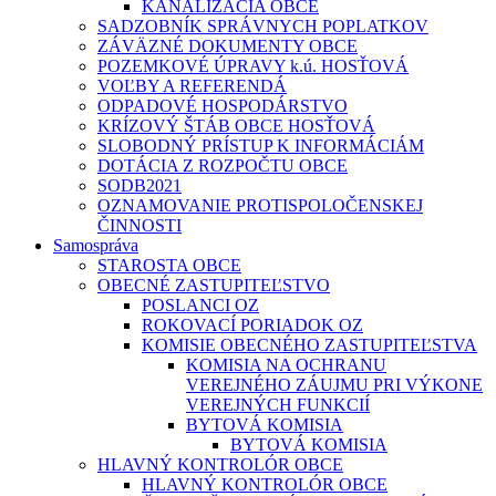
KANALIZÁCIA OBCE
SADZOBNÍK SPRÁVNYCH POPLATKOV
ZÁVÄZNÉ DOKUMENTY OBCE
POZEMKOVÉ ÚPRAVY k.ú. HOSŤOVÁ
VOĽBY A REFERENDÁ
ODPADOVÉ HOSPODÁRSTVO
KRÍZOVÝ ŠTÁB OBCE HOSŤOVÁ
SLOBODNÝ PRÍSTUP K INFORMÁCIÁM
DOTÁCIA Z ROZPOČTU OBCE
SODB2021
OZNAMOVANIE PROTISPOLOČENSKEJ
ČINNOSTI
Samospráva
STAROSTA OBCE
OBECNÉ ZASTUPITEĽSTVO
POSLANCI OZ
ROKOVACÍ PORIADOK OZ
KOMISIE OBECNÉHO ZASTUPITEĽSTVA
KOMISIA NA OCHRANU
VEREJNÉHO ZÁUJMU PRI VÝKONE
VEREJNÝCH FUNKCIÍ
BYTOVÁ KOMISIA
BYTOVÁ KOMISIA
HLAVNÝ KONTROLÓR OBCE
HLAVNÝ KONTROLÓR OBCE