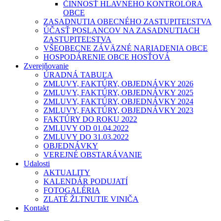
ČINNOSŤ HLAVNÉHO KONTROLÓRA
OBCE
ZASADNUTIA OBECNÉHO ZASTUPITEĽSTVA
ÚČASŤ POSLANCOV NA ZASADNUTIACH
ZASTUPITEĽSTVA
VŠEOBECNE ZÁVÄZNÉ NARIADENIA OBCE
HOSPODÁRENIE OBCE HOSŤOVÁ
Zverejňovanie
ÚRADNÁ TABUĽA
ZMLUVY, FAKTÚRY, OBJEDNÁVKY 2026
ZMLUVY, FAKTÚRY, OBJEDNÁVKY 2025
ZMLUVY, FAKTÚRY, OBJEDNÁVKY 2024
ZMLUVY, FAKTÚRY, OBJEDNÁVKY 2023
FAKTÚRY DO ROKU 2022
ZMLUVY OD 01.04.2022
ZMLUVY DO 31.03.2022
OBJEDNÁVKY
VEREJNÉ OBSTARÁVANIE
Udalosti
AKTUALITY
KALENDÁR PODUJATÍ
FOTOGALÉRIA
ZLATÉ ŽLTNUTIE VINIČA
Kontakt