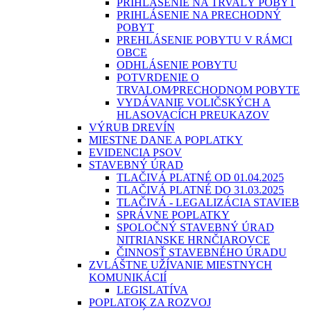
PRIHLÁSENIE NA TRVALÝ POBYT
PRIHLÁSENIE NA PRECHODNÝ
POBYT
PREHLÁSENIE POBYTU V RÁMCI
OBCE
ODHLÁSENIE POBYTU
POTVRDENIE O
TRVALOM⁄PRECHODNOM POBYTE
VYDÁVANIE VOLIČSKÝCH A
HLASOVACÍCH PREUKAZOV
VÝRUB DREVÍN
MIESTNE DANE A POPLATKY
EVIDENCIA PSOV
STAVEBNÝ ÚRAD
TLAČIVÁ PLATNÉ OD 01.04.2025
TLAČIVÁ PLATNÉ DO 31.03.2025
TLAČIVÁ - LEGALIZÁCIA STAVIEB
SPRÁVNE POPLATKY
SPOLOČNÝ STAVEBNÝ ÚRAD
NITRIANSKE HRNČIAROVCE
ČINNOSŤ STAVEBNÉHO ÚRADU
ZVLÁŠTNE UŽÍVANIE MIESTNYCH
KOMUNIKÁCIÍ
LEGISLATÍVA
POPLATOK ZA ROZVOJ