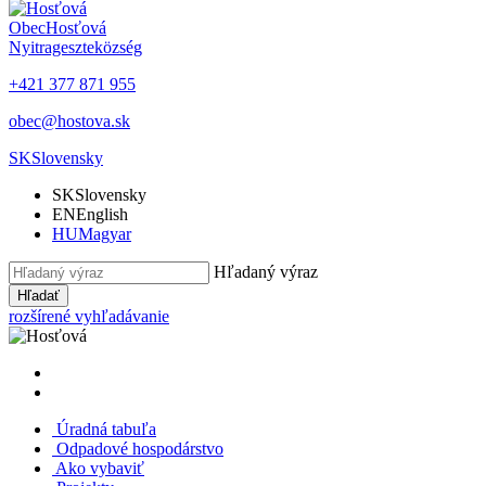
Obec
Hosťová
Nyitrageszte
község
+421 377 871 955
obec@hostova.sk
SK
Slovensky
SK
Slovensky
EN
English
HU
Magyar
Hľadaný výraz
Hľadať
rozšírené vyhľadávanie
Úradná tabuľa
Odpadové hospodárstvo
Ako vybaviť