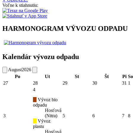
Voľne k stiahnutiu:
HARMONOGRAM VÝVOZU ODPADU
Kalendár vývozu odpadu
August
2026
Po
Ut
St
Št
Pi
So
27
28
29
30
31
1
4
Vývoz bio
odpadu
Hosťová
3
(Nitra)
5
6
7
8
Vývoz
plastu
Hosťová