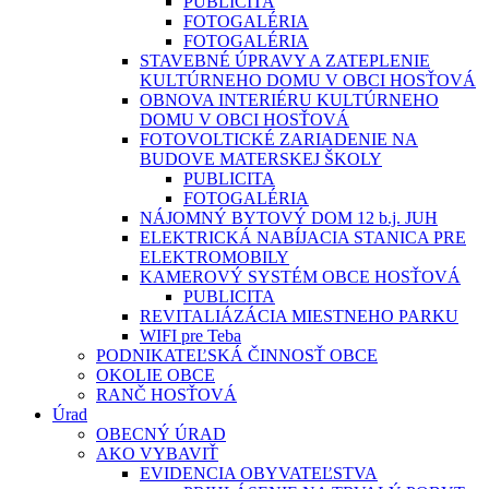
PUBLICITA
FOTOGALÉRIA
FOTOGALÉRIA
STAVEBNÉ ÚPRAVY A ZATEPLENIE
KULTÚRNEHO DOMU V OBCI HOSŤOVÁ
OBNOVA INTERIÉRU KULTÚRNEHO
DOMU V OBCI HOSŤOVÁ
FOTOVOLTICKÉ ZARIADENIE NA
BUDOVE MATERSKEJ ŠKOLY
PUBLICITA
FOTOGALÉRIA
NÁJOMNÝ BYTOVÝ DOM 12 b.j. JUH
ELEKTRICKÁ NABÍJACIA STANICA PRE
ELEKTROMOBILY
KAMEROVÝ SYSTÉM OBCE HOSŤOVÁ
PUBLICITA
REVITALIÁZÁCIA MIESTNEHO PARKU
WIFI pre Teba
PODNIKATEĽSKÁ ČINNOSŤ OBCE
OKOLIE OBCE
RANČ HOSŤOVÁ
Úrad
OBECNÝ ÚRAD
AKO VYBAVIŤ
EVIDENCIA OBYVATEĽSTVA