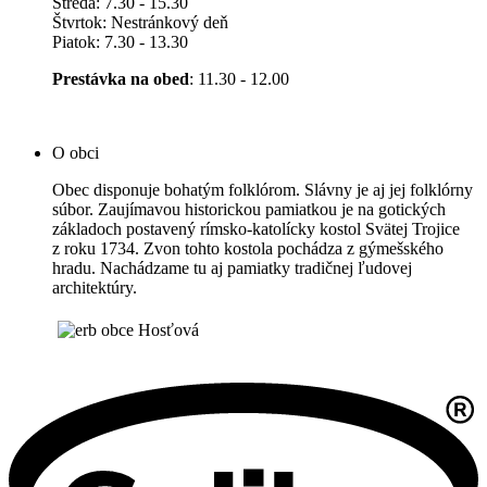
Streda: 7.30 - 15.30
Štvrtok: Nestránkový deň
Piatok: 7.30 - 13.30
Prestávka na obed
: 11.30 - 12.00
O obci
Obec disponuje bohatým folklórom. Slávny je aj jej folklórny
súbor. Zaujímavou historickou pamiatkou je na gotických
základoch postavený rímsko-katolícky kostol Svätej Trojice
z roku 1734. Zvon tohto kostola pochádza z gýmešského
hradu. Nachádzame tu aj pamiatky tradičnej ľudovej
architektúry.