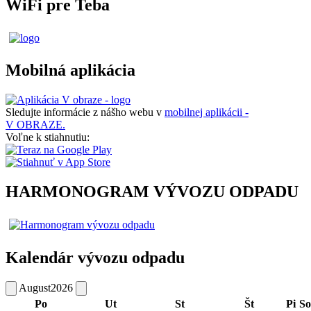
WiFi pre Teba
Mobilná aplikácia
Sledujte informácie z nášho webu v
mobilnej aplikácii -
V OBRAZE.
Voľne k stiahnutiu:
HARMONOGRAM VÝVOZU ODPADU
Kalendár vývozu odpadu
August
2026
Po
Ut
St
Št
Pi
So