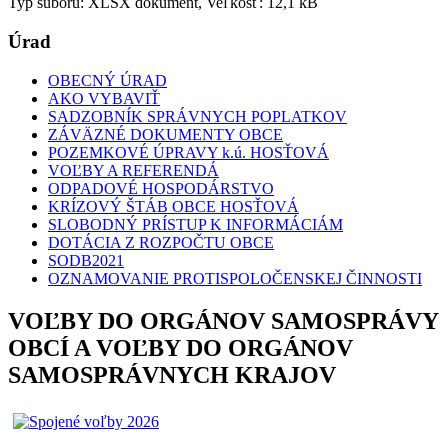
Typ súboru: XLSX dokument, Veľkosť: 12,1 kB
Úrad
OBECNÝ ÚRAD
AKO VYBAVIŤ
SADZOBNÍK SPRÁVNYCH POPLATKOV
ZÁVÄZNÉ DOKUMENTY OBCE
POZEMKOVÉ ÚPRAVY k.ú. HOSŤOVÁ
VOĽBY A REFERENDÁ
ODPADOVÉ HOSPODÁRSTVO
KRÍZOVÝ ŠTÁB OBCE HOSŤOVÁ
SLOBODNÝ PRÍSTUP K INFORMÁCIÁM
DOTÁCIA Z ROZPOČTU OBCE
SODB2021
OZNAMOVANIE PROTISPOLOČENSKEJ ČINNOSTI
VOĽBY DO ORGÁNOV SAMOSPRÁVY
OBCÍ A VOĽBY DO ORGÁNOV
SAMOSPRÁVNYCH KRAJOV