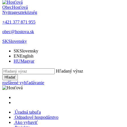
Obec
Hosťová
Nyitrageszte
község
+421 377 871 955
obec@hostova.sk
SK
Slovensky
SK
Slovensky
EN
English
HU
Magyar
Hľadaný výraz
Hľadať
rozšírené vyhľadávanie
Úradná tabuľa
Odpadové hospodárstvo
Ako vybaviť