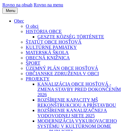
Rovno na obsah
Rovno na menu
Menu
Obec
O obci
HISTÓRIA OBCE
GESZTE KÖZSÉG TÖRTÉNETE
ŠTATÚT OBCE HOSŤOVÁ
KULTÚRNE PAMIATKY
MATERSKÁ ŠKOLA
OBECNÁ KNIŽNICA
ŠPORT
ÚZEMNÝ PLÁN OBCE HOSŤOVÁ
OBČIANSKE ZDRUŽENIA V OBCI
PROJEKTY
KANALIZÁCIA OBCE HOSŤOVÁ -
ZMENA STAVBY PRED DOKONČENÍM
2026
ROZŠÍRENIE KAPACITY MŠ
REKONŠTRUKCIOU A PRÍSTAVBOU
ROZŠÍRENIE KANALIZAČNEJ A
VODOVODNEJ SIETE 2025
MODERNIZÁCIA VYKUROVACIEHO
SYSTÉMU V KULTÚRNOM DOME