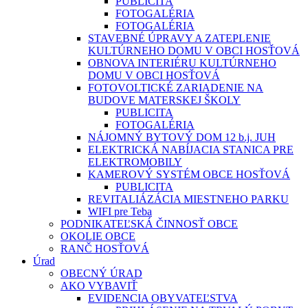
PUBLICITA
FOTOGALÉRIA
FOTOGALÉRIA
STAVEBNÉ ÚPRAVY A ZATEPLENIE
KULTÚRNEHO DOMU V OBCI HOSŤOVÁ
OBNOVA INTERIÉRU KULTÚRNEHO
DOMU V OBCI HOSŤOVÁ
FOTOVOLTICKÉ ZARIADENIE NA
BUDOVE MATERSKEJ ŠKOLY
PUBLICITA
FOTOGALÉRIA
NÁJOMNÝ BYTOVÝ DOM 12 b.j. JUH
ELEKTRICKÁ NABÍJACIA STANICA PRE
ELEKTROMOBILY
KAMEROVÝ SYSTÉM OBCE HOSŤOVÁ
PUBLICITA
REVITALIÁZÁCIA MIESTNEHO PARKU
WIFI pre Teba
PODNIKATEĽSKÁ ČINNOSŤ OBCE
OKOLIE OBCE
RANČ HOSŤOVÁ
Úrad
OBECNÝ ÚRAD
AKO VYBAVIŤ
EVIDENCIA OBYVATEĽSTVA