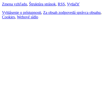
Zmena vzhľadu
,
Štruktúra stránok
,
RSS
,
Vytlačiť
Vyhlásenie o prístupnosti
,
Za obsah zodpovedá správca obsahu
,
Cookies
,
Webové sídlo