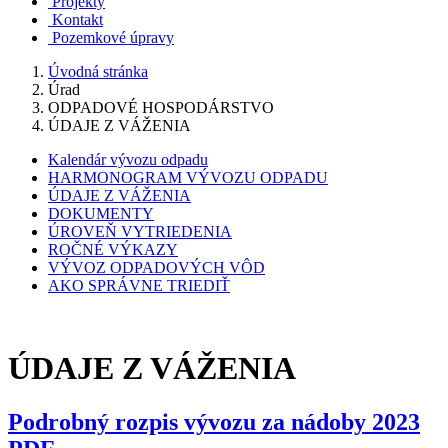
Projekty
Kontakt
Pozemkové úpravy
Úvodná stránka
Úrad
ODPADOVÉ HOSPODÁRSTVO
ÚDAJE Z VÁŽENIA
Kalendár vývozu odpadu
HARMONOGRAM VÝVOZU ODPADU
ÚDAJE Z VÁŽENIA
DOKUMENTY
ÚROVEŇ VYTRIEDENIA
ROČNÉ VÝKAZY
VÝVOZ ODPADOVÝCH VÔD
AKO SPRÁVNE TRIEDIŤ
ÚDAJE Z VÁŽENIA
Podrobný rozpis vývozu za nádoby 2023