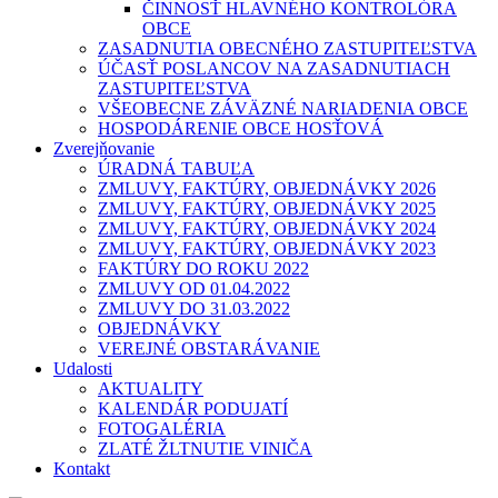
ČINNOSŤ HLAVNÉHO KONTROLÓRA
OBCE
ZASADNUTIA OBECNÉHO ZASTUPITEĽSTVA
ÚČASŤ POSLANCOV NA ZASADNUTIACH
ZASTUPITEĽSTVA
VŠEOBECNE ZÁVÄZNÉ NARIADENIA OBCE
HOSPODÁRENIE OBCE HOSŤOVÁ
Zverejňovanie
ÚRADNÁ TABUĽA
ZMLUVY, FAKTÚRY, OBJEDNÁVKY 2026
ZMLUVY, FAKTÚRY, OBJEDNÁVKY 2025
ZMLUVY, FAKTÚRY, OBJEDNÁVKY 2024
ZMLUVY, FAKTÚRY, OBJEDNÁVKY 2023
FAKTÚRY DO ROKU 2022
ZMLUVY OD 01.04.2022
ZMLUVY DO 31.03.2022
OBJEDNÁVKY
VEREJNÉ OBSTARÁVANIE
Udalosti
AKTUALITY
KALENDÁR PODUJATÍ
FOTOGALÉRIA
ZLATÉ ŽLTNUTIE VINIČA
Kontakt