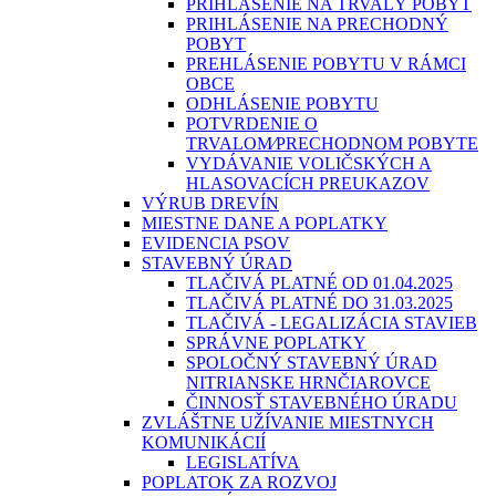
PRIHLÁSENIE NA TRVALÝ POBYT
PRIHLÁSENIE NA PRECHODNÝ
POBYT
PREHLÁSENIE POBYTU V RÁMCI
OBCE
ODHLÁSENIE POBYTU
POTVRDENIE O
TRVALOM⁄PRECHODNOM POBYTE
VYDÁVANIE VOLIČSKÝCH A
HLASOVACÍCH PREUKAZOV
VÝRUB DREVÍN
MIESTNE DANE A POPLATKY
EVIDENCIA PSOV
STAVEBNÝ ÚRAD
TLAČIVÁ PLATNÉ OD 01.04.2025
TLAČIVÁ PLATNÉ DO 31.03.2025
TLAČIVÁ - LEGALIZÁCIA STAVIEB
SPRÁVNE POPLATKY
SPOLOČNÝ STAVEBNÝ ÚRAD
NITRIANSKE HRNČIAROVCE
ČINNOSŤ STAVEBNÉHO ÚRADU
ZVLÁŠTNE UŽÍVANIE MIESTNYCH
KOMUNIKÁCIÍ
LEGISLATÍVA
POPLATOK ZA ROZVOJ