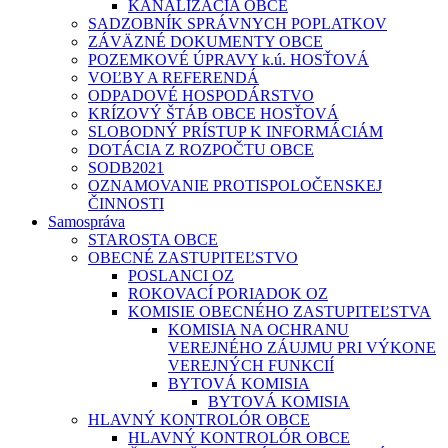
KANALIZÁCIA OBCE
SADZOBNÍK SPRÁVNYCH POPLATKOV
ZÁVÄZNÉ DOKUMENTY OBCE
POZEMKOVÉ ÚPRAVY k.ú. HOSŤOVÁ
VOĽBY A REFERENDÁ
ODPADOVÉ HOSPODÁRSTVO
KRÍZOVÝ ŠTÁB OBCE HOSŤOVÁ
SLOBODNÝ PRÍSTUP K INFORMÁCIÁM
DOTÁCIA Z ROZPOČTU OBCE
SODB2021
OZNAMOVANIE PROTISPOLOČENSKEJ
ČINNOSTI
Samospráva
STAROSTA OBCE
OBECNÉ ZASTUPITEĽSTVO
POSLANCI OZ
ROKOVACÍ PORIADOK OZ
KOMISIE OBECNÉHO ZASTUPITEĽSTVA
KOMISIA NA OCHRANU
VEREJNÉHO ZÁUJMU PRI VÝKONE
VEREJNÝCH FUNKCIÍ
BYTOVÁ KOMISIA
BYTOVÁ KOMISIA
HLAVNÝ KONTROLÓR OBCE
HLAVNÝ KONTROLÓR OBCE