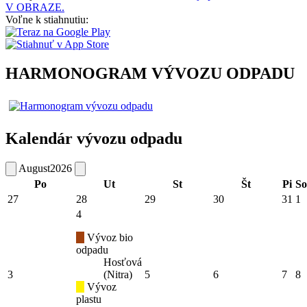
V OBRAZE.
Voľne k stiahnutiu:
HARMONOGRAM VÝVOZU ODPADU
Kalendár vývozu odpadu
August
2026
Po
Ut
St
Št
Pi
So
27
28
29
30
31
1
4
Vývoz bio
odpadu
Hosťová
3
(Nitra)
5
6
7
8
Vývoz
plastu