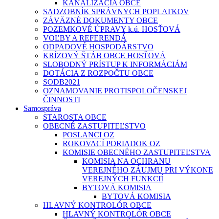
KANALIZÁCIA OBCE
SADZOBNÍK SPRÁVNYCH POPLATKOV
ZÁVÄZNÉ DOKUMENTY OBCE
POZEMKOVÉ ÚPRAVY k.ú. HOSŤOVÁ
VOĽBY A REFERENDÁ
ODPADOVÉ HOSPODÁRSTVO
KRÍZOVÝ ŠTÁB OBCE HOSŤOVÁ
SLOBODNÝ PRÍSTUP K INFORMÁCIÁM
DOTÁCIA Z ROZPOČTU OBCE
SODB2021
OZNAMOVANIE PROTISPOLOČENSKEJ
ČINNOSTI
Samospráva
STAROSTA OBCE
OBECNÉ ZASTUPITEĽSTVO
POSLANCI OZ
ROKOVACÍ PORIADOK OZ
KOMISIE OBECNÉHO ZASTUPITEĽSTVA
KOMISIA NA OCHRANU
VEREJNÉHO ZÁUJMU PRI VÝKONE
VEREJNÝCH FUNKCIÍ
BYTOVÁ KOMISIA
BYTOVÁ KOMISIA
HLAVNÝ KONTROLÓR OBCE
HLAVNÝ KONTROLÓR OBCE