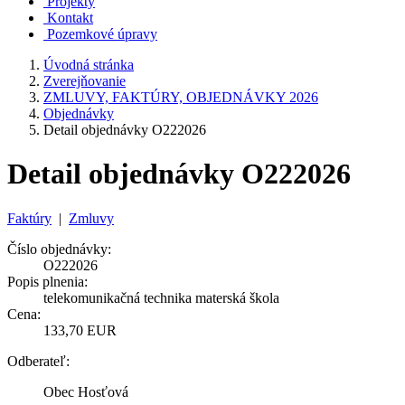
Projekty
Kontakt
Pozemkové úpravy
Úvodná stránka
Zverejňovanie
ZMLUVY, FAKTÚRY, OBJEDNÁVKY 2026
Objednávky
Detail objednávky O222026
Detail objednávky O222026
Faktúry
|
Zmluvy
Číslo objednávky:
O222026
Popis plnenia:
telekomunikačná technika materská škola
Cena:
133,70 EUR
Odberateľ:
Obec Hosťová