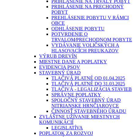
PRIHLÁSENIE NA TRVALÝ POBYT
PRIHLÁSENIE NA PRECHODNÝ
POBYT
PREHLÁSENIE POBYTU V RÁMCI
OBCE
ODHLÁSENIE POBYTU
POTVRDENIE O
TRVALOM⁄PRECHODNOM POBYTE
VYDÁVANIE VOLIČSKÝCH A
HLASOVACÍCH PREUKAZOV
VÝRUB DREVÍN
MIESTNE DANE A POPLATKY
EVIDENCIA PSOV
STAVEBNÝ ÚRAD
TLAČIVÁ PLATNÉ OD 01.04.2025
TLAČIVÁ PLATNÉ DO 31.03.2025
TLAČIVÁ - LEGALIZÁCIA STAVIEB
SPRÁVNE POPLATKY
SPOLOČNÝ STAVEBNÝ ÚRAD
NITRIANSKE HRNČIAROVCE
ČINNOSŤ STAVEBNÉHO ÚRADU
ZVLÁŠTNE UŽÍVANIE MIESTNYCH
KOMUNIKÁCIÍ
LEGISLATÍVA
POPLATOK ZA ROZVOJ