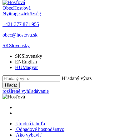
Obec
Hosťová
Nyitrageszte
község
+421 377 871 955
obec@hostova.sk
SK
Slovensky
SK
Slovensky
EN
English
HU
Magyar
Hľadaný výraz
Hľadať
rozšírené vyhľadávanie
Úradná tabuľa
Odpadové hospodárstvo
Ako vybaviť