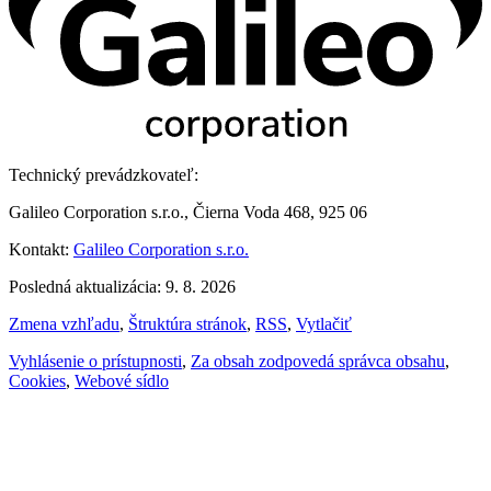
Technický prevádzkovateľ:
Galileo Corporation s.r.o., Čierna Voda 468, 925 06
Kontakt:
Galileo Corporation s.r.o.
Posledná aktualizácia: 9. 8. 2026
Zmena vzhľadu
,
Štruktúra stránok
,
RSS
,
Vytlačiť
Vyhlásenie o prístupnosti
,
Za obsah zodpovedá správca obsahu
,
Cookies
,
Webové sídlo