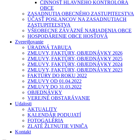
ČINNOSŤ HLAVNÉHO KONTROLÓRA
OBCE
ZASADNUTIA OBECNÉHO ZASTUPITEĽSTVA
ÚČASŤ POSLANCOV NA ZASADNUTIACH
ZASTUPITEĽSTVA
VŠEOBECNE ZÁVÄZNÉ NARIADENIA OBCE
HOSPODÁRENIE OBCE HOSŤOVÁ
Zverejňovanie
ÚRADNÁ TABUĽA
ZMLUVY, FAKTÚRY, OBJEDNÁVKY 2026
ZMLUVY, FAKTÚRY, OBJEDNÁVKY 2025
ZMLUVY, FAKTÚRY, OBJEDNÁVKY 2024
ZMLUVY, FAKTÚRY, OBJEDNÁVKY 2023
FAKTÚRY DO ROKU 2022
ZMLUVY OD 01.04.2022
ZMLUVY DO 31.03.2022
OBJEDNÁVKY
VEREJNÉ OBSTARÁVANIE
Udalosti
AKTUALITY
KALENDÁR PODUJATÍ
FOTOGALÉRIA
ZLATÉ ŽLTNUTIE VINIČA
Kontakt