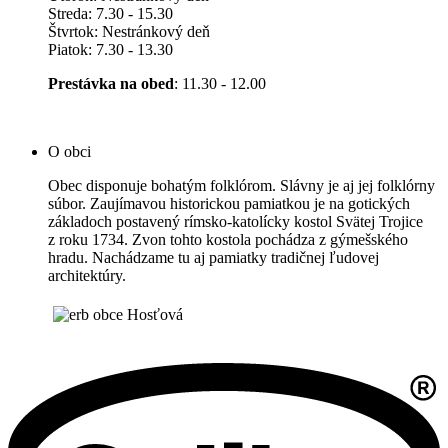
Streda: 7.30 - 15.30
Štvrtok: Nestránkový deň
Piatok: 7.30 - 13.30
Prestávka na obed
: 11.30 - 12.00
O obci
Obec disponuje bohatým folklórom. Slávny je aj jej folklórny
súbor. Zaujímavou historickou pamiatkou je na gotických
základoch postavený rímsko-katolícky kostol Svätej Trojice
z roku 1734. Zvon tohto kostola pochádza z gýmešského
hradu. Nachádzame tu aj pamiatky tradičnej ľudovej
architektúry.