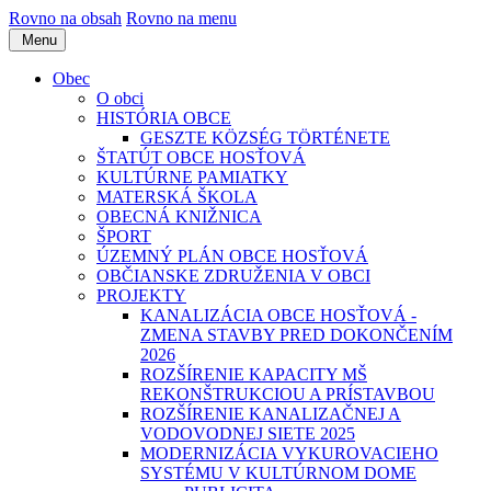
Rovno na obsah
Rovno na menu
Menu
Obec
O obci
HISTÓRIA OBCE
GESZTE KÖZSÉG TÖRTÉNETE
ŠTATÚT OBCE HOSŤOVÁ
KULTÚRNE PAMIATKY
MATERSKÁ ŠKOLA
OBECNÁ KNIŽNICA
ŠPORT
ÚZEMNÝ PLÁN OBCE HOSŤOVÁ
OBČIANSKE ZDRUŽENIA V OBCI
PROJEKTY
KANALIZÁCIA OBCE HOSŤOVÁ -
ZMENA STAVBY PRED DOKONČENÍM
2026
ROZŠÍRENIE KAPACITY MŠ
REKONŠTRUKCIOU A PRÍSTAVBOU
ROZŠÍRENIE KANALIZAČNEJ A
VODOVODNEJ SIETE 2025
MODERNIZÁCIA VYKUROVACIEHO
SYSTÉMU V KULTÚRNOM DOME