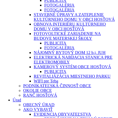
PUBLICITA
FOTOGALÉRIA
FOTOGALÉRIA
STAVEBNÉ ÚPRAVY A ZATEPLENIE
KULTÚRNEHO DOMU V OBCI HOSŤOVÁ
OBNOVA INTERIÉRU KULTÚRNEHO
DOMU V OBCI HOSŤOVÁ
FOTOVOLTICKÉ ZARIADENIE NA
BUDOVE MATERSKEJ ŠKOLY
PUBLICITA
FOTOGALÉRIA
NÁJOMNÝ BYTOVÝ DOM 12 b.j. JUH
ELEKTRICKÁ NABÍJACIA STANICA PRE
ELEKTROMOBILY
KAMEROVÝ SYSTÉM OBCE HOSŤOVÁ
PUBLICITA
REVITALIÁZÁCIA MIESTNEHO PARKU
WIFI pre Teba
PODNIKATEĽSKÁ ČINNOSŤ OBCE
OKOLIE OBCE
RANČ HOSŤOVÁ
Úrad
OBECNÝ ÚRAD
AKO VYBAVIŤ
EVIDENCIA OBYVATEĽSTVA