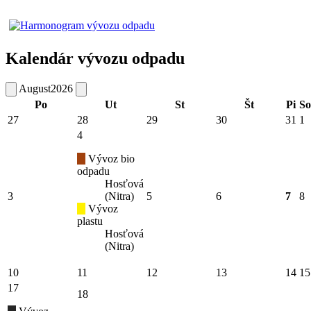
Kalendár vývozu odpadu
August
2026
Po
Ut
St
Št
Pi
So
27
28
29
30
31
1
4
Vývoz bio
odpadu
Hosťová
3
(Nitra)
5
6
7
8
Vývoz
plastu
Hosťová
(Nitra)
10
11
12
13
14
15
17
18