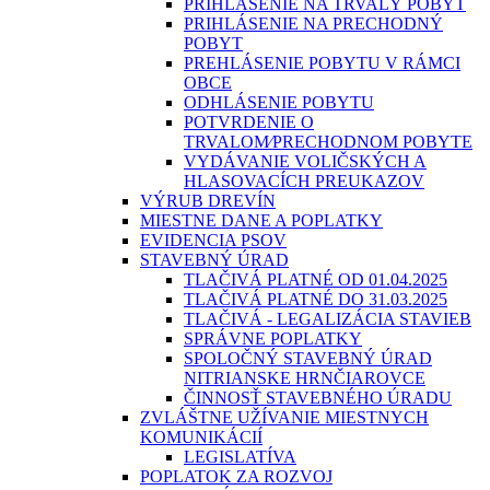
PRIHLÁSENIE NA TRVALÝ POBYT
PRIHLÁSENIE NA PRECHODNÝ
POBYT
PREHLÁSENIE POBYTU V RÁMCI
OBCE
ODHLÁSENIE POBYTU
POTVRDENIE O
TRVALOM⁄PRECHODNOM POBYTE
VYDÁVANIE VOLIČSKÝCH A
HLASOVACÍCH PREUKAZOV
VÝRUB DREVÍN
MIESTNE DANE A POPLATKY
EVIDENCIA PSOV
STAVEBNÝ ÚRAD
TLAČIVÁ PLATNÉ OD 01.04.2025
TLAČIVÁ PLATNÉ DO 31.03.2025
TLAČIVÁ - LEGALIZÁCIA STAVIEB
SPRÁVNE POPLATKY
SPOLOČNÝ STAVEBNÝ ÚRAD
NITRIANSKE HRNČIAROVCE
ČINNOSŤ STAVEBNÉHO ÚRADU
ZVLÁŠTNE UŽÍVANIE MIESTNYCH
KOMUNIKÁCIÍ
LEGISLATÍVA
POPLATOK ZA ROZVOJ