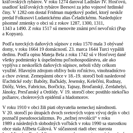
kráľovských rybárov. V roku 1274 daroval Ladislav IV. Hosťovú,
usadlosť kráľovských rybárov Beesovi za jeho vojnové hrdinské
činy. V 1282-om dostal Fridman majetkový podiel, ktorý neskôr
predal Folkusovi Ludanickému alias Čeladickému. Nasledujúce
písomné zmienky o obci sú z rokov 1287, 1300, 1311,
1343 a 1490. Z roku 1517 sú menovite známi prví nevoľníci (Pap
a Kopyan).
Podľa tureckých daňových súpisov z roku 1570 mala 3 obývané
domy, v roku 1664 19 domácností. 23. marca 1644 Turci vypálili
dedinu. Podľa opisu Mateja Bela z roku 1742 sú v Hosťovej dané
všetky podmienky k úspešnému poľnohospodárstvu, ale ako
vyplýva z neskorších daňových súpisov, neboli vždy celkom
využité. Hlavným zdrojom obživy bolo roľníctvo, vinohradníctvo
a chov zvierat. Zemepánmi obce v 18.-19. storočí boli nasledovné
šľachtické rody: Babóty, Bačkády, Jesensky, Kelečéni, Rudnay,
Dióšy, Veles, Fabricius, Borčicky, Tajnay, Broďanský, Zerdahelyi,
Jánoky, Presľanský a Ordódy. V 19. storočí obec postihlo niekoľko
požiarov, cholerových epidémií a hladomorov.
V roku 1910 v obci žili piati obyvatelia nemeckej národnosti.
V 20. storočí po útrapách dvoch svetových vojen vývoj dejín v obci
poznačil pseudosocializmus. Po „nežnej revolúcii“ v roku
1989 a následných slobodných voľbách v roku 1990 sa starostkou
obce stala Alžbeta Gálová. V súčasnosti riadi obec starosta