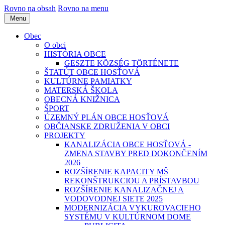
Rovno na obsah
Rovno na menu
Menu
Obec
O obci
HISTÓRIA OBCE
GESZTE KÖZSÉG TÖRTÉNETE
ŠTATÚT OBCE HOSŤOVÁ
KULTÚRNE PAMIATKY
MATERSKÁ ŠKOLA
OBECNÁ KNIŽNICA
ŠPORT
ÚZEMNÝ PLÁN OBCE HOSŤOVÁ
OBČIANSKE ZDRUŽENIA V OBCI
PROJEKTY
KANALIZÁCIA OBCE HOSŤOVÁ -
ZMENA STAVBY PRED DOKONČENÍM
2026
ROZŠÍRENIE KAPACITY MŠ
REKONŠTRUKCIOU A PRÍSTAVBOU
ROZŠÍRENIE KANALIZAČNEJ A
VODOVODNEJ SIETE 2025
MODERNIZÁCIA VYKUROVACIEHO
SYSTÉMU V KULTÚRNOM DOME