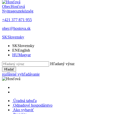
Obec
Hosťová
Nyitrageszte
község
+421 377 871 955
obec@hostova.sk
SK
Slovensky
SK
Slovensky
EN
English
HU
Magyar
Hľadaný výraz
Hľadať
rozšírené vyhľadávanie
Úradná tabuľa
Odpadové hospodárstvo
Ako vybaviť