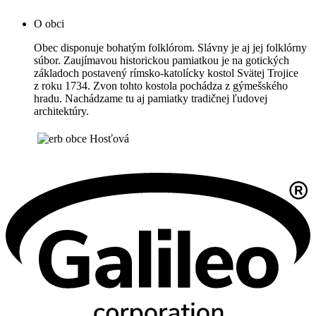
O obci
Obec disponuje bohatým folklórom. Slávny je aj jej folklórny
súbor. Zaujímavou historickou pamiatkou je na gotických
základoch postavený rímsko-katolícky kostol Svätej Trojice
z roku 1734. Zvon tohto kostola pochádza z gýmešského
hradu. Nachádzame tu aj pamiatky tradičnej ľudovej
architektúry.