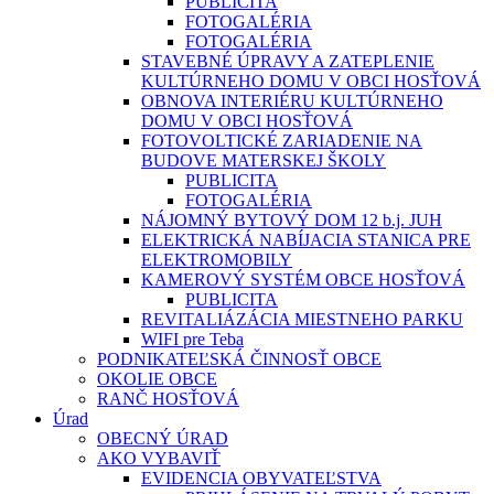
PUBLICITA
FOTOGALÉRIA
FOTOGALÉRIA
STAVEBNÉ ÚPRAVY A ZATEPLENIE
KULTÚRNEHO DOMU V OBCI HOSŤOVÁ
OBNOVA INTERIÉRU KULTÚRNEHO
DOMU V OBCI HOSŤOVÁ
FOTOVOLTICKÉ ZARIADENIE NA
BUDOVE MATERSKEJ ŠKOLY
PUBLICITA
FOTOGALÉRIA
NÁJOMNÝ BYTOVÝ DOM 12 b.j. JUH
ELEKTRICKÁ NABÍJACIA STANICA PRE
ELEKTROMOBILY
KAMEROVÝ SYSTÉM OBCE HOSŤOVÁ
PUBLICITA
REVITALIÁZÁCIA MIESTNEHO PARKU
WIFI pre Teba
PODNIKATEĽSKÁ ČINNOSŤ OBCE
OKOLIE OBCE
RANČ HOSŤOVÁ
Úrad
OBECNÝ ÚRAD
AKO VYBAVIŤ
EVIDENCIA OBYVATEĽSTVA