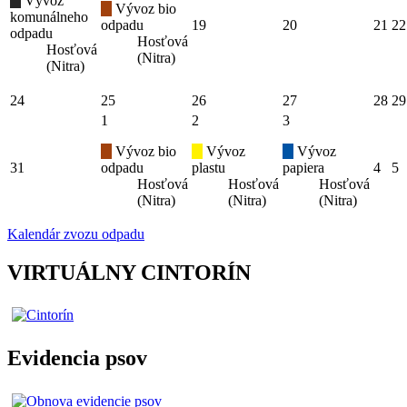
Vývoz
Vývoz bio
komunálneho
odpadu
19
20
21
22
odpadu
Hosťová
Hosťová
(Nitra)
(Nitra)
24
25
26
27
28
29
1
2
3
Vývoz bio
Vývoz
Vývoz
31
odpadu
plastu
papiera
4
5
Hosťová
Hosťová
Hosťová
(Nitra)
(Nitra)
(Nitra)
Kalendár zvozu odpadu
VIRTUÁLNY CINTORÍN
Evidencia psov