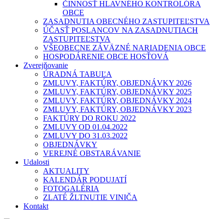
ČINNOSŤ HLAVNÉHO KONTROLÓRA
OBCE
ZASADNUTIA OBECNÉHO ZASTUPITEĽSTVA
ÚČASŤ POSLANCOV NA ZASADNUTIACH
ZASTUPITEĽSTVA
VŠEOBECNE ZÁVÄZNÉ NARIADENIA OBCE
HOSPODÁRENIE OBCE HOSŤOVÁ
Zverejňovanie
ÚRADNÁ TABUĽA
ZMLUVY, FAKTÚRY, OBJEDNÁVKY 2026
ZMLUVY, FAKTÚRY, OBJEDNÁVKY 2025
ZMLUVY, FAKTÚRY, OBJEDNÁVKY 2024
ZMLUVY, FAKTÚRY, OBJEDNÁVKY 2023
FAKTÚRY DO ROKU 2022
ZMLUVY OD 01.04.2022
ZMLUVY DO 31.03.2022
OBJEDNÁVKY
VEREJNÉ OBSTARÁVANIE
Udalosti
AKTUALITY
KALENDÁR PODUJATÍ
FOTOGALÉRIA
ZLATÉ ŽLTNUTIE VINIČA
Kontakt