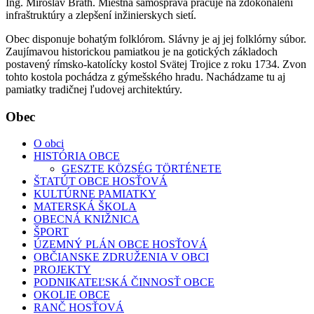
Ing. Miroslav Brath. Miestna samospráva pracuje na zdokonalení
infraštruktúry a zlepšení inžinierskych sietí.
Obec disponuje bohatým folklórom. Slávny je aj jej folklórny súbor.
Zaujímavou historickou pamiatkou je na gotických základoch
postavený rímsko-katolícky kostol Svätej Trojice z roku 1734. Zvon
tohto kostola pochádza z gýmešského hradu. Nachádzame tu aj
pamiatky tradičnej ľudovej architektúry.
Obec
O obci
HISTÓRIA OBCE
GESZTE KÖZSÉG TÖRTÉNETE
ŠTATÚT OBCE HOSŤOVÁ
KULTÚRNE PAMIATKY
MATERSKÁ ŠKOLA
OBECNÁ KNIŽNICA
ŠPORT
ÚZEMNÝ PLÁN OBCE HOSŤOVÁ
OBČIANSKE ZDRUŽENIA V OBCI
PROJEKTY
PODNIKATEĽSKÁ ČINNOSŤ OBCE
OKOLIE OBCE
RANČ HOSŤOVÁ