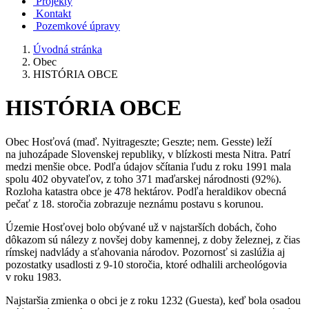
Projekty
Kontakt
Pozemkové úpravy
Úvodná stránka
Obec
HISTÓRIA OBCE
HISTÓRIA OBCE
Obec Hosťová (maď. Nyitrageszte; Geszte; nem. Gesste) leží
na juhozápade Slovenskej republiky, v blízkosti mesta Nitra. Patrí
medzi menšie obce. Podľa údajov sčítania ľudu z roku 1991 mala
spolu 402 obyvateľov, z toho 371 maďarskej národnosti (92%).
Rozloha katastra obce je 478 hektárov. Podľa heraldikov obecná
pečať z 18. storočia zobrazuje neznámu postavu s korunou.
Územie Hosťovej bolo obývané už v najstarších dobách, čoho
dôkazom sú nálezy z novšej doby kamennej, z doby železnej, z čias
rímskej nadvlády a sťahovania národov. Pozornosť si zaslúžia aj
pozostatky usadlosti z 9-10 storočia, ktoré odhalili archeológovia
v roku 1983.
Najstaršia zmienka o obci je z roku 1232 (Guesta), keď bola osadou