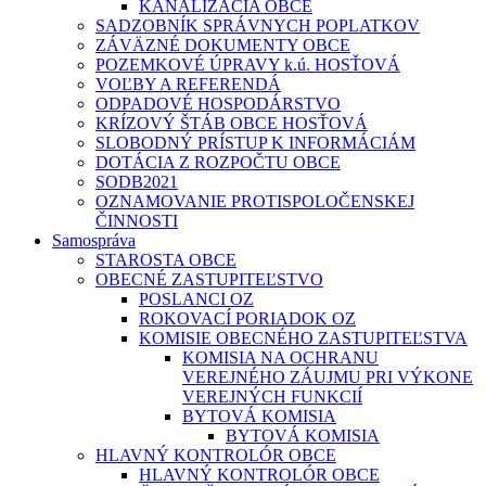
KANALIZÁCIA OBCE
SADZOBNÍK SPRÁVNYCH POPLATKOV
ZÁVÄZNÉ DOKUMENTY OBCE
POZEMKOVÉ ÚPRAVY k.ú. HOSŤOVÁ
VOĽBY A REFERENDÁ
ODPADOVÉ HOSPODÁRSTVO
KRÍZOVÝ ŠTÁB OBCE HOSŤOVÁ
SLOBODNÝ PRÍSTUP K INFORMÁCIÁM
DOTÁCIA Z ROZPOČTU OBCE
SODB2021
OZNAMOVANIE PROTISPOLOČENSKEJ
ČINNOSTI
Samospráva
STAROSTA OBCE
OBECNÉ ZASTUPITEĽSTVO
POSLANCI OZ
ROKOVACÍ PORIADOK OZ
KOMISIE OBECNÉHO ZASTUPITEĽSTVA
KOMISIA NA OCHRANU
VEREJNÉHO ZÁUJMU PRI VÝKONE
VEREJNÝCH FUNKCIÍ
BYTOVÁ KOMISIA
BYTOVÁ KOMISIA
HLAVNÝ KONTROLÓR OBCE
HLAVNÝ KONTROLÓR OBCE