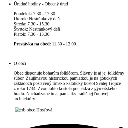
Úradné hodiny - Obecný úrad
Pondelok: 7.30 - 17.30
Utorok: Nestránkový deň
Streda: 7.30 - 15.30
Štvrtok: Nestránkový deň
Piatok: 7.30 - 13.30
Prestávka na obed
: 11.30 - 12.00
O obci
Obec disponuje bohatým folklórom. Slávny je aj jej folklórny
súbor. Zaujímavou historickou pamiatkou je na gotických
základoch postavený rímsko-katolícky kostol Svätej Trojice
z roku 1734. Zvon tohto kostola pochádza z gýmešského
hradu. Nachádzame tu aj pamiatky tradičnej ľudovej
architektúry.