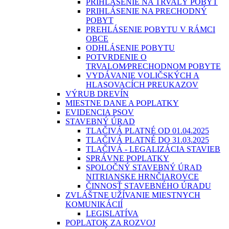
PRIHLÁSENIE NA TRVALÝ POBYT
PRIHLÁSENIE NA PRECHODNÝ
POBYT
PREHLÁSENIE POBYTU V RÁMCI
OBCE
ODHLÁSENIE POBYTU
POTVRDENIE O
TRVALOM⁄PRECHODNOM POBYTE
VYDÁVANIE VOLIČSKÝCH A
HLASOVACÍCH PREUKAZOV
VÝRUB DREVÍN
MIESTNE DANE A POPLATKY
EVIDENCIA PSOV
STAVEBNÝ ÚRAD
TLAČIVÁ PLATNÉ OD 01.04.2025
TLAČIVÁ PLATNÉ DO 31.03.2025
TLAČIVÁ - LEGALIZÁCIA STAVIEB
SPRÁVNE POPLATKY
SPOLOČNÝ STAVEBNÝ ÚRAD
NITRIANSKE HRNČIAROVCE
ČINNOSŤ STAVEBNÉHO ÚRADU
ZVLÁŠTNE UŽÍVANIE MIESTNYCH
KOMUNIKÁCIÍ
LEGISLATÍVA
POPLATOK ZA ROZVOJ