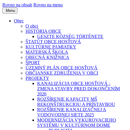
Rovno na obsah
Rovno na menu
Menu
Obec
O obci
HISTÓRIA OBCE
GESZTE KÖZSÉG TÖRTÉNETE
ŠTATÚT OBCE HOSŤOVÁ
KULTÚRNE PAMIATKY
MATERSKÁ ŠKOLA
OBECNÁ KNIŽNICA
ŠPORT
ÚZEMNÝ PLÁN OBCE HOSŤOVÁ
OBČIANSKE ZDRUŽENIA V OBCI
PROJEKTY
KANALIZÁCIA OBCE HOSŤOVÁ -
ZMENA STAVBY PRED DOKONČENÍM
2026
ROZŠÍRENIE KAPACITY MŠ
REKONŠTRUKCIOU A PRÍSTAVBOU
ROZŠÍRENIE KANALIZAČNEJ A
VODOVODNEJ SIETE 2025
MODERNIZÁCIA VYKUROVACIEHO
SYSTÉMU V KULTÚRNOM DOME