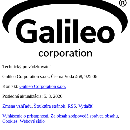
Technický prevádzkovateľ:
Galileo Corporation s.r.o., Čierna Voda 468, 925 06
Kontakt:
Galileo Corporation s.r.o.
Posledná aktualizácia: 5. 8. 2026
Zmena vzhľadu
,
Štruktúra stránok
,
RSS
,
Vytlačiť
Vyhlásenie o prístupnosti
,
Za obsah zodpovedá správca obsahu
,
Cookies
,
Webové sídlo