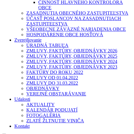
ČINNOSŤ HLAVNÉHO KONTROLÓRA
OBCE
ZASADNUTIA OBECNÉHO ZASTUPITEĽSTVA
ÚČASŤ POSLANCOV NA ZASADNUTIACH
ZASTUPITEĽSTVA
VŠEOBECNE ZÁVÄZNÉ NARIADENIA OBCE
HOSPODÁRENIE OBCE HOSŤOVÁ
Zverejňovanie
ÚRADNÁ TABUĽA
ZMLUVY, FAKTÚRY, OBJEDNÁVKY 2026
ZMLUVY, FAKTÚRY, OBJEDNÁVKY 2025
ZMLUVY, FAKTÚRY, OBJEDNÁVKY 2024
ZMLUVY, FAKTÚRY, OBJEDNÁVKY 2023
FAKTÚRY DO ROKU 2022
ZMLUVY OD 01.04.2022
ZMLUVY DO 31.03.2022
OBJEDNÁVKY
VEREJNÉ OBSTARÁVANIE
Udalosti
AKTUALITY
KALENDÁR PODUJATÍ
FOTOGALÉRIA
ZLATÉ ŽLTNUTIE VINIČA
Kontakt