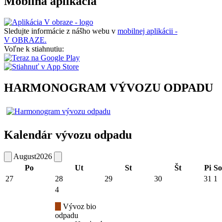
Mobilná aplikácia
Sledujte informácie z nášho webu v
mobilnej aplikácii -
V OBRAZE.
Voľne k stiahnutiu:
HARMONOGRAM VÝVOZU ODPADU
Kalendár vývozu odpadu
August
2026
Po
Ut
St
Št
Pi
So
27
28
29
30
31
1
4
Vývoz bio
odpadu