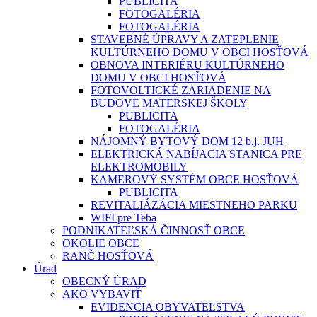
PUBLICITA
FOTOGALÉRIA
FOTOGALÉRIA
STAVEBNÉ ÚPRAVY A ZATEPLENIE
KULTÚRNEHO DOMU V OBCI HOSŤOVÁ
OBNOVA INTERIÉRU KULTÚRNEHO
DOMU V OBCI HOSŤOVÁ
FOTOVOLTICKÉ ZARIADENIE NA
BUDOVE MATERSKEJ ŠKOLY
PUBLICITA
FOTOGALÉRIA
NÁJOMNÝ BYTOVÝ DOM 12 b.j. JUH
ELEKTRICKÁ NABÍJACIA STANICA PRE
ELEKTROMOBILY
KAMEROVÝ SYSTÉM OBCE HOSŤOVÁ
PUBLICITA
REVITALIÁZÁCIA MIESTNEHO PARKU
WIFI pre Teba
PODNIKATEĽSKÁ ČINNOSŤ OBCE
OKOLIE OBCE
RANČ HOSŤOVÁ
Úrad
OBECNÝ ÚRAD
AKO VYBAVIŤ
EVIDENCIA OBYVATEĽSTVA