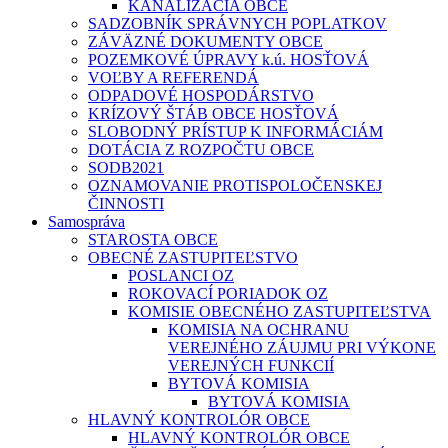
KANALIZÁCIA OBCE
SADZOBNÍK SPRÁVNYCH POPLATKOV
ZÁVÄZNÉ DOKUMENTY OBCE
POZEMKOVÉ ÚPRAVY k.ú. HOSŤOVÁ
VOĽBY A REFERENDÁ
ODPADOVÉ HOSPODÁRSTVO
KRÍZOVÝ ŠTÁB OBCE HOSŤOVÁ
SLOBODNÝ PRÍSTUP K INFORMÁCIÁM
DOTÁCIA Z ROZPOČTU OBCE
SODB2021
OZNAMOVANIE PROTISPOLOČENSKEJ
ČINNOSTI
Samospráva
STAROSTA OBCE
OBECNÉ ZASTUPITEĽSTVO
POSLANCI OZ
ROKOVACÍ PORIADOK OZ
KOMISIE OBECNÉHO ZASTUPITEĽSTVA
KOMISIA NA OCHRANU
VEREJNÉHO ZÁUJMU PRI VÝKONE
VEREJNÝCH FUNKCIÍ
BYTOVÁ KOMISIA
BYTOVÁ KOMISIA
HLAVNÝ KONTROLÓR OBCE
HLAVNÝ KONTROLÓR OBCE