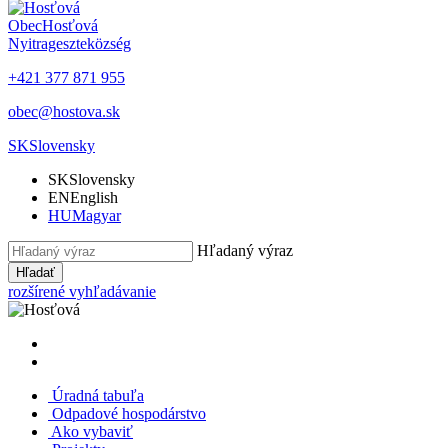
Obec
Hosťová
Nyitrageszte
község
+421 377 871 955
obec@hostova.sk
SK
Slovensky
SK
Slovensky
EN
English
HU
Magyar
Hľadaný výraz
Hľadať
rozšírené vyhľadávanie
Úradná tabuľa
Odpadové hospodárstvo
Ako vybaviť