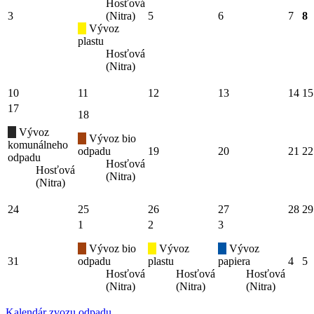
Hosťová
3
(Nitra)
5
6
7
8
Vývoz
plastu
Hosťová
(Nitra)
10
11
12
13
14
15
17
18
Vývoz
Vývoz bio
komunálneho
odpadu
19
20
21
22
odpadu
Hosťová
Hosťová
(Nitra)
(Nitra)
24
25
26
27
28
29
1
2
3
Vývoz bio
Vývoz
Vývoz
31
odpadu
plastu
papiera
4
5
Hosťová
Hosťová
Hosťová
(Nitra)
(Nitra)
(Nitra)
Kalendár zvozu odpadu