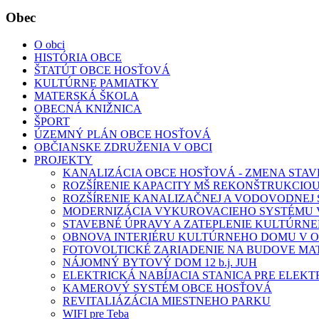
Obec
O obci
HISTÓRIA OBCE
ŠTATÚT OBCE HOSŤOVÁ
KULTÚRNE PAMIATKY
MATERSKÁ ŠKOLA
OBECNÁ KNIŽNICA
ŠPORT
ÚZEMNÝ PLÁN OBCE HOSŤOVÁ
OBČIANSKE ZDRUŽENIA V OBCI
PROJEKTY
KANALIZÁCIA OBCE HOSŤOVÁ - ZMENA STAV
ROZŠÍRENIE KAPACITY MŠ REKONŠTRUKCIOU
ROZŠÍRENIE KANALIZAČNEJ A VODOVODNEJ S
MODERNIZÁCIA VYKUROVACIEHO SYSTÉMU
STAVEBNÉ ÚPRAVY A ZATEPLENIE KULTÚRN
OBNOVA INTERIÉRU KULTÚRNEHO DOMU V O
FOTOVOLTICKÉ ZARIADENIE NA BUDOVE MA
NÁJOMNÝ BYTOVÝ DOM 12 b.j. JUH
ELEKTRICKÁ NABÍJACIA STANICA PRE ELEK
KAMEROVÝ SYSTÉM OBCE HOSŤOVÁ
REVITALIÁZÁCIA MIESTNEHO PARKU
WIFI pre Teba