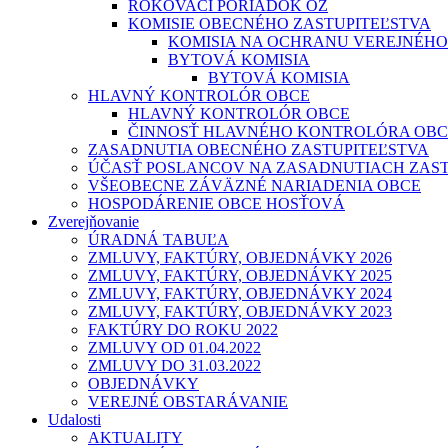
ROKOVACÍ PORIADOK OZ
KOMISIE OBECNÉHO ZASTUPITEĽSTVA
KOMISIA NA OCHRANU VEREJNÉHO
BYTOVÁ KOMISIA
BYTOVÁ KOMISIA
HLAVNÝ KONTROLÓR OBCE
HLAVNÝ KONTROLÓR OBCE
ČINNOSŤ HLAVNÉHO KONTROLÓRA OBC
ZASADNUTIA OBECNÉHO ZASTUPITEĽSTVA
ÚČASŤ POSLANCOV NA ZASADNUTIACH ZAST
VŠEOBECNE ZÁVÄZNÉ NARIADENIA OBCE
HOSPODÁRENIE OBCE HOSŤOVÁ
Zverejňovanie
ÚRADNÁ TABUĽA
ZMLUVY, FAKTÚRY, OBJEDNÁVKY 2026
ZMLUVY, FAKTÚRY, OBJEDNÁVKY 2025
ZMLUVY, FAKTÚRY, OBJEDNÁVKY 2024
ZMLUVY, FAKTÚRY, OBJEDNÁVKY 2023
FAKTÚRY DO ROKU 2022
ZMLUVY OD 01.04.2022
ZMLUVY DO 31.03.2022
OBJEDNÁVKY
VEREJNÉ OBSTARÁVANIE
Udalosti
AKTUALITY