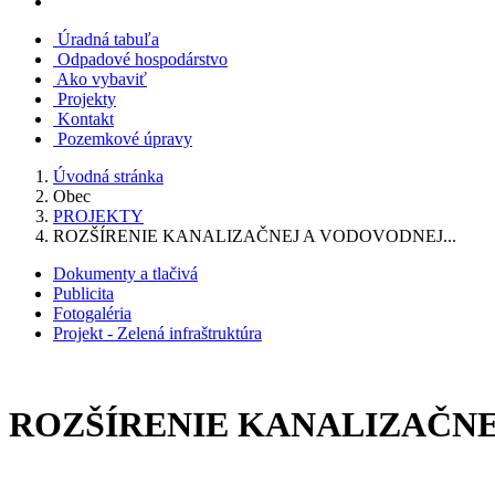
Úradná tabuľa
Odpadové hospodárstvo
Ako vybaviť
Projekty
Kontakt
Pozemkové úpravy
Úvodná stránka
Obec
PROJEKTY
ROZŠÍRENIE KANALIZAČNEJ A VODOVODNEJ...
Dokumenty a tlačivá
Publicita
Fotogaléria
Projekt - Zelená infraštruktúra
ROZŠÍRENIE KANALIZAČNEJ