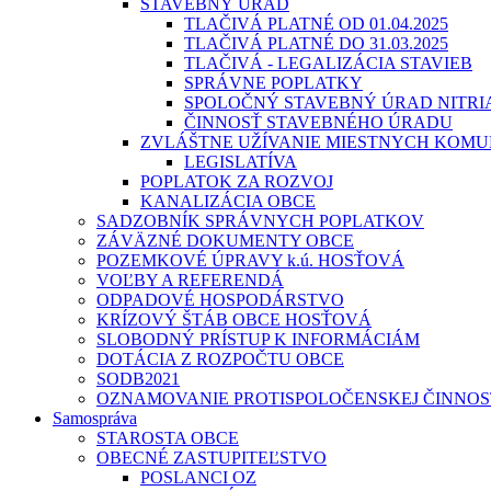
STAVEBNÝ ÚRAD
TLAČIVÁ PLATNÉ OD 01.04.2025
TLAČIVÁ PLATNÉ DO 31.03.2025
TLAČIVÁ - LEGALIZÁCIA STAVIEB
SPRÁVNE POPLATKY
SPOLOČNÝ STAVEBNÝ ÚRAD NITR
ČINNOSŤ STAVEBNÉHO ÚRADU
ZVLÁŠTNE UŽÍVANIE MIESTNYCH KOMU
LEGISLATÍVA
POPLATOK ZA ROZVOJ
KANALIZÁCIA OBCE
SADZOBNÍK SPRÁVNYCH POPLATKOV
ZÁVÄZNÉ DOKUMENTY OBCE
POZEMKOVÉ ÚPRAVY k.ú. HOSŤOVÁ
VOĽBY A REFERENDÁ
ODPADOVÉ HOSPODÁRSTVO
KRÍZOVÝ ŠTÁB OBCE HOSŤOVÁ
SLOBODNÝ PRÍSTUP K INFORMÁCIÁM
DOTÁCIA Z ROZPOČTU OBCE
SODB2021
OZNAMOVANIE PROTISPOLOČENSKEJ ČINNOS
Samospráva
STAROSTA OBCE
OBECNÉ ZASTUPITEĽSTVO
POSLANCI OZ