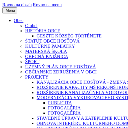
Rovno na obsah
Rovno na menu
Menu
Obec
O obci
HISTÓRIA OBCE
GESZTE KÖZSÉG TÖRTÉNETE
ŠTATÚT OBCE HOSŤOVÁ
KULTÚRNE PAMIATKY
MATERSKÁ ŠKOLA
OBECNÁ KNIŽNICA
ŠPORT
ÚZEMNÝ PLÁN OBCE HOSŤOVÁ
OBČIANSKE ZDRUŽENIA V OBCI
PROJEKTY
KANALIZÁCIA OBCE HOSŤOVÁ - ZMENA 
ROZŠÍRENIE KAPACITY MŠ REKONŠTRUK
ROZŠÍRENIE KANALIZAČNEJ A VODOVODN
MODERNIZÁCIA VYKUROVACIEHO SYS
PUBLICITA
FOTOGALÉRIA
FOTOGALÉRIA
STAVEBNÉ ÚPRAVY A ZATEPLENIE KUL
OBNOVA INTERIÉRU KULTÚRNEHO DOMU