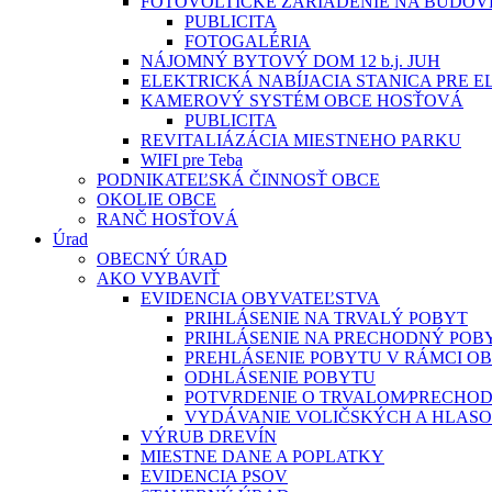
FOTOVOLTICKÉ ZARIADENIE NA BUDOV
PUBLICITA
FOTOGALÉRIA
NÁJOMNÝ BYTOVÝ DOM 12 b.j. JUH
ELEKTRICKÁ NABÍJACIA STANICA PRE 
KAMEROVÝ SYSTÉM OBCE HOSŤOVÁ
PUBLICITA
REVITALIÁZÁCIA MIESTNEHO PARKU
WIFI pre Teba
PODNIKATEĽSKÁ ČINNOSŤ OBCE
OKOLIE OBCE
RANČ HOSŤOVÁ
Úrad
OBECNÝ ÚRAD
AKO VYBAVIŤ
EVIDENCIA OBYVATEĽSTVA
PRIHLÁSENIE NA TRVALÝ POBYT
PRIHLÁSENIE NA PRECHODNÝ POB
PREHLÁSENIE POBYTU V RÁMCI O
ODHLÁSENIE POBYTU
POTVRDENIE O TRVALOM⁄PRECHO
VYDÁVANIE VOLIČSKÝCH A HLAS
VÝRUB DREVÍN
MIESTNE DANE A POPLATKY
EVIDENCIA PSOV