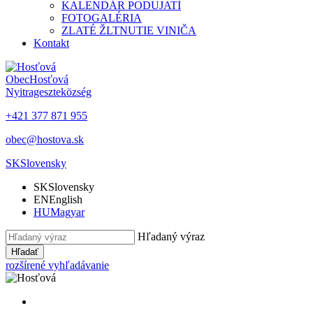
KALENDÁR PODUJATÍ
FOTOGALÉRIA
ZLATÉ ŽLTNUTIE VINIČA
Kontakt
Obec
Hosťová
Nyitrageszte
község
+421 377 871 955
obec@hostova.sk
SK
Slovensky
SK
Slovensky
EN
English
HU
Magyar
Hľadaný výraz
Hľadať
rozšírené vyhľadávanie