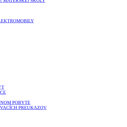
E MATERSKEJ ŠKOLY
ELEKTROMOBILY
YT
BCE
DNOM POBYTE
OVACÍCH PREUKAZOV