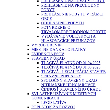
PRIHLÁSENIE NA TRVALÝ POBYT
PRIHLÁSENIE NA PRECHODNÝ
POBYT
PREHLÁSENIE POBYTU V RÁMCI
OBCE
ODHLÁSENIE POBYTU
POTVRDENIE O
TRVALOM⁄PRECHODNOM POBYTE
VYDÁVANIE VOLIČSKÝCH A
HLASOVACÍCH PREUKAZOV
VÝRUB DREVÍN
MIESTNE DANE A POPLATKY
EVIDENCIA PSOV
STAVEBNÝ ÚRAD
TLAČIVÁ PLATNÉ OD 01.04.2025
TLAČIVÁ PLATNÉ DO 31.03.2025
TLAČIVÁ - LEGALIZÁCIA STAVIEB
SPRÁVNE POPLATKY
SPOLOČNÝ STAVEBNÝ ÚRAD
NITRIANSKE HRNČIAROVCE
ČINNOSŤ STAVEBNÉHO ÚRADU
ZVLÁŠTNE UŽÍVANIE MIESTNYCH
KOMUNIKÁCIÍ
LEGISLATÍVA
POPLATOK ZA ROZVOJ