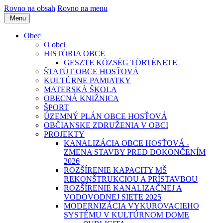
Rovno na obsah
Rovno na menu
Menu
Obec
O obci
HISTÓRIA OBCE
GESZTE KÖZSÉG TÖRTÉNETE
ŠTATÚT OBCE HOSŤOVÁ
KULTÚRNE PAMIATKY
MATERSKÁ ŠKOLA
OBECNÁ KNIŽNICA
ŠPORT
ÚZEMNÝ PLÁN OBCE HOSŤOVÁ
OBČIANSKE ZDRUŽENIA V OBCI
PROJEKTY
KANALIZÁCIA OBCE HOSŤOVÁ -
ZMENA STAVBY PRED DOKONČENÍM
2026
ROZŠÍRENIE KAPACITY MŠ
REKONŠTRUKCIOU A PRÍSTAVBOU
ROZŠÍRENIE KANALIZAČNEJ A
VODOVODNEJ SIETE 2025
MODERNIZÁCIA VYKUROVACIEHO
SYSTÉMU V KULTÚRNOM DOME