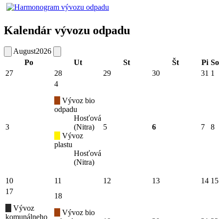
Kalendár vývozu odpadu
August
2026
Po
Ut
St
Št
Pi
So
27
28
29
30
31
1
4
Vývoz bio
odpadu
Hosťová
3
(Nitra)
5
6
7
8
Vývoz
plastu
Hosťová
(Nitra)
10
11
12
13
14
15
17
18
Vývoz
Vývoz bio
komunálneho