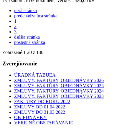
Typ súboru: PDF dokument, Veľkosť: 386,05 kB
prvá stránka
predchádzajúca stránka
1
2
3
ďalšia stránka
posledná stránka
Zobrazené
1
-
20
z 136
Zverejňovanie
ÚRADNÁ TABUĽA
ZMLUVY, FAKTÚRY, OBJEDNÁVKY 2026
ZMLUVY, FAKTÚRY, OBJEDNÁVKY 2025
ZMLUVY, FAKTÚRY, OBJEDNÁVKY 2024
ZMLUVY, FAKTÚRY, OBJEDNÁVKY 2023
FAKTÚRY DO ROKU 2022
ZMLUVY OD 01.04.2022
ZMLUVY DO 31.03.2022
OBJEDNÁVKY
VEREJNÉ OBSTARÁVANIE