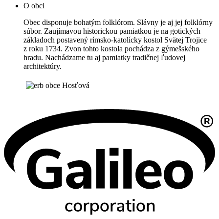
O obci
Obec disponuje bohatým folklórom. Slávny je aj jej folklórny
súbor. Zaujímavou historickou pamiatkou je na gotických
základoch postavený rímsko-katolícky kostol Svätej Trojice
z roku 1734. Zvon tohto kostola pochádza z gýmešského
hradu. Nachádzame tu aj pamiatky tradičnej ľudovej
architektúry.