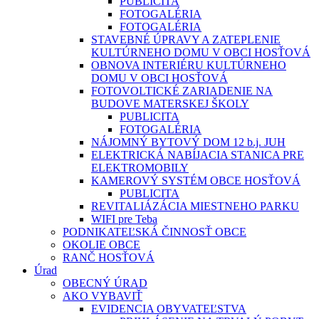
PUBLICITA
FOTOGALÉRIA
FOTOGALÉRIA
STAVEBNÉ ÚPRAVY A ZATEPLENIE
KULTÚRNEHO DOMU V OBCI HOSŤOVÁ
OBNOVA INTERIÉRU KULTÚRNEHO
DOMU V OBCI HOSŤOVÁ
FOTOVOLTICKÉ ZARIADENIE NA
BUDOVE MATERSKEJ ŠKOLY
PUBLICITA
FOTOGALÉRIA
NÁJOMNÝ BYTOVÝ DOM 12 b.j. JUH
ELEKTRICKÁ NABÍJACIA STANICA PRE
ELEKTROMOBILY
KAMEROVÝ SYSTÉM OBCE HOSŤOVÁ
PUBLICITA
REVITALIÁZÁCIA MIESTNEHO PARKU
WIFI pre Teba
PODNIKATEĽSKÁ ČINNOSŤ OBCE
OKOLIE OBCE
RANČ HOSŤOVÁ
Úrad
OBECNÝ ÚRAD
AKO VYBAVIŤ
EVIDENCIA OBYVATEĽSTVA