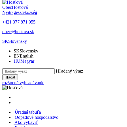
Obec
Hosťová
Nyitrageszte
község
+421 377 871 955
obec@hostova.sk
SK
Slovensky
SK
Slovensky
EN
English
HU
Magyar
Hľadaný výraz
Hľadať
rozšírené vyhľadávanie
Úradná tabuľa
Odpadové hospodárstvo
Ako vybaviť