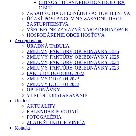
ČINNOSŤ HLAVNÉHO KONTROLÓRA
OBCE
ZASADNUTIA OBECNÉHO ZASTUPITEĽSTVA
ÚČASŤ POSLANCOV NA ZASADNUTIACH
ZASTUPITEĽSTVA
VŠEOBECNE ZÁVÄZNÉ NARIADENIA OBCE
HOSPODÁRENIE OBCE HOSŤOVÁ
Zverejňovanie
ÚRADNÁ TABUĽA
ZMLUVY, FAKTÚRY, OBJEDNÁVKY 2026
ZMLUVY, FAKTÚRY, OBJEDNÁVKY 2025
ZMLUVY, FAKTÚRY, OBJEDNÁVKY 2024
ZMLUVY, FAKTÚRY, OBJEDNÁVKY 2023
FAKTÚRY DO ROKU 2022
ZMLUVY OD 01.04.2022
ZMLUVY DO 31.03.2022
OBJEDNÁVKY
VEREJNÉ OBSTARÁVANIE
Udalosti
AKTUALITY
KALENDÁR PODUJATÍ
FOTOGALÉRIA
ZLATÉ ŽLTNUTIE VINIČA
Kontakt