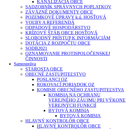
KANALIZÁCIA OBCE
SADZOBNÍK SPRÁVNYCH POPLATKOV
ZÁVÄZNÉ DOKUMENTY OBCE
POZEMKOVÉ ÚPRAVY k.ú. HOSŤOVÁ
VOĽBY A REFERENDÁ
ODPADOVÉ HOSPODÁRSTVO
KRÍZOVÝ ŠTÁB OBCE HOSŤOVÁ
SLOBODNÝ PRÍSTUP K INFORMÁCIÁM
DOTÁCIA Z ROZPOČTU OBCE
SODB2021
OZNAMOVANIE PROTISPOLOČENSKEJ
ČINNOSTI
Samospráva
STAROSTA OBCE
OBECNÉ ZASTUPITEĽSTVO
POSLANCI OZ
ROKOVACÍ PORIADOK OZ
KOMISIE OBECNÉHO ZASTUPITEĽSTVA
KOMISIA NA OCHRANU
VEREJNÉHO ZÁUJMU PRI VÝKONE
VEREJNÝCH FUNKCIÍ
BYTOVÁ KOMISIA
BYTOVÁ KOMISIA
HLAVNÝ KONTROLÓR OBCE
HLAVNÝ KONTROLÓR OBCE