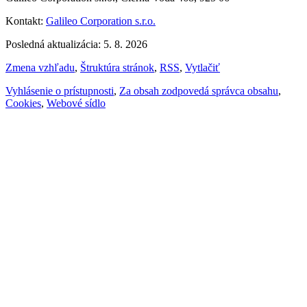
Kontakt:
Galileo Corporation s.r.o.
Posledná aktualizácia: 5. 8. 2026
Zmena vzhľadu
,
Štruktúra stránok
,
RSS
,
Vytlačiť
Vyhlásenie o prístupnosti
,
Za obsah zodpovedá správca obsahu
,
Cookies
,
Webové sídlo