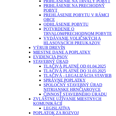
PRIHLÁSENIE NA TRVALÝ POBYT
PRIHLÁSENIE NA PRECHODNÝ
POBYT
PREHLÁSENIE POBYTU V RÁMCI
OBCE
ODHLÁSENIE POBYTU
POTVRDENIE O
TRVALOM⁄PRECHODNOM POBYTE
VYDÁVANIE VOLIČSKÝCH A
HLASOVACÍCH PREUKAZOV
VÝRUB DREVÍN
MIESTNE DANE A POPLATKY
EVIDENCIA PSOV
STAVEBNÝ ÚRAD
TLAČIVÁ PLATNÉ OD 01.04.2025
TLAČIVÁ PLATNÉ DO 31.03.2025
TLAČIVÁ - LEGALIZÁCIA STAVIEB
SPRÁVNE POPLATKY
SPOLOČNÝ STAVEBNÝ ÚRAD
NITRIANSKE HRNČIAROVCE
ČINNOSŤ STAVEBNÉHO ÚRADU
ZVLÁŠTNE UŽÍVANIE MIESTNYCH
KOMUNIKÁCIÍ
LEGISLATÍVA
POPLATOK ZA ROZVOJ