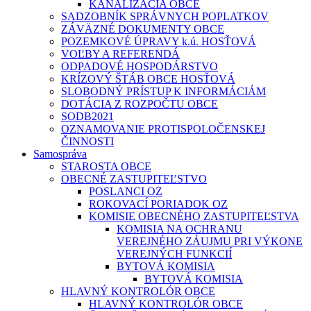
KANALIZÁCIA OBCE
SADZOBNÍK SPRÁVNYCH POPLATKOV
ZÁVÄZNÉ DOKUMENTY OBCE
POZEMKOVÉ ÚPRAVY k.ú. HOSŤOVÁ
VOĽBY A REFERENDÁ
ODPADOVÉ HOSPODÁRSTVO
KRÍZOVÝ ŠTÁB OBCE HOSŤOVÁ
SLOBODNÝ PRÍSTUP K INFORMÁCIÁM
DOTÁCIA Z ROZPOČTU OBCE
SODB2021
OZNAMOVANIE PROTISPOLOČENSKEJ
ČINNOSTI
Samospráva
STAROSTA OBCE
OBECNÉ ZASTUPITEĽSTVO
POSLANCI OZ
ROKOVACÍ PORIADOK OZ
KOMISIE OBECNÉHO ZASTUPITEĽSTVA
KOMISIA NA OCHRANU
VEREJNÉHO ZÁUJMU PRI VÝKONE
VEREJNÝCH FUNKCIÍ
BYTOVÁ KOMISIA
BYTOVÁ KOMISIA
HLAVNÝ KONTROLÓR OBCE
HLAVNÝ KONTROLÓR OBCE