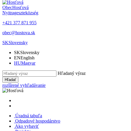
Obec
Hosťová
Nyitrageszte
község
+421 377 871 955
obec@hostova.sk
SK
Slovensky
SK
Slovensky
EN
English
HU
Magyar
Hľadaný výraz
Hľadať
rozšírené vyhľadávanie
Úradná tabuľa
Odpadové hospodárstvo
Ako vybaviť