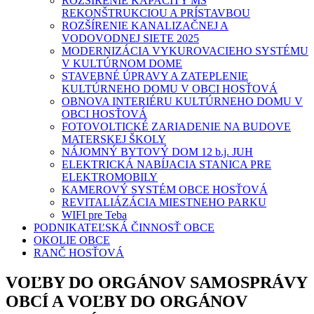
ROZŠÍRENIE KAPACITY MŠ
REKONŠTRUKCIOU A PRÍSTAVBOU
ROZŠÍRENIE KANALIZAČNEJ A
VODOVODNEJ SIETE 2025
MODERNIZÁCIA VYKUROVACIEHO SYSTÉMU
V KULTÚRNOM DOME
STAVEBNÉ ÚPRAVY A ZATEPLENIE
KULTÚRNEHO DOMU V OBCI HOSŤOVÁ
OBNOVA INTERIÉRU KULTÚRNEHO DOMU V
OBCI HOSŤOVÁ
FOTOVOLTICKÉ ZARIADENIE NA BUDOVE
MATERSKEJ ŠKOLY
NÁJOMNÝ BYTOVÝ DOM 12 b.j. JUH
ELEKTRICKÁ NABÍJACIA STANICA PRE
ELEKTROMOBILY
KAMEROVÝ SYSTÉM OBCE HOSŤOVÁ
REVITALIÁZÁCIA MIESTNEHO PARKU
WIFI pre Teba
PODNIKATEĽSKÁ ČINNOSŤ OBCE
OKOLIE OBCE
RANČ HOSŤOVÁ
VOĽBY DO ORGÁNOV SAMOSPRÁVY
OBCÍ A VOĽBY DO ORGÁNOV