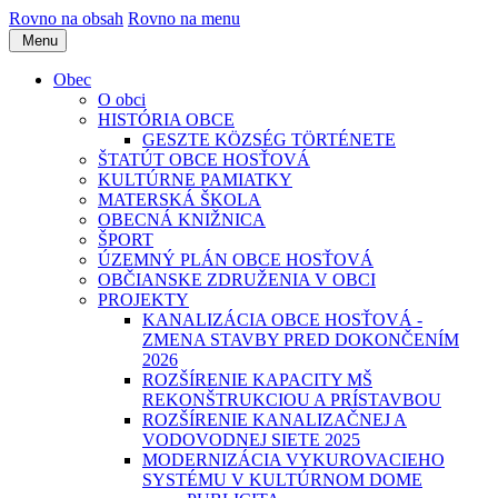
Rovno na obsah
Rovno na menu
Menu
Obec
O obci
HISTÓRIA OBCE
GESZTE KÖZSÉG TÖRTÉNETE
ŠTATÚT OBCE HOSŤOVÁ
KULTÚRNE PAMIATKY
MATERSKÁ ŠKOLA
OBECNÁ KNIŽNICA
ŠPORT
ÚZEMNÝ PLÁN OBCE HOSŤOVÁ
OBČIANSKE ZDRUŽENIA V OBCI
PROJEKTY
KANALIZÁCIA OBCE HOSŤOVÁ -
ZMENA STAVBY PRED DOKONČENÍM
2026
ROZŠÍRENIE KAPACITY MŠ
REKONŠTRUKCIOU A PRÍSTAVBOU
ROZŠÍRENIE KANALIZAČNEJ A
VODOVODNEJ SIETE 2025
MODERNIZÁCIA VYKUROVACIEHO
SYSTÉMU V KULTÚRNOM DOME