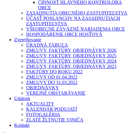
ČINNOSŤ HLAVNÉHO KONTROLÓRA
OBCE
ZASADNUTIA OBECNÉHO ZASTUPITEĽSTVA
ÚČASŤ POSLANCOV NA ZASADNUTIACH
ZASTUPITEĽSTVA
VŠEOBECNE ZÁVÄZNÉ NARIADENIA OBCE
HOSPODÁRENIE OBCE HOSŤOVÁ
Zverejňovanie
ÚRADNÁ TABUĽA
ZMLUVY, FAKTÚRY, OBJEDNÁVKY 2026
ZMLUVY, FAKTÚRY, OBJEDNÁVKY 2025
ZMLUVY, FAKTÚRY, OBJEDNÁVKY 2024
ZMLUVY, FAKTÚRY, OBJEDNÁVKY 2023
FAKTÚRY DO ROKU 2022
ZMLUVY OD 01.04.2022
ZMLUVY DO 31.03.2022
OBJEDNÁVKY
VEREJNÉ OBSTARÁVANIE
Udalosti
AKTUALITY
KALENDÁR PODUJATÍ
FOTOGALÉRIA
ZLATÉ ŽLTNUTIE VINIČA
Kontakt