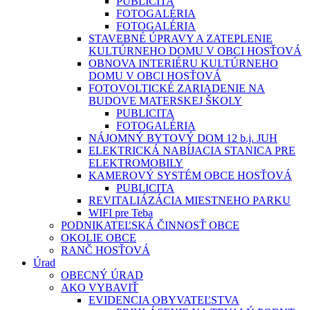
PUBLICITA
FOTOGALÉRIA
FOTOGALÉRIA
STAVEBNÉ ÚPRAVY A ZATEPLENIE
KULTÚRNEHO DOMU V OBCI HOSŤOVÁ
OBNOVA INTERIÉRU KULTÚRNEHO
DOMU V OBCI HOSŤOVÁ
FOTOVOLTICKÉ ZARIADENIE NA
BUDOVE MATERSKEJ ŠKOLY
PUBLICITA
FOTOGALÉRIA
NÁJOMNÝ BYTOVÝ DOM 12 b.j. JUH
ELEKTRICKÁ NABÍJACIA STANICA PRE
ELEKTROMOBILY
KAMEROVÝ SYSTÉM OBCE HOSŤOVÁ
PUBLICITA
REVITALIÁZÁCIA MIESTNEHO PARKU
WIFI pre Teba
PODNIKATEĽSKÁ ČINNOSŤ OBCE
OKOLIE OBCE
RANČ HOSŤOVÁ
Úrad
OBECNÝ ÚRAD
AKO VYBAVIŤ
EVIDENCIA OBYVATEĽSTVA