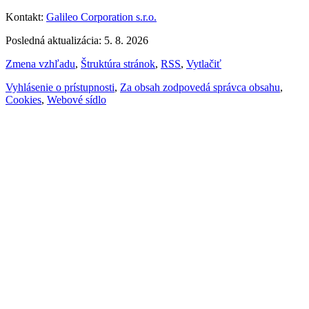
Kontakt:
Galileo Corporation s.r.o.
Posledná aktualizácia: 5. 8. 2026
Zmena vzhľadu
,
Štruktúra stránok
,
RSS
,
Vytlačiť
Vyhlásenie o prístupnosti
,
Za obsah zodpovedá správca obsahu
,
Cookies
,
Webové sídlo