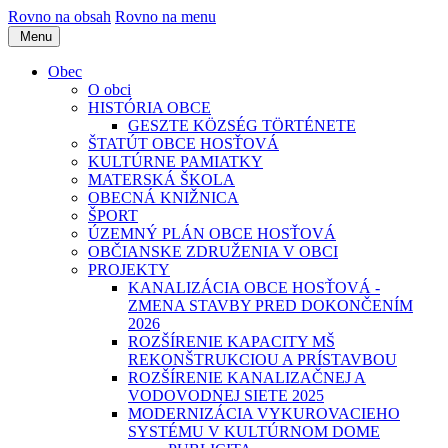
Rovno na obsah
Rovno na menu
Menu
Obec
O obci
HISTÓRIA OBCE
GESZTE KÖZSÉG TÖRTÉNETE
ŠTATÚT OBCE HOSŤOVÁ
KULTÚRNE PAMIATKY
MATERSKÁ ŠKOLA
OBECNÁ KNIŽNICA
ŠPORT
ÚZEMNÝ PLÁN OBCE HOSŤOVÁ
OBČIANSKE ZDRUŽENIA V OBCI
PROJEKTY
KANALIZÁCIA OBCE HOSŤOVÁ -
ZMENA STAVBY PRED DOKONČENÍM
2026
ROZŠÍRENIE KAPACITY MŠ
REKONŠTRUKCIOU A PRÍSTAVBOU
ROZŠÍRENIE KANALIZAČNEJ A
VODOVODNEJ SIETE 2025
MODERNIZÁCIA VYKUROVACIEHO
SYSTÉMU V KULTÚRNOM DOME