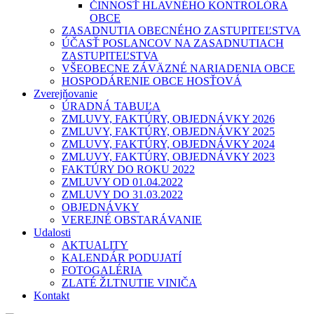
ČINNOSŤ HLAVNÉHO KONTROLÓRA
OBCE
ZASADNUTIA OBECNÉHO ZASTUPITEĽSTVA
ÚČASŤ POSLANCOV NA ZASADNUTIACH
ZASTUPITEĽSTVA
VŠEOBECNE ZÁVÄZNÉ NARIADENIA OBCE
HOSPODÁRENIE OBCE HOSŤOVÁ
Zverejňovanie
ÚRADNÁ TABUĽA
ZMLUVY, FAKTÚRY, OBJEDNÁVKY 2026
ZMLUVY, FAKTÚRY, OBJEDNÁVKY 2025
ZMLUVY, FAKTÚRY, OBJEDNÁVKY 2024
ZMLUVY, FAKTÚRY, OBJEDNÁVKY 2023
FAKTÚRY DO ROKU 2022
ZMLUVY OD 01.04.2022
ZMLUVY DO 31.03.2022
OBJEDNÁVKY
VEREJNÉ OBSTARÁVANIE
Udalosti
AKTUALITY
KALENDÁR PODUJATÍ
FOTOGALÉRIA
ZLATÉ ŽLTNUTIE VINIČA
Kontakt