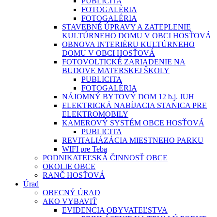
PUBLICITA
FOTOGALÉRIA
FOTOGALÉRIA
STAVEBNÉ ÚPRAVY A ZATEPLENIE
KULTÚRNEHO DOMU V OBCI HOSŤOVÁ
OBNOVA INTERIÉRU KULTÚRNEHO
DOMU V OBCI HOSŤOVÁ
FOTOVOLTICKÉ ZARIADENIE NA
BUDOVE MATERSKEJ ŠKOLY
PUBLICITA
FOTOGALÉRIA
NÁJOMNÝ BYTOVÝ DOM 12 b.j. JUH
ELEKTRICKÁ NABÍJACIA STANICA PRE
ELEKTROMOBILY
KAMEROVÝ SYSTÉM OBCE HOSŤOVÁ
PUBLICITA
REVITALIÁZÁCIA MIESTNEHO PARKU
WIFI pre Teba
PODNIKATEĽSKÁ ČINNOSŤ OBCE
OKOLIE OBCE
RANČ HOSŤOVÁ
Úrad
OBECNÝ ÚRAD
AKO VYBAVIŤ
EVIDENCIA OBYVATEĽSTVA