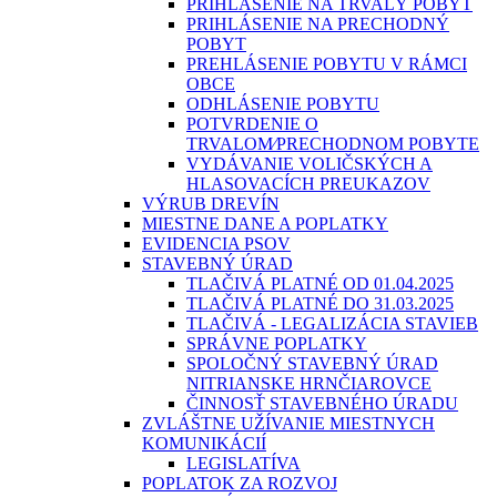
PRIHLÁSENIE NA TRVALÝ POBYT
PRIHLÁSENIE NA PRECHODNÝ
POBYT
PREHLÁSENIE POBYTU V RÁMCI
OBCE
ODHLÁSENIE POBYTU
POTVRDENIE O
TRVALOM⁄PRECHODNOM POBYTE
VYDÁVANIE VOLIČSKÝCH A
HLASOVACÍCH PREUKAZOV
VÝRUB DREVÍN
MIESTNE DANE A POPLATKY
EVIDENCIA PSOV
STAVEBNÝ ÚRAD
TLAČIVÁ PLATNÉ OD 01.04.2025
TLAČIVÁ PLATNÉ DO 31.03.2025
TLAČIVÁ - LEGALIZÁCIA STAVIEB
SPRÁVNE POPLATKY
SPOLOČNÝ STAVEBNÝ ÚRAD
NITRIANSKE HRNČIAROVCE
ČINNOSŤ STAVEBNÉHO ÚRADU
ZVLÁŠTNE UŽÍVANIE MIESTNYCH
KOMUNIKÁCIÍ
LEGISLATÍVA
POPLATOK ZA ROZVOJ