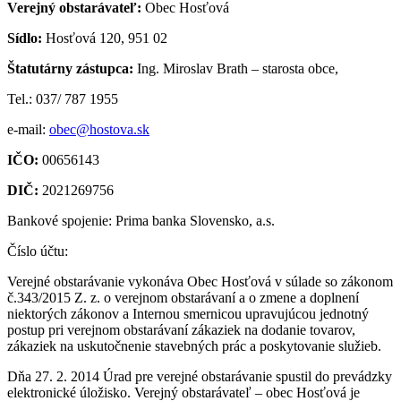
Verejný obstarávateľ:
Obec Hosťová
Sídlo:
Hosťová 120, 951 02
Štatutárny zástupca:
Ing. Miroslav Brath – starosta obce,
Tel.: 037/ 787 1955
e-mail:
obec@hostova.sk
IČO:
00656143
DIČ:
2021269756
Bankové spojenie: Prima banka Slovensko, a.s.
Číslo účtu:
Verejné obstarávanie vykonáva Obec Hosťová v súlade so zákonom
č.343/2015 Z. z. o verejnom obstarávaní a o zmene a doplnení
niektorých zákonov a Internou smernicou upravujúcou jednotný
postup pri verejnom obstarávaní zákaziek na dodanie tovarov,
zákaziek na uskutočnenie stavebných prác a poskytovanie služieb.
Dňa 27. 2. 2014 Úrad pre verejné obstarávanie spustil do prevádzky
elektronické úložisko. Verejný obstarávateľ – obec Hosťová je