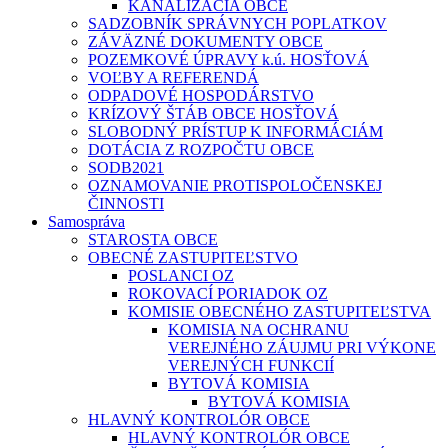
KANALIZÁCIA OBCE
SADZOBNÍK SPRÁVNYCH POPLATKOV
ZÁVÄZNÉ DOKUMENTY OBCE
POZEMKOVÉ ÚPRAVY k.ú. HOSŤOVÁ
VOĽBY A REFERENDÁ
ODPADOVÉ HOSPODÁRSTVO
KRÍZOVÝ ŠTÁB OBCE HOSŤOVÁ
SLOBODNÝ PRÍSTUP K INFORMÁCIÁM
DOTÁCIA Z ROZPOČTU OBCE
SODB2021
OZNAMOVANIE PROTISPOLOČENSKEJ
ČINNOSTI
Samospráva
STAROSTA OBCE
OBECNÉ ZASTUPITEĽSTVO
POSLANCI OZ
ROKOVACÍ PORIADOK OZ
KOMISIE OBECNÉHO ZASTUPITEĽSTVA
KOMISIA NA OCHRANU
VEREJNÉHO ZÁUJMU PRI VÝKONE
VEREJNÝCH FUNKCIÍ
BYTOVÁ KOMISIA
BYTOVÁ KOMISIA
HLAVNÝ KONTROLÓR OBCE
HLAVNÝ KONTROLÓR OBCE