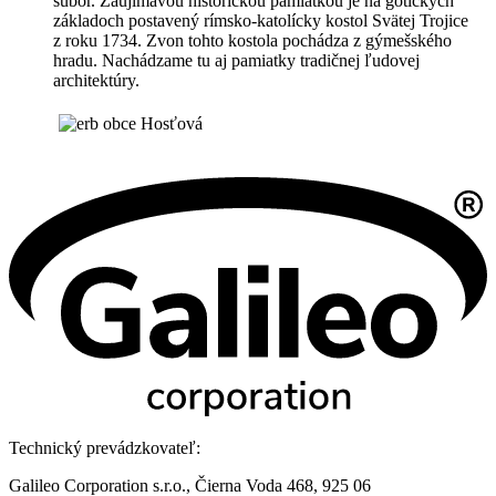
súbor. Zaujímavou historickou pamiatkou je na gotických
základoch postavený rímsko-katolícky kostol Svätej Trojice
z roku 1734. Zvon tohto kostola pochádza z gýmešského
hradu. Nachádzame tu aj pamiatky tradičnej ľudovej
architektúry.
Technický prevádzkovateľ:
Galileo Corporation s.r.o., Čierna Voda 468, 925 06