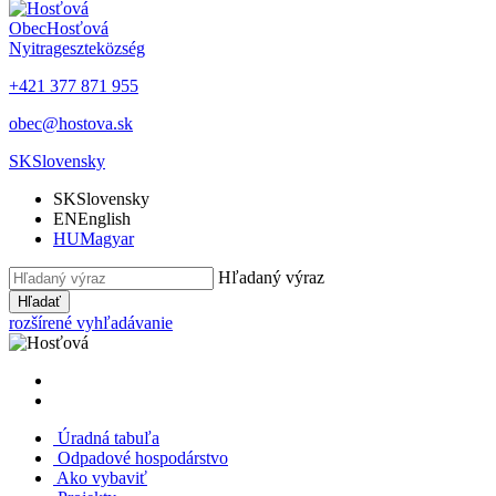
Obec
Hosťová
Nyitrageszte
község
+421 377 871 955
obec@hostova.sk
SK
Slovensky
SK
Slovensky
EN
English
HU
Magyar
Hľadaný výraz
Hľadať
rozšírené vyhľadávanie
Úradná tabuľa
Odpadové hospodárstvo
Ako vybaviť