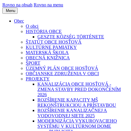
Rovno na obsah
Rovno na menu
Menu
Obec
O obci
HISTÓRIA OBCE
GESZTE KÖZSÉG TÖRTÉNETE
ŠTATÚT OBCE HOSŤOVÁ
KULTÚRNE PAMIATKY
MATERSKÁ ŠKOLA
OBECNÁ KNIŽNICA
ŠPORT
ÚZEMNÝ PLÁN OBCE HOSŤOVÁ
OBČIANSKE ZDRUŽENIA V OBCI
PROJEKTY
KANALIZÁCIA OBCE HOSŤOVÁ -
ZMENA STAVBY PRED DOKONČENÍM
2026
ROZŠÍRENIE KAPACITY MŠ
REKONŠTRUKCIOU A PRÍSTAVBOU
ROZŠÍRENIE KANALIZAČNEJ A
VODOVODNEJ SIETE 2025
MODERNIZÁCIA VYKUROVACIEHO
SYSTÉMU V KULTÚRNOM DOME