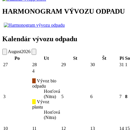
HARMONOGRAM VÝVOZU ODPADU
Kalendár vývozu odpadu
August
2026
Po
Ut
St
Št
Pi
So
27
28
29
30
31
1
4
Vývoz bio
odpadu
Hosťová
3
(Nitra)
5
6
7
8
Vývoz
plastu
Hosťová
(Nitra)
10
11
12
13
14
15