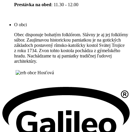
Prestávka na obed
: 11.30 - 12.00
O obci
Obec disponuje bohatým folklórom. Slávny je aj jej folklórny
súbor. Zaujímavou historickou pamiatkou je na gotických
základoch postavený rímsko-katolícky kostol Svätej Trojice
z roku 1734. Zvon tohto kostola pochádza z gýmešského
hradu. Nachádzame tu aj pamiatky tradičnej ľudovej
architektúry.