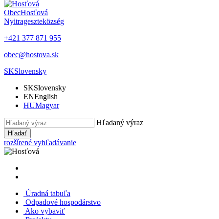
Obec
Hosťová
Nyitrageszte
község
+421 377 871 955
obec@hostova.sk
SK
Slovensky
SK
Slovensky
EN
English
HU
Magyar
Hľadaný výraz
Hľadať
rozšírené vyhľadávanie
Úradná tabuľa
Odpadové hospodárstvo
Ako vybaviť