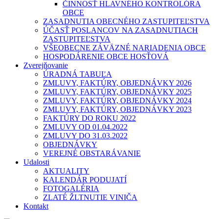
ČINNOSŤ HLAVNÉHO KONTROLÓRA
OBCE
ZASADNUTIA OBECNÉHO ZASTUPITEĽSTVA
ÚČASŤ POSLANCOV NA ZASADNUTIACH
ZASTUPITEĽSTVA
VŠEOBECNE ZÁVÄZNÉ NARIADENIA OBCE
HOSPODÁRENIE OBCE HOSŤOVÁ
Zverejňovanie
ÚRADNÁ TABUĽA
ZMLUVY, FAKTÚRY, OBJEDNÁVKY 2026
ZMLUVY, FAKTÚRY, OBJEDNÁVKY 2025
ZMLUVY, FAKTÚRY, OBJEDNÁVKY 2024
ZMLUVY, FAKTÚRY, OBJEDNÁVKY 2023
FAKTÚRY DO ROKU 2022
ZMLUVY OD 01.04.2022
ZMLUVY DO 31.03.2022
OBJEDNÁVKY
VEREJNÉ OBSTARÁVANIE
Udalosti
AKTUALITY
KALENDÁR PODUJATÍ
FOTOGALÉRIA
ZLATÉ ŽLTNUTIE VINIČA
Kontakt