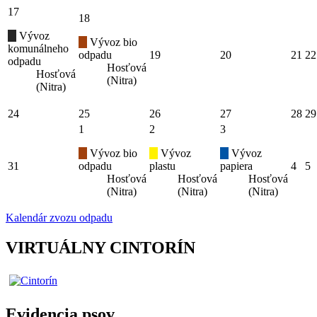
17
18
Vývoz
Vývoz bio
komunálneho
odpadu
19
20
21
22
odpadu
Hosťová
Hosťová
(Nitra)
(Nitra)
24
25
26
27
28
29
1
2
3
Vývoz bio
Vývoz
Vývoz
31
odpadu
plastu
papiera
4
5
Hosťová
Hosťová
Hosťová
(Nitra)
(Nitra)
(Nitra)
Kalendár zvozu odpadu
VIRTUÁLNY CINTORÍN
Evidencia psov