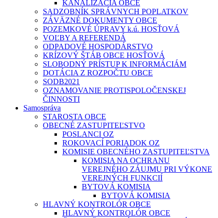
KANALIZÁCIA OBCE
SADZOBNÍK SPRÁVNYCH POPLATKOV
ZÁVÄZNÉ DOKUMENTY OBCE
POZEMKOVÉ ÚPRAVY k.ú. HOSŤOVÁ
VOĽBY A REFERENDÁ
ODPADOVÉ HOSPODÁRSTVO
KRÍZOVÝ ŠTÁB OBCE HOSŤOVÁ
SLOBODNÝ PRÍSTUP K INFORMÁCIÁM
DOTÁCIA Z ROZPOČTU OBCE
SODB2021
OZNAMOVANIE PROTISPOLOČENSKEJ
ČINNOSTI
Samospráva
STAROSTA OBCE
OBECNÉ ZASTUPITEĽSTVO
POSLANCI OZ
ROKOVACÍ PORIADOK OZ
KOMISIE OBECNÉHO ZASTUPITEĽSTVA
KOMISIA NA OCHRANU
VEREJNÉHO ZÁUJMU PRI VÝKONE
VEREJNÝCH FUNKCIÍ
BYTOVÁ KOMISIA
BYTOVÁ KOMISIA
HLAVNÝ KONTROLÓR OBCE
HLAVNÝ KONTROLÓR OBCE