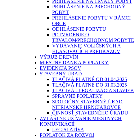
PRIHLÁSENIE NA TRVALÝ POBYT
PRIHLÁSENIE NA PRECHODNÝ
POBYT
PREHLÁSENIE POBYTU V RÁMCI
OBCE
ODHLÁSENIE POBYTU
POTVRDENIE O
TRVALOM⁄PRECHODNOM POBYTE
VYDÁVANIE VOLIČSKÝCH A
HLASOVACÍCH PREUKAZOV
VÝRUB DREVÍN
MIESTNE DANE A POPLATKY
EVIDENCIA PSOV
STAVEBNÝ ÚRAD
TLAČIVÁ PLATNÉ OD 01.04.2025
TLAČIVÁ PLATNÉ DO 31.03.2025
TLAČIVÁ - LEGALIZÁCIA STAVIEB
SPRÁVNE POPLATKY
SPOLOČNÝ STAVEBNÝ ÚRAD
NITRIANSKE HRNČIAROVCE
ČINNOSŤ STAVEBNÉHO ÚRADU
ZVLÁŠTNE UŽÍVANIE MIESTNYCH
KOMUNIKÁCIÍ
LEGISLATÍVA
POPLATOK ZA ROZVOJ