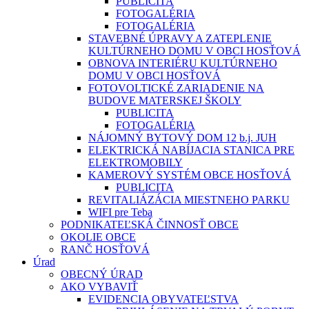
PUBLICITA
FOTOGALÉRIA
FOTOGALÉRIA
STAVEBNÉ ÚPRAVY A ZATEPLENIE
KULTÚRNEHO DOMU V OBCI HOSŤOVÁ
OBNOVA INTERIÉRU KULTÚRNEHO
DOMU V OBCI HOSŤOVÁ
FOTOVOLTICKÉ ZARIADENIE NA
BUDOVE MATERSKEJ ŠKOLY
PUBLICITA
FOTOGALÉRIA
NÁJOMNÝ BYTOVÝ DOM 12 b.j. JUH
ELEKTRICKÁ NABÍJACIA STANICA PRE
ELEKTROMOBILY
KAMEROVÝ SYSTÉM OBCE HOSŤOVÁ
PUBLICITA
REVITALIÁZÁCIA MIESTNEHO PARKU
WIFI pre Teba
PODNIKATEĽSKÁ ČINNOSŤ OBCE
OKOLIE OBCE
RANČ HOSŤOVÁ
Úrad
OBECNÝ ÚRAD
AKO VYBAVIŤ
EVIDENCIA OBYVATEĽSTVA