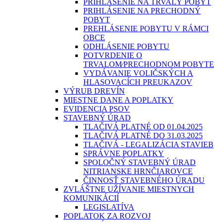
PRIHLÁSENIE NA TRVALÝ POBYT
PRIHLÁSENIE NA PRECHODNÝ
POBYT
PREHLÁSENIE POBYTU V RÁMCI
OBCE
ODHLÁSENIE POBYTU
POTVRDENIE O
TRVALOM⁄PRECHODNOM POBYTE
VYDÁVANIE VOLIČSKÝCH A
HLASOVACÍCH PREUKAZOV
VÝRUB DREVÍN
MIESTNE DANE A POPLATKY
EVIDENCIA PSOV
STAVEBNÝ ÚRAD
TLAČIVÁ PLATNÉ OD 01.04.2025
TLAČIVÁ PLATNÉ DO 31.03.2025
TLAČIVÁ - LEGALIZÁCIA STAVIEB
SPRÁVNE POPLATKY
SPOLOČNÝ STAVEBNÝ ÚRAD
NITRIANSKE HRNČIAROVCE
ČINNOSŤ STAVEBNÉHO ÚRADU
ZVLÁŠTNE UŽÍVANIE MIESTNYCH
KOMUNIKÁCIÍ
LEGISLATÍVA
POPLATOK ZA ROZVOJ