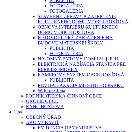
PUBLICITA
FOTOGALÉRIA
FOTOGALÉRIA
STAVEBNÉ ÚPRAVY A ZATEPLENIE
KULTÚRNEHO DOMU V OBCI HOSŤOVÁ
OBNOVA INTERIÉRU KULTÚRNEHO
DOMU V OBCI HOSŤOVÁ
FOTOVOLTICKÉ ZARIADENIE NA
BUDOVE MATERSKEJ ŠKOLY
PUBLICITA
FOTOGALÉRIA
NÁJOMNÝ BYTOVÝ DOM 12 b.j. JUH
ELEKTRICKÁ NABÍJACIA STANICA PRE
ELEKTROMOBILY
KAMEROVÝ SYSTÉM OBCE HOSŤOVÁ
PUBLICITA
REVITALIÁZÁCIA MIESTNEHO PARKU
WIFI pre Teba
PODNIKATEĽSKÁ ČINNOSŤ OBCE
OKOLIE OBCE
RANČ HOSŤOVÁ
Úrad
OBECNÝ ÚRAD
AKO VYBAVIŤ
EVIDENCIA OBYVATEĽSTVA