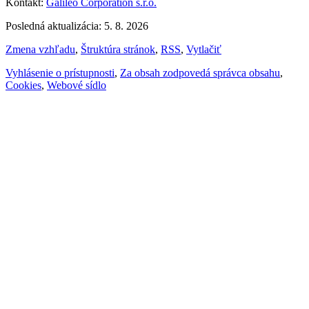
Kontakt:
Galileo Corporation s.r.o.
Posledná aktualizácia: 5. 8. 2026
Zmena vzhľadu
,
Štruktúra stránok
,
RSS
,
Vytlačiť
Vyhlásenie o prístupnosti
,
Za obsah zodpovedá správca obsahu
,
Cookies
,
Webové sídlo