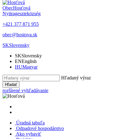
Obec
Hosťová
Nyitrageszte
község
+421 377 871 955
obec@hostova.sk
SK
Slovensky
SK
Slovensky
EN
English
HU
Magyar
Hľadaný výraz
Hľadať
rozšírené vyhľadávanie
Úradná tabuľa
Odpadové hospodárstvo
Ako vybaviť