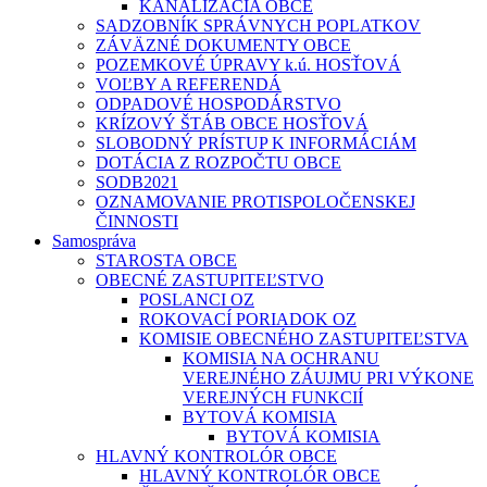
KANALIZÁCIA OBCE
SADZOBNÍK SPRÁVNYCH POPLATKOV
ZÁVÄZNÉ DOKUMENTY OBCE
POZEMKOVÉ ÚPRAVY k.ú. HOSŤOVÁ
VOĽBY A REFERENDÁ
ODPADOVÉ HOSPODÁRSTVO
KRÍZOVÝ ŠTÁB OBCE HOSŤOVÁ
SLOBODNÝ PRÍSTUP K INFORMÁCIÁM
DOTÁCIA Z ROZPOČTU OBCE
SODB2021
OZNAMOVANIE PROTISPOLOČENSKEJ
ČINNOSTI
Samospráva
STAROSTA OBCE
OBECNÉ ZASTUPITEĽSTVO
POSLANCI OZ
ROKOVACÍ PORIADOK OZ
KOMISIE OBECNÉHO ZASTUPITEĽSTVA
KOMISIA NA OCHRANU
VEREJNÉHO ZÁUJMU PRI VÝKONE
VEREJNÝCH FUNKCIÍ
BYTOVÁ KOMISIA
BYTOVÁ KOMISIA
HLAVNÝ KONTROLÓR OBCE
HLAVNÝ KONTROLÓR OBCE