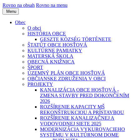
Rovno na obsah
Rovno na menu
Menu
Obec
O obci
HISTÓRIA OBCE
GESZTE KÖZSÉG TÖRTÉNETE
ŠTATÚT OBCE HOSŤOVÁ
KULTÚRNE PAMIATKY
MATERSKÁ ŠKOLA
OBECNÁ KNIŽNICA
ŠPORT
ÚZEMNÝ PLÁN OBCE HOSŤOVÁ
OBČIANSKE ZDRUŽENIA V OBCI
PROJEKTY
KANALIZÁCIA OBCE HOSŤOVÁ -
ZMENA STAVBY PRED DOKONČENÍM
2026
ROZŠÍRENIE KAPACITY MŠ
REKONŠTRUKCIOU A PRÍSTAVBOU
ROZŠÍRENIE KANALIZAČNEJ A
VODOVODNEJ SIETE 2025
MODERNIZÁCIA VYKUROVACIEHO
SYSTÉMU V KULTÚRNOM DOME