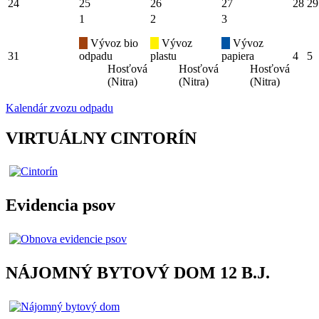
24
25
26
27
28
29
1
2
3
Vývoz bio
Vývoz
Vývoz
31
odpadu
plastu
papiera
4
5
Hosťová
Hosťová
Hosťová
(Nitra)
(Nitra)
(Nitra)
Kalendár zvozu odpadu
VIRTUÁLNY CINTORÍN
Evidencia psov
NÁJOMNÝ BYTOVÝ DOM 12 B.J.