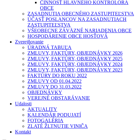
ČINNOSŤ HLAVNÉHO KONTROLÓRA
OBCE
ZASADNUTIA OBECNÉHO ZASTUPITEĽSTVA
ÚČASŤ POSLANCOV NA ZASADNUTIACH
ZASTUPITEĽSTVA
VŠEOBECNE ZÁVÄZNÉ NARIADENIA OBCE
HOSPODÁRENIE OBCE HOSŤOVÁ
Zverejňovanie
ÚRADNÁ TABUĽA
ZMLUVY, FAKTÚRY, OBJEDNÁVKY 2026
ZMLUVY, FAKTÚRY, OBJEDNÁVKY 2025
ZMLUVY, FAKTÚRY, OBJEDNÁVKY 2024
ZMLUVY, FAKTÚRY, OBJEDNÁVKY 2023
FAKTÚRY DO ROKU 2022
ZMLUVY OD 01.04.2022
ZMLUVY DO 31.03.2022
OBJEDNÁVKY
VEREJNÉ OBSTARÁVANIE
Udalosti
AKTUALITY
KALENDÁR PODUJATÍ
FOTOGALÉRIA
ZLATÉ ŽLTNUTIE VINIČA
Kontakt