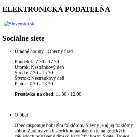
ELEKTRONICKÁ PODATELŇA
Sociálne siete
Úradné hodiny - Obecný úrad
Pondelok: 7.30 - 17.30
Utorok: Nestránkový deň
Streda: 7.30 - 15.30
Štvrtok: Nestránkový deň
Piatok: 7.30 - 13.30
Prestávka na obed
: 11.30 - 12.00
O obci
Obec disponuje bohatým folklórom. Slávny je aj jej folklórny
súbor. Zaujímavou historickou pamiatkou je na gotických
základoch postavený rímsko-katolícky kostol Svätej Trojice