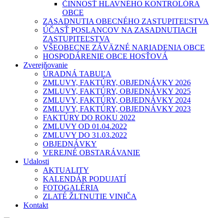
ČINNOSŤ HLAVNÉHO KONTROLÓRA
OBCE
ZASADNUTIA OBECNÉHO ZASTUPITEĽSTVA
ÚČASŤ POSLANCOV NA ZASADNUTIACH
ZASTUPITEĽSTVA
VŠEOBECNE ZÁVÄZNÉ NARIADENIA OBCE
HOSPODÁRENIE OBCE HOSŤOVÁ
Zverejňovanie
ÚRADNÁ TABUĽA
ZMLUVY, FAKTÚRY, OBJEDNÁVKY 2026
ZMLUVY, FAKTÚRY, OBJEDNÁVKY 2025
ZMLUVY, FAKTÚRY, OBJEDNÁVKY 2024
ZMLUVY, FAKTÚRY, OBJEDNÁVKY 2023
FAKTÚRY DO ROKU 2022
ZMLUVY OD 01.04.2022
ZMLUVY DO 31.03.2022
OBJEDNÁVKY
VEREJNÉ OBSTARÁVANIE
Udalosti
AKTUALITY
KALENDÁR PODUJATÍ
FOTOGALÉRIA
ZLATÉ ŽLTNUTIE VINIČA
Kontakt