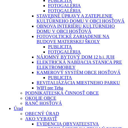
PUBLICITA
FOTOGALÉRIA
FOTOGALÉRIA
STAVEBNÉ ÚPRAVY A ZATEPLENIE
KULTÚRNEHO DOMU V OBCI HOSŤOVÁ
OBNOVA INTERIÉRU KULTÚRNEHO
DOMU V OBCI HOSŤOVÁ
FOTOVOLTICKÉ ZARIADENIE NA
BUDOVE MATERSKEJ ŠKOLY
PUBLICITA
FOTOGALÉRIA
NÁJOMNÝ BYTOVÝ DOM 12 b.j. JUH
ELEKTRICKÁ NABÍJACIA STANICA PRE
ELEKTROMOBILY
KAMEROVÝ SYSTÉM OBCE HOSŤOVÁ
PUBLICITA
REVITALIÁZÁCIA MIESTNEHO PARKU
WIFI pre Teba
PODNIKATEĽSKÁ ČINNOSŤ OBCE
OKOLIE OBCE
RANČ HOSŤOVÁ
Úrad
OBECNÝ ÚRAD
AKO VYBAVIŤ
EVIDENCIA OBYVATEĽSTVA