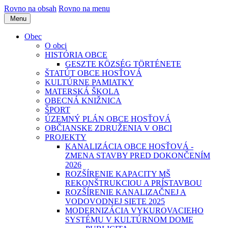
Rovno na obsah
Rovno na menu
Menu
Obec
O obci
HISTÓRIA OBCE
GESZTE KÖZSÉG TÖRTÉNETE
ŠTATÚT OBCE HOSŤOVÁ
KULTÚRNE PAMIATKY
MATERSKÁ ŠKOLA
OBECNÁ KNIŽNICA
ŠPORT
ÚZEMNÝ PLÁN OBCE HOSŤOVÁ
OBČIANSKE ZDRUŽENIA V OBCI
PROJEKTY
KANALIZÁCIA OBCE HOSŤOVÁ -
ZMENA STAVBY PRED DOKONČENÍM
2026
ROZŠÍRENIE KAPACITY MŠ
REKONŠTRUKCIOU A PRÍSTAVBOU
ROZŠÍRENIE KANALIZAČNEJ A
VODOVODNEJ SIETE 2025
MODERNIZÁCIA VYKUROVACIEHO
SYSTÉMU V KULTÚRNOM DOME