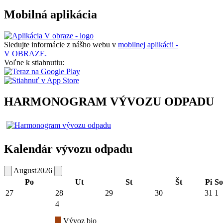
Mobilná aplikácia
Sledujte informácie z nášho webu v
mobilnej aplikácii -
V OBRAZE.
Voľne k stiahnutiu:
HARMONOGRAM VÝVOZU ODPADU
Kalendár vývozu odpadu
August
2026
Po
Ut
St
Št
Pi
So
27
28
29
30
31
1
4
Vývoz bio