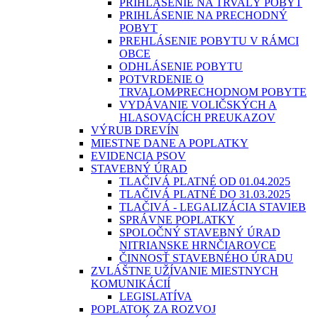
PRIHLÁSENIE NA TRVALÝ POBYT
PRIHLÁSENIE NA PRECHODNÝ
POBYT
PREHLÁSENIE POBYTU V RÁMCI
OBCE
ODHLÁSENIE POBYTU
POTVRDENIE O
TRVALOM⁄PRECHODNOM POBYTE
VYDÁVANIE VOLIČSKÝCH A
HLASOVACÍCH PREUKAZOV
VÝRUB DREVÍN
MIESTNE DANE A POPLATKY
EVIDENCIA PSOV
STAVEBNÝ ÚRAD
TLAČIVÁ PLATNÉ OD 01.04.2025
TLAČIVÁ PLATNÉ DO 31.03.2025
TLAČIVÁ - LEGALIZÁCIA STAVIEB
SPRÁVNE POPLATKY
SPOLOČNÝ STAVEBNÝ ÚRAD
NITRIANSKE HRNČIAROVCE
ČINNOSŤ STAVEBNÉHO ÚRADU
ZVLÁŠTNE UŽÍVANIE MIESTNYCH
KOMUNIKÁCIÍ
LEGISLATÍVA
POPLATOK ZA ROZVOJ