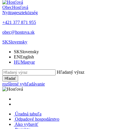
Obec
Hosťová
Nyitrageszte
község
+421 377 871 955
obec@hostova.sk
SK
Slovensky
SK
Slovensky
EN
English
HU
Magyar
Hľadaný výraz
Hľadať
rozšírené vyhľadávanie
Úradná tabuľa
Odpadové hospodárstvo
Ako vybaviť