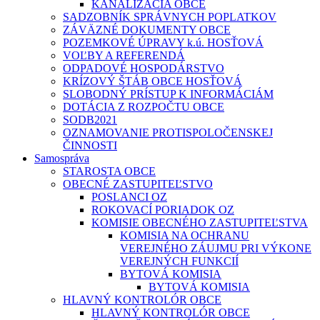
KANALIZÁCIA OBCE
SADZOBNÍK SPRÁVNYCH POPLATKOV
ZÁVÄZNÉ DOKUMENTY OBCE
POZEMKOVÉ ÚPRAVY k.ú. HOSŤOVÁ
VOĽBY A REFERENDÁ
ODPADOVÉ HOSPODÁRSTVO
KRÍZOVÝ ŠTÁB OBCE HOSŤOVÁ
SLOBODNÝ PRÍSTUP K INFORMÁCIÁM
DOTÁCIA Z ROZPOČTU OBCE
SODB2021
OZNAMOVANIE PROTISPOLOČENSKEJ
ČINNOSTI
Samospráva
STAROSTA OBCE
OBECNÉ ZASTUPITEĽSTVO
POSLANCI OZ
ROKOVACÍ PORIADOK OZ
KOMISIE OBECNÉHO ZASTUPITEĽSTVA
KOMISIA NA OCHRANU
VEREJNÉHO ZÁUJMU PRI VÝKONE
VEREJNÝCH FUNKCIÍ
BYTOVÁ KOMISIA
BYTOVÁ KOMISIA
HLAVNÝ KONTROLÓR OBCE
HLAVNÝ KONTROLÓR OBCE