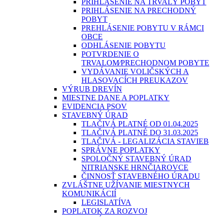
PRIHLÁSENIE NA TRVALÝ POBYT
PRIHLÁSENIE NA PRECHODNÝ
POBYT
PREHLÁSENIE POBYTU V RÁMCI
OBCE
ODHLÁSENIE POBYTU
POTVRDENIE O
TRVALOM⁄PRECHODNOM POBYTE
VYDÁVANIE VOLIČSKÝCH A
HLASOVACÍCH PREUKAZOV
VÝRUB DREVÍN
MIESTNE DANE A POPLATKY
EVIDENCIA PSOV
STAVEBNÝ ÚRAD
TLAČIVÁ PLATNÉ OD 01.04.2025
TLAČIVÁ PLATNÉ DO 31.03.2025
TLAČIVÁ - LEGALIZÁCIA STAVIEB
SPRÁVNE POPLATKY
SPOLOČNÝ STAVEBNÝ ÚRAD
NITRIANSKE HRNČIAROVCE
ČINNOSŤ STAVEBNÉHO ÚRADU
ZVLÁŠTNE UŽÍVANIE MIESTNYCH
KOMUNIKÁCIÍ
LEGISLATÍVA
POPLATOK ZA ROZVOJ