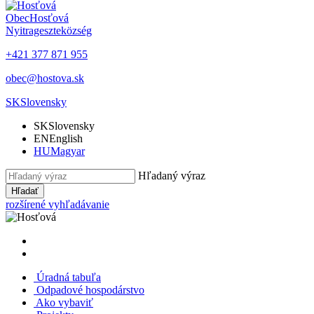
Obec
Hosťová
Nyitrageszte
község
+421 377 871 955
obec@hostova.sk
SK
Slovensky
SK
Slovensky
EN
English
HU
Magyar
Hľadaný výraz
Hľadať
rozšírené vyhľadávanie
Úradná tabuľa
Odpadové hospodárstvo
Ako vybaviť