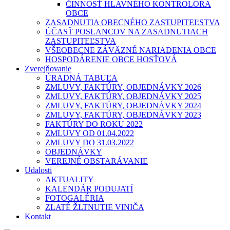
ČINNOSŤ HLAVNÉHO KONTROLÓRA
OBCE
ZASADNUTIA OBECNÉHO ZASTUPITEĽSTVA
ÚČASŤ POSLANCOV NA ZASADNUTIACH
ZASTUPITEĽSTVA
VŠEOBECNE ZÁVÄZNÉ NARIADENIA OBCE
HOSPODÁRENIE OBCE HOSŤOVÁ
Zverejňovanie
ÚRADNÁ TABUĽA
ZMLUVY, FAKTÚRY, OBJEDNÁVKY 2026
ZMLUVY, FAKTÚRY, OBJEDNÁVKY 2025
ZMLUVY, FAKTÚRY, OBJEDNÁVKY 2024
ZMLUVY, FAKTÚRY, OBJEDNÁVKY 2023
FAKTÚRY DO ROKU 2022
ZMLUVY OD 01.04.2022
ZMLUVY DO 31.03.2022
OBJEDNÁVKY
VEREJNÉ OBSTARÁVANIE
Udalosti
AKTUALITY
KALENDÁR PODUJATÍ
FOTOGALÉRIA
ZLATÉ ŽLTNUTIE VINIČA
Kontakt