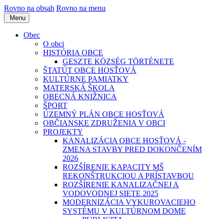
Rovno na obsah
Rovno na menu
Menu
Obec
O obci
HISTÓRIA OBCE
GESZTE KÖZSÉG TÖRTÉNETE
ŠTATÚT OBCE HOSŤOVÁ
KULTÚRNE PAMIATKY
MATERSKÁ ŠKOLA
OBECNÁ KNIŽNICA
ŠPORT
ÚZEMNÝ PLÁN OBCE HOSŤOVÁ
OBČIANSKE ZDRUŽENIA V OBCI
PROJEKTY
KANALIZÁCIA OBCE HOSŤOVÁ -
ZMENA STAVBY PRED DOKONČENÍM
2026
ROZŠÍRENIE KAPACITY MŠ
REKONŠTRUKCIOU A PRÍSTAVBOU
ROZŠÍRENIE KANALIZAČNEJ A
VODOVODNEJ SIETE 2025
MODERNIZÁCIA VYKUROVACIEHO
SYSTÉMU V KULTÚRNOM DOME