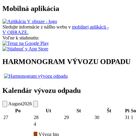
Mobilná aplikácia
Sledujte informácie z nášho webu v
mobilnej aplikácii -
V OBRAZE.
Voľne k stiahnutiu:
HARMONOGRAM VÝVOZU ODPADU
Kalendár vývozu odpadu
August
2026
Po
Ut
St
Št
Pi
So
27
28
29
30
31
1
4
Vývoz bio