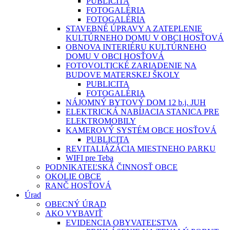
PUBLICITA
FOTOGALÉRIA
FOTOGALÉRIA
STAVEBNÉ ÚPRAVY A ZATEPLENIE
KULTÚRNEHO DOMU V OBCI HOSŤOVÁ
OBNOVA INTERIÉRU KULTÚRNEHO
DOMU V OBCI HOSŤOVÁ
FOTOVOLTICKÉ ZARIADENIE NA
BUDOVE MATERSKEJ ŠKOLY
PUBLICITA
FOTOGALÉRIA
NÁJOMNÝ BYTOVÝ DOM 12 b.j. JUH
ELEKTRICKÁ NABÍJACIA STANICA PRE
ELEKTROMOBILY
KAMEROVÝ SYSTÉM OBCE HOSŤOVÁ
PUBLICITA
REVITALIÁZÁCIA MIESTNEHO PARKU
WIFI pre Teba
PODNIKATEĽSKÁ ČINNOSŤ OBCE
OKOLIE OBCE
RANČ HOSŤOVÁ
Úrad
OBECNÝ ÚRAD
AKO VYBAVIŤ
EVIDENCIA OBYVATEĽSTVA