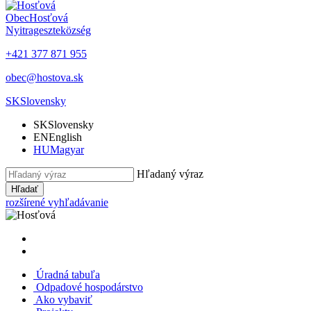
Obec
Hosťová
Nyitrageszte
község
+421 377 871 955
obec@hostova.sk
SK
Slovensky
SK
Slovensky
EN
English
HU
Magyar
Hľadaný výraz
Hľadať
rozšírené vyhľadávanie
Úradná tabuľa
Odpadové hospodárstvo
Ako vybaviť