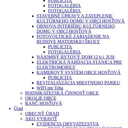
PUBLICITA
FOTOGALÉRIA
FOTOGALÉRIA
STAVEBNÉ ÚPRAVY A ZATEPLENIE
KULTÚRNEHO DOMU V OBCI HOSŤOVÁ
OBNOVA INTERIÉRU KULTÚRNEHO
DOMU V OBCI HOSŤOVÁ
FOTOVOLTICKÉ ZARIADENIE NA
BUDOVE MATERSKEJ ŠKOLY
PUBLICITA
FOTOGALÉRIA
NÁJOMNÝ BYTOVÝ DOM 12 b.j. JUH
ELEKTRICKÁ NABÍJACIA STANICA PRE
ELEKTROMOBILY
KAMEROVÝ SYSTÉM OBCE HOSŤOVÁ
PUBLICITA
REVITALIÁZÁCIA MIESTNEHO PARKU
WIFI pre Teba
PODNIKATEĽSKÁ ČINNOSŤ OBCE
OKOLIE OBCE
RANČ HOSŤOVÁ
Úrad
OBECNÝ ÚRAD
AKO VYBAVIŤ
EVIDENCIA OBYVATEĽSTVA