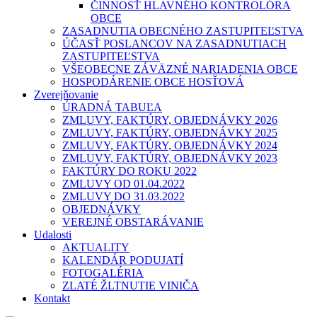
ČINNOSŤ HLAVNÉHO KONTROLÓRA
OBCE
ZASADNUTIA OBECNÉHO ZASTUPITEĽSTVA
ÚČASŤ POSLANCOV NA ZASADNUTIACH
ZASTUPITEĽSTVA
VŠEOBECNE ZÁVÄZNÉ NARIADENIA OBCE
HOSPODÁRENIE OBCE HOSŤOVÁ
Zverejňovanie
ÚRADNÁ TABUĽA
ZMLUVY, FAKTÚRY, OBJEDNÁVKY 2026
ZMLUVY, FAKTÚRY, OBJEDNÁVKY 2025
ZMLUVY, FAKTÚRY, OBJEDNÁVKY 2024
ZMLUVY, FAKTÚRY, OBJEDNÁVKY 2023
FAKTÚRY DO ROKU 2022
ZMLUVY OD 01.04.2022
ZMLUVY DO 31.03.2022
OBJEDNÁVKY
VEREJNÉ OBSTARÁVANIE
Udalosti
AKTUALITY
KALENDÁR PODUJATÍ
FOTOGALÉRIA
ZLATÉ ŽLTNUTIE VINIČA
Kontakt