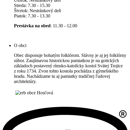
Utorok: Nestránkový deň
Streda: 7.30 - 15.30
Štvrtok: Nestránkový deň
Piatok: 7.30 - 13.30
Prestávka na obed
: 11.30 - 12.00
O obci
Obec disponuje bohatým folklórom. Slávny je aj jej folklórny
súbor. Zaujímavou historickou pamiatkou je na gotických
základoch postavený rímsko-katolícky kostol Svätej Trojice
z roku 1734. Zvon tohto kostola pochádza z gýmešského
hradu. Nachádzame tu aj pamiatky tradičnej ľudovej
architektúry.