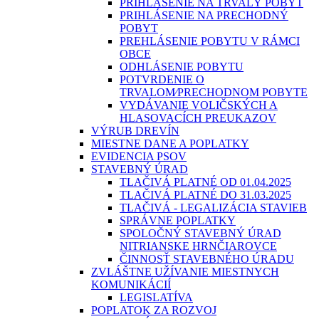
PRIHLÁSENIE NA TRVALÝ POBYT
PRIHLÁSENIE NA PRECHODNÝ
POBYT
PREHLÁSENIE POBYTU V RÁMCI
OBCE
ODHLÁSENIE POBYTU
POTVRDENIE O
TRVALOM⁄PRECHODNOM POBYTE
VYDÁVANIE VOLIČSKÝCH A
HLASOVACÍCH PREUKAZOV
VÝRUB DREVÍN
MIESTNE DANE A POPLATKY
EVIDENCIA PSOV
STAVEBNÝ ÚRAD
TLAČIVÁ PLATNÉ OD 01.04.2025
TLAČIVÁ PLATNÉ DO 31.03.2025
TLAČIVÁ - LEGALIZÁCIA STAVIEB
SPRÁVNE POPLATKY
SPOLOČNÝ STAVEBNÝ ÚRAD
NITRIANSKE HRNČIAROVCE
ČINNOSŤ STAVEBNÉHO ÚRADU
ZVLÁŠTNE UŽÍVANIE MIESTNYCH
KOMUNIKÁCIÍ
LEGISLATÍVA
POPLATOK ZA ROZVOJ