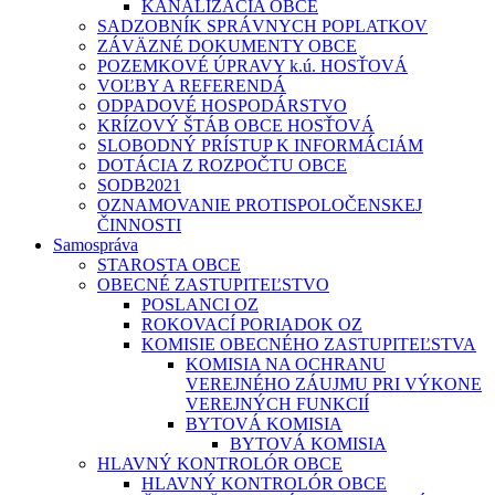
KANALIZÁCIA OBCE
SADZOBNÍK SPRÁVNYCH POPLATKOV
ZÁVÄZNÉ DOKUMENTY OBCE
POZEMKOVÉ ÚPRAVY k.ú. HOSŤOVÁ
VOĽBY A REFERENDÁ
ODPADOVÉ HOSPODÁRSTVO
KRÍZOVÝ ŠTÁB OBCE HOSŤOVÁ
SLOBODNÝ PRÍSTUP K INFORMÁCIÁM
DOTÁCIA Z ROZPOČTU OBCE
SODB2021
OZNAMOVANIE PROTISPOLOČENSKEJ
ČINNOSTI
Samospráva
STAROSTA OBCE
OBECNÉ ZASTUPITEĽSTVO
POSLANCI OZ
ROKOVACÍ PORIADOK OZ
KOMISIE OBECNÉHO ZASTUPITEĽSTVA
KOMISIA NA OCHRANU
VEREJNÉHO ZÁUJMU PRI VÝKONE
VEREJNÝCH FUNKCIÍ
BYTOVÁ KOMISIA
BYTOVÁ KOMISIA
HLAVNÝ KONTROLÓR OBCE
HLAVNÝ KONTROLÓR OBCE