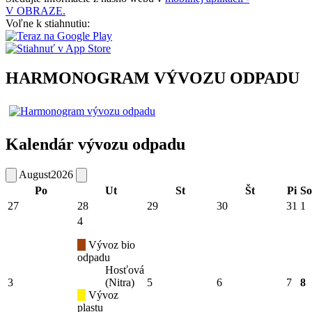
V OBRAZE.
Voľne k stiahnutiu:
HARMONOGRAM VÝVOZU ODPADU
Kalendár vývozu odpadu
August
2026
Po
Ut
St
Št
Pi
So
27
28
29
30
31
1
4
Vývoz bio
odpadu
Hosťová
3
(Nitra)
5
6
7
8
Vývoz
plastu