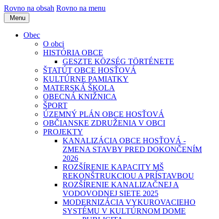
Rovno na obsah
Rovno na menu
Menu
Obec
O obci
HISTÓRIA OBCE
GESZTE KÖZSÉG TÖRTÉNETE
ŠTATÚT OBCE HOSŤOVÁ
KULTÚRNE PAMIATKY
MATERSKÁ ŠKOLA
OBECNÁ KNIŽNICA
ŠPORT
ÚZEMNÝ PLÁN OBCE HOSŤOVÁ
OBČIANSKE ZDRUŽENIA V OBCI
PROJEKTY
KANALIZÁCIA OBCE HOSŤOVÁ -
ZMENA STAVBY PRED DOKONČENÍM
2026
ROZŠÍRENIE KAPACITY MŠ
REKONŠTRUKCIOU A PRÍSTAVBOU
ROZŠÍRENIE KANALIZAČNEJ A
VODOVODNEJ SIETE 2025
MODERNIZÁCIA VYKUROVACIEHO
SYSTÉMU V KULTÚRNOM DOME