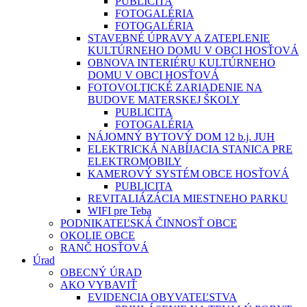
PUBLICITA
FOTOGALÉRIA
FOTOGALÉRIA
STAVEBNÉ ÚPRAVY A ZATEPLENIE
KULTÚRNEHO DOMU V OBCI HOSŤOVÁ
OBNOVA INTERIÉRU KULTÚRNEHO
DOMU V OBCI HOSŤOVÁ
FOTOVOLTICKÉ ZARIADENIE NA
BUDOVE MATERSKEJ ŠKOLY
PUBLICITA
FOTOGALÉRIA
NÁJOMNÝ BYTOVÝ DOM 12 b.j. JUH
ELEKTRICKÁ NABÍJACIA STANICA PRE
ELEKTROMOBILY
KAMEROVÝ SYSTÉM OBCE HOSŤOVÁ
PUBLICITA
REVITALIÁZÁCIA MIESTNEHO PARKU
WIFI pre Teba
PODNIKATEĽSKÁ ČINNOSŤ OBCE
OKOLIE OBCE
RANČ HOSŤOVÁ
Úrad
OBECNÝ ÚRAD
AKO VYBAVIŤ
EVIDENCIA OBYVATEĽSTVA