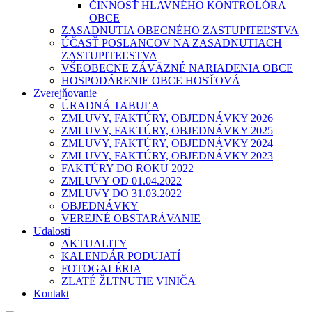
ČINNOSŤ HLAVNÉHO KONTROLÓRA
OBCE
ZASADNUTIA OBECNÉHO ZASTUPITEĽSTVA
ÚČASŤ POSLANCOV NA ZASADNUTIACH
ZASTUPITEĽSTVA
VŠEOBECNE ZÁVÄZNÉ NARIADENIA OBCE
HOSPODÁRENIE OBCE HOSŤOVÁ
Zverejňovanie
ÚRADNÁ TABUĽA
ZMLUVY, FAKTÚRY, OBJEDNÁVKY 2026
ZMLUVY, FAKTÚRY, OBJEDNÁVKY 2025
ZMLUVY, FAKTÚRY, OBJEDNÁVKY 2024
ZMLUVY, FAKTÚRY, OBJEDNÁVKY 2023
FAKTÚRY DO ROKU 2022
ZMLUVY OD 01.04.2022
ZMLUVY DO 31.03.2022
OBJEDNÁVKY
VEREJNÉ OBSTARÁVANIE
Udalosti
AKTUALITY
KALENDÁR PODUJATÍ
FOTOGALÉRIA
ZLATÉ ŽLTNUTIE VINIČA
Kontakt