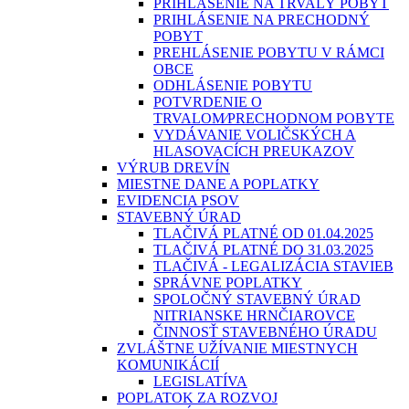
PRIHLÁSENIE NA TRVALÝ POBYT
PRIHLÁSENIE NA PRECHODNÝ
POBYT
PREHLÁSENIE POBYTU V RÁMCI
OBCE
ODHLÁSENIE POBYTU
POTVRDENIE O
TRVALOM⁄PRECHODNOM POBYTE
VYDÁVANIE VOLIČSKÝCH A
HLASOVACÍCH PREUKAZOV
VÝRUB DREVÍN
MIESTNE DANE A POPLATKY
EVIDENCIA PSOV
STAVEBNÝ ÚRAD
TLAČIVÁ PLATNÉ OD 01.04.2025
TLAČIVÁ PLATNÉ DO 31.03.2025
TLAČIVÁ - LEGALIZÁCIA STAVIEB
SPRÁVNE POPLATKY
SPOLOČNÝ STAVEBNÝ ÚRAD
NITRIANSKE HRNČIAROVCE
ČINNOSŤ STAVEBNÉHO ÚRADU
ZVLÁŠTNE UŽÍVANIE MIESTNYCH
KOMUNIKÁCIÍ
LEGISLATÍVA
POPLATOK ZA ROZVOJ