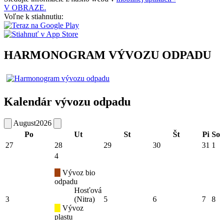
V OBRAZE.
Voľne k stiahnutiu:
HARMONOGRAM VÝVOZU ODPADU
Kalendár vývozu odpadu
August
2026
Po
Ut
St
Št
Pi
So
27
28
29
30
31
1
4
Vývoz bio
odpadu
Hosťová
3
(Nitra)
5
6
7
8
Vývoz
plastu