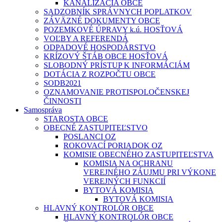
KANALIZÁCIA OBCE
SADZOBNÍK SPRÁVNYCH POPLATKOV
ZÁVÄZNÉ DOKUMENTY OBCE
POZEMKOVÉ ÚPRAVY k.ú. HOSŤOVÁ
VOĽBY A REFERENDÁ
ODPADOVÉ HOSPODÁRSTVO
KRÍZOVÝ ŠTÁB OBCE HOSŤOVÁ
SLOBODNÝ PRÍSTUP K INFORMÁCIÁM
DOTÁCIA Z ROZPOČTU OBCE
SODB2021
OZNAMOVANIE PROTISPOLOČENSKEJ
ČINNOSTI
Samospráva
STAROSTA OBCE
OBECNÉ ZASTUPITEĽSTVO
POSLANCI OZ
ROKOVACÍ PORIADOK OZ
KOMISIE OBECNÉHO ZASTUPITEĽSTVA
KOMISIA NA OCHRANU
VEREJNÉHO ZÁUJMU PRI VÝKONE
VEREJNÝCH FUNKCIÍ
BYTOVÁ KOMISIA
BYTOVÁ KOMISIA
HLAVNÝ KONTROLÓR OBCE
HLAVNÝ KONTROLÓR OBCE