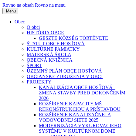
Rovno na obsah
Rovno na menu
Menu
Obec
O obci
HISTÓRIA OBCE
GESZTE KÖZSÉG TÖRTÉNETE
ŠTATÚT OBCE HOSŤOVÁ
KULTÚRNE PAMIATKY
MATERSKÁ ŠKOLA
OBECNÁ KNIŽNICA
ŠPORT
ÚZEMNÝ PLÁN OBCE HOSŤOVÁ
OBČIANSKE ZDRUŽENIA V OBCI
PROJEKTY
KANALIZÁCIA OBCE HOSŤOVÁ -
ZMENA STAVBY PRED DOKONČENÍM
2026
ROZŠÍRENIE KAPACITY MŠ
REKONŠTRUKCIOU A PRÍSTAVBOU
ROZŠÍRENIE KANALIZAČNEJ A
VODOVODNEJ SIETE 2025
MODERNIZÁCIA VYKUROVACIEHO
SYSTÉMU V KULTÚRNOM DOME