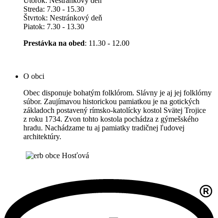
Utorok: Nestránkový deň
Streda: 7.30 - 15.30
Štvrtok: Nestránkový deň
Piatok: 7.30 - 13.30
Prestávka na obed
: 11.30 - 12.00
O obci
Obec disponuje bohatým folklórom. Slávny je aj jej folklórny
súbor. Zaujímavou historickou pamiatkou je na gotických
základoch postavený rímsko-katolícky kostol Svätej Trojice
z roku 1734. Zvon tohto kostola pochádza z gýmešského
hradu. Nachádzame tu aj pamiatky tradičnej ľudovej
architektúry.