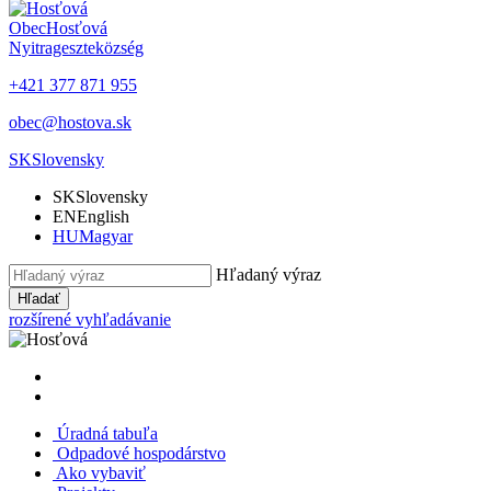
Obec
Hosťová
Nyitrageszte
község
+421 377 871 955
obec@hostova.sk
SK
Slovensky
SK
Slovensky
EN
English
HU
Magyar
Hľadaný výraz
Hľadať
rozšírené vyhľadávanie
Úradná tabuľa
Odpadové hospodárstvo
Ako vybaviť