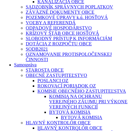
KANALIZÁCIA OBCE
SADZOBNÍK SPRÁVNYCH POPLATKOV
ZÁVÄZNÉ DOKUMENTY OBCE
POZEMKOVÉ ÚPRAVY k.ú. HOSŤOVÁ
VOĽBY A REFERENDÁ
ODPADOVÉ HOSPODÁRSTVO
KRÍZOVÝ ŠTÁB OBCE HOSŤOVÁ
SLOBODNÝ PRÍSTUP K INFORMÁCIÁM
DOTÁCIA Z ROZPOČTU OBCE
SODB2021
OZNAMOVANIE PROTISPOLOČENSKEJ
ČINNOSTI
Samospráva
STAROSTA OBCE
OBECNÉ ZASTUPITEĽSTVO
POSLANCI OZ
ROKOVACÍ PORIADOK OZ
KOMISIE OBECNÉHO ZASTUPITEĽSTVA
KOMISIA NA OCHRANU
VEREJNÉHO ZÁUJMU PRI VÝKONE
VEREJNÝCH FUNKCIÍ
BYTOVÁ KOMISIA
BYTOVÁ KOMISIA
HLAVNÝ KONTROLÓR OBCE
HLAVNÝ KONTROLÓR OBCE