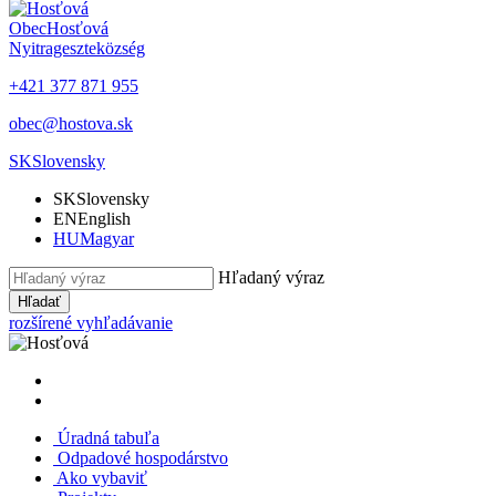
Obec
Hosťová
Nyitrageszte
község
+421 377 871 955
obec@hostova.sk
SK
Slovensky
SK
Slovensky
EN
English
HU
Magyar
Hľadaný výraz
Hľadať
rozšírené vyhľadávanie
Úradná tabuľa
Odpadové hospodárstvo
Ako vybaviť