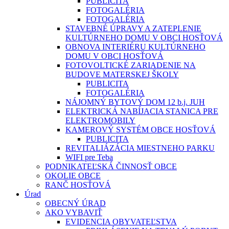
PUBLICITA
FOTOGALÉRIA
FOTOGALÉRIA
STAVEBNÉ ÚPRAVY A ZATEPLENIE
KULTÚRNEHO DOMU V OBCI HOSŤOVÁ
OBNOVA INTERIÉRU KULTÚRNEHO
DOMU V OBCI HOSŤOVÁ
FOTOVOLTICKÉ ZARIADENIE NA
BUDOVE MATERSKEJ ŠKOLY
PUBLICITA
FOTOGALÉRIA
NÁJOMNÝ BYTOVÝ DOM 12 b.j. JUH
ELEKTRICKÁ NABÍJACIA STANICA PRE
ELEKTROMOBILY
KAMEROVÝ SYSTÉM OBCE HOSŤOVÁ
PUBLICITA
REVITALIÁZÁCIA MIESTNEHO PARKU
WIFI pre Teba
PODNIKATEĽSKÁ ČINNOSŤ OBCE
OKOLIE OBCE
RANČ HOSŤOVÁ
Úrad
OBECNÝ ÚRAD
AKO VYBAVIŤ
EVIDENCIA OBYVATEĽSTVA