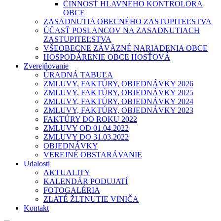
ČINNOSŤ HLAVNÉHO KONTROLÓRA
OBCE
ZASADNUTIA OBECNÉHO ZASTUPITEĽSTVA
ÚČASŤ POSLANCOV NA ZASADNUTIACH
ZASTUPITEĽSTVA
VŠEOBECNE ZÁVÄZNÉ NARIADENIA OBCE
HOSPODÁRENIE OBCE HOSŤOVÁ
Zverejňovanie
ÚRADNÁ TABUĽA
ZMLUVY, FAKTÚRY, OBJEDNÁVKY 2026
ZMLUVY, FAKTÚRY, OBJEDNÁVKY 2025
ZMLUVY, FAKTÚRY, OBJEDNÁVKY 2024
ZMLUVY, FAKTÚRY, OBJEDNÁVKY 2023
FAKTÚRY DO ROKU 2022
ZMLUVY OD 01.04.2022
ZMLUVY DO 31.03.2022
OBJEDNÁVKY
VEREJNÉ OBSTARÁVANIE
Udalosti
AKTUALITY
KALENDÁR PODUJATÍ
FOTOGALÉRIA
ZLATÉ ŽLTNUTIE VINIČA
Kontakt