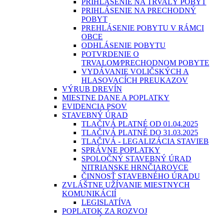
PRIHLÁSENIE NA TRVALÝ POBYT
PRIHLÁSENIE NA PRECHODNÝ
POBYT
PREHLÁSENIE POBYTU V RÁMCI
OBCE
ODHLÁSENIE POBYTU
POTVRDENIE O
TRVALOM⁄PRECHODNOM POBYTE
VYDÁVANIE VOLIČSKÝCH A
HLASOVACÍCH PREUKAZOV
VÝRUB DREVÍN
MIESTNE DANE A POPLATKY
EVIDENCIA PSOV
STAVEBNÝ ÚRAD
TLAČIVÁ PLATNÉ OD 01.04.2025
TLAČIVÁ PLATNÉ DO 31.03.2025
TLAČIVÁ - LEGALIZÁCIA STAVIEB
SPRÁVNE POPLATKY
SPOLOČNÝ STAVEBNÝ ÚRAD
NITRIANSKE HRNČIAROVCE
ČINNOSŤ STAVEBNÉHO ÚRADU
ZVLÁŠTNE UŽÍVANIE MIESTNYCH
KOMUNIKÁCIÍ
LEGISLATÍVA
POPLATOK ZA ROZVOJ