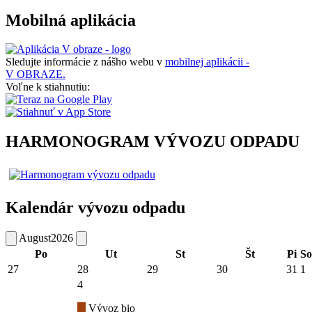
Mobilná aplikácia
Sledujte informácie z nášho webu v
mobilnej aplikácii -
V OBRAZE.
Voľne k stiahnutiu:
HARMONOGRAM VÝVOZU ODPADU
Kalendár vývozu odpadu
August
2026
Po
Ut
St
Št
Pi
So
27
28
29
30
31
1
4
Vývoz bio