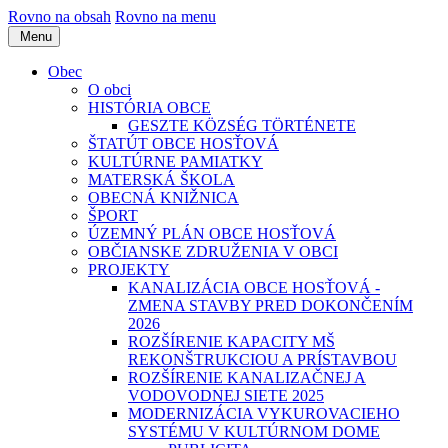
Rovno na obsah
Rovno na menu
Menu
Obec
O obci
HISTÓRIA OBCE
GESZTE KÖZSÉG TÖRTÉNETE
ŠTATÚT OBCE HOSŤOVÁ
KULTÚRNE PAMIATKY
MATERSKÁ ŠKOLA
OBECNÁ KNIŽNICA
ŠPORT
ÚZEMNÝ PLÁN OBCE HOSŤOVÁ
OBČIANSKE ZDRUŽENIA V OBCI
PROJEKTY
KANALIZÁCIA OBCE HOSŤOVÁ -
ZMENA STAVBY PRED DOKONČENÍM
2026
ROZŠÍRENIE KAPACITY MŠ
REKONŠTRUKCIOU A PRÍSTAVBOU
ROZŠÍRENIE KANALIZAČNEJ A
VODOVODNEJ SIETE 2025
MODERNIZÁCIA VYKUROVACIEHO
SYSTÉMU V KULTÚRNOM DOME