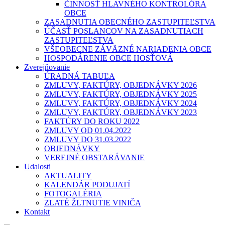
ČINNOSŤ HLAVNÉHO KONTROLÓRA
OBCE
ZASADNUTIA OBECNÉHO ZASTUPITEĽSTVA
ÚČASŤ POSLANCOV NA ZASADNUTIACH
ZASTUPITEĽSTVA
VŠEOBECNE ZÁVÄZNÉ NARIADENIA OBCE
HOSPODÁRENIE OBCE HOSŤOVÁ
Zverejňovanie
ÚRADNÁ TABUĽA
ZMLUVY, FAKTÚRY, OBJEDNÁVKY 2026
ZMLUVY, FAKTÚRY, OBJEDNÁVKY 2025
ZMLUVY, FAKTÚRY, OBJEDNÁVKY 2024
ZMLUVY, FAKTÚRY, OBJEDNÁVKY 2023
FAKTÚRY DO ROKU 2022
ZMLUVY OD 01.04.2022
ZMLUVY DO 31.03.2022
OBJEDNÁVKY
VEREJNÉ OBSTARÁVANIE
Udalosti
AKTUALITY
KALENDÁR PODUJATÍ
FOTOGALÉRIA
ZLATÉ ŽLTNUTIE VINIČA
Kontakt