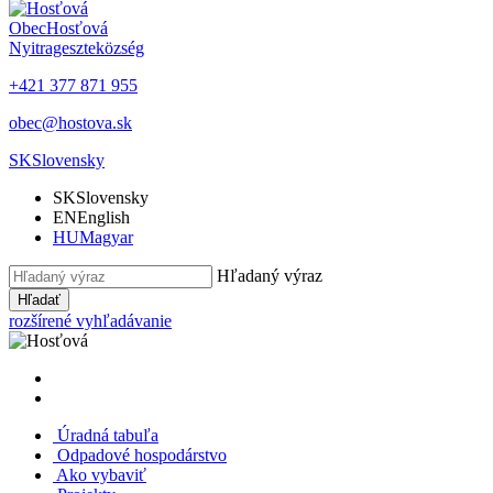
Obec
Hosťová
Nyitrageszte
község
+421 377 871 955
obec@hostova.sk
SK
Slovensky
SK
Slovensky
EN
English
HU
Magyar
Hľadaný výraz
Hľadať
rozšírené vyhľadávanie
Úradná tabuľa
Odpadové hospodárstvo
Ako vybaviť