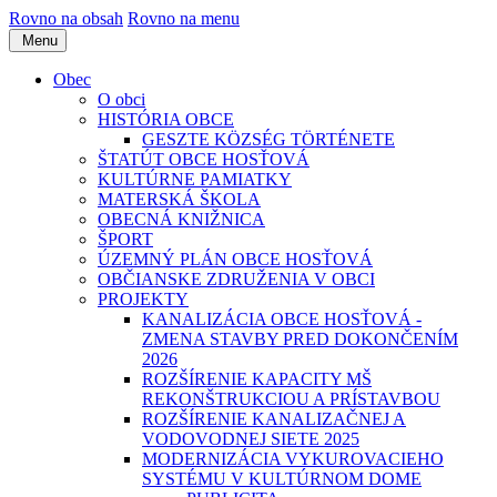
Rovno na obsah
Rovno na menu
Menu
Obec
O obci
HISTÓRIA OBCE
GESZTE KÖZSÉG TÖRTÉNETE
ŠTATÚT OBCE HOSŤOVÁ
KULTÚRNE PAMIATKY
MATERSKÁ ŠKOLA
OBECNÁ KNIŽNICA
ŠPORT
ÚZEMNÝ PLÁN OBCE HOSŤOVÁ
OBČIANSKE ZDRUŽENIA V OBCI
PROJEKTY
KANALIZÁCIA OBCE HOSŤOVÁ -
ZMENA STAVBY PRED DOKONČENÍM
2026
ROZŠÍRENIE KAPACITY MŠ
REKONŠTRUKCIOU A PRÍSTAVBOU
ROZŠÍRENIE KANALIZAČNEJ A
VODOVODNEJ SIETE 2025
MODERNIZÁCIA VYKUROVACIEHO
SYSTÉMU V KULTÚRNOM DOME