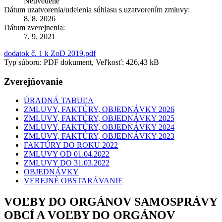
Neuvedené
Dátum uzatvorenia/udelenia súhlasu s uzatvorením zmluvy:
8. 8. 2026
Dátum zverejnenia:
7. 9. 2021
dodatok č. 1 k ZoD 2019.pdf
Typ súboru: PDF dokument, Veľkosť: 426,43 kB
Zverejňovanie
ÚRADNÁ TABUĽA
ZMLUVY, FAKTÚRY, OBJEDNÁVKY 2026
ZMLUVY, FAKTÚRY, OBJEDNÁVKY 2025
ZMLUVY, FAKTÚRY, OBJEDNÁVKY 2024
ZMLUVY, FAKTÚRY, OBJEDNÁVKY 2023
FAKTÚRY DO ROKU 2022
ZMLUVY OD 01.04.2022
ZMLUVY DO 31.03.2022
OBJEDNÁVKY
VEREJNÉ OBSTARÁVANIE
VOĽBY DO ORGÁNOV SAMOSPRÁVY
OBCÍ A VOĽBY DO ORGÁNOV