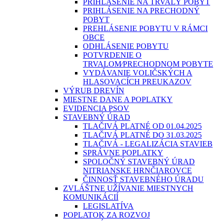
PRIHLÁSENIE NA TRVALÝ POBYT
PRIHLÁSENIE NA PRECHODNÝ
POBYT
PREHLÁSENIE POBYTU V RÁMCI
OBCE
ODHLÁSENIE POBYTU
POTVRDENIE O
TRVALOM⁄PRECHODNOM POBYTE
VYDÁVANIE VOLIČSKÝCH A
HLASOVACÍCH PREUKAZOV
VÝRUB DREVÍN
MIESTNE DANE A POPLATKY
EVIDENCIA PSOV
STAVEBNÝ ÚRAD
TLAČIVÁ PLATNÉ OD 01.04.2025
TLAČIVÁ PLATNÉ DO 31.03.2025
TLAČIVÁ - LEGALIZÁCIA STAVIEB
SPRÁVNE POPLATKY
SPOLOČNÝ STAVEBNÝ ÚRAD
NITRIANSKE HRNČIAROVCE
ČINNOSŤ STAVEBNÉHO ÚRADU
ZVLÁŠTNE UŽÍVANIE MIESTNYCH
KOMUNIKÁCIÍ
LEGISLATÍVA
POPLATOK ZA ROZVOJ