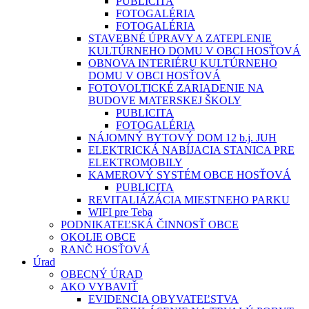
PUBLICITA
FOTOGALÉRIA
FOTOGALÉRIA
STAVEBNÉ ÚPRAVY A ZATEPLENIE
KULTÚRNEHO DOMU V OBCI HOSŤOVÁ
OBNOVA INTERIÉRU KULTÚRNEHO
DOMU V OBCI HOSŤOVÁ
FOTOVOLTICKÉ ZARIADENIE NA
BUDOVE MATERSKEJ ŠKOLY
PUBLICITA
FOTOGALÉRIA
NÁJOMNÝ BYTOVÝ DOM 12 b.j. JUH
ELEKTRICKÁ NABÍJACIA STANICA PRE
ELEKTROMOBILY
KAMEROVÝ SYSTÉM OBCE HOSŤOVÁ
PUBLICITA
REVITALIÁZÁCIA MIESTNEHO PARKU
WIFI pre Teba
PODNIKATEĽSKÁ ČINNOSŤ OBCE
OKOLIE OBCE
RANČ HOSŤOVÁ
Úrad
OBECNÝ ÚRAD
AKO VYBAVIŤ
EVIDENCIA OBYVATEĽSTVA