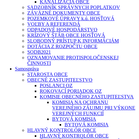
KANALIZÁCIA OBCE
SADZOBNÍK SPRÁVNYCH POPLATKOV
ZÁVÄZNÉ DOKUMENTY OBCE
POZEMKOVÉ ÚPRAVY k.ú. HOSŤOVÁ
VOĽBY A REFERENDÁ
ODPADOVÉ HOSPODÁRSTVO
KRÍZOVÝ ŠTÁB OBCE HOSŤOVÁ
SLOBODNÝ PRÍSTUP K INFORMÁCIÁM
DOTÁCIA Z ROZPOČTU OBCE
SODB2021
OZNAMOVANIE PROTISPOLOČENSKEJ
ČINNOSTI
Samospráva
STAROSTA OBCE
OBECNÉ ZASTUPITEĽSTVO
POSLANCI OZ
ROKOVACÍ PORIADOK OZ
KOMISIE OBECNÉHO ZASTUPITEĽSTVA
KOMISIA NA OCHRANU
VEREJNÉHO ZÁUJMU PRI VÝKONE
VEREJNÝCH FUNKCIÍ
BYTOVÁ KOMISIA
BYTOVÁ KOMISIA
HLAVNÝ KONTROLÓR OBCE
HLAVNÝ KONTROLÓR OBCE