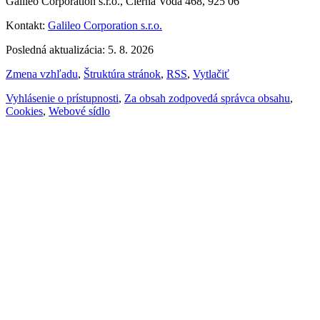
Galileo Corporation s.r.o., Čierna Voda 468, 925 06
Kontakt:
Galileo Corporation s.r.o.
Posledná aktualizácia: 5. 8. 2026
Zmena vzhľadu
,
Štruktúra stránok
,
RSS
,
Vytlačiť
Vyhlásenie o prístupnosti
,
Za obsah zodpovedá správca obsahu
,
Cookies
,
Webové sídlo