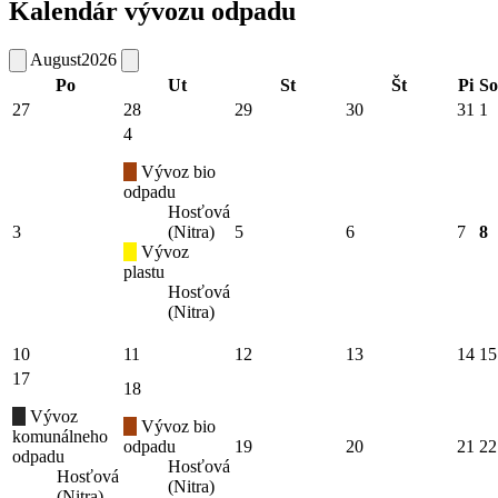
Kalendár vývozu odpadu
August
2026
Po
Ut
St
Št
Pi
So
27
28
29
30
31
1
4
Vývoz bio
odpadu
Hosťová
3
(Nitra)
5
6
7
8
Vývoz
plastu
Hosťová
(Nitra)
10
11
12
13
14
15
17
18
Vývoz
Vývoz bio
komunálneho
odpadu
19
20
21
22
odpadu
Hosťová
Hosťová
(Nitra)
(Nitra)