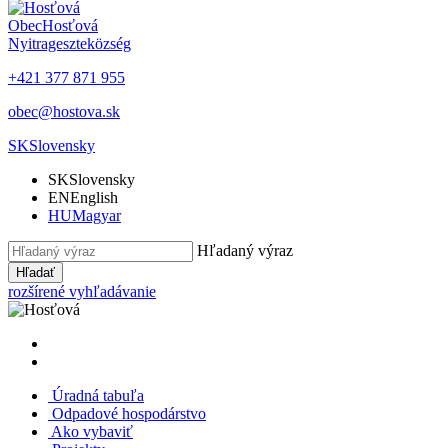
Obec
Hosťová
Nyitrageszte
község
+421 377 871 955
obec@hostova.sk
SK
Slovensky
SK
Slovensky
EN
English
HU
Magyar
Hľadaný výraz
Hľadať
rozšírené vyhľadávanie
Úradná tabuľa
Odpadové hospodárstvo
Ako vybaviť