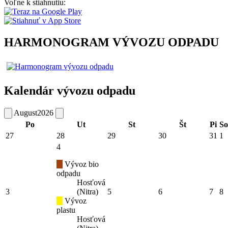
Voľne k stiahnutiu:
HARMONOGRAM VÝVOZU ODPADU
Kalendár vývozu odpadu
August
2026
Po
Ut
St
Št
Pi
So
27
28
29
30
31
1
4
Vývoz bio
odpadu
Hosťová
3
(Nitra)
5
6
7
8
Vývoz
plastu
Hosťová