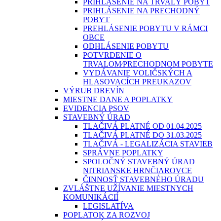
PRIHLÁSENIE NA TRVALÝ POBYT
PRIHLÁSENIE NA PRECHODNÝ
POBYT
PREHLÁSENIE POBYTU V RÁMCI
OBCE
ODHLÁSENIE POBYTU
POTVRDENIE O
TRVALOM⁄PRECHODNOM POBYTE
VYDÁVANIE VOLIČSKÝCH A
HLASOVACÍCH PREUKAZOV
VÝRUB DREVÍN
MIESTNE DANE A POPLATKY
EVIDENCIA PSOV
STAVEBNÝ ÚRAD
TLAČIVÁ PLATNÉ OD 01.04.2025
TLAČIVÁ PLATNÉ DO 31.03.2025
TLAČIVÁ - LEGALIZÁCIA STAVIEB
SPRÁVNE POPLATKY
SPOLOČNÝ STAVEBNÝ ÚRAD
NITRIANSKE HRNČIAROVCE
ČINNOSŤ STAVEBNÉHO ÚRADU
ZVLÁŠTNE UŽÍVANIE MIESTNYCH
KOMUNIKÁCIÍ
LEGISLATÍVA
POPLATOK ZA ROZVOJ