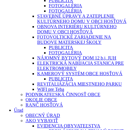
PUBLICITA
FOTOGALÉRIA
FOTOGALÉRIA
STAVEBNÉ ÚPRAVY A ZATEPLENIE
KULTÚRNEHO DOMU V OBCI HOSŤOVÁ
OBNOVA INTERIÉRU KULTÚRNEHO
DOMU V OBCI HOSŤOVÁ
FOTOVOLTICKÉ ZARIADENIE NA
BUDOVE MATERSKEJ ŠKOLY
PUBLICITA
FOTOGALÉRIA
NÁJOMNÝ BYTOVÝ DOM 12 b.j. JUH
ELEKTRICKÁ NABÍJACIA STANICA PRE
ELEKTROMOBILY
KAMEROVÝ SYSTÉM OBCE HOSŤOVÁ
PUBLICITA
REVITALIÁZÁCIA MIESTNEHO PARKU
WIFI pre Teba
PODNIKATEĽSKÁ ČINNOSŤ OBCE
OKOLIE OBCE
RANČ HOSŤOVÁ
Úrad
OBECNÝ ÚRAD
AKO VYBAVIŤ
EVIDENCIA OBYVATEĽSTVA