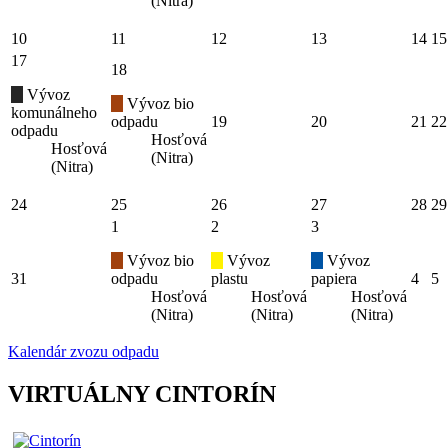
(Nitra)
10
11
12
13
14
15
17
18
Vývoz
Vývoz bio
komunálneho
odpadu
19
20
21
22
odpadu
Hosťová
Hosťová
(Nitra)
(Nitra)
24
25
26
27
28
29
1
2
3
Vývoz bio
Vývoz
Vývoz
31
odpadu
plastu
papiera
4
5
Hosťová
Hosťová
Hosťová
(Nitra)
(Nitra)
(Nitra)
Kalendár zvozu odpadu
VIRTUÁLNY CINTORÍN