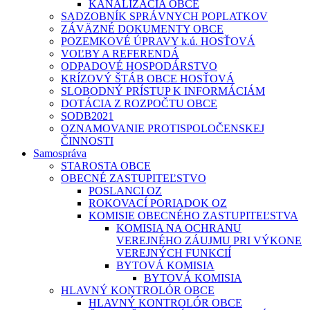
KANALIZÁCIA OBCE
SADZOBNÍK SPRÁVNYCH POPLATKOV
ZÁVÄZNÉ DOKUMENTY OBCE
POZEMKOVÉ ÚPRAVY k.ú. HOSŤOVÁ
VOĽBY A REFERENDÁ
ODPADOVÉ HOSPODÁRSTVO
KRÍZOVÝ ŠTÁB OBCE HOSŤOVÁ
SLOBODNÝ PRÍSTUP K INFORMÁCIÁM
DOTÁCIA Z ROZPOČTU OBCE
SODB2021
OZNAMOVANIE PROTISPOLOČENSKEJ
ČINNOSTI
Samospráva
STAROSTA OBCE
OBECNÉ ZASTUPITEĽSTVO
POSLANCI OZ
ROKOVACÍ PORIADOK OZ
KOMISIE OBECNÉHO ZASTUPITEĽSTVA
KOMISIA NA OCHRANU
VEREJNÉHO ZÁUJMU PRI VÝKONE
VEREJNÝCH FUNKCIÍ
BYTOVÁ KOMISIA
BYTOVÁ KOMISIA
HLAVNÝ KONTROLÓR OBCE
HLAVNÝ KONTROLÓR OBCE