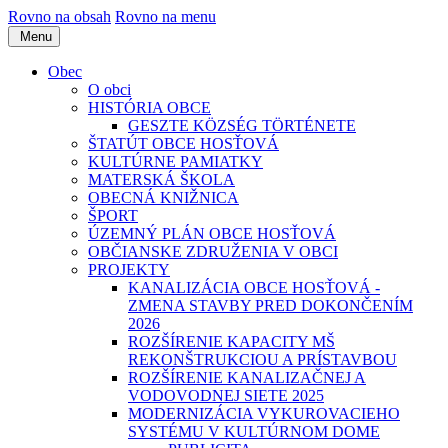
Rovno na obsah
Rovno na menu
Menu
Obec
O obci
HISTÓRIA OBCE
GESZTE KÖZSÉG TÖRTÉNETE
ŠTATÚT OBCE HOSŤOVÁ
KULTÚRNE PAMIATKY
MATERSKÁ ŠKOLA
OBECNÁ KNIŽNICA
ŠPORT
ÚZEMNÝ PLÁN OBCE HOSŤOVÁ
OBČIANSKE ZDRUŽENIA V OBCI
PROJEKTY
KANALIZÁCIA OBCE HOSŤOVÁ -
ZMENA STAVBY PRED DOKONČENÍM
2026
ROZŠÍRENIE KAPACITY MŠ
REKONŠTRUKCIOU A PRÍSTAVBOU
ROZŠÍRENIE KANALIZAČNEJ A
VODOVODNEJ SIETE 2025
MODERNIZÁCIA VYKUROVACIEHO
SYSTÉMU V KULTÚRNOM DOME