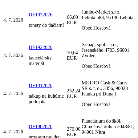
Jumbo-Market s.r.o.,
DF1932026
66,00
Lehota 588, 95136 Lehota
4. 7. 2026
EUR
tonery do tlačiarní
Obec Hosťová
Xepap, spol. s r.o.,
DF1922026
Jesenského 4703, 96001
50,64
4. 7. 2026
Zvolen
kancelársky
EUR
materiál
Obec Hosťová
METRO Cash & Carry
DF1912026
SR s. r. o., 3356, 90028
252,24
4. 7. 2026
Ivanka pri Dunaji
nákup na kultúrne
EUR
podujatia
Obec Hosťová
Planetárium do škôl,
DF1902026
Chmeľová dolina 2048/81,
270,00
4. 7. 2026
94901 Nitra
EUR
program pre deti