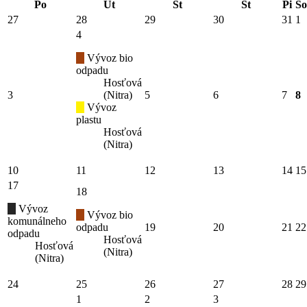
Po
Ut
St
Št
Pi
So
27
28
29
30
31
1
4
Vývoz bio
odpadu
Hosťová
3
(Nitra)
5
6
7
8
Vývoz
plastu
Hosťová
(Nitra)
10
11
12
13
14
15
17
18
Vývoz
Vývoz bio
komunálneho
odpadu
19
20
21
22
odpadu
Hosťová
Hosťová
(Nitra)
(Nitra)
24
25
26
27
28
29
1
2
3