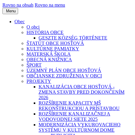
Rovno na obsah
Rovno na menu
Menu
Obec
O obci
HISTÓRIA OBCE
GESZTE KÖZSÉG TÖRTÉNETE
ŠTATÚT OBCE HOSŤOVÁ
KULTÚRNE PAMIATKY
MATERSKÁ ŠKOLA
OBECNÁ KNIŽNICA
ŠPORT
ÚZEMNÝ PLÁN OBCE HOSŤOVÁ
OBČIANSKE ZDRUŽENIA V OBCI
PROJEKTY
KANALIZÁCIA OBCE HOSŤOVÁ -
ZMENA STAVBY PRED DOKONČENÍM
2026
ROZŠÍRENIE KAPACITY MŠ
REKONŠTRUKCIOU A PRÍSTAVBOU
ROZŠÍRENIE KANALIZAČNEJ A
VODOVODNEJ SIETE 2025
MODERNIZÁCIA VYKUROVACIEHO
SYSTÉMU V KULTÚRNOM DOME