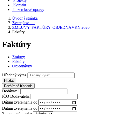
Projekty
Kontakt
Pozemkové úpravy
Úvodná stránka
Zverejňovanie
ZMLUVY, FAKTÚRY, OBJEDNÁVKY 2026
Faktúry
Faktúry
Zmluvy
Faktúry
Objednávky
Hľadaný výraz
Hľadať
Rozšírené hľadanie
Dodávateľ
IČO Dodávatelia
Dátum zverejnenia od
Dátum zverejnenia do
Zverejnený v roku