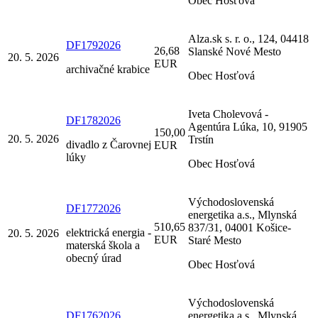
Obec Hosťová
Alza.sk s. r. o., 124, 04418
DF1792026
26,68
Slanské Nové Mesto
20. 5. 2026
EUR
archivačné krabice
Obec Hosťová
Iveta Cholevová -
DF1782026
Agentúra Lúka, 10, 91905
150,00
20. 5. 2026
Trstín
divadlo z Čarovnej
EUR
lúky
Obec Hosťová
Východoslovenská
DF1772026
energetika a.s., Mlynská
510,65
837/31, 04001 Košice-
elektrická energia -
20. 5. 2026
EUR
Staré Mesto
materská škola a
obecný úrad
Obec Hosťová
Východoslovenská
DF1762026
energetika a.s., Mlynská