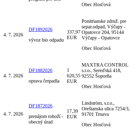
Obec Hosťová
Ponitrianske združ. pre
separ.odpad, Výčapy -
DF1892026
337,97
Opatovce 204, 95144
4. 7. 2026
EUR
Výčapy - Opatovce
vývoz bio odpadu
Obec Hosťová
MAXTRA CONTROL
1
DF1882026
s.r.o., Sereďská 418,
4. 7. 2026
620,55
92552 Šoporňa
oprava čerpadla
EUR
Obec Hosťová
Lindström, s.r.o.,
DF1872026
Orešianska ulica 7254/3,
17,39
4. 7. 2026
91701 Trnava
prenájom rohoží -
EUR
obecný úrad
Obec Hosťová