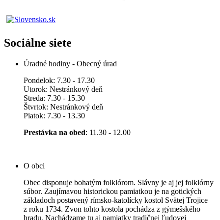
Sociálne siete
Úradné hodiny - Obecný úrad
Pondelok: 7.30 - 17.30
Utorok: Nestránkový deň
Streda: 7.30 - 15.30
Štvrtok: Nestránkový deň
Piatok: 7.30 - 13.30
Prestávka na obed
: 11.30 - 12.00
O obci
Obec disponuje bohatým folklórom. Slávny je aj jej folklórny
súbor. Zaujímavou historickou pamiatkou je na gotických
základoch postavený rímsko-katolícky kostol Svätej Trojice
z roku 1734. Zvon tohto kostola pochádza z gýmešského
hradu. Nachádzame tu aj pamiatky tradičnej ľudovej