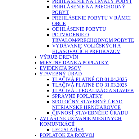
PRIHLÁSENIE NA TRVALÝ POBYT
PRIHLÁSENIE NA PRECHODNÝ
POBYT
PREHLÁSENIE POBYTU V RÁMCI
OBCE
ODHLÁSENIE POBYTU
POTVRDENIE O
TRVALOM⁄PRECHODNOM POBYTE
VYDÁVANIE VOLIČSKÝCH A
HLASOVACÍCH PREUKAZOV
VÝRUB DREVÍN
MIESTNE DANE A POPLATKY
EVIDENCIA PSOV
STAVEBNÝ ÚRAD
TLAČIVÁ PLATNÉ OD 01.04.2025
TLAČIVÁ PLATNÉ DO 31.03.2025
TLAČIVÁ - LEGALIZÁCIA STAVIEB
SPRÁVNE POPLATKY
SPOLOČNÝ STAVEBNÝ ÚRAD
NITRIANSKE HRNČIAROVCE
ČINNOSŤ STAVEBNÉHO ÚRADU
ZVLÁŠTNE UŽÍVANIE MIESTNYCH
KOMUNIKÁCIÍ
LEGISLATÍVA
POPLATOK ZA ROZVOJ