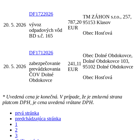
DF1722026
TM ZÁHON s.r.o., 257,
787,20
95153 Klasov
vývoz
20. 5. 2026
EUR
odpadových vôd
Obec Hosťová
BD s.č. 165
DF1712026
Obec Dolné Obdokovce,
Dolné Obdokovce 103,
zabezpečovanie
241,11
20. 5. 2026
95102 Dolné Obdokovce
prevádzkovania
EUR
ČOV Dolné
Obec Hosťová
Obdokovce
* Uvedená cena je konečná. V prípade, že je zmluvná strana
platcom DPH, je cena uvedená vrátane DPH.
prvá stránka
predchádzajúca stránka
1
2
3