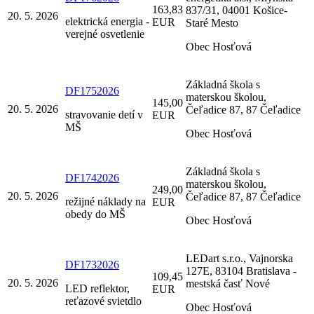
163,83
837/31, 04001 Košice-
20. 5. 2026
elektrická energia -
EUR
Staré Mesto
verejné osvetlenie
Obec Hosťová
Základná škola s
DF1752026
materskou školou,
145,00
20. 5. 2026
Čeľadice 87, 87 Čeľadice
stravovanie detí v
EUR
MŠ
Obec Hosťová
Základná škola s
DF1742026
materskou školou,
249,00
20. 5. 2026
Čeľadice 87, 87 Čeľadice
režijné náklady na
EUR
obedy do MŠ
Obec Hosťová
LEDart s.r.o., Vajnorska
DF1732026
127E, 83104 Bratislava -
109,45
20. 5. 2026
mestská časť Nové
LED reflektor,
EUR
reťazové svietdlo
Obec Hosťová