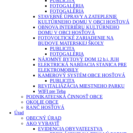
PUBLICITA
FOTOGALÉRIA
FOTOGALÉRIA
STAVEBNÉ ÚPRAVY A ZATEPLENIE
KULTÚRNEHO DOMU V OBCI HOSŤOVÁ
OBNOVA INTERIÉRU KULTÚRNEHO
DOMU V OBCI HOSŤOVÁ
FOTOVOLTICKÉ ZARIADENIE NA
BUDOVE MATERSKEJ ŠKOLY
PUBLICITA
FOTOGALÉRIA
NÁJOMNÝ BYTOVÝ DOM 12 b.j. JUH
ELEKTRICKÁ NABÍJACIA STANICA PRE
ELEKTROMOBILY
KAMEROVÝ SYSTÉM OBCE HOSŤOVÁ
PUBLICITA
REVITALIÁZÁCIA MIESTNEHO PARKU
WIFI pre Teba
PODNIKATEĽSKÁ ČINNOSŤ OBCE
OKOLIE OBCE
RANČ HOSŤOVÁ
Úrad
OBECNÝ ÚRAD
AKO VYBAVIŤ
EVIDENCIA OBYVATEĽSTVA