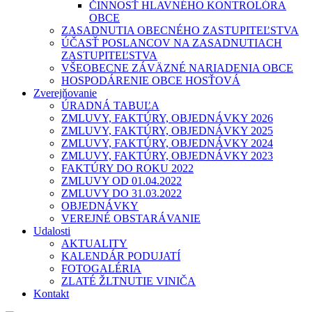
ČINNOSŤ HLAVNÉHO KONTROLÓRA
OBCE
ZASADNUTIA OBECNÉHO ZASTUPITEĽSTVA
ÚČASŤ POSLANCOV NA ZASADNUTIACH
ZASTUPITEĽSTVA
VŠEOBECNE ZÁVÄZNÉ NARIADENIA OBCE
HOSPODÁRENIE OBCE HOSŤOVÁ
Zverejňovanie
ÚRADNÁ TABUĽA
ZMLUVY, FAKTÚRY, OBJEDNÁVKY 2026
ZMLUVY, FAKTÚRY, OBJEDNÁVKY 2025
ZMLUVY, FAKTÚRY, OBJEDNÁVKY 2024
ZMLUVY, FAKTÚRY, OBJEDNÁVKY 2023
FAKTÚRY DO ROKU 2022
ZMLUVY OD 01.04.2022
ZMLUVY DO 31.03.2022
OBJEDNÁVKY
VEREJNÉ OBSTARÁVANIE
Udalosti
AKTUALITY
KALENDÁR PODUJATÍ
FOTOGALÉRIA
ZLATÉ ŽLTNUTIE VINIČA
Kontakt