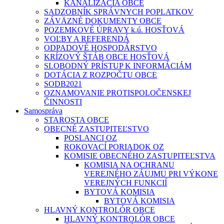
KANALIZÁCIA OBCE
SADZOBNÍK SPRÁVNYCH POPLATKOV
ZÁVÄZNÉ DOKUMENTY OBCE
POZEMKOVÉ ÚPRAVY k.ú. HOSŤOVÁ
VOĽBY A REFERENDÁ
ODPADOVÉ HOSPODÁRSTVO
KRÍZOVÝ ŠTÁB OBCE HOSŤOVÁ
SLOBODNÝ PRÍSTUP K INFORMÁCIÁM
DOTÁCIA Z ROZPOČTU OBCE
SODB2021
OZNAMOVANIE PROTISPOLOČENSKEJ
ČINNOSTI
Samospráva
STAROSTA OBCE
OBECNÉ ZASTUPITEĽSTVO
POSLANCI OZ
ROKOVACÍ PORIADOK OZ
KOMISIE OBECNÉHO ZASTUPITEĽSTVA
KOMISIA NA OCHRANU
VEREJNÉHO ZÁUJMU PRI VÝKONE
VEREJNÝCH FUNKCIÍ
BYTOVÁ KOMISIA
BYTOVÁ KOMISIA
HLAVNÝ KONTROLÓR OBCE
HLAVNÝ KONTROLÓR OBCE