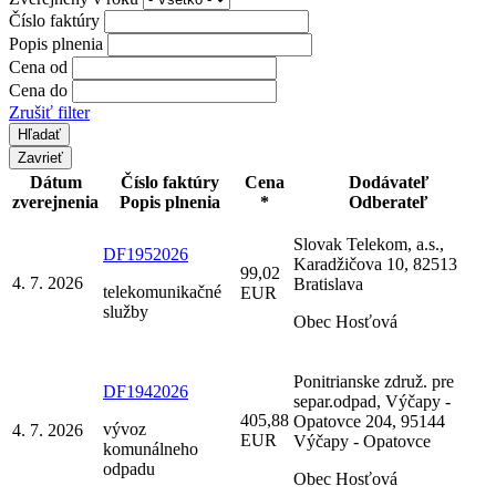
Číslo faktúry
Popis plnenia
Cena od
Cena do
Zrušiť filter
Zavrieť
Dátum
Číslo faktúry
Cena
Dodávateľ
zverejnenia
Popis plnenia
*
Odberateľ
Slovak Telekom, a.s.,
DF1952026
Karadžičova 10, 82513
99,02
4. 7. 2026
Bratislava
telekomunikačné
EUR
služby
Obec Hosťová
Ponitrianske združ. pre
DF1942026
separ.odpad, Výčapy -
405,88
Opatovce 204, 95144
vývoz
4. 7. 2026
EUR
Výčapy - Opatovce
komunálneho
odpadu
Obec Hosťová