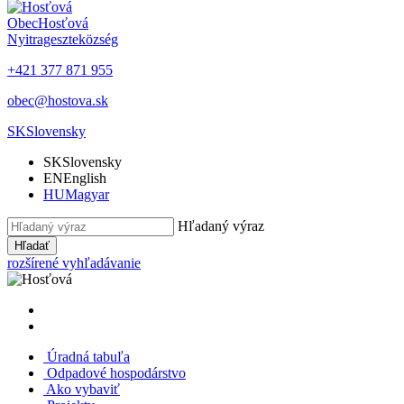
Obec
Hosťová
Nyitrageszte
község
+421 377 871 955
obec@hostova.sk
SK
Slovensky
SK
Slovensky
EN
English
HU
Magyar
Hľadaný výraz
Hľadať
rozšírené vyhľadávanie
Úradná tabuľa
Odpadové hospodárstvo
Ako vybaviť