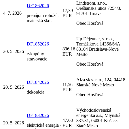
Lindström, s.r.o.,
DF1862026
Orešianska ulica 7254/3,
17,39
4. 7. 2026
91701 Trnava
prenájom rohoží -
EUR
materská škola
Obec Hosťová
Up Déjeuner, s. r. o.,
DF1852026
Tomášikova 14366/64A,
896,16
83104 Bratislava-Nové
20. 5. 2026
e-kupóny
EUR
Mesto
stravovacie
Obec Hosťová
Alza.sk s. r. o., 124, 04418
DF1842026
11,56
Slanské Nové Mesto
20. 5. 2026
EUR
dekorácia
Obec Hosťová
Východoslovenská
DF1832026
energetika a.s., Mlynská
47,63
837/31, 04001 Košice-
20. 5. 2026
elektrická energia -
EUR
Staré Mesto