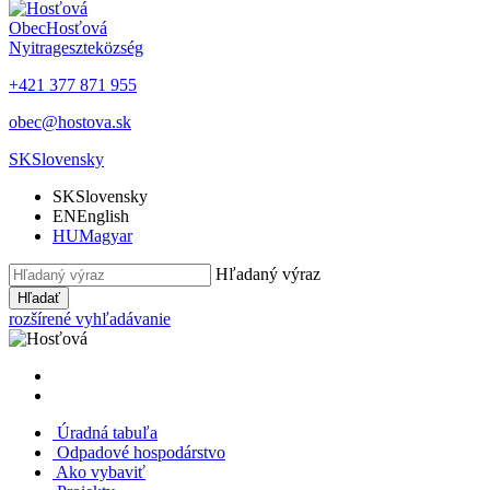
Obec
Hosťová
Nyitrageszte
község
+421 377 871 955
obec@hostova.sk
SK
Slovensky
SK
Slovensky
EN
English
HU
Magyar
Hľadaný výraz
Hľadať
rozšírené vyhľadávanie
Úradná tabuľa
Odpadové hospodárstvo
Ako vybaviť