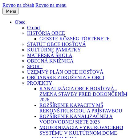
Rovno na obsah
Rovno na menu
Menu
Obec
O obci
HISTÓRIA OBCE
GESZTE KÖZSÉG TÖRTÉNETE
ŠTATÚT OBCE HOSŤOVÁ
KULTÚRNE PAMIATKY
MATERSKÁ ŠKOLA
OBECNÁ KNIŽNICA
ŠPORT
ÚZEMNÝ PLÁN OBCE HOSŤOVÁ
OBČIANSKE ZDRUŽENIA V OBCI
PROJEKTY
KANALIZÁCIA OBCE HOSŤOVÁ -
ZMENA STAVBY PRED DOKONČENÍM
2026
ROZŠÍRENIE KAPACITY MŠ
REKONŠTRUKCIOU A PRÍSTAVBOU
ROZŠÍRENIE KANALIZAČNEJ A
VODOVODNEJ SIETE 2025
MODERNIZÁCIA VYKUROVACIEHO
SYSTÉMU V KULTÚRNOM DOME