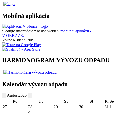
Mobilná aplikácia
Sledujte informácie z nášho webu v
mobilnej aplikácii -
V OBRAZE.
Voľne k stiahnutiu:
HARMONOGRAM VÝVOZU ODPADU
Kalendár vývozu odpadu
August
2026
Po
Ut
St
Št
Pi
So
27
28
29
30
31
1
4