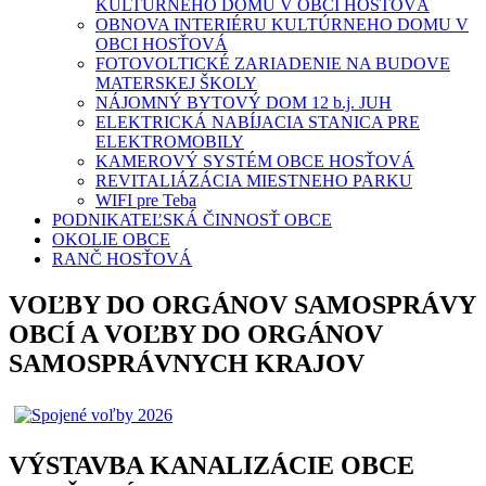
KULTÚRNEHO DOMU V OBCI HOSŤOVÁ
OBNOVA INTERIÉRU KULTÚRNEHO DOMU V
OBCI HOSŤOVÁ
FOTOVOLTICKÉ ZARIADENIE NA BUDOVE
MATERSKEJ ŠKOLY
NÁJOMNÝ BYTOVÝ DOM 12 b.j. JUH
ELEKTRICKÁ NABÍJACIA STANICA PRE
ELEKTROMOBILY
KAMEROVÝ SYSTÉM OBCE HOSŤOVÁ
REVITALIÁZÁCIA MIESTNEHO PARKU
WIFI pre Teba
PODNIKATEĽSKÁ ČINNOSŤ OBCE
OKOLIE OBCE
RANČ HOSŤOVÁ
VOĽBY DO ORGÁNOV SAMOSPRÁVY
OBCÍ A VOĽBY DO ORGÁNOV
SAMOSPRÁVNYCH KRAJOV
VÝSTAVBA KANALIZÁCIE OBCE