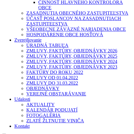
ČINNOSŤ HLAVNÉHO KONTROLÓRA
OBCE
ZASADNUTIA OBECNÉHO ZASTUPITEĽSTVA
ÚČASŤ POSLANCOV NA ZASADNUTIACH
ZASTUPITEĽSTVA
VŠEOBECNE ZÁVÄZNÉ NARIADENIA OBCE
HOSPODÁRENIE OBCE HOSŤOVÁ
Zverejňovanie
ÚRADNÁ TABUĽA
ZMLUVY, FAKTÚRY, OBJEDNÁVKY 2026
ZMLUVY, FAKTÚRY, OBJEDNÁVKY 2025
ZMLUVY, FAKTÚRY, OBJEDNÁVKY 2024
ZMLUVY, FAKTÚRY, OBJEDNÁVKY 2023
FAKTÚRY DO ROKU 2022
ZMLUVY OD 01.04.2022
ZMLUVY DO 31.03.2022
OBJEDNÁVKY
VEREJNÉ OBSTARÁVANIE
Udalosti
AKTUALITY
KALENDÁR PODUJATÍ
FOTOGALÉRIA
ZLATÉ ŽLTNUTIE VINIČA
Kontakt