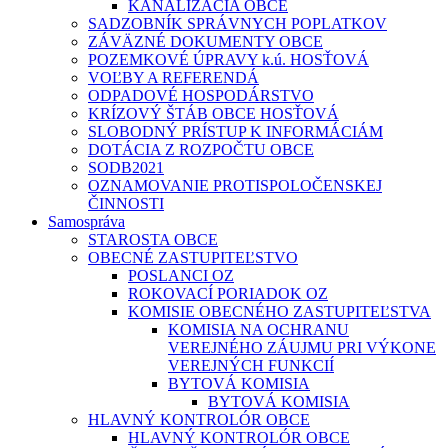
KANALIZÁCIA OBCE
SADZOBNÍK SPRÁVNYCH POPLATKOV
ZÁVÄZNÉ DOKUMENTY OBCE
POZEMKOVÉ ÚPRAVY k.ú. HOSŤOVÁ
VOĽBY A REFERENDÁ
ODPADOVÉ HOSPODÁRSTVO
KRÍZOVÝ ŠTÁB OBCE HOSŤOVÁ
SLOBODNÝ PRÍSTUP K INFORMÁCIÁM
DOTÁCIA Z ROZPOČTU OBCE
SODB2021
OZNAMOVANIE PROTISPOLOČENSKEJ
ČINNOSTI
Samospráva
STAROSTA OBCE
OBECNÉ ZASTUPITEĽSTVO
POSLANCI OZ
ROKOVACÍ PORIADOK OZ
KOMISIE OBECNÉHO ZASTUPITEĽSTVA
KOMISIA NA OCHRANU
VEREJNÉHO ZÁUJMU PRI VÝKONE
VEREJNÝCH FUNKCIÍ
BYTOVÁ KOMISIA
BYTOVÁ KOMISIA
HLAVNÝ KONTROLÓR OBCE
HLAVNÝ KONTROLÓR OBCE