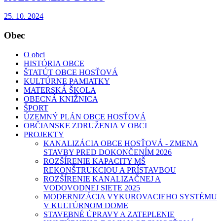
25. 10. 2024
Obec
O obci
HISTÓRIA OBCE
ŠTATÚT OBCE HOSŤOVÁ
KULTÚRNE PAMIATKY
MATERSKÁ ŠKOLA
OBECNÁ KNIŽNICA
ŠPORT
ÚZEMNÝ PLÁN OBCE HOSŤOVÁ
OBČIANSKE ZDRUŽENIA V OBCI
PROJEKTY
KANALIZÁCIA OBCE HOSŤOVÁ - ZMENA
STAVBY PRED DOKONČENÍM 2026
ROZŠÍRENIE KAPACITY MŠ
REKONŠTRUKCIOU A PRÍSTAVBOU
ROZŠÍRENIE KANALIZAČNEJ A
VODOVODNEJ SIETE 2025
MODERNIZÁCIA VYKUROVACIEHO SYSTÉMU
V KULTÚRNOM DOME
STAVEBNÉ ÚPRAVY A ZATEPLENIE