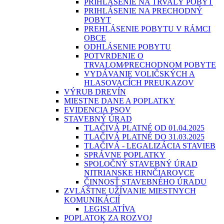
PRIHLÁSENIE NA TRVALÝ POBYT
PRIHLÁSENIE NA PRECHODNÝ
POBYT
PREHLÁSENIE POBYTU V RÁMCI
OBCE
ODHLÁSENIE POBYTU
POTVRDENIE O
TRVALOM⁄PRECHODNOM POBYTE
VYDÁVANIE VOLIČSKÝCH A
HLASOVACÍCH PREUKAZOV
VÝRUB DREVÍN
MIESTNE DANE A POPLATKY
EVIDENCIA PSOV
STAVEBNÝ ÚRAD
TLAČIVÁ PLATNÉ OD 01.04.2025
TLAČIVÁ PLATNÉ DO 31.03.2025
TLAČIVÁ - LEGALIZÁCIA STAVIEB
SPRÁVNE POPLATKY
SPOLOČNÝ STAVEBNÝ ÚRAD
NITRIANSKE HRNČIAROVCE
ČINNOSŤ STAVEBNÉHO ÚRADU
ZVLÁŠTNE UŽÍVANIE MIESTNYCH
KOMUNIKÁCIÍ
LEGISLATÍVA
POPLATOK ZA ROZVOJ