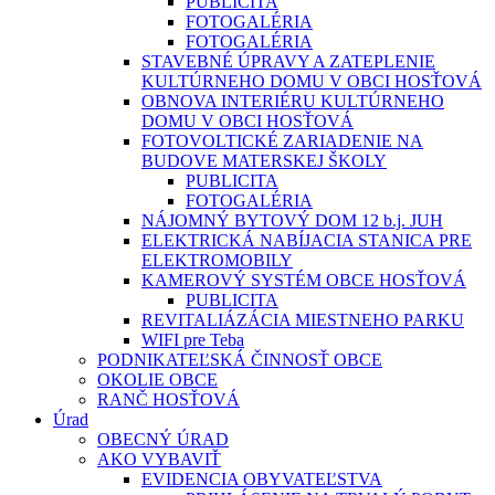
PUBLICITA
FOTOGALÉRIA
FOTOGALÉRIA
STAVEBNÉ ÚPRAVY A ZATEPLENIE
KULTÚRNEHO DOMU V OBCI HOSŤOVÁ
OBNOVA INTERIÉRU KULTÚRNEHO
DOMU V OBCI HOSŤOVÁ
FOTOVOLTICKÉ ZARIADENIE NA
BUDOVE MATERSKEJ ŠKOLY
PUBLICITA
FOTOGALÉRIA
NÁJOMNÝ BYTOVÝ DOM 12 b.j. JUH
ELEKTRICKÁ NABÍJACIA STANICA PRE
ELEKTROMOBILY
KAMEROVÝ SYSTÉM OBCE HOSŤOVÁ
PUBLICITA
REVITALIÁZÁCIA MIESTNEHO PARKU
WIFI pre Teba
PODNIKATEĽSKÁ ČINNOSŤ OBCE
OKOLIE OBCE
RANČ HOSŤOVÁ
Úrad
OBECNÝ ÚRAD
AKO VYBAVIŤ
EVIDENCIA OBYVATEĽSTVA