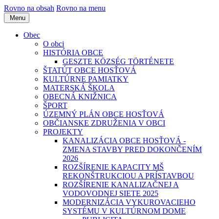
Rovno na obsah
Rovno na menu
Menu
Obec
O obci
HISTÓRIA OBCE
GESZTE KÖZSÉG TÖRTÉNETE
ŠTATÚT OBCE HOSŤOVÁ
KULTÚRNE PAMIATKY
MATERSKÁ ŠKOLA
OBECNÁ KNIŽNICA
ŠPORT
ÚZEMNÝ PLÁN OBCE HOSŤOVÁ
OBČIANSKE ZDRUŽENIA V OBCI
PROJEKTY
KANALIZÁCIA OBCE HOSŤOVÁ -
ZMENA STAVBY PRED DOKONČENÍM
2026
ROZŠÍRENIE KAPACITY MŠ
REKONŠTRUKCIOU A PRÍSTAVBOU
ROZŠÍRENIE KANALIZAČNEJ A
VODOVODNEJ SIETE 2025
MODERNIZÁCIA VYKUROVACIEHO
SYSTÉMU V KULTÚRNOM DOME