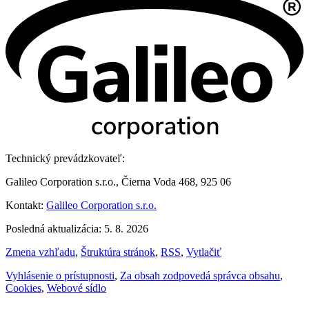
Technický prevádzkovateľ:
Galileo Corporation s.r.o., Čierna Voda 468, 925 06
Kontakt:
Galileo Corporation s.r.o.
Posledná aktualizácia: 5. 8. 2026
Zmena vzhľadu
,
Štruktúra stránok
,
RSS
,
Vytlačiť
Vyhlásenie o prístupnosti
,
Za obsah zodpovedá správca obsahu
,
Cookies
,
Webové sídlo