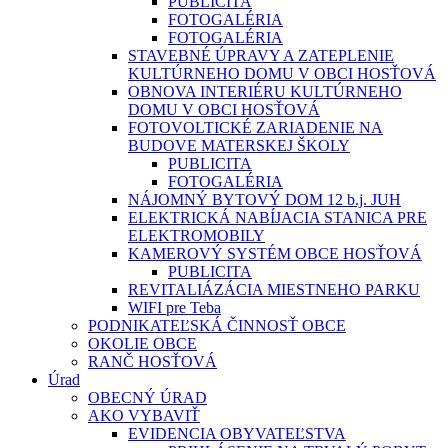
PUBLICITA
FOTOGALÉRIA
FOTOGALÉRIA
STAVEBNÉ ÚPRAVY A ZATEPLENIE
KULTÚRNEHO DOMU V OBCI HOSŤOVÁ
OBNOVA INTERIÉRU KULTÚRNEHO
DOMU V OBCI HOSŤOVÁ
FOTOVOLTICKÉ ZARIADENIE NA
BUDOVE MATERSKEJ ŠKOLY
PUBLICITA
FOTOGALÉRIA
NÁJOMNÝ BYTOVÝ DOM 12 b.j. JUH
ELEKTRICKÁ NABÍJACIA STANICA PRE
ELEKTROMOBILY
KAMEROVÝ SYSTÉM OBCE HOSŤOVÁ
PUBLICITA
REVITALIÁZÁCIA MIESTNEHO PARKU
WIFI pre Teba
PODNIKATEĽSKÁ ČINNOSŤ OBCE
OKOLIE OBCE
RANČ HOSŤOVÁ
Úrad
OBECNÝ ÚRAD
AKO VYBAVIŤ
EVIDENCIA OBYVATEĽSTVA