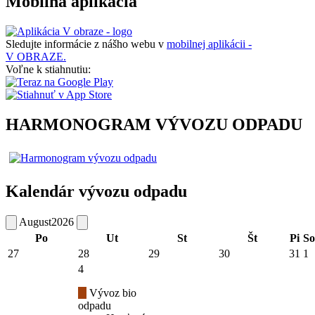
Mobilná aplikácia
Sledujte informácie z nášho webu v
mobilnej aplikácii -
V OBRAZE.
Voľne k stiahnutiu:
HARMONOGRAM VÝVOZU ODPADU
Kalendár vývozu odpadu
August
2026
Po
Ut
St
Št
Pi
So
27
28
29
30
31
1
4
Vývoz bio
odpadu