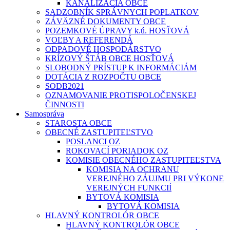
KANALIZÁCIA OBCE
SADZOBNÍK SPRÁVNYCH POPLATKOV
ZÁVÄZNÉ DOKUMENTY OBCE
POZEMKOVÉ ÚPRAVY k.ú. HOSŤOVÁ
VOĽBY A REFERENDÁ
ODPADOVÉ HOSPODÁRSTVO
KRÍZOVÝ ŠTÁB OBCE HOSŤOVÁ
SLOBODNÝ PRÍSTUP K INFORMÁCIÁM
DOTÁCIA Z ROZPOČTU OBCE
SODB2021
OZNAMOVANIE PROTISPOLOČENSKEJ
ČINNOSTI
Samospráva
STAROSTA OBCE
OBECNÉ ZASTUPITEĽSTVO
POSLANCI OZ
ROKOVACÍ PORIADOK OZ
KOMISIE OBECNÉHO ZASTUPITEĽSTVA
KOMISIA NA OCHRANU
VEREJNÉHO ZÁUJMU PRI VÝKONE
VEREJNÝCH FUNKCIÍ
BYTOVÁ KOMISIA
BYTOVÁ KOMISIA
HLAVNÝ KONTROLÓR OBCE
HLAVNÝ KONTROLÓR OBCE