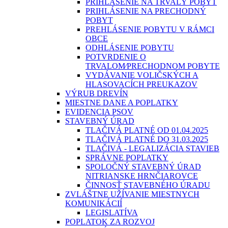
PRIHLÁSENIE NA TRVALÝ POBYT
PRIHLÁSENIE NA PRECHODNÝ
POBYT
PREHLÁSENIE POBYTU V RÁMCI
OBCE
ODHLÁSENIE POBYTU
POTVRDENIE O
TRVALOM⁄PRECHODNOM POBYTE
VYDÁVANIE VOLIČSKÝCH A
HLASOVACÍCH PREUKAZOV
VÝRUB DREVÍN
MIESTNE DANE A POPLATKY
EVIDENCIA PSOV
STAVEBNÝ ÚRAD
TLAČIVÁ PLATNÉ OD 01.04.2025
TLAČIVÁ PLATNÉ DO 31.03.2025
TLAČIVÁ - LEGALIZÁCIA STAVIEB
SPRÁVNE POPLATKY
SPOLOČNÝ STAVEBNÝ ÚRAD
NITRIANSKE HRNČIAROVCE
ČINNOSŤ STAVEBNÉHO ÚRADU
ZVLÁŠTNE UŽÍVANIE MIESTNYCH
KOMUNIKÁCIÍ
LEGISLATÍVA
POPLATOK ZA ROZVOJ