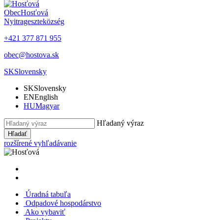
Obec
Hosťová
Nyitrageszte
község
+421 377 871 955
obec@hostova.sk
SK
Slovensky
SK
Slovensky
EN
English
HU
Magyar
Hľadaný výraz
Hľadať
rozšírené vyhľadávanie
Úradná tabuľa
Odpadové hospodárstvo
Ako vybaviť