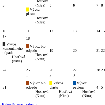
Hosťová
3
(Nitra)
5
6
7
8
Vývoz
plastu
Hosťová
(Nitra)
10
11
12
13
14
15
17
18
Vývoz
Vývoz bio
komunálneho
odpadu
19
20
21
22
odpadu
Hosťová
Hosťová
(Nitra)
(Nitra)
24
25
26
27
28
29
1
2
3
Vývoz bio
Vývoz
Vývoz
31
odpadu
plastu
papiera
4
5
Hosťová
Hosťová
Hosťová
(Nitra)
(Nitra)
(Nitra)
Kalendár zvozu odpadu