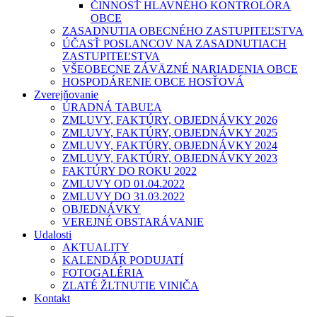
ČINNOSŤ HLAVNÉHO KONTROLÓRA
OBCE
ZASADNUTIA OBECNÉHO ZASTUPITEĽSTVA
ÚČASŤ POSLANCOV NA ZASADNUTIACH
ZASTUPITEĽSTVA
VŠEOBECNE ZÁVÄZNÉ NARIADENIA OBCE
HOSPODÁRENIE OBCE HOSŤOVÁ
Zverejňovanie
ÚRADNÁ TABUĽA
ZMLUVY, FAKTÚRY, OBJEDNÁVKY 2026
ZMLUVY, FAKTÚRY, OBJEDNÁVKY 2025
ZMLUVY, FAKTÚRY, OBJEDNÁVKY 2024
ZMLUVY, FAKTÚRY, OBJEDNÁVKY 2023
FAKTÚRY DO ROKU 2022
ZMLUVY OD 01.04.2022
ZMLUVY DO 31.03.2022
OBJEDNÁVKY
VEREJNÉ OBSTARÁVANIE
Udalosti
AKTUALITY
KALENDÁR PODUJATÍ
FOTOGALÉRIA
ZLATÉ ŽLTNUTIE VINIČA
Kontakt