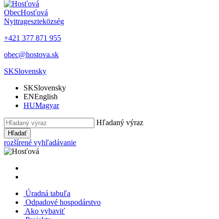
Obec
Hosťová
Nyitrageszte
község
+421 377 871 955
obec@hostova.sk
SK
Slovensky
SK
Slovensky
EN
English
HU
Magyar
Hľadaný výraz
Hľadať
rozšírené vyhľadávanie
Úradná tabuľa
Odpadové hospodárstvo
Ako vybaviť