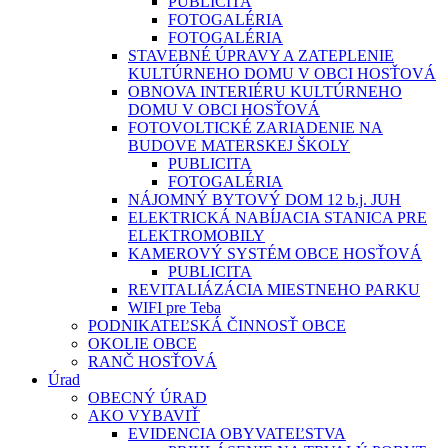
PUBLICITA
FOTOGALÉRIA
FOTOGALÉRIA
STAVEBNÉ ÚPRAVY A ZATEPLENIE
KULTÚRNEHO DOMU V OBCI HOSŤOVÁ
OBNOVA INTERIÉRU KULTÚRNEHO
DOMU V OBCI HOSŤOVÁ
FOTOVOLTICKÉ ZARIADENIE NA
BUDOVE MATERSKEJ ŠKOLY
PUBLICITA
FOTOGALÉRIA
NÁJOMNÝ BYTOVÝ DOM 12 b.j. JUH
ELEKTRICKÁ NABÍJACIA STANICA PRE
ELEKTROMOBILY
KAMEROVÝ SYSTÉM OBCE HOSŤOVÁ
PUBLICITA
REVITALIÁZÁCIA MIESTNEHO PARKU
WIFI pre Teba
PODNIKATEĽSKÁ ČINNOSŤ OBCE
OKOLIE OBCE
RANČ HOSŤOVÁ
Úrad
OBECNÝ ÚRAD
AKO VYBAVIŤ
EVIDENCIA OBYVATEĽSTVA