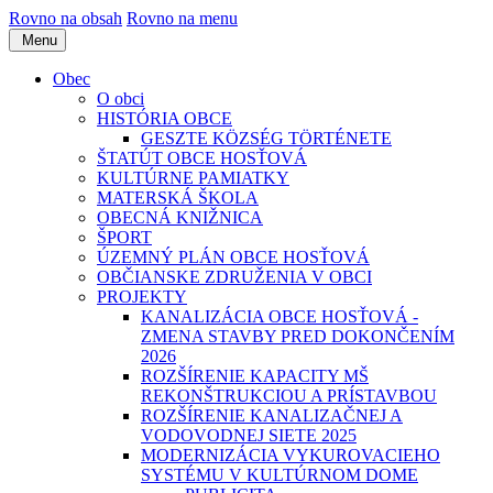
Rovno na obsah
Rovno na menu
Menu
Obec
O obci
HISTÓRIA OBCE
GESZTE KÖZSÉG TÖRTÉNETE
ŠTATÚT OBCE HOSŤOVÁ
KULTÚRNE PAMIATKY
MATERSKÁ ŠKOLA
OBECNÁ KNIŽNICA
ŠPORT
ÚZEMNÝ PLÁN OBCE HOSŤOVÁ
OBČIANSKE ZDRUŽENIA V OBCI
PROJEKTY
KANALIZÁCIA OBCE HOSŤOVÁ -
ZMENA STAVBY PRED DOKONČENÍM
2026
ROZŠÍRENIE KAPACITY MŠ
REKONŠTRUKCIOU A PRÍSTAVBOU
ROZŠÍRENIE KANALIZAČNEJ A
VODOVODNEJ SIETE 2025
MODERNIZÁCIA VYKUROVACIEHO
SYSTÉMU V KULTÚRNOM DOME