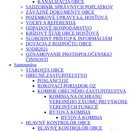
KANALIZÁCIA OBCE
SADZOBNÍK SPRÁVNYCH POPLATKOV
ZÁVÄZNÉ DOKUMENTY OBCE
POZEMKOVÉ ÚPRAVY k.ú. HOSŤOVÁ
VOĽBY A REFERENDÁ
ODPADOVÉ HOSPODÁRSTVO
KRÍZOVÝ ŠTÁB OBCE HOSŤOVÁ
SLOBODNÝ PRÍSTUP K INFORMÁCIÁM
DOTÁCIA Z ROZPOČTU OBCE
SODB2021
OZNAMOVANIE PROTISPOLOČENSKEJ
ČINNOSTI
Samospráva
STAROSTA OBCE
OBECNÉ ZASTUPITEĽSTVO
POSLANCI OZ
ROKOVACÍ PORIADOK OZ
KOMISIE OBECNÉHO ZASTUPITEĽSTVA
KOMISIA NA OCHRANU
VEREJNÉHO ZÁUJMU PRI VÝKONE
VEREJNÝCH FUNKCIÍ
BYTOVÁ KOMISIA
BYTOVÁ KOMISIA
HLAVNÝ KONTROLÓR OBCE
HLAVNÝ KONTROLÓR OBCE