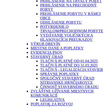
PRIHLÁSENIE NA TRVALÝ POBYT
PRIHLÁSENIE NA PRECHODNÝ
POBYT
PREHLÁSENIE POBYTU V RÁMCI
OBCE
ODHLÁSENIE POBYTU
POTVRDENIE O
TRVALOM⁄PRECHODNOM POBYTE
VYDÁVANIE VOLIČSKÝCH A
HLASOVACÍCH PREUKAZOV
VÝRUB DREVÍN
MIESTNE DANE A POPLATKY
EVIDENCIA PSOV
STAVEBNÝ ÚRAD
TLAČIVÁ PLATNÉ OD 01.04.2025
TLAČIVÁ PLATNÉ DO 31.03.2025
TLAČIVÁ - LEGALIZÁCIA STAVIEB
SPRÁVNE POPLATKY
SPOLOČNÝ STAVEBNÝ ÚRAD
NITRIANSKE HRNČIAROVCE
ČINNOSŤ STAVEBNÉHO ÚRADU
ZVLÁŠTNE UŽÍVANIE MIESTNYCH
KOMUNIKÁCIÍ
LEGISLATÍVA
POPLATOK ZA ROZVOJ