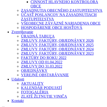
ČINNOSŤ HLAVNÉHO KONTROLÓRA
OBCE
ZASADNUTIA OBECNÉHO ZASTUPITEĽSTVA
ÚČASŤ POSLANCOV NA ZASADNUTIACH
ZASTUPITEĽSTVA
VŠEOBECNE ZÁVÄZNÉ NARIADENIA OBCE
HOSPODÁRENIE OBCE HOSŤOVÁ
Zverejňovanie
ÚRADNÁ TABUĽA
ZMLUVY, FAKTÚRY, OBJEDNÁVKY 2026
ZMLUVY, FAKTÚRY, OBJEDNÁVKY 2025
ZMLUVY, FAKTÚRY, OBJEDNÁVKY 2024
ZMLUVY, FAKTÚRY, OBJEDNÁVKY 2023
FAKTÚRY DO ROKU 2022
ZMLUVY OD 01.04.2022
ZMLUVY DO 31.03.2022
OBJEDNÁVKY
VEREJNÉ OBSTARÁVANIE
Udalosti
AKTUALITY
KALENDÁR PODUJATÍ
FOTOGALÉRIA
ZLATÉ ŽLTNUTIE VINIČA
Kontakt