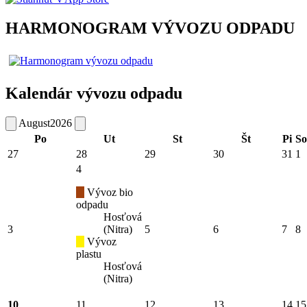
HARMONOGRAM VÝVOZU ODPADU
Kalendár vývozu odpadu
August
2026
Po
Ut
St
Št
Pi
So
27
28
29
30
31
1
4
Vývoz bio
odpadu
Hosťová
3
(Nitra)
5
6
7
8
Vývoz
plastu
Hosťová
(Nitra)
10
11
12
13
14
15