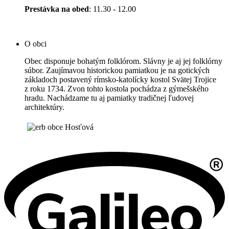
Prestávka na obed
: 11.30 - 12.00
O obci
Obec disponuje bohatým folklórom. Slávny je aj jej folklórny
súbor. Zaujímavou historickou pamiatkou je na gotických
základoch postavený rímsko-katolícky kostol Svätej Trojice
z roku 1734. Zvon tohto kostola pochádza z gýmešského
hradu. Nachádzame tu aj pamiatky tradičnej ľudovej
architektúry.