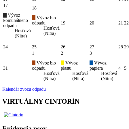
17
18
Vývoz
Vývoz bio
komunálneho
odpadu
19
20
21
22
odpadu
Hosťová
Hosťová
(Nitra)
(Nitra)
24
25
26
27
28
29
1
2
3
Vývoz bio
Vývoz
Vývoz
31
odpadu
plastu
papiera
4
5
Hosťová
Hosťová
Hosťová
(Nitra)
(Nitra)
(Nitra)
Kalendár zvozu odpadu
VIRTUÁLNY CINTORÍN
Evidencia psov