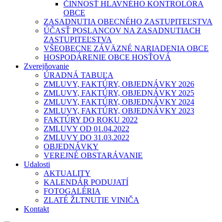
ČINNOSŤ HLAVNÉHO KONTROLÓRA
OBCE
ZASADNUTIA OBECNÉHO ZASTUPITEĽSTVA
ÚČASŤ POSLANCOV NA ZASADNUTIACH
ZASTUPITEĽSTVA
VŠEOBECNE ZÁVÄZNÉ NARIADENIA OBCE
HOSPODÁRENIE OBCE HOSŤOVÁ
Zverejňovanie
ÚRADNÁ TABUĽA
ZMLUVY, FAKTÚRY, OBJEDNÁVKY 2026
ZMLUVY, FAKTÚRY, OBJEDNÁVKY 2025
ZMLUVY, FAKTÚRY, OBJEDNÁVKY 2024
ZMLUVY, FAKTÚRY, OBJEDNÁVKY 2023
FAKTÚRY DO ROKU 2022
ZMLUVY OD 01.04.2022
ZMLUVY DO 31.03.2022
OBJEDNÁVKY
VEREJNÉ OBSTARÁVANIE
Udalosti
AKTUALITY
KALENDÁR PODUJATÍ
FOTOGALÉRIA
ZLATÉ ŽLTNUTIE VINIČA
Kontakt