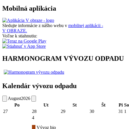
Mobilná aplikácia
Sledujte informácie z nášho webu v
mobilnej aplikácii -
V OBRAZE.
Voľne k stiahnutiu:
HARMONOGRAM VÝVOZU ODPADU
Kalendár vývozu odpadu
August
2026
Po
Ut
St
Št
Pi
So
27
28
29
30
31
1
4
Vývoz bio