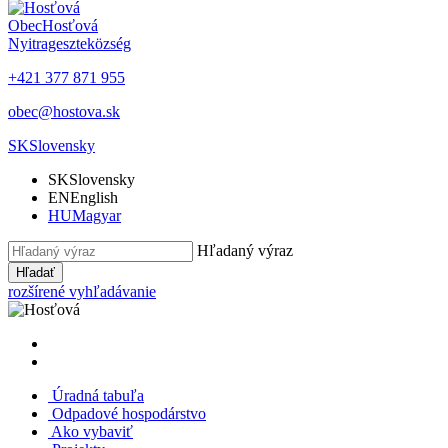
Obec
Hosťová
Nyitrageszte
község
+421 377 871 955
obec@hostova.sk
SK
Slovensky
SK
Slovensky
EN
English
HU
Magyar
Hľadaný výraz
Hľadať
rozšírené vyhľadávanie
Úradná tabuľa
Odpadové hospodárstvo
Ako vybaviť