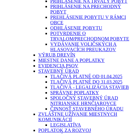
PRIHLÁSENIE NA TRVALÝ POBYT
PRIHLÁSENIE NA PRECHODNÝ
POBYT
PREHLÁSENIE POBYTU V RÁMCI
OBCE
ODHLÁSENIE POBYTU
POTVRDENIE O
TRVALOM⁄PRECHODNOM POBYTE
VYDÁVANIE VOLIČSKÝCH A
HLASOVACÍCH PREUKAZOV
VÝRUB DREVÍN
MIESTNE DANE A POPLATKY
EVIDENCIA PSOV
STAVEBNÝ ÚRAD
TLAČIVÁ PLATNÉ OD 01.04.2025
TLAČIVÁ PLATNÉ DO 31.03.2025
TLAČIVÁ - LEGALIZÁCIA STAVIEB
SPRÁVNE POPLATKY
SPOLOČNÝ STAVEBNÝ ÚRAD
NITRIANSKE HRNČIAROVCE
ČINNOSŤ STAVEBNÉHO ÚRADU
ZVLÁŠTNE UŽÍVANIE MIESTNYCH
KOMUNIKÁCIÍ
LEGISLATÍVA
POPLATOK ZA ROZVOJ