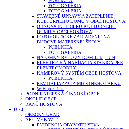
PUBLICITA
FOTOGALÉRIA
FOTOGALÉRIA
STAVEBNÉ ÚPRAVY A ZATEPLENIE
KULTÚRNEHO DOMU V OBCI HOSŤOVÁ
OBNOVA INTERIÉRU KULTÚRNEHO
DOMU V OBCI HOSŤOVÁ
FOTOVOLTICKÉ ZARIADENIE NA
BUDOVE MATERSKEJ ŠKOLY
PUBLICITA
FOTOGALÉRIA
NÁJOMNÝ BYTOVÝ DOM 12 b.j. JUH
ELEKTRICKÁ NABÍJACIA STANICA PRE
ELEKTROMOBILY
KAMEROVÝ SYSTÉM OBCE HOSŤOVÁ
PUBLICITA
REVITALIÁZÁCIA MIESTNEHO PARKU
WIFI pre Teba
PODNIKATEĽSKÁ ČINNOSŤ OBCE
OKOLIE OBCE
RANČ HOSŤOVÁ
Úrad
OBECNÝ ÚRAD
AKO VYBAVIŤ
EVIDENCIA OBYVATEĽSTVA