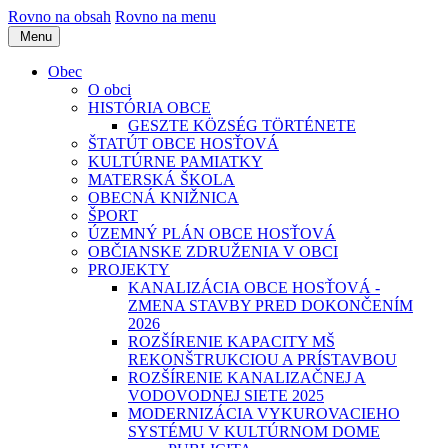
Rovno na obsah
Rovno na menu
Menu
Obec
O obci
HISTÓRIA OBCE
GESZTE KÖZSÉG TÖRTÉNETE
ŠTATÚT OBCE HOSŤOVÁ
KULTÚRNE PAMIATKY
MATERSKÁ ŠKOLA
OBECNÁ KNIŽNICA
ŠPORT
ÚZEMNÝ PLÁN OBCE HOSŤOVÁ
OBČIANSKE ZDRUŽENIA V OBCI
PROJEKTY
KANALIZÁCIA OBCE HOSŤOVÁ -
ZMENA STAVBY PRED DOKONČENÍM
2026
ROZŠÍRENIE KAPACITY MŠ
REKONŠTRUKCIOU A PRÍSTAVBOU
ROZŠÍRENIE KANALIZAČNEJ A
VODOVODNEJ SIETE 2025
MODERNIZÁCIA VYKUROVACIEHO
SYSTÉMU V KULTÚRNOM DOME