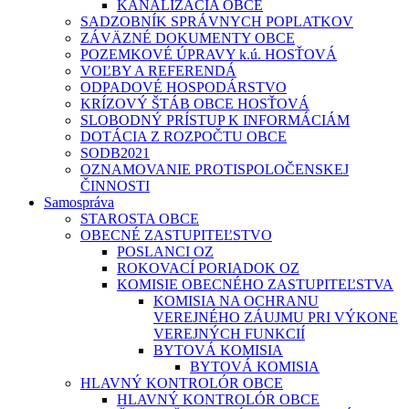
KANALIZÁCIA OBCE
SADZOBNÍK SPRÁVNYCH POPLATKOV
ZÁVÄZNÉ DOKUMENTY OBCE
POZEMKOVÉ ÚPRAVY k.ú. HOSŤOVÁ
VOĽBY A REFERENDÁ
ODPADOVÉ HOSPODÁRSTVO
KRÍZOVÝ ŠTÁB OBCE HOSŤOVÁ
SLOBODNÝ PRÍSTUP K INFORMÁCIÁM
DOTÁCIA Z ROZPOČTU OBCE
SODB2021
OZNAMOVANIE PROTISPOLOČENSKEJ
ČINNOSTI
Samospráva
STAROSTA OBCE
OBECNÉ ZASTUPITEĽSTVO
POSLANCI OZ
ROKOVACÍ PORIADOK OZ
KOMISIE OBECNÉHO ZASTUPITEĽSTVA
KOMISIA NA OCHRANU
VEREJNÉHO ZÁUJMU PRI VÝKONE
VEREJNÝCH FUNKCIÍ
BYTOVÁ KOMISIA
BYTOVÁ KOMISIA
HLAVNÝ KONTROLÓR OBCE
HLAVNÝ KONTROLÓR OBCE