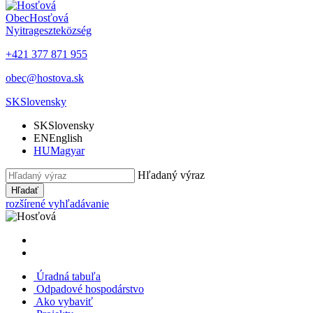
Obec
Hosťová
Nyitrageszte
község
+421 377 871 955
obec@hostova.sk
SK
Slovensky
SK
Slovensky
EN
English
HU
Magyar
Hľadaný výraz
Hľadať
rozšírené vyhľadávanie
Úradná tabuľa
Odpadové hospodárstvo
Ako vybaviť