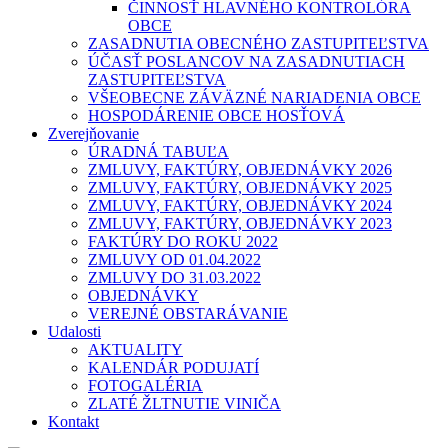
ČINNOSŤ HLAVNÉHO KONTROLÓRA
OBCE
ZASADNUTIA OBECNÉHO ZASTUPITEĽSTVA
ÚČASŤ POSLANCOV NA ZASADNUTIACH
ZASTUPITEĽSTVA
VŠEOBECNE ZÁVÄZNÉ NARIADENIA OBCE
HOSPODÁRENIE OBCE HOSŤOVÁ
Zverejňovanie
ÚRADNÁ TABUĽA
ZMLUVY, FAKTÚRY, OBJEDNÁVKY 2026
ZMLUVY, FAKTÚRY, OBJEDNÁVKY 2025
ZMLUVY, FAKTÚRY, OBJEDNÁVKY 2024
ZMLUVY, FAKTÚRY, OBJEDNÁVKY 2023
FAKTÚRY DO ROKU 2022
ZMLUVY OD 01.04.2022
ZMLUVY DO 31.03.2022
OBJEDNÁVKY
VEREJNÉ OBSTARÁVANIE
Udalosti
AKTUALITY
KALENDÁR PODUJATÍ
FOTOGALÉRIA
ZLATÉ ŽLTNUTIE VINIČA
Kontakt