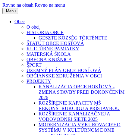
Rovno na obsah
Rovno na menu
Menu
Obec
O obci
HISTÓRIA OBCE
GESZTE KÖZSÉG TÖRTÉNETE
ŠTATÚT OBCE HOSŤOVÁ
KULTÚRNE PAMIATKY
MATERSKÁ ŠKOLA
OBECNÁ KNIŽNICA
ŠPORT
ÚZEMNÝ PLÁN OBCE HOSŤOVÁ
OBČIANSKE ZDRUŽENIA V OBCI
PROJEKTY
KANALIZÁCIA OBCE HOSŤOVÁ -
ZMENA STAVBY PRED DOKONČENÍM
2026
ROZŠÍRENIE KAPACITY MŠ
REKONŠTRUKCIOU A PRÍSTAVBOU
ROZŠÍRENIE KANALIZAČNEJ A
VODOVODNEJ SIETE 2025
MODERNIZÁCIA VYKUROVACIEHO
SYSTÉMU V KULTÚRNOM DOME