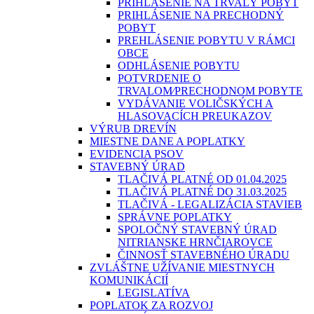
PRIHLÁSENIE NA TRVALÝ POBYT
PRIHLÁSENIE NA PRECHODNÝ
POBYT
PREHLÁSENIE POBYTU V RÁMCI
OBCE
ODHLÁSENIE POBYTU
POTVRDENIE O
TRVALOM⁄PRECHODNOM POBYTE
VYDÁVANIE VOLIČSKÝCH A
HLASOVACÍCH PREUKAZOV
VÝRUB DREVÍN
MIESTNE DANE A POPLATKY
EVIDENCIA PSOV
STAVEBNÝ ÚRAD
TLAČIVÁ PLATNÉ OD 01.04.2025
TLAČIVÁ PLATNÉ DO 31.03.2025
TLAČIVÁ - LEGALIZÁCIA STAVIEB
SPRÁVNE POPLATKY
SPOLOČNÝ STAVEBNÝ ÚRAD
NITRIANSKE HRNČIAROVCE
ČINNOSŤ STAVEBNÉHO ÚRADU
ZVLÁŠTNE UŽÍVANIE MIESTNYCH
KOMUNIKÁCIÍ
LEGISLATÍVA
POPLATOK ZA ROZVOJ