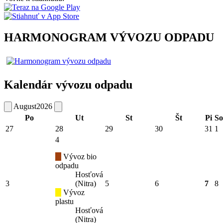
HARMONOGRAM VÝVOZU ODPADU
Kalendár vývozu odpadu
August
2026
Po
Ut
St
Št
Pi
So
27
28
29
30
31
1
4
Vývoz bio
odpadu
Hosťová
3
(Nitra)
5
6
7
8
Vývoz
plastu
Hosťová
(Nitra)