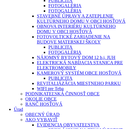
PUBLICITA
FOTOGALÉRIA
FOTOGALÉRIA
STAVEBNÉ ÚPRAVY A ZATEPLENIE
KULTÚRNEHO DOMU V OBCI HOSŤOVÁ
OBNOVA INTERIÉRU KULTÚRNEHO
DOMU V OBCI HOSŤOVÁ
FOTOVOLTICKÉ ZARIADENIE NA
BUDOVE MATERSKEJ ŠKOLY
PUBLICITA
FOTOGALÉRIA
NÁJOMNÝ BYTOVÝ DOM 12 b.j. JUH
ELEKTRICKÁ NABÍJACIA STANICA PRE
ELEKTROMOBILY
KAMEROVÝ SYSTÉM OBCE HOSŤOVÁ
PUBLICITA
REVITALIÁZÁCIA MIESTNEHO PARKU
WIFI pre Teba
PODNIKATEĽSKÁ ČINNOSŤ OBCE
OKOLIE OBCE
RANČ HOSŤOVÁ
Úrad
OBECNÝ ÚRAD
AKO VYBAVIŤ
EVIDENCIA OBYVATEĽSTVA