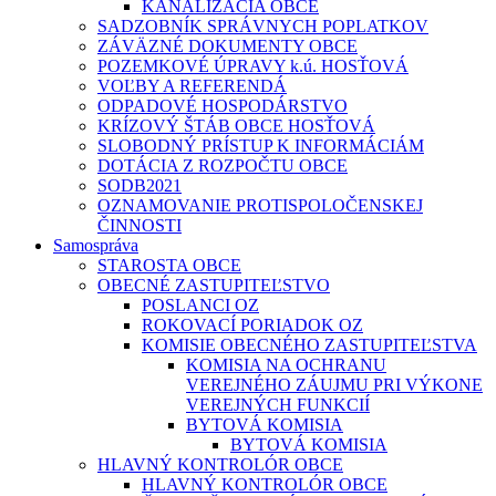
KANALIZÁCIA OBCE
SADZOBNÍK SPRÁVNYCH POPLATKOV
ZÁVÄZNÉ DOKUMENTY OBCE
POZEMKOVÉ ÚPRAVY k.ú. HOSŤOVÁ
VOĽBY A REFERENDÁ
ODPADOVÉ HOSPODÁRSTVO
KRÍZOVÝ ŠTÁB OBCE HOSŤOVÁ
SLOBODNÝ PRÍSTUP K INFORMÁCIÁM
DOTÁCIA Z ROZPOČTU OBCE
SODB2021
OZNAMOVANIE PROTISPOLOČENSKEJ
ČINNOSTI
Samospráva
STAROSTA OBCE
OBECNÉ ZASTUPITEĽSTVO
POSLANCI OZ
ROKOVACÍ PORIADOK OZ
KOMISIE OBECNÉHO ZASTUPITEĽSTVA
KOMISIA NA OCHRANU
VEREJNÉHO ZÁUJMU PRI VÝKONE
VEREJNÝCH FUNKCIÍ
BYTOVÁ KOMISIA
BYTOVÁ KOMISIA
HLAVNÝ KONTROLÓR OBCE
HLAVNÝ KONTROLÓR OBCE