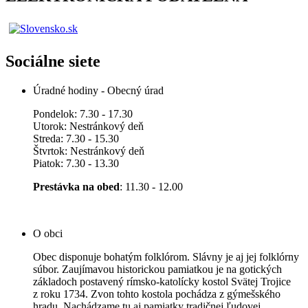
Sociálne siete
Úradné hodiny - Obecný úrad
Pondelok: 7.30 - 17.30
Utorok: Nestránkový deň
Streda: 7.30 - 15.30
Štvrtok: Nestránkový deň
Piatok: 7.30 - 13.30
Prestávka na obed
: 11.30 - 12.00
O obci
Obec disponuje bohatým folklórom. Slávny je aj jej folklórny
súbor. Zaujímavou historickou pamiatkou je na gotických
základoch postavený rímsko-katolícky kostol Svätej Trojice
z roku 1734. Zvon tohto kostola pochádza z gýmešského
hradu. Nachádzame tu aj pamiatky tradičnej ľudovej