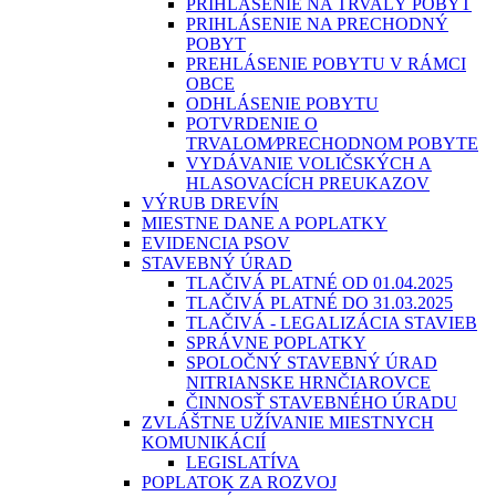
PRIHLÁSENIE NA TRVALÝ POBYT
PRIHLÁSENIE NA PRECHODNÝ
POBYT
PREHLÁSENIE POBYTU V RÁMCI
OBCE
ODHLÁSENIE POBYTU
POTVRDENIE O
TRVALOM⁄PRECHODNOM POBYTE
VYDÁVANIE VOLIČSKÝCH A
HLASOVACÍCH PREUKAZOV
VÝRUB DREVÍN
MIESTNE DANE A POPLATKY
EVIDENCIA PSOV
STAVEBNÝ ÚRAD
TLAČIVÁ PLATNÉ OD 01.04.2025
TLAČIVÁ PLATNÉ DO 31.03.2025
TLAČIVÁ - LEGALIZÁCIA STAVIEB
SPRÁVNE POPLATKY
SPOLOČNÝ STAVEBNÝ ÚRAD
NITRIANSKE HRNČIAROVCE
ČINNOSŤ STAVEBNÉHO ÚRADU
ZVLÁŠTNE UŽÍVANIE MIESTNYCH
KOMUNIKÁCIÍ
LEGISLATÍVA
POPLATOK ZA ROZVOJ