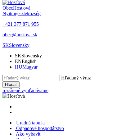
Obec
Hosťová
Nyitrageszte
község
+421 377 871 955
obec@hostova.sk
SK
Slovensky
SK
Slovensky
EN
English
HU
Magyar
Hľadaný výraz
Hľadať
rozšírené vyhľadávanie
Úradná tabuľa
Odpadové hospodárstvo
Ako vybaviť