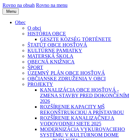
Rovno na obsah
Rovno na menu
Menu
Obec
O obci
HISTÓRIA OBCE
GESZTE KÖZSÉG TÖRTÉNETE
ŠTATÚT OBCE HOSŤOVÁ
KULTÚRNE PAMIATKY
MATERSKÁ ŠKOLA
OBECNÁ KNIŽNICA
ŠPORT
ÚZEMNÝ PLÁN OBCE HOSŤOVÁ
OBČIANSKE ZDRUŽENIA V OBCI
PROJEKTY
KANALIZÁCIA OBCE HOSŤOVÁ -
ZMENA STAVBY PRED DOKONČENÍM
2026
ROZŠÍRENIE KAPACITY MŠ
REKONŠTRUKCIOU A PRÍSTAVBOU
ROZŠÍRENIE KANALIZAČNEJ A
VODOVODNEJ SIETE 2025
MODERNIZÁCIA VYKUROVACIEHO
SYSTÉMU V KULTÚRNOM DOME