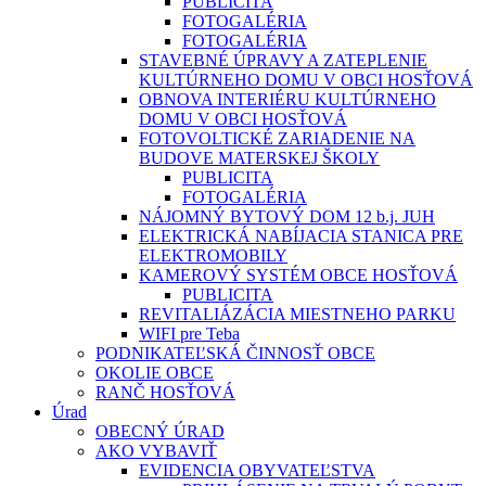
PUBLICITA
FOTOGALÉRIA
FOTOGALÉRIA
STAVEBNÉ ÚPRAVY A ZATEPLENIE
KULTÚRNEHO DOMU V OBCI HOSŤOVÁ
OBNOVA INTERIÉRU KULTÚRNEHO
DOMU V OBCI HOSŤOVÁ
FOTOVOLTICKÉ ZARIADENIE NA
BUDOVE MATERSKEJ ŠKOLY
PUBLICITA
FOTOGALÉRIA
NÁJOMNÝ BYTOVÝ DOM 12 b.j. JUH
ELEKTRICKÁ NABÍJACIA STANICA PRE
ELEKTROMOBILY
KAMEROVÝ SYSTÉM OBCE HOSŤOVÁ
PUBLICITA
REVITALIÁZÁCIA MIESTNEHO PARKU
WIFI pre Teba
PODNIKATEĽSKÁ ČINNOSŤ OBCE
OKOLIE OBCE
RANČ HOSŤOVÁ
Úrad
OBECNÝ ÚRAD
AKO VYBAVIŤ
EVIDENCIA OBYVATEĽSTVA