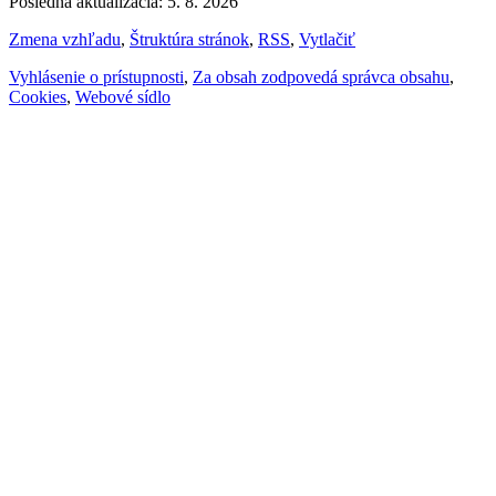
Posledná aktualizácia: 5. 8. 2026
Zmena vzhľadu
,
Štruktúra stránok
,
RSS
,
Vytlačiť
Vyhlásenie o prístupnosti
,
Za obsah zodpovedá správca obsahu
,
Cookies
,
Webové sídlo