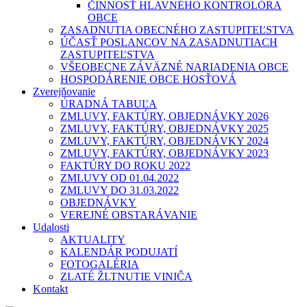
ČINNOSŤ HLAVNÉHO KONTROLÓRA
OBCE
ZASADNUTIA OBECNÉHO ZASTUPITEĽSTVA
ÚČASŤ POSLANCOV NA ZASADNUTIACH
ZASTUPITEĽSTVA
VŠEOBECNE ZÁVÄZNÉ NARIADENIA OBCE
HOSPODÁRENIE OBCE HOSŤOVÁ
Zverejňovanie
ÚRADNÁ TABUĽA
ZMLUVY, FAKTÚRY, OBJEDNÁVKY 2026
ZMLUVY, FAKTÚRY, OBJEDNÁVKY 2025
ZMLUVY, FAKTÚRY, OBJEDNÁVKY 2024
ZMLUVY, FAKTÚRY, OBJEDNÁVKY 2023
FAKTÚRY DO ROKU 2022
ZMLUVY OD 01.04.2022
ZMLUVY DO 31.03.2022
OBJEDNÁVKY
VEREJNÉ OBSTARÁVANIE
Udalosti
AKTUALITY
KALENDÁR PODUJATÍ
FOTOGALÉRIA
ZLATÉ ŽLTNUTIE VINIČA
Kontakt