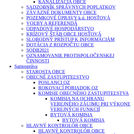
KANALIZÁCIA OBCE
SADZOBNÍK SPRÁVNYCH POPLATKOV
ZÁVÄZNÉ DOKUMENTY OBCE
POZEMKOVÉ ÚPRAVY k.ú. HOSŤOVÁ
VOĽBY A REFERENDÁ
ODPADOVÉ HOSPODÁRSTVO
KRÍZOVÝ ŠTÁB OBCE HOSŤOVÁ
SLOBODNÝ PRÍSTUP K INFORMÁCIÁM
DOTÁCIA Z ROZPOČTU OBCE
SODB2021
OZNAMOVANIE PROTISPOLOČENSKEJ
ČINNOSTI
Samospráva
STAROSTA OBCE
OBECNÉ ZASTUPITEĽSTVO
POSLANCI OZ
ROKOVACÍ PORIADOK OZ
KOMISIE OBECNÉHO ZASTUPITEĽSTVA
KOMISIA NA OCHRANU
VEREJNÉHO ZÁUJMU PRI VÝKONE
VEREJNÝCH FUNKCIÍ
BYTOVÁ KOMISIA
BYTOVÁ KOMISIA
HLAVNÝ KONTROLÓR OBCE
HLAVNÝ KONTROLÓR OBCE