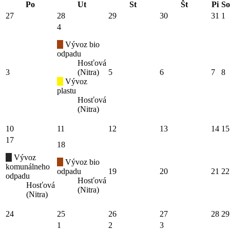
Po
Ut
St
Št
Pi
So
27
28
29
30
31
1
4
Vývoz bio
odpadu
Hosťová
3
(Nitra)
5
6
7
8
Vývoz
plastu
Hosťová
(Nitra)
10
11
12
13
14
15
17
18
Vývoz
Vývoz bio
komunálneho
odpadu
19
20
21
22
odpadu
Hosťová
Hosťová
(Nitra)
(Nitra)
24
25
26
27
28
29
1
2
3