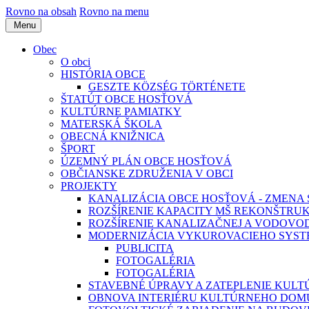
Rovno na obsah
Rovno na menu
Menu
Obec
O obci
HISTÓRIA OBCE
GESZTE KÖZSÉG TÖRTÉNETE
ŠTATÚT OBCE HOSŤOVÁ
KULTÚRNE PAMIATKY
MATERSKÁ ŠKOLA
OBECNÁ KNIŽNICA
ŠPORT
ÚZEMNÝ PLÁN OBCE HOSŤOVÁ
OBČIANSKE ZDRUŽENIA V OBCI
PROJEKTY
KANALIZÁCIA OBCE HOSŤOVÁ - ZMENA 
ROZŠÍRENIE KAPACITY MŠ REKONŠTRUK
ROZŠÍRENIE KANALIZAČNEJ A VODOVODN
MODERNIZÁCIA VYKUROVACIEHO SYS
PUBLICITA
FOTOGALÉRIA
FOTOGALÉRIA
STAVEBNÉ ÚPRAVY A ZATEPLENIE KUL
OBNOVA INTERIÉRU KULTÚRNEHO DOMU