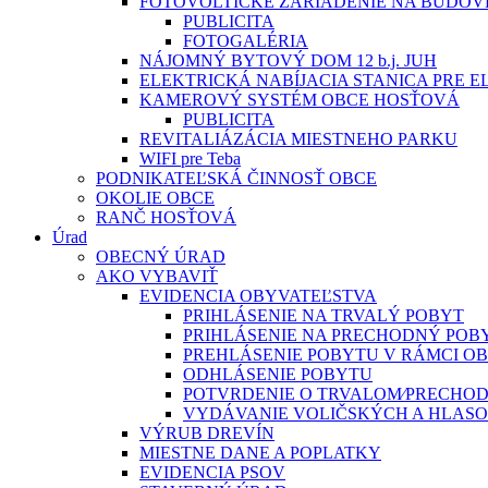
FOTOVOLTICKÉ ZARIADENIE NA BUDOV
PUBLICITA
FOTOGALÉRIA
NÁJOMNÝ BYTOVÝ DOM 12 b.j. JUH
ELEKTRICKÁ NABÍJACIA STANICA PRE 
KAMEROVÝ SYSTÉM OBCE HOSŤOVÁ
PUBLICITA
REVITALIÁZÁCIA MIESTNEHO PARKU
WIFI pre Teba
PODNIKATEĽSKÁ ČINNOSŤ OBCE
OKOLIE OBCE
RANČ HOSŤOVÁ
Úrad
OBECNÝ ÚRAD
AKO VYBAVIŤ
EVIDENCIA OBYVATEĽSTVA
PRIHLÁSENIE NA TRVALÝ POBYT
PRIHLÁSENIE NA PRECHODNÝ POB
PREHLÁSENIE POBYTU V RÁMCI O
ODHLÁSENIE POBYTU
POTVRDENIE O TRVALOM⁄PRECHO
VYDÁVANIE VOLIČSKÝCH A HLAS
VÝRUB DREVÍN
MIESTNE DANE A POPLATKY
EVIDENCIA PSOV