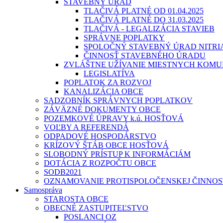
STAVEBNÝ ÚRAD
TLAČIVÁ PLATNÉ OD 01.04.2025
TLAČIVÁ PLATNÉ DO 31.03.2025
TLAČIVÁ - LEGALIZÁCIA STAVIEB
SPRÁVNE POPLATKY
SPOLOČNÝ STAVEBNÝ ÚRAD NITR
ČINNOSŤ STAVEBNÉHO ÚRADU
ZVLÁŠTNE UŽÍVANIE MIESTNYCH KOMU
LEGISLATÍVA
POPLATOK ZA ROZVOJ
KANALIZÁCIA OBCE
SADZOBNÍK SPRÁVNYCH POPLATKOV
ZÁVÄZNÉ DOKUMENTY OBCE
POZEMKOVÉ ÚPRAVY k.ú. HOSŤOVÁ
VOĽBY A REFERENDÁ
ODPADOVÉ HOSPODÁRSTVO
KRÍZOVÝ ŠTÁB OBCE HOSŤOVÁ
SLOBODNÝ PRÍSTUP K INFORMÁCIÁM
DOTÁCIA Z ROZPOČTU OBCE
SODB2021
OZNAMOVANIE PROTISPOLOČENSKEJ ČINNOS
Samospráva
STAROSTA OBCE
OBECNÉ ZASTUPITEĽSTVO
POSLANCI OZ