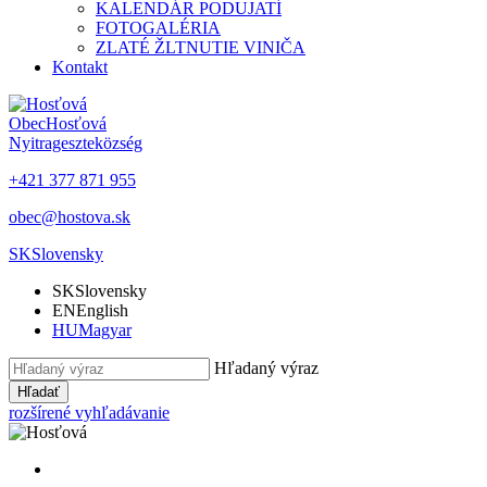
KALENDÁR PODUJATÍ
FOTOGALÉRIA
ZLATÉ ŽLTNUTIE VINIČA
Kontakt
Obec
Hosťová
Nyitrageszte
község
+421 377 871 955
obec@hostova.sk
SK
Slovensky
SK
Slovensky
EN
English
HU
Magyar
Hľadaný výraz
Hľadať
rozšírené vyhľadávanie