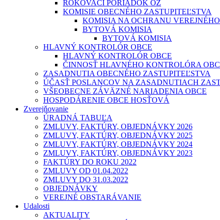
ROKOVACÍ PORIADOK OZ
KOMISIE OBECNÉHO ZASTUPITEĽSTVA
KOMISIA NA OCHRANU VEREJNÉHO
BYTOVÁ KOMISIA
BYTOVÁ KOMISIA
HLAVNÝ KONTROLÓR OBCE
HLAVNÝ KONTROLÓR OBCE
ČINNOSŤ HLAVNÉHO KONTROLÓRA OBC
ZASADNUTIA OBECNÉHO ZASTUPITEĽSTVA
ÚČASŤ POSLANCOV NA ZASADNUTIACH ZAST
VŠEOBECNE ZÁVÄZNÉ NARIADENIA OBCE
HOSPODÁRENIE OBCE HOSŤOVÁ
Zverejňovanie
ÚRADNÁ TABUĽA
ZMLUVY, FAKTÚRY, OBJEDNÁVKY 2026
ZMLUVY, FAKTÚRY, OBJEDNÁVKY 2025
ZMLUVY, FAKTÚRY, OBJEDNÁVKY 2024
ZMLUVY, FAKTÚRY, OBJEDNÁVKY 2023
FAKTÚRY DO ROKU 2022
ZMLUVY OD 01.04.2022
ZMLUVY DO 31.03.2022
OBJEDNÁVKY
VEREJNÉ OBSTARÁVANIE
Udalosti
AKTUALITY