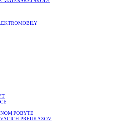
E MATERSKEJ ŠKOLY
ELEKTROMOBILY
YT
BCE
DNOM POBYTE
OVACÍCH PREUKAZOV