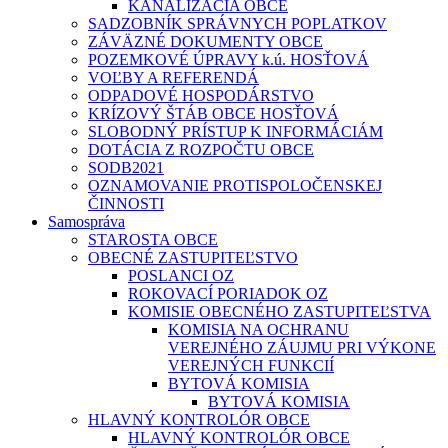
KANALIZÁCIA OBCE
SADZOBNÍK SPRÁVNYCH POPLATKOV
ZÁVÄZNÉ DOKUMENTY OBCE
POZEMKOVÉ ÚPRAVY k.ú. HOSŤOVÁ
VOĽBY A REFERENDÁ
ODPADOVÉ HOSPODÁRSTVO
KRÍZOVÝ ŠTÁB OBCE HOSŤOVÁ
SLOBODNÝ PRÍSTUP K INFORMÁCIÁM
DOTÁCIA Z ROZPOČTU OBCE
SODB2021
OZNAMOVANIE PROTISPOLOČENSKEJ
ČINNOSTI
Samospráva
STAROSTA OBCE
OBECNÉ ZASTUPITEĽSTVO
POSLANCI OZ
ROKOVACÍ PORIADOK OZ
KOMISIE OBECNÉHO ZASTUPITEĽSTVA
KOMISIA NA OCHRANU
VEREJNÉHO ZÁUJMU PRI VÝKONE
VEREJNÝCH FUNKCIÍ
BYTOVÁ KOMISIA
BYTOVÁ KOMISIA
HLAVNÝ KONTROLÓR OBCE
HLAVNÝ KONTROLÓR OBCE