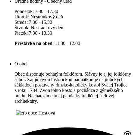
Úradné hodiny - Obecný úrad
Pondelok: 7.30 - 17.30
Utorok: Nestránkový deň
Streda: 7.30 - 15.30
Štvrtok: Nestránkový deň
Piatok: 7.30 - 13.30
Prestávka na obed
: 11.30 - 12.00
O obci
Obec disponuje bohatým folklórom. Slávny je aj jej folklórny
súbor. Zaujímavou historickou pamiatkou je na gotických
základoch postavený rímsko-katolícky kostol Svätej Trojice
z roku 1734. Zvon tohto kostola pochádza z gýmešského
hradu. Nachádzame tu aj pamiatky tradičnej ľudovej
architektúry.