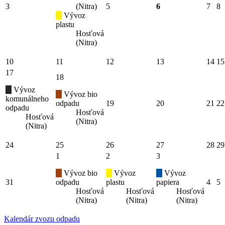
3
(Nitra)
5
6
7
8
Vývoz
plastu
Hosťová
(Nitra)
10
11
12
13
14
15
17
18
Vývoz
Vývoz bio
komunálneho
odpadu
19
20
21
22
odpadu
Hosťová
Hosťová
(Nitra)
(Nitra)
24
25
26
27
28
29
1
2
3
Vývoz bio
Vývoz
Vývoz
31
odpadu
plastu
papiera
4
5
Hosťová
Hosťová
Hosťová
(Nitra)
(Nitra)
(Nitra)
Kalendár zvozu odpadu