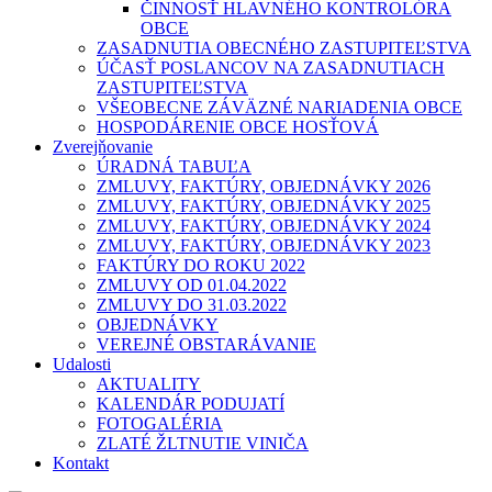
ČINNOSŤ HLAVNÉHO KONTROLÓRA
OBCE
ZASADNUTIA OBECNÉHO ZASTUPITEĽSTVA
ÚČASŤ POSLANCOV NA ZASADNUTIACH
ZASTUPITEĽSTVA
VŠEOBECNE ZÁVÄZNÉ NARIADENIA OBCE
HOSPODÁRENIE OBCE HOSŤOVÁ
Zverejňovanie
ÚRADNÁ TABUĽA
ZMLUVY, FAKTÚRY, OBJEDNÁVKY 2026
ZMLUVY, FAKTÚRY, OBJEDNÁVKY 2025
ZMLUVY, FAKTÚRY, OBJEDNÁVKY 2024
ZMLUVY, FAKTÚRY, OBJEDNÁVKY 2023
FAKTÚRY DO ROKU 2022
ZMLUVY OD 01.04.2022
ZMLUVY DO 31.03.2022
OBJEDNÁVKY
VEREJNÉ OBSTARÁVANIE
Udalosti
AKTUALITY
KALENDÁR PODUJATÍ
FOTOGALÉRIA
ZLATÉ ŽLTNUTIE VINIČA
Kontakt