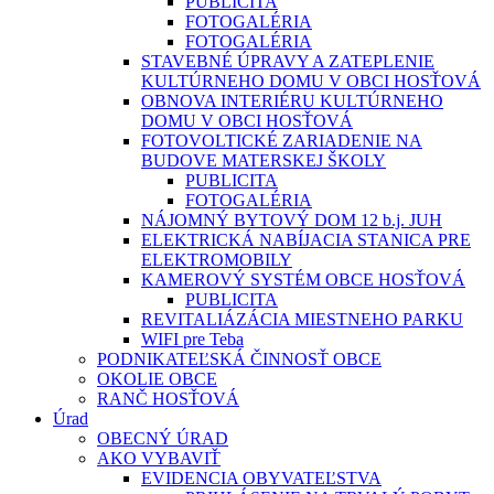
PUBLICITA
FOTOGALÉRIA
FOTOGALÉRIA
STAVEBNÉ ÚPRAVY A ZATEPLENIE
KULTÚRNEHO DOMU V OBCI HOSŤOVÁ
OBNOVA INTERIÉRU KULTÚRNEHO
DOMU V OBCI HOSŤOVÁ
FOTOVOLTICKÉ ZARIADENIE NA
BUDOVE MATERSKEJ ŠKOLY
PUBLICITA
FOTOGALÉRIA
NÁJOMNÝ BYTOVÝ DOM 12 b.j. JUH
ELEKTRICKÁ NABÍJACIA STANICA PRE
ELEKTROMOBILY
KAMEROVÝ SYSTÉM OBCE HOSŤOVÁ
PUBLICITA
REVITALIÁZÁCIA MIESTNEHO PARKU
WIFI pre Teba
PODNIKATEĽSKÁ ČINNOSŤ OBCE
OKOLIE OBCE
RANČ HOSŤOVÁ
Úrad
OBECNÝ ÚRAD
AKO VYBAVIŤ
EVIDENCIA OBYVATEĽSTVA