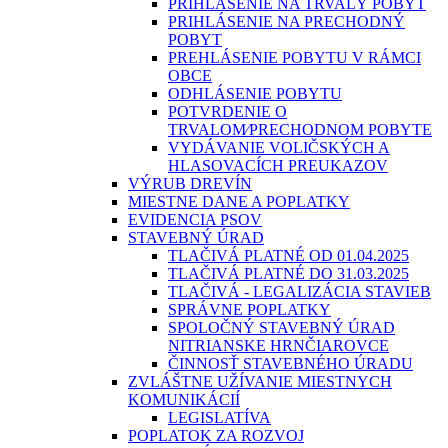
PRIHLÁSENIE NA TRVALÝ POBYT
PRIHLÁSENIE NA PRECHODNÝ
POBYT
PREHLÁSENIE POBYTU V RÁMCI
OBCE
ODHLÁSENIE POBYTU
POTVRDENIE O
TRVALOM⁄PRECHODNOM POBYTE
VYDÁVANIE VOLIČSKÝCH A
HLASOVACÍCH PREUKAZOV
VÝRUB DREVÍN
MIESTNE DANE A POPLATKY
EVIDENCIA PSOV
STAVEBNÝ ÚRAD
TLAČIVÁ PLATNÉ OD 01.04.2025
TLAČIVÁ PLATNÉ DO 31.03.2025
TLAČIVÁ - LEGALIZÁCIA STAVIEB
SPRÁVNE POPLATKY
SPOLOČNÝ STAVEBNÝ ÚRAD
NITRIANSKE HRNČIAROVCE
ČINNOSŤ STAVEBNÉHO ÚRADU
ZVLÁŠTNE UŽÍVANIE MIESTNYCH
KOMUNIKÁCIÍ
LEGISLATÍVA
POPLATOK ZA ROZVOJ