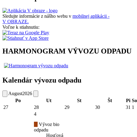
Sledujte informácie z nášho webu v
mobilnej aplikácii -
V OBRAZE.
Voľne k stiahnutiu:
HARMONOGRAM VÝVOZU ODPADU
Kalendár vývozu odpadu
August
2026
Po
Ut
St
Št
Pi
So
27
28
29
30
31
1
4
Vývoz bio
odpadu
Hosťová