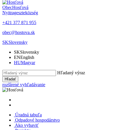
Obec
Hosťová
Nyitrageszte
község
+421 377 871 955
obec@hostova.sk
SK
Slovensky
SK
Slovensky
EN
English
HU
Magyar
Hľadaný výraz
Hľadať
rozšírené vyhľadávanie
Úradná tabuľa
Odpadové hospodárstvo
Ako vybaviť