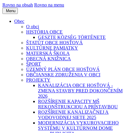
Rovno na obsah
Rovno na menu
Menu
Obec
O obci
HISTÓRIA OBCE
GESZTE KÖZSÉG TÖRTÉNETE
ŠTATÚT OBCE HOSŤOVÁ
KULTÚRNE PAMIATKY
MATERSKÁ ŠKOLA
OBECNÁ KNIŽNICA
ŠPORT
ÚZEMNÝ PLÁN OBCE HOSŤOVÁ
OBČIANSKE ZDRUŽENIA V OBCI
PROJEKTY
KANALIZÁCIA OBCE HOSŤOVÁ -
ZMENA STAVBY PRED DOKONČENÍM
2026
ROZŠÍRENIE KAPACITY MŠ
REKONŠTRUKCIOU A PRÍSTAVBOU
ROZŠÍRENIE KANALIZAČNEJ A
VODOVODNEJ SIETE 2025
MODERNIZÁCIA VYKUROVACIEHO
SYSTÉMU V KULTÚRNOM DOME