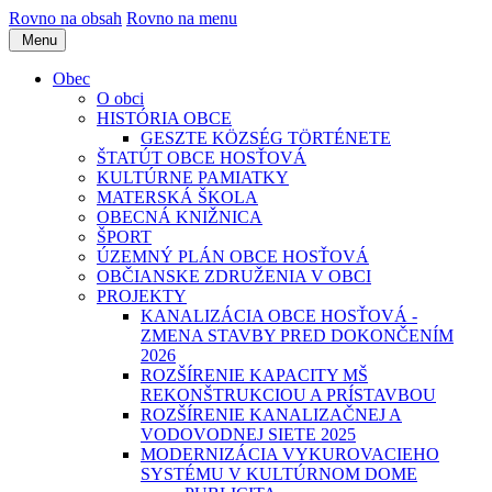
Rovno na obsah
Rovno na menu
Menu
Obec
O obci
HISTÓRIA OBCE
GESZTE KÖZSÉG TÖRTÉNETE
ŠTATÚT OBCE HOSŤOVÁ
KULTÚRNE PAMIATKY
MATERSKÁ ŠKOLA
OBECNÁ KNIŽNICA
ŠPORT
ÚZEMNÝ PLÁN OBCE HOSŤOVÁ
OBČIANSKE ZDRUŽENIA V OBCI
PROJEKTY
KANALIZÁCIA OBCE HOSŤOVÁ -
ZMENA STAVBY PRED DOKONČENÍM
2026
ROZŠÍRENIE KAPACITY MŠ
REKONŠTRUKCIOU A PRÍSTAVBOU
ROZŠÍRENIE KANALIZAČNEJ A
VODOVODNEJ SIETE 2025
MODERNIZÁCIA VYKUROVACIEHO
SYSTÉMU V KULTÚRNOM DOME