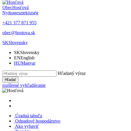
Obec
Hosťová
Nyitrageszte
község
+421 377 871 955
obec@hostova.sk
SK
Slovensky
SK
Slovensky
EN
English
HU
Magyar
Hľadaný výraz
Hľadať
rozšírené vyhľadávanie
Úradná tabuľa
Odpadové hospodárstvo
Ako vybaviť