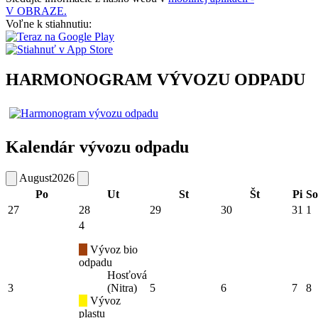
V OBRAZE.
Voľne k stiahnutiu:
HARMONOGRAM VÝVOZU ODPADU
Kalendár vývozu odpadu
August
2026
Po
Ut
St
Št
Pi
So
27
28
29
30
31
1
4
Vývoz bio
odpadu
Hosťová
3
(Nitra)
5
6
7
8
Vývoz
plastu