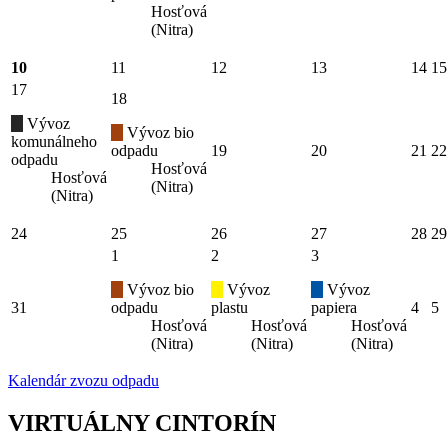
Hosťová
(Nitra)
10
11
12
13
14
15
17
18
Vývoz
Vývoz bio
komunálneho
odpadu
19
20
21
22
odpadu
Hosťová
Hosťová
(Nitra)
(Nitra)
24
25
26
27
28
29
1
2
3
Vývoz bio
Vývoz
Vývoz
31
odpadu
plastu
papiera
4
5
Hosťová
Hosťová
Hosťová
(Nitra)
(Nitra)
(Nitra)
Kalendár zvozu odpadu
VIRTUÁLNY CINTORÍN