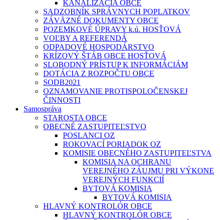
KANALIZÁCIA OBCE
SADZOBNÍK SPRÁVNYCH POPLATKOV
ZÁVÄZNÉ DOKUMENTY OBCE
POZEMKOVÉ ÚPRAVY k.ú. HOSŤOVÁ
VOĽBY A REFERENDÁ
ODPADOVÉ HOSPODÁRSTVO
KRÍZOVÝ ŠTÁB OBCE HOSŤOVÁ
SLOBODNÝ PRÍSTUP K INFORMÁCIÁM
DOTÁCIA Z ROZPOČTU OBCE
SODB2021
OZNAMOVANIE PROTISPOLOČENSKEJ
ČINNOSTI
Samospráva
STAROSTA OBCE
OBECNÉ ZASTUPITEĽSTVO
POSLANCI OZ
ROKOVACÍ PORIADOK OZ
KOMISIE OBECNÉHO ZASTUPITEĽSTVA
KOMISIA NA OCHRANU
VEREJNÉHO ZÁUJMU PRI VÝKONE
VEREJNÝCH FUNKCIÍ
BYTOVÁ KOMISIA
BYTOVÁ KOMISIA
HLAVNÝ KONTROLÓR OBCE
HLAVNÝ KONTROLÓR OBCE