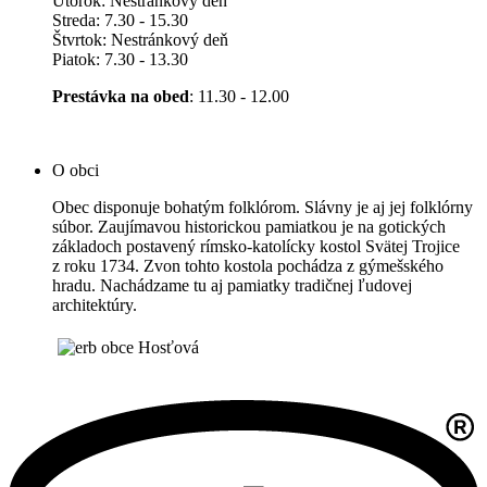
Utorok: Nestránkový deň
Streda: 7.30 - 15.30
Štvrtok: Nestránkový deň
Piatok: 7.30 - 13.30
Prestávka na obed
: 11.30 - 12.00
O obci
Obec disponuje bohatým folklórom. Slávny je aj jej folklórny
súbor. Zaujímavou historickou pamiatkou je na gotických
základoch postavený rímsko-katolícky kostol Svätej Trojice
z roku 1734. Zvon tohto kostola pochádza z gýmešského
hradu. Nachádzame tu aj pamiatky tradičnej ľudovej
architektúry.