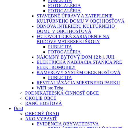
PUBLICITA
FOTOGALÉRIA
FOTOGALÉRIA
STAVEBNÉ ÚPRAVY A ZATEPLENIE
KULTÚRNEHO DOMU V OBCI HOSŤOVÁ
OBNOVA INTERIÉRU KULTÚRNEHO
DOMU V OBCI HOSŤOVÁ
FOTOVOLTICKÉ ZARIADENIE NA
BUDOVE MATERSKEJ ŠKOLY
PUBLICITA
FOTOGALÉRIA
NÁJOMNÝ BYTOVÝ DOM 12 b.j. JUH
ELEKTRICKÁ NABÍJACIA STANICA PRE
ELEKTROMOBILY
KAMEROVÝ SYSTÉM OBCE HOSŤOVÁ
PUBLICITA
REVITALIÁZÁCIA MIESTNEHO PARKU
WIFI pre Teba
PODNIKATEĽSKÁ ČINNOSŤ OBCE
OKOLIE OBCE
RANČ HOSŤOVÁ
Úrad
OBECNÝ ÚRAD
AKO VYBAVIŤ
EVIDENCIA OBYVATEĽSTVA