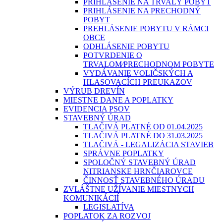
PRIHLÁSENIE NA TRVALÝ POBYT
PRIHLÁSENIE NA PRECHODNÝ
POBYT
PREHLÁSENIE POBYTU V RÁMCI
OBCE
ODHLÁSENIE POBYTU
POTVRDENIE O
TRVALOM⁄PRECHODNOM POBYTE
VYDÁVANIE VOLIČSKÝCH A
HLASOVACÍCH PREUKAZOV
VÝRUB DREVÍN
MIESTNE DANE A POPLATKY
EVIDENCIA PSOV
STAVEBNÝ ÚRAD
TLAČIVÁ PLATNÉ OD 01.04.2025
TLAČIVÁ PLATNÉ DO 31.03.2025
TLAČIVÁ - LEGALIZÁCIA STAVIEB
SPRÁVNE POPLATKY
SPOLOČNÝ STAVEBNÝ ÚRAD
NITRIANSKE HRNČIAROVCE
ČINNOSŤ STAVEBNÉHO ÚRADU
ZVLÁŠTNE UŽÍVANIE MIESTNYCH
KOMUNIKÁCIÍ
LEGISLATÍVA
POPLATOK ZA ROZVOJ