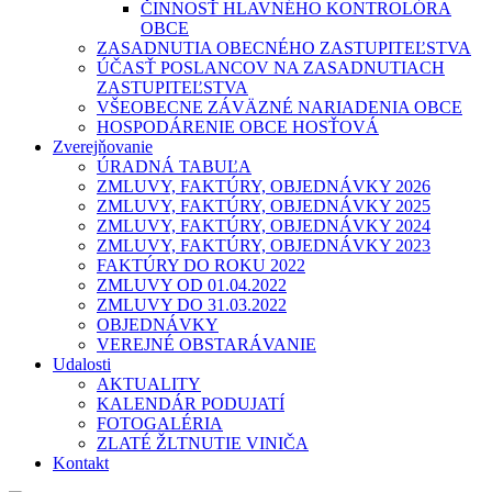
ČINNOSŤ HLAVNÉHO KONTROLÓRA
OBCE
ZASADNUTIA OBECNÉHO ZASTUPITEĽSTVA
ÚČASŤ POSLANCOV NA ZASADNUTIACH
ZASTUPITEĽSTVA
VŠEOBECNE ZÁVÄZNÉ NARIADENIA OBCE
HOSPODÁRENIE OBCE HOSŤOVÁ
Zverejňovanie
ÚRADNÁ TABUĽA
ZMLUVY, FAKTÚRY, OBJEDNÁVKY 2026
ZMLUVY, FAKTÚRY, OBJEDNÁVKY 2025
ZMLUVY, FAKTÚRY, OBJEDNÁVKY 2024
ZMLUVY, FAKTÚRY, OBJEDNÁVKY 2023
FAKTÚRY DO ROKU 2022
ZMLUVY OD 01.04.2022
ZMLUVY DO 31.03.2022
OBJEDNÁVKY
VEREJNÉ OBSTARÁVANIE
Udalosti
AKTUALITY
KALENDÁR PODUJATÍ
FOTOGALÉRIA
ZLATÉ ŽLTNUTIE VINIČA
Kontakt