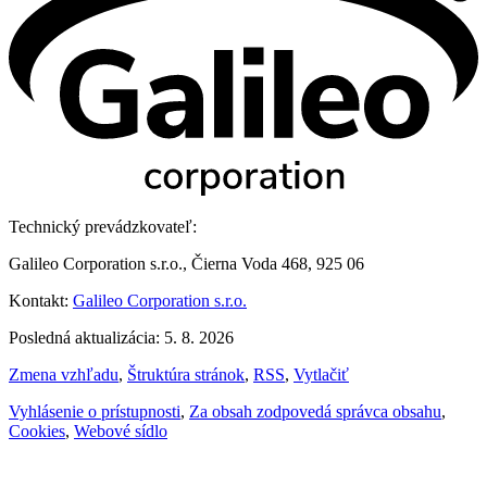
Technický prevádzkovateľ:
Galileo Corporation s.r.o., Čierna Voda 468, 925 06
Kontakt:
Galileo Corporation s.r.o.
Posledná aktualizácia: 5. 8. 2026
Zmena vzhľadu
,
Štruktúra stránok
,
RSS
,
Vytlačiť
Vyhlásenie o prístupnosti
,
Za obsah zodpovedá správca obsahu
,
Cookies
,
Webové sídlo