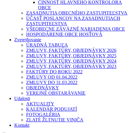
ČINNOSŤ HLAVNÉHO KONTROLÓRA
OBCE
ZASADNUTIA OBECNÉHO ZASTUPITEĽSTVA
ÚČASŤ POSLANCOV NA ZASADNUTIACH
ZASTUPITEĽSTVA
VŠEOBECNE ZÁVÄZNÉ NARIADENIA OBCE
HOSPODÁRENIE OBCE HOSŤOVÁ
Zverejňovanie
ÚRADNÁ TABUĽA
ZMLUVY, FAKTÚRY, OBJEDNÁVKY 2026
ZMLUVY, FAKTÚRY, OBJEDNÁVKY 2025
ZMLUVY, FAKTÚRY, OBJEDNÁVKY 2024
ZMLUVY, FAKTÚRY, OBJEDNÁVKY 2023
FAKTÚRY DO ROKU 2022
ZMLUVY OD 01.04.2022
ZMLUVY DO 31.03.2022
OBJEDNÁVKY
VEREJNÉ OBSTARÁVANIE
Udalosti
AKTUALITY
KALENDÁR PODUJATÍ
FOTOGALÉRIA
ZLATÉ ŽLTNUTIE VINIČA
Kontakt