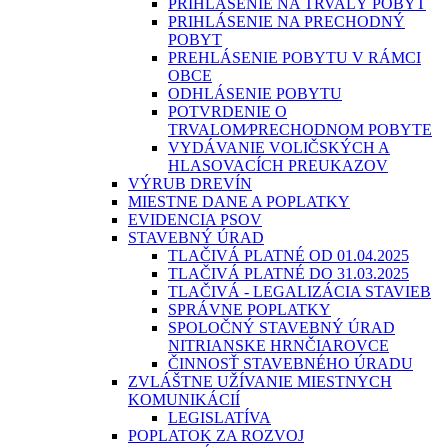
PRIHLÁSENIE NA TRVALÝ POBYT
PRIHLÁSENIE NA PRECHODNÝ
POBYT
PREHLÁSENIE POBYTU V RÁMCI
OBCE
ODHLÁSENIE POBYTU
POTVRDENIE O
TRVALOM⁄PRECHODNOM POBYTE
VYDÁVANIE VOLIČSKÝCH A
HLASOVACÍCH PREUKAZOV
VÝRUB DREVÍN
MIESTNE DANE A POPLATKY
EVIDENCIA PSOV
STAVEBNÝ ÚRAD
TLAČIVÁ PLATNÉ OD 01.04.2025
TLAČIVÁ PLATNÉ DO 31.03.2025
TLAČIVÁ - LEGALIZÁCIA STAVIEB
SPRÁVNE POPLATKY
SPOLOČNÝ STAVEBNÝ ÚRAD
NITRIANSKE HRNČIAROVCE
ČINNOSŤ STAVEBNÉHO ÚRADU
ZVLÁŠTNE UŽÍVANIE MIESTNYCH
KOMUNIKÁCIÍ
LEGISLATÍVA
POPLATOK ZA ROZVOJ