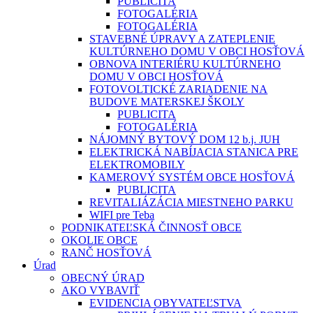
PUBLICITA
FOTOGALÉRIA
FOTOGALÉRIA
STAVEBNÉ ÚPRAVY A ZATEPLENIE
KULTÚRNEHO DOMU V OBCI HOSŤOVÁ
OBNOVA INTERIÉRU KULTÚRNEHO
DOMU V OBCI HOSŤOVÁ
FOTOVOLTICKÉ ZARIADENIE NA
BUDOVE MATERSKEJ ŠKOLY
PUBLICITA
FOTOGALÉRIA
NÁJOMNÝ BYTOVÝ DOM 12 b.j. JUH
ELEKTRICKÁ NABÍJACIA STANICA PRE
ELEKTROMOBILY
KAMEROVÝ SYSTÉM OBCE HOSŤOVÁ
PUBLICITA
REVITALIÁZÁCIA MIESTNEHO PARKU
WIFI pre Teba
PODNIKATEĽSKÁ ČINNOSŤ OBCE
OKOLIE OBCE
RANČ HOSŤOVÁ
Úrad
OBECNÝ ÚRAD
AKO VYBAVIŤ
EVIDENCIA OBYVATEĽSTVA