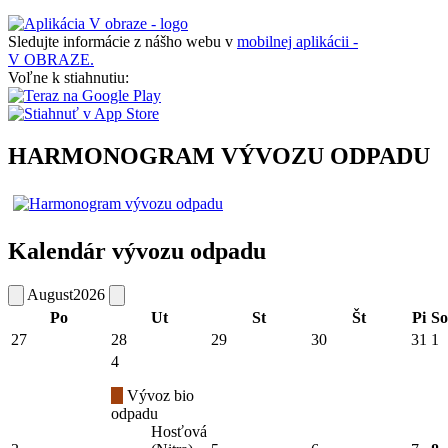
Sledujte informácie z nášho webu v
mobilnej aplikácii -
V OBRAZE.
Voľne k stiahnutiu:
HARMONOGRAM VÝVOZU ODPADU
Kalendár vývozu odpadu
August
2026
Po
Ut
St
Št
Pi
So
27
28
29
30
31
1
4
Vývoz bio
odpadu
Hosťová