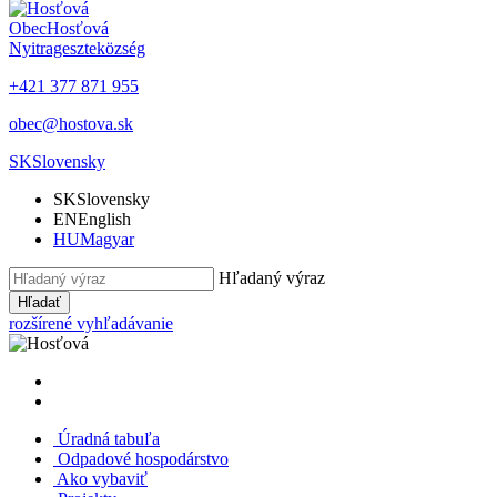
Obec
Hosťová
Nyitrageszte
község
+421 377 871 955
obec@hostova.sk
SK
Slovensky
SK
Slovensky
EN
English
HU
Magyar
Hľadaný výraz
Hľadať
rozšírené vyhľadávanie
Úradná tabuľa
Odpadové hospodárstvo
Ako vybaviť