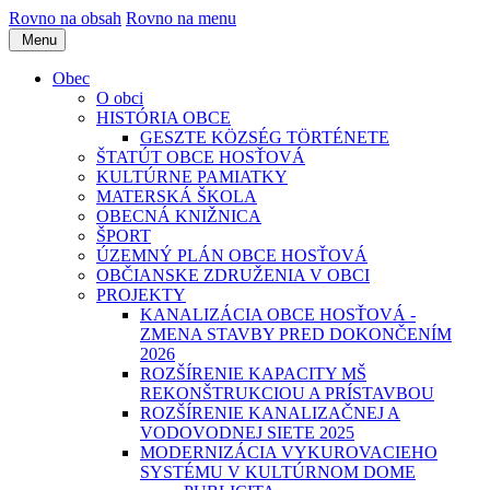
Rovno na obsah
Rovno na menu
Menu
Obec
O obci
HISTÓRIA OBCE
GESZTE KÖZSÉG TÖRTÉNETE
ŠTATÚT OBCE HOSŤOVÁ
KULTÚRNE PAMIATKY
MATERSKÁ ŠKOLA
OBECNÁ KNIŽNICA
ŠPORT
ÚZEMNÝ PLÁN OBCE HOSŤOVÁ
OBČIANSKE ZDRUŽENIA V OBCI
PROJEKTY
KANALIZÁCIA OBCE HOSŤOVÁ -
ZMENA STAVBY PRED DOKONČENÍM
2026
ROZŠÍRENIE KAPACITY MŠ
REKONŠTRUKCIOU A PRÍSTAVBOU
ROZŠÍRENIE KANALIZAČNEJ A
VODOVODNEJ SIETE 2025
MODERNIZÁCIA VYKUROVACIEHO
SYSTÉMU V KULTÚRNOM DOME