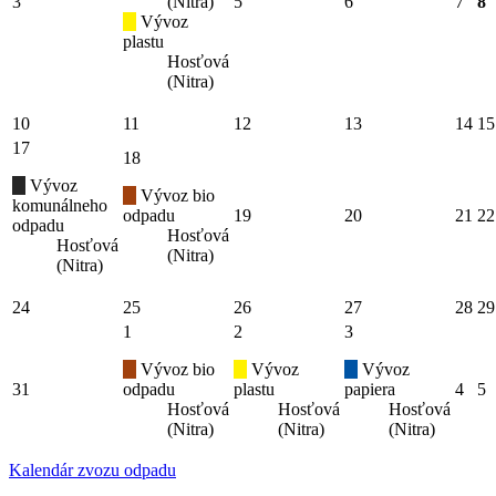
3
(Nitra)
5
6
7
8
Vývoz
plastu
Hosťová
(Nitra)
10
11
12
13
14
15
17
18
Vývoz
Vývoz bio
komunálneho
odpadu
19
20
21
22
odpadu
Hosťová
Hosťová
(Nitra)
(Nitra)
24
25
26
27
28
29
1
2
3
Vývoz bio
Vývoz
Vývoz
31
odpadu
plastu
papiera
4
5
Hosťová
Hosťová
Hosťová
(Nitra)
(Nitra)
(Nitra)
Kalendár zvozu odpadu