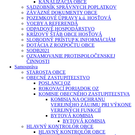
KANALIZÁCIA OBCE
SADZOBNÍK SPRÁVNYCH POPLATKOV
ZÁVÄZNÉ DOKUMENTY OBCE
POZEMKOVÉ ÚPRAVY k.ú. HOSŤOVÁ
VOĽBY A REFERENDÁ
ODPADOVÉ HOSPODÁRSTVO
KRÍZOVÝ ŠTÁB OBCE HOSŤOVÁ
SLOBODNÝ PRÍSTUP K INFORMÁCIÁM
DOTÁCIA Z ROZPOČTU OBCE
SODB2021
OZNAMOVANIE PROTISPOLOČENSKEJ
ČINNOSTI
Samospráva
STAROSTA OBCE
OBECNÉ ZASTUPITEĽSTVO
POSLANCI OZ
ROKOVACÍ PORIADOK OZ
KOMISIE OBECNÉHO ZASTUPITEĽSTVA
KOMISIA NA OCHRANU
VEREJNÉHO ZÁUJMU PRI VÝKONE
VEREJNÝCH FUNKCIÍ
BYTOVÁ KOMISIA
BYTOVÁ KOMISIA
HLAVNÝ KONTROLÓR OBCE
HLAVNÝ KONTROLÓR OBCE