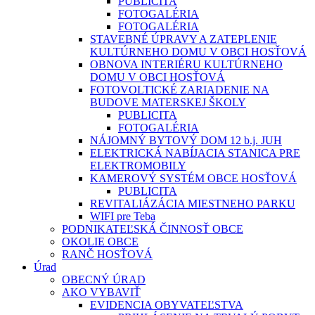
PUBLICITA
FOTOGALÉRIA
FOTOGALÉRIA
STAVEBNÉ ÚPRAVY A ZATEPLENIE
KULTÚRNEHO DOMU V OBCI HOSŤOVÁ
OBNOVA INTERIÉRU KULTÚRNEHO
DOMU V OBCI HOSŤOVÁ
FOTOVOLTICKÉ ZARIADENIE NA
BUDOVE MATERSKEJ ŠKOLY
PUBLICITA
FOTOGALÉRIA
NÁJOMNÝ BYTOVÝ DOM 12 b.j. JUH
ELEKTRICKÁ NABÍJACIA STANICA PRE
ELEKTROMOBILY
KAMEROVÝ SYSTÉM OBCE HOSŤOVÁ
PUBLICITA
REVITALIÁZÁCIA MIESTNEHO PARKU
WIFI pre Teba
PODNIKATEĽSKÁ ČINNOSŤ OBCE
OKOLIE OBCE
RANČ HOSŤOVÁ
Úrad
OBECNÝ ÚRAD
AKO VYBAVIŤ
EVIDENCIA OBYVATEĽSTVA