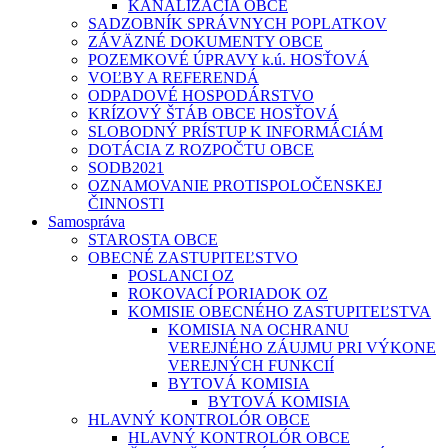
KANALIZÁCIA OBCE
SADZOBNÍK SPRÁVNYCH POPLATKOV
ZÁVÄZNÉ DOKUMENTY OBCE
POZEMKOVÉ ÚPRAVY k.ú. HOSŤOVÁ
VOĽBY A REFERENDÁ
ODPADOVÉ HOSPODÁRSTVO
KRÍZOVÝ ŠTÁB OBCE HOSŤOVÁ
SLOBODNÝ PRÍSTUP K INFORMÁCIÁM
DOTÁCIA Z ROZPOČTU OBCE
SODB2021
OZNAMOVANIE PROTISPOLOČENSKEJ
ČINNOSTI
Samospráva
STAROSTA OBCE
OBECNÉ ZASTUPITEĽSTVO
POSLANCI OZ
ROKOVACÍ PORIADOK OZ
KOMISIE OBECNÉHO ZASTUPITEĽSTVA
KOMISIA NA OCHRANU
VEREJNÉHO ZÁUJMU PRI VÝKONE
VEREJNÝCH FUNKCIÍ
BYTOVÁ KOMISIA
BYTOVÁ KOMISIA
HLAVNÝ KONTROLÓR OBCE
HLAVNÝ KONTROLÓR OBCE