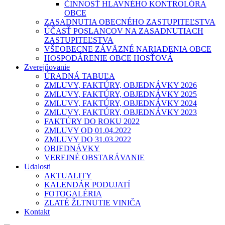
ČINNOSŤ HLAVNÉHO KONTROLÓRA
OBCE
ZASADNUTIA OBECNÉHO ZASTUPITEĽSTVA
ÚČASŤ POSLANCOV NA ZASADNUTIACH
ZASTUPITEĽSTVA
VŠEOBECNE ZÁVÄZNÉ NARIADENIA OBCE
HOSPODÁRENIE OBCE HOSŤOVÁ
Zverejňovanie
ÚRADNÁ TABUĽA
ZMLUVY, FAKTÚRY, OBJEDNÁVKY 2026
ZMLUVY, FAKTÚRY, OBJEDNÁVKY 2025
ZMLUVY, FAKTÚRY, OBJEDNÁVKY 2024
ZMLUVY, FAKTÚRY, OBJEDNÁVKY 2023
FAKTÚRY DO ROKU 2022
ZMLUVY OD 01.04.2022
ZMLUVY DO 31.03.2022
OBJEDNÁVKY
VEREJNÉ OBSTARÁVANIE
Udalosti
AKTUALITY
KALENDÁR PODUJATÍ
FOTOGALÉRIA
ZLATÉ ŽLTNUTIE VINIČA
Kontakt