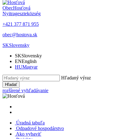
Obec
Hosťová
Nyitrageszte
község
+421 377 871 955
obec@hostova.sk
SK
Slovensky
SK
Slovensky
EN
English
HU
Magyar
Hľadaný výraz
Hľadať
rozšírené vyhľadávanie
Úradná tabuľa
Odpadové hospodárstvo
Ako vybaviť