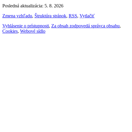
Posledná aktualizácia: 5. 8. 2026
Zmena vzhľadu
,
Štruktúra stránok
,
RSS
,
Vytlačiť
Vyhlásenie o prístupnosti
,
Za obsah zodpovedá správca obsahu
,
Cookies
,
Webové sídlo