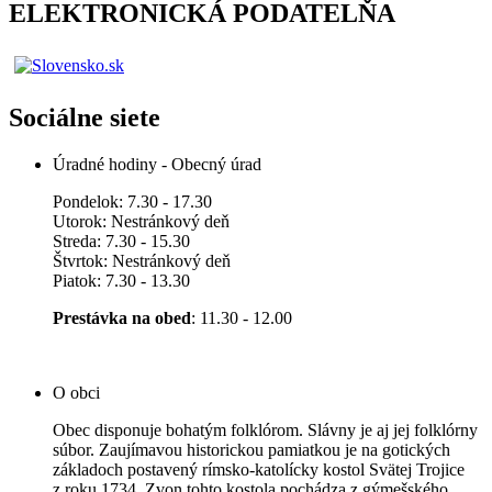
ELEKTRONICKÁ PODATELŇA
Sociálne siete
Úradné hodiny - Obecný úrad
Pondelok: 7.30 - 17.30
Utorok: Nestránkový deň
Streda: 7.30 - 15.30
Štvrtok: Nestránkový deň
Piatok: 7.30 - 13.30
Prestávka na obed
: 11.30 - 12.00
O obci
Obec disponuje bohatým folklórom. Slávny je aj jej folklórny
súbor. Zaujímavou historickou pamiatkou je na gotických
základoch postavený rímsko-katolícky kostol Svätej Trojice
z roku 1734. Zvon tohto kostola pochádza z gýmešského