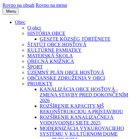
Rovno na obsah
Rovno na menu
Menu
Obec
O obci
HISTÓRIA OBCE
GESZTE KÖZSÉG TÖRTÉNETE
ŠTATÚT OBCE HOSŤOVÁ
KULTÚRNE PAMIATKY
MATERSKÁ ŠKOLA
OBECNÁ KNIŽNICA
ŠPORT
ÚZEMNÝ PLÁN OBCE HOSŤOVÁ
OBČIANSKE ZDRUŽENIA V OBCI
PROJEKTY
KANALIZÁCIA OBCE HOSŤOVÁ -
ZMENA STAVBY PRED DOKONČENÍM
2026
ROZŠÍRENIE KAPACITY MŠ
REKONŠTRUKCIOU A PRÍSTAVBOU
ROZŠÍRENIE KANALIZAČNEJ A
VODOVODNEJ SIETE 2025
MODERNIZÁCIA VYKUROVACIEHO
SYSTÉMU V KULTÚRNOM DOME