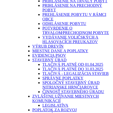
PRIHLÁSENIE NA TRVALÝ POBYT
PRIHLÁSENIE NA PRECHODNÝ
POBYT
PREHLÁSENIE POBYTU V RÁMCI
OBCE
ODHLÁSENIE POBYTU
POTVRDENIE O
TRVALOM⁄PRECHODNOM POBYTE
VYDÁVANIE VOLIČSKÝCH A
HLASOVACÍCH PREUKAZOV
VÝRUB DREVÍN
MIESTNE DANE A POPLATKY
EVIDENCIA PSOV
STAVEBNÝ ÚRAD
TLAČIVÁ PLATNÉ OD 01.04.2025
TLAČIVÁ PLATNÉ DO 31.03.2025
TLAČIVÁ - LEGALIZÁCIA STAVIEB
SPRÁVNE POPLATKY
SPOLOČNÝ STAVEBNÝ ÚRAD
NITRIANSKE HRNČIAROVCE
ČINNOSŤ STAVEBNÉHO ÚRADU
ZVLÁŠTNE UŽÍVANIE MIESTNYCH
KOMUNIKÁCIÍ
LEGISLATÍVA
POPLATOK ZA ROZVOJ