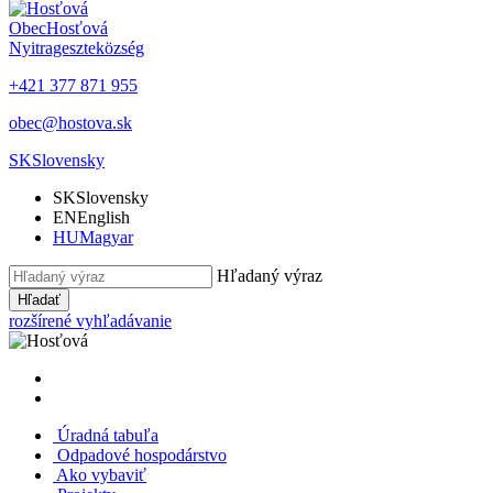
Obec
Hosťová
Nyitrageszte
község
+421 377 871 955
obec@hostova.sk
SK
Slovensky
SK
Slovensky
EN
English
HU
Magyar
Hľadaný výraz
Hľadať
rozšírené vyhľadávanie
Úradná tabuľa
Odpadové hospodárstvo
Ako vybaviť