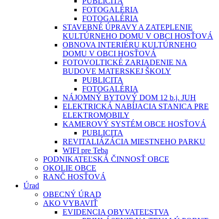
PUBLICITA
FOTOGALÉRIA
FOTOGALÉRIA
STAVEBNÉ ÚPRAVY A ZATEPLENIE
KULTÚRNEHO DOMU V OBCI HOSŤOVÁ
OBNOVA INTERIÉRU KULTÚRNEHO
DOMU V OBCI HOSŤOVÁ
FOTOVOLTICKÉ ZARIADENIE NA
BUDOVE MATERSKEJ ŠKOLY
PUBLICITA
FOTOGALÉRIA
NÁJOMNÝ BYTOVÝ DOM 12 b.j. JUH
ELEKTRICKÁ NABÍJACIA STANICA PRE
ELEKTROMOBILY
KAMEROVÝ SYSTÉM OBCE HOSŤOVÁ
PUBLICITA
REVITALIÁZÁCIA MIESTNEHO PARKU
WIFI pre Teba
PODNIKATEĽSKÁ ČINNOSŤ OBCE
OKOLIE OBCE
RANČ HOSŤOVÁ
Úrad
OBECNÝ ÚRAD
AKO VYBAVIŤ
EVIDENCIA OBYVATEĽSTVA