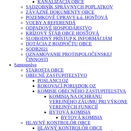
KANALIZÁCIA OBCE
SADZOBNÍK SPRÁVNYCH POPLATKOV
ZÁVÄZNÉ DOKUMENTY OBCE
POZEMKOVÉ ÚPRAVY k.ú. HOSŤOVÁ
VOĽBY A REFERENDÁ
ODPADOVÉ HOSPODÁRSTVO
KRÍZOVÝ ŠTÁB OBCE HOSŤOVÁ
SLOBODNÝ PRÍSTUP K INFORMÁCIÁM
DOTÁCIA Z ROZPOČTU OBCE
SODB2021
OZNAMOVANIE PROTISPOLOČENSKEJ
ČINNOSTI
Samospráva
STAROSTA OBCE
OBECNÉ ZASTUPITEĽSTVO
POSLANCI OZ
ROKOVACÍ PORIADOK OZ
KOMISIE OBECNÉHO ZASTUPITEĽSTVA
KOMISIA NA OCHRANU
VEREJNÉHO ZÁUJMU PRI VÝKONE
VEREJNÝCH FUNKCIÍ
BYTOVÁ KOMISIA
BYTOVÁ KOMISIA
HLAVNÝ KONTROLÓR OBCE
HLAVNÝ KONTROLÓR OBCE