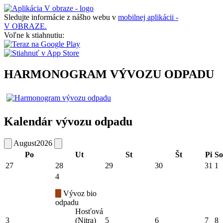
Sledujte informácie z nášho webu v
mobilnej aplikácii -
V OBRAZE.
Voľne k stiahnutiu:
HARMONOGRAM VÝVOZU ODPADU
Kalendár vývozu odpadu
August
2026
Po
Ut
St
Št
Pi
So
27
28
29
30
31
1
4
Vývoz bio
odpadu
Hosťová
3
(Nitra)
5
6
7
8