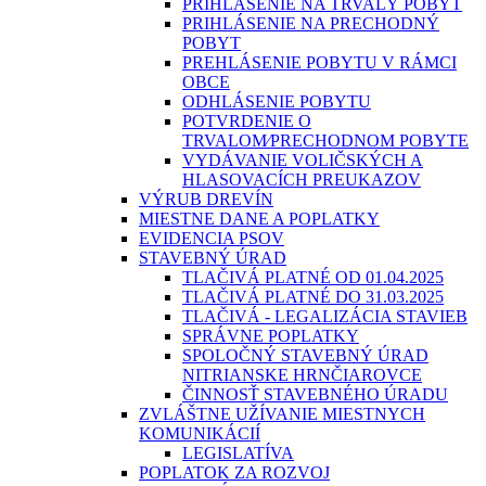
PRIHLÁSENIE NA TRVALÝ POBYT
PRIHLÁSENIE NA PRECHODNÝ
POBYT
PREHLÁSENIE POBYTU V RÁMCI
OBCE
ODHLÁSENIE POBYTU
POTVRDENIE O
TRVALOM⁄PRECHODNOM POBYTE
VYDÁVANIE VOLIČSKÝCH A
HLASOVACÍCH PREUKAZOV
VÝRUB DREVÍN
MIESTNE DANE A POPLATKY
EVIDENCIA PSOV
STAVEBNÝ ÚRAD
TLAČIVÁ PLATNÉ OD 01.04.2025
TLAČIVÁ PLATNÉ DO 31.03.2025
TLAČIVÁ - LEGALIZÁCIA STAVIEB
SPRÁVNE POPLATKY
SPOLOČNÝ STAVEBNÝ ÚRAD
NITRIANSKE HRNČIAROVCE
ČINNOSŤ STAVEBNÉHO ÚRADU
ZVLÁŠTNE UŽÍVANIE MIESTNYCH
KOMUNIKÁCIÍ
LEGISLATÍVA
POPLATOK ZA ROZVOJ