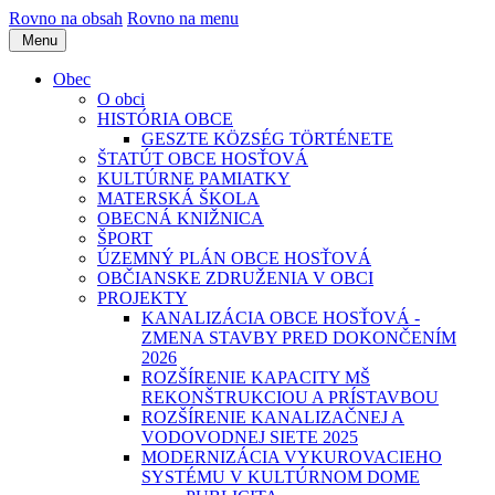
Rovno na obsah
Rovno na menu
Menu
Obec
O obci
HISTÓRIA OBCE
GESZTE KÖZSÉG TÖRTÉNETE
ŠTATÚT OBCE HOSŤOVÁ
KULTÚRNE PAMIATKY
MATERSKÁ ŠKOLA
OBECNÁ KNIŽNICA
ŠPORT
ÚZEMNÝ PLÁN OBCE HOSŤOVÁ
OBČIANSKE ZDRUŽENIA V OBCI
PROJEKTY
KANALIZÁCIA OBCE HOSŤOVÁ -
ZMENA STAVBY PRED DOKONČENÍM
2026
ROZŠÍRENIE KAPACITY MŠ
REKONŠTRUKCIOU A PRÍSTAVBOU
ROZŠÍRENIE KANALIZAČNEJ A
VODOVODNEJ SIETE 2025
MODERNIZÁCIA VYKUROVACIEHO
SYSTÉMU V KULTÚRNOM DOME