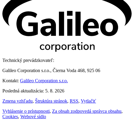
Technický prevádzkovateľ:
Galileo Corporation s.r.o., Čierna Voda 468, 925 06
Kontakt:
Galileo Corporation s.r.o.
Posledná aktualizácia: 5. 8. 2026
Zmena vzhľadu
,
Štruktúra stránok
,
RSS
,
Vytlačiť
Vyhlásenie o prístupnosti
,
Za obsah zodpovedá správca obsahu
,
Cookies
,
Webové sídlo