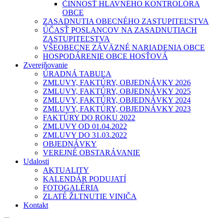
ČINNOSŤ HLAVNÉHO KONTROLÓRA
OBCE
ZASADNUTIA OBECNÉHO ZASTUPITEĽSTVA
ÚČASŤ POSLANCOV NA ZASADNUTIACH
ZASTUPITEĽSTVA
VŠEOBECNE ZÁVÄZNÉ NARIADENIA OBCE
HOSPODÁRENIE OBCE HOSŤOVÁ
Zverejňovanie
ÚRADNÁ TABUĽA
ZMLUVY, FAKTÚRY, OBJEDNÁVKY 2026
ZMLUVY, FAKTÚRY, OBJEDNÁVKY 2025
ZMLUVY, FAKTÚRY, OBJEDNÁVKY 2024
ZMLUVY, FAKTÚRY, OBJEDNÁVKY 2023
FAKTÚRY DO ROKU 2022
ZMLUVY OD 01.04.2022
ZMLUVY DO 31.03.2022
OBJEDNÁVKY
VEREJNÉ OBSTARÁVANIE
Udalosti
AKTUALITY
KALENDÁR PODUJATÍ
FOTOGALÉRIA
ZLATÉ ŽLTNUTIE VINIČA
Kontakt