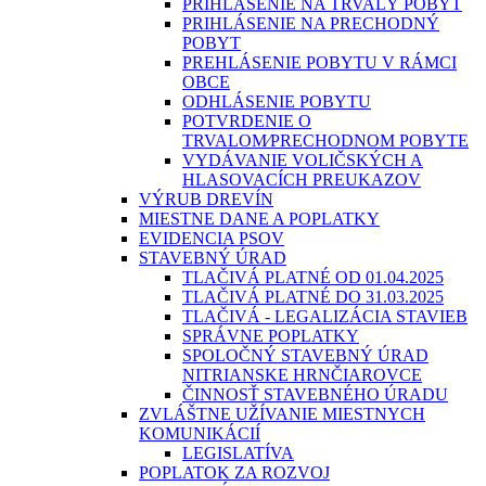
PRIHLÁSENIE NA TRVALÝ POBYT
PRIHLÁSENIE NA PRECHODNÝ
POBYT
PREHLÁSENIE POBYTU V RÁMCI
OBCE
ODHLÁSENIE POBYTU
POTVRDENIE O
TRVALOM⁄PRECHODNOM POBYTE
VYDÁVANIE VOLIČSKÝCH A
HLASOVACÍCH PREUKAZOV
VÝRUB DREVÍN
MIESTNE DANE A POPLATKY
EVIDENCIA PSOV
STAVEBNÝ ÚRAD
TLAČIVÁ PLATNÉ OD 01.04.2025
TLAČIVÁ PLATNÉ DO 31.03.2025
TLAČIVÁ - LEGALIZÁCIA STAVIEB
SPRÁVNE POPLATKY
SPOLOČNÝ STAVEBNÝ ÚRAD
NITRIANSKE HRNČIAROVCE
ČINNOSŤ STAVEBNÉHO ÚRADU
ZVLÁŠTNE UŽÍVANIE MIESTNYCH
KOMUNIKÁCIÍ
LEGISLATÍVA
POPLATOK ZA ROZVOJ