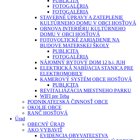
PUBLICITA
FOTOGALÉRIA
FOTOGALÉRIA
STAVEBNÉ ÚPRAVY A ZATEPLENIE
KULTÚRNEHO DOMU V OBCI HOSŤOVÁ
OBNOVA INTERIÉRU KULTÚRNEHO
DOMU V OBCI HOSŤOVÁ
FOTOVOLTICKÉ ZARIADENIE NA
BUDOVE MATERSKEJ ŠKOLY
PUBLICITA
FOTOGALÉRIA
NÁJOMNÝ BYTOVÝ DOM 12 b.j. JUH
ELEKTRICKÁ NABÍJACIA STANICA PRE
ELEKTROMOBILY
KAMEROVÝ SYSTÉM OBCE HOSŤOVÁ
PUBLICITA
REVITALIÁZÁCIA MIESTNEHO PARKU
WIFI pre Teba
PODNIKATEĽSKÁ ČINNOSŤ OBCE
OKOLIE OBCE
RANČ HOSŤOVÁ
Úrad
OBECNÝ ÚRAD
AKO VYBAVIŤ
EVIDENCIA OBYVATEĽSTVA