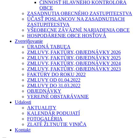
ČINNOSŤ HLAVNÉHO KONTROLÓRA
OBCE
ZASADNUTIA OBECNÉHO ZASTUPITEĽSTVA
ÚČASŤ POSLANCOV NA ZASADNUTIACH
ZASTUPITEĽSTVA
VŠEOBECNE ZÁVÄZNÉ NARIADENIA OBCE
HOSPODÁRENIE OBCE HOSŤOVÁ
Zverejňovanie
ÚRADNÁ TABUĽA
ZMLUVY, FAKTÚRY, OBJEDNÁVKY 2026
ZMLUVY, FAKTÚRY, OBJEDNÁVKY 2025
ZMLUVY, FAKTÚRY, OBJEDNÁVKY 2024
ZMLUVY, FAKTÚRY, OBJEDNÁVKY 2023
FAKTÚRY DO ROKU 2022
ZMLUVY OD 01.04.2022
ZMLUVY DO 31.03.2022
OBJEDNÁVKY
VEREJNÉ OBSTARÁVANIE
Udalosti
AKTUALITY
KALENDÁR PODUJATÍ
FOTOGALÉRIA
ZLATÉ ŽLTNUTIE VINIČA
Kontakt