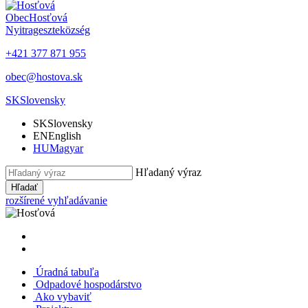
Obec
Hosťová
Nyitrageszte
község
+421 377 871 955
obec@hostova.sk
SK
Slovensky
SK
Slovensky
EN
English
HU
Magyar
Hľadaný výraz
Hľadať
rozšírené vyhľadávanie
Úradná tabuľa
Odpadové hospodárstvo
Ako vybaviť