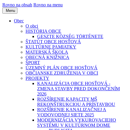
Rovno na obsah
Rovno na menu
Menu
Obec
O obci
HISTÓRIA OBCE
GESZTE KÖZSÉG TÖRTÉNETE
ŠTATÚT OBCE HOSŤOVÁ
KULTÚRNE PAMIATKY
MATERSKÁ ŠKOLA
OBECNÁ KNIŽNICA
ŠPORT
ÚZEMNÝ PLÁN OBCE HOSŤOVÁ
OBČIANSKE ZDRUŽENIA V OBCI
PROJEKTY
KANALIZÁCIA OBCE HOSŤOVÁ -
ZMENA STAVBY PRED DOKONČENÍM
2026
ROZŠÍRENIE KAPACITY MŠ
REKONŠTRUKCIOU A PRÍSTAVBOU
ROZŠÍRENIE KANALIZAČNEJ A
VODOVODNEJ SIETE 2025
MODERNIZÁCIA VYKUROVACIEHO
SYSTÉMU V KULTÚRNOM DOME