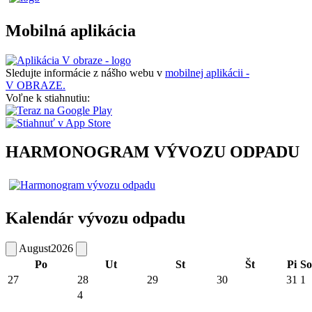
Mobilná aplikácia
Sledujte informácie z nášho webu v
mobilnej aplikácii -
V OBRAZE.
Voľne k stiahnutiu:
HARMONOGRAM VÝVOZU ODPADU
Kalendár vývozu odpadu
August
2026
Po
Ut
St
Št
Pi
So
27
28
29
30
31
1
4