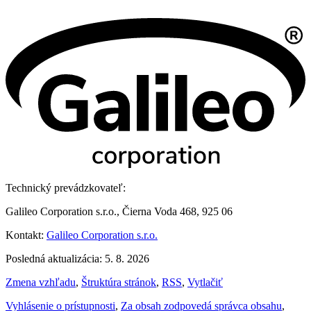
Technický prevádzkovateľ:
Galileo Corporation s.r.o., Čierna Voda 468, 925 06
Kontakt:
Galileo Corporation s.r.o.
Posledná aktualizácia: 5. 8. 2026
Zmena vzhľadu
,
Štruktúra stránok
,
RSS
,
Vytlačiť
Vyhlásenie o prístupnosti
,
Za obsah zodpovedá správca obsahu
,