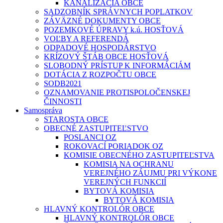
KANALIZÁCIA OBCE
SADZOBNÍK SPRÁVNYCH POPLATKOV
ZÁVÄZNÉ DOKUMENTY OBCE
POZEMKOVÉ ÚPRAVY k.ú. HOSŤOVÁ
VOĽBY A REFERENDÁ
ODPADOVÉ HOSPODÁRSTVO
KRÍZOVÝ ŠTÁB OBCE HOSŤOVÁ
SLOBODNÝ PRÍSTUP K INFORMÁCIÁM
DOTÁCIA Z ROZPOČTU OBCE
SODB2021
OZNAMOVANIE PROTISPOLOČENSKEJ
ČINNOSTI
Samospráva
STAROSTA OBCE
OBECNÉ ZASTUPITEĽSTVO
POSLANCI OZ
ROKOVACÍ PORIADOK OZ
KOMISIE OBECNÉHO ZASTUPITEĽSTVA
KOMISIA NA OCHRANU
VEREJNÉHO ZÁUJMU PRI VÝKONE
VEREJNÝCH FUNKCIÍ
BYTOVÁ KOMISIA
BYTOVÁ KOMISIA
HLAVNÝ KONTROLÓR OBCE
HLAVNÝ KONTROLÓR OBCE