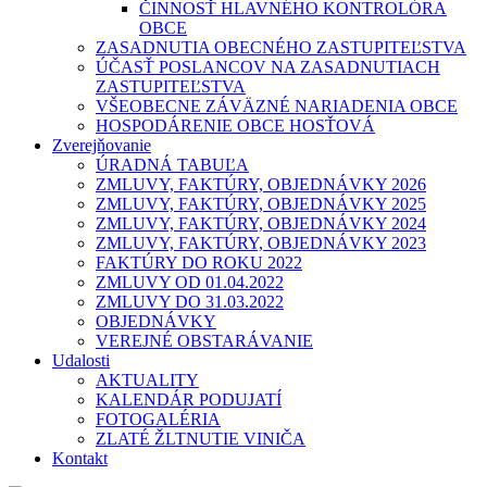
ČINNOSŤ HLAVNÉHO KONTROLÓRA
OBCE
ZASADNUTIA OBECNÉHO ZASTUPITEĽSTVA
ÚČASŤ POSLANCOV NA ZASADNUTIACH
ZASTUPITEĽSTVA
VŠEOBECNE ZÁVÄZNÉ NARIADENIA OBCE
HOSPODÁRENIE OBCE HOSŤOVÁ
Zverejňovanie
ÚRADNÁ TABUĽA
ZMLUVY, FAKTÚRY, OBJEDNÁVKY 2026
ZMLUVY, FAKTÚRY, OBJEDNÁVKY 2025
ZMLUVY, FAKTÚRY, OBJEDNÁVKY 2024
ZMLUVY, FAKTÚRY, OBJEDNÁVKY 2023
FAKTÚRY DO ROKU 2022
ZMLUVY OD 01.04.2022
ZMLUVY DO 31.03.2022
OBJEDNÁVKY
VEREJNÉ OBSTARÁVANIE
Udalosti
AKTUALITY
KALENDÁR PODUJATÍ
FOTOGALÉRIA
ZLATÉ ŽLTNUTIE VINIČA
Kontakt