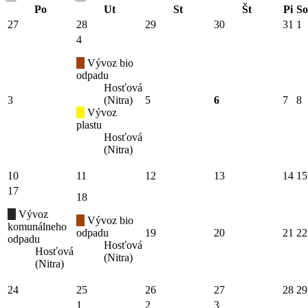
Po
Ut
St
Št
Pi
So
27
28
29
30
31
1
4
Vývoz bio
odpadu
Hosťová
3
(Nitra)
5
6
7
8
Vývoz
plastu
Hosťová
(Nitra)
10
11
12
13
14
15
17
18
Vývoz
Vývoz bio
komunálneho
odpadu
19
20
21
22
odpadu
Hosťová
Hosťová
(Nitra)
(Nitra)
24
25
26
27
28
29
1
2
3