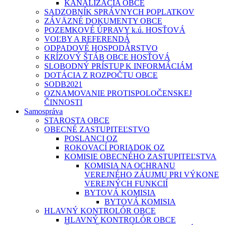
KANALIZÁCIA OBCE
SADZOBNÍK SPRÁVNYCH POPLATKOV
ZÁVÄZNÉ DOKUMENTY OBCE
POZEMKOVÉ ÚPRAVY k.ú. HOSŤOVÁ
VOĽBY A REFERENDÁ
ODPADOVÉ HOSPODÁRSTVO
KRÍZOVÝ ŠTÁB OBCE HOSŤOVÁ
SLOBODNÝ PRÍSTUP K INFORMÁCIÁM
DOTÁCIA Z ROZPOČTU OBCE
SODB2021
OZNAMOVANIE PROTISPOLOČENSKEJ
ČINNOSTI
Samospráva
STAROSTA OBCE
OBECNÉ ZASTUPITEĽSTVO
POSLANCI OZ
ROKOVACÍ PORIADOK OZ
KOMISIE OBECNÉHO ZASTUPITEĽSTVA
KOMISIA NA OCHRANU
VEREJNÉHO ZÁUJMU PRI VÝKONE
VEREJNÝCH FUNKCIÍ
BYTOVÁ KOMISIA
BYTOVÁ KOMISIA
HLAVNÝ KONTROLÓR OBCE
HLAVNÝ KONTROLÓR OBCE