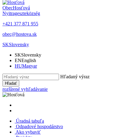
Obec
Hosťová
Nyitrageszte
község
+421 377 871 955
obec@hostova.sk
SK
Slovensky
SK
Slovensky
EN
English
HU
Magyar
Hľadaný výraz
Hľadať
rozšírené vyhľadávanie
Úradná tabuľa
Odpadové hospodárstvo
Ako vybaviť