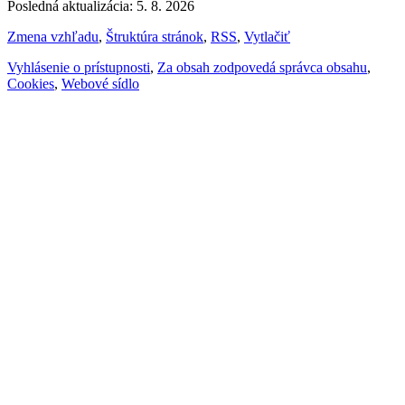
Posledná aktualizácia: 5. 8. 2026
Zmena vzhľadu
,
Štruktúra stránok
,
RSS
,
Vytlačiť
Vyhlásenie o prístupnosti
,
Za obsah zodpovedá správca obsahu
,
Cookies
,
Webové sídlo