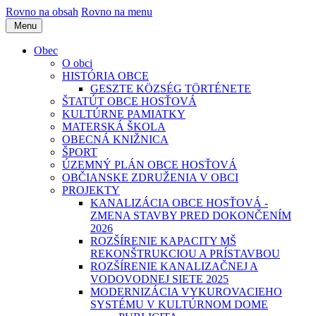
Rovno na obsah
Rovno na menu
Menu
Obec
O obci
HISTÓRIA OBCE
GESZTE KÖZSÉG TÖRTÉNETE
ŠTATÚT OBCE HOSŤOVÁ
KULTÚRNE PAMIATKY
MATERSKÁ ŠKOLA
OBECNÁ KNIŽNICA
ŠPORT
ÚZEMNÝ PLÁN OBCE HOSŤOVÁ
OBČIANSKE ZDRUŽENIA V OBCI
PROJEKTY
KANALIZÁCIA OBCE HOSŤOVÁ -
ZMENA STAVBY PRED DOKONČENÍM
2026
ROZŠÍRENIE KAPACITY MŠ
REKONŠTRUKCIOU A PRÍSTAVBOU
ROZŠÍRENIE KANALIZAČNEJ A
VODOVODNEJ SIETE 2025
MODERNIZÁCIA VYKUROVACIEHO
SYSTÉMU V KULTÚRNOM DOME