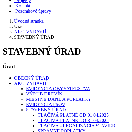
Projekty
Kontakt
Pozemkové úpravy
Úvodná stránka
Úrad
AKO VYBAVIŤ
STAVEBNÝ ÚRAD
STAVEBNÝ ÚRAD
Úrad
OBECNÝ ÚRAD
AKO VYBAVIŤ
EVIDENCIA OBYVATEĽSTVA
VÝRUB DREVÍN
MIESTNE DANE A POPLATKY
EVIDENCIA PSOV
STAVEBNÝ ÚRAD
TLAČIVÁ PLATNÉ OD 01.04.2025
TLAČIVÁ PLATNÉ DO 31.03.2025
TLAČIVÁ - LEGALIZÁCIA STAVIEB
SPRÁVNE POPLATKY