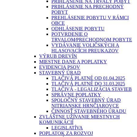
PRIHLÁSENIE NA TRVALÝ POBYT
PRIHLÁSENIE NA PRECHODNÝ
POBYT
PREHLÁSENIE POBYTU V RÁMCI
OBCE
ODHLÁSENIE POBYTU
POTVRDENIE O
TRVALOM⁄PRECHODNOM POBYTE
VYDÁVANIE VOLIČSKÝCH A
HLASOVACÍCH PREUKAZOV
VÝRUB DREVÍN
MIESTNE DANE A POPLATKY
EVIDENCIA PSOV
STAVEBNÝ ÚRAD
TLAČIVÁ PLATNÉ OD 01.04.2025
TLAČIVÁ PLATNÉ DO 31.03.2025
TLAČIVÁ - LEGALIZÁCIA STAVIEB
SPRÁVNE POPLATKY
SPOLOČNÝ STAVEBNÝ ÚRAD
NITRIANSKE HRNČIAROVCE
ČINNOSŤ STAVEBNÉHO ÚRADU
ZVLÁŠTNE UŽÍVANIE MIESTNYCH
KOMUNIKÁCIÍ
LEGISLATÍVA
POPLATOK ZA ROZVOJ