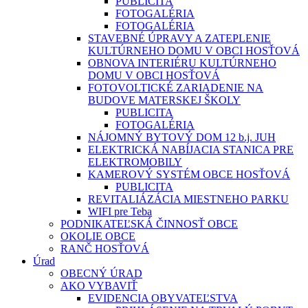
PUBLICITA
FOTOGALÉRIA
FOTOGALÉRIA
STAVEBNÉ ÚPRAVY A ZATEPLENIE
KULTÚRNEHO DOMU V OBCI HOSŤOVÁ
OBNOVA INTERIÉRU KULTÚRNEHO
DOMU V OBCI HOSŤOVÁ
FOTOVOLTICKÉ ZARIADENIE NA
BUDOVE MATERSKEJ ŠKOLY
PUBLICITA
FOTOGALÉRIA
NÁJOMNÝ BYTOVÝ DOM 12 b.j. JUH
ELEKTRICKÁ NABÍJACIA STANICA PRE
ELEKTROMOBILY
KAMEROVÝ SYSTÉM OBCE HOSŤOVÁ
PUBLICITA
REVITALIÁZÁCIA MIESTNEHO PARKU
WIFI pre Teba
PODNIKATEĽSKÁ ČINNOSŤ OBCE
OKOLIE OBCE
RANČ HOSŤOVÁ
Úrad
OBECNÝ ÚRAD
AKO VYBAVIŤ
EVIDENCIA OBYVATEĽSTVA