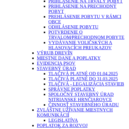
PRIHLÁSENIE NA TRVALÝ POBYT
PRIHLÁSENIE NA PRECHODNÝ
POBYT
PREHLÁSENIE POBYTU V RÁMCI
OBCE
ODHLÁSENIE POBYTU
POTVRDENIE O
TRVALOM⁄PRECHODNOM POBYTE
VYDÁVANIE VOLIČSKÝCH A
HLASOVACÍCH PREUKAZOV
VÝRUB DREVÍN
MIESTNE DANE A POPLATKY
EVIDENCIA PSOV
STAVEBNÝ ÚRAD
TLAČIVÁ PLATNÉ OD 01.04.2025
TLAČIVÁ PLATNÉ DO 31.03.2025
TLAČIVÁ - LEGALIZÁCIA STAVIEB
SPRÁVNE POPLATKY
SPOLOČNÝ STAVEBNÝ ÚRAD
NITRIANSKE HRNČIAROVCE
ČINNOSŤ STAVEBNÉHO ÚRADU
ZVLÁŠTNE UŽÍVANIE MIESTNYCH
KOMUNIKÁCIÍ
LEGISLATÍVA
POPLATOK ZA ROZVOJ