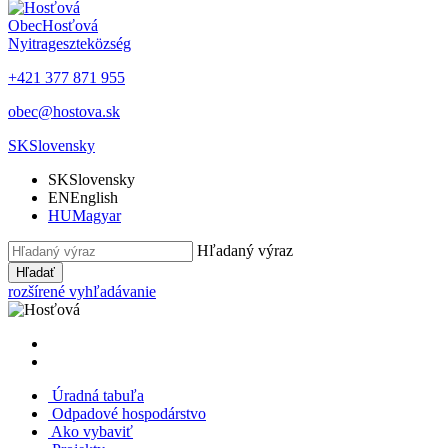
Obec
Hosťová
Nyitrageszte
község
+421 377 871 955
obec@hostova.sk
SK
Slovensky
SK
Slovensky
EN
English
HU
Magyar
Hľadaný výraz
Hľadať
rozšírené vyhľadávanie
Úradná tabuľa
Odpadové hospodárstvo
Ako vybaviť