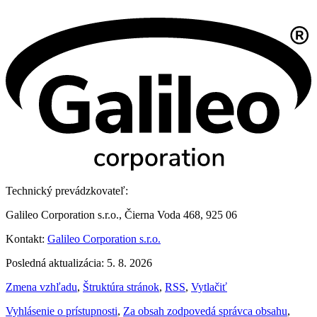
Technický prevádzkovateľ:
Galileo Corporation s.r.o., Čierna Voda 468, 925 06
Kontakt:
Galileo Corporation s.r.o.
Posledná aktualizácia: 5. 8. 2026
Zmena vzhľadu
,
Štruktúra stránok
,
RSS
,
Vytlačiť
Vyhlásenie o prístupnosti
,
Za obsah zodpovedá správca obsahu
,