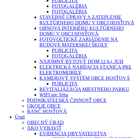
PUBLICITA
FOTOGALÉRIA
FOTOGALÉRIA
STAVEBNÉ ÚPRAVY A ZATEPLENIE
KULTÚRNEHO DOMU V OBCI HOSŤOVÁ
OBNOVA INTERIÉRU KULTÚRNEHO
DOMU V OBCI HOSŤOVÁ
FOTOVOLTICKÉ ZARIADENIE NA
BUDOVE MATERSKEJ ŠKOLY
PUBLICITA
FOTOGALÉRIA
NÁJOMNÝ BYTOVÝ DOM 12 b.j. JUH
ELEKTRICKÁ NABÍJACIA STANICA PRE
ELEKTROMOBILY
KAMEROVÝ SYSTÉM OBCE HOSŤOVÁ
PUBLICITA
REVITALIÁZÁCIA MIESTNEHO PARKU
WIFI pre Teba
PODNIKATEĽSKÁ ČINNOSŤ OBCE
OKOLIE OBCE
RANČ HOSŤOVÁ
Úrad
OBECNÝ ÚRAD
AKO VYBAVIŤ
EVIDENCIA OBYVATEĽSTVA