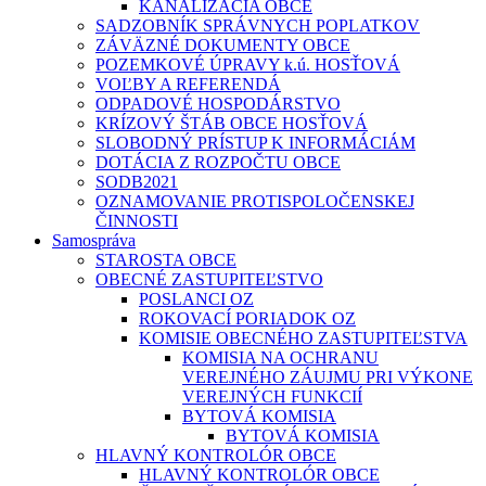
KANALIZÁCIA OBCE
SADZOBNÍK SPRÁVNYCH POPLATKOV
ZÁVÄZNÉ DOKUMENTY OBCE
POZEMKOVÉ ÚPRAVY k.ú. HOSŤOVÁ
VOĽBY A REFERENDÁ
ODPADOVÉ HOSPODÁRSTVO
KRÍZOVÝ ŠTÁB OBCE HOSŤOVÁ
SLOBODNÝ PRÍSTUP K INFORMÁCIÁM
DOTÁCIA Z ROZPOČTU OBCE
SODB2021
OZNAMOVANIE PROTISPOLOČENSKEJ
ČINNOSTI
Samospráva
STAROSTA OBCE
OBECNÉ ZASTUPITEĽSTVO
POSLANCI OZ
ROKOVACÍ PORIADOK OZ
KOMISIE OBECNÉHO ZASTUPITEĽSTVA
KOMISIA NA OCHRANU
VEREJNÉHO ZÁUJMU PRI VÝKONE
VEREJNÝCH FUNKCIÍ
BYTOVÁ KOMISIA
BYTOVÁ KOMISIA
HLAVNÝ KONTROLÓR OBCE
HLAVNÝ KONTROLÓR OBCE