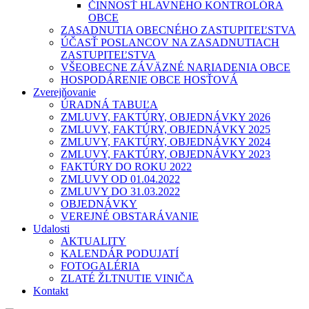
ČINNOSŤ HLAVNÉHO KONTROLÓRA
OBCE
ZASADNUTIA OBECNÉHO ZASTUPITEĽSTVA
ÚČASŤ POSLANCOV NA ZASADNUTIACH
ZASTUPITEĽSTVA
VŠEOBECNE ZÁVÄZNÉ NARIADENIA OBCE
HOSPODÁRENIE OBCE HOSŤOVÁ
Zverejňovanie
ÚRADNÁ TABUĽA
ZMLUVY, FAKTÚRY, OBJEDNÁVKY 2026
ZMLUVY, FAKTÚRY, OBJEDNÁVKY 2025
ZMLUVY, FAKTÚRY, OBJEDNÁVKY 2024
ZMLUVY, FAKTÚRY, OBJEDNÁVKY 2023
FAKTÚRY DO ROKU 2022
ZMLUVY OD 01.04.2022
ZMLUVY DO 31.03.2022
OBJEDNÁVKY
VEREJNÉ OBSTARÁVANIE
Udalosti
AKTUALITY
KALENDÁR PODUJATÍ
FOTOGALÉRIA
ZLATÉ ŽLTNUTIE VINIČA
Kontakt