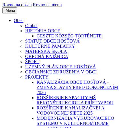
Rovno na obsah
Rovno na menu
Menu
Obec
O obci
HISTÓRIA OBCE
GESZTE KÖZSÉG TÖRTÉNETE
ŠTATÚT OBCE HOSŤOVÁ
KULTÚRNE PAMIATKY
MATERSKÁ ŠKOLA
OBECNÁ KNIŽNICA
ŠPORT
ÚZEMNÝ PLÁN OBCE HOSŤOVÁ
OBČIANSKE ZDRUŽENIA V OBCI
PROJEKTY
KANALIZÁCIA OBCE HOSŤOVÁ -
ZMENA STAVBY PRED DOKONČENÍM
2026
ROZŠÍRENIE KAPACITY MŠ
REKONŠTRUKCIOU A PRÍSTAVBOU
ROZŠÍRENIE KANALIZAČNEJ A
VODOVODNEJ SIETE 2025
MODERNIZÁCIA VYKUROVACIEHO
SYSTÉMU V KULTÚRNOM DOME