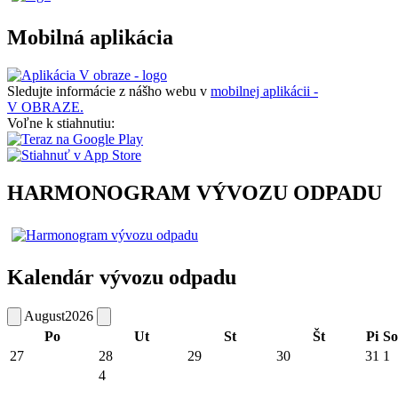
Mobilná aplikácia
Sledujte informácie z nášho webu v
mobilnej aplikácii -
V OBRAZE.
Voľne k stiahnutiu:
HARMONOGRAM VÝVOZU ODPADU
Kalendár vývozu odpadu
August
2026
Po
Ut
St
Št
Pi
So
27
28
29
30
31
1
4