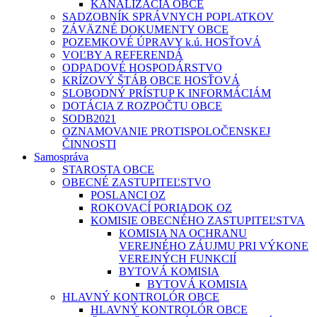
KANALIZÁCIA OBCE
SADZOBNÍK SPRÁVNYCH POPLATKOV
ZÁVÄZNÉ DOKUMENTY OBCE
POZEMKOVÉ ÚPRAVY k.ú. HOSŤOVÁ
VOĽBY A REFERENDÁ
ODPADOVÉ HOSPODÁRSTVO
KRÍZOVÝ ŠTÁB OBCE HOSŤOVÁ
SLOBODNÝ PRÍSTUP K INFORMÁCIÁM
DOTÁCIA Z ROZPOČTU OBCE
SODB2021
OZNAMOVANIE PROTISPOLOČENSKEJ
ČINNOSTI
Samospráva
STAROSTA OBCE
OBECNÉ ZASTUPITEĽSTVO
POSLANCI OZ
ROKOVACÍ PORIADOK OZ
KOMISIE OBECNÉHO ZASTUPITEĽSTVA
KOMISIA NA OCHRANU
VEREJNÉHO ZÁUJMU PRI VÝKONE
VEREJNÝCH FUNKCIÍ
BYTOVÁ KOMISIA
BYTOVÁ KOMISIA
HLAVNÝ KONTROLÓR OBCE
HLAVNÝ KONTROLÓR OBCE