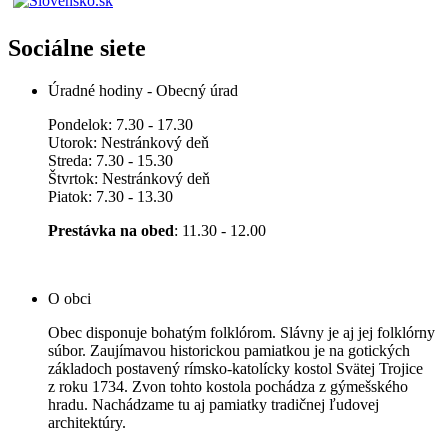
Sociálne siete
Úradné hodiny - Obecný úrad
Pondelok: 7.30 - 17.30
Utorok: Nestránkový deň
Streda: 7.30 - 15.30
Štvrtok: Nestránkový deň
Piatok: 7.30 - 13.30
Prestávka na obed
: 11.30 - 12.00
O obci
Obec disponuje bohatým folklórom. Slávny je aj jej folklórny
súbor. Zaujímavou historickou pamiatkou je na gotických
základoch postavený rímsko-katolícky kostol Svätej Trojice
z roku 1734. Zvon tohto kostola pochádza z gýmešského
hradu. Nachádzame tu aj pamiatky tradičnej ľudovej
architektúry.