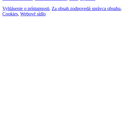
Vyhlásenie o prístupnosti
,
Za obsah zodpovedá správca obsahu
,
Cookies
,
Webové sídlo