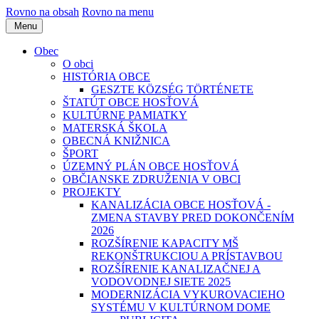
Rovno na obsah
Rovno na menu
Menu
Obec
O obci
HISTÓRIA OBCE
GESZTE KÖZSÉG TÖRTÉNETE
ŠTATÚT OBCE HOSŤOVÁ
KULTÚRNE PAMIATKY
MATERSKÁ ŠKOLA
OBECNÁ KNIŽNICA
ŠPORT
ÚZEMNÝ PLÁN OBCE HOSŤOVÁ
OBČIANSKE ZDRUŽENIA V OBCI
PROJEKTY
KANALIZÁCIA OBCE HOSŤOVÁ -
ZMENA STAVBY PRED DOKONČENÍM
2026
ROZŠÍRENIE KAPACITY MŠ
REKONŠTRUKCIOU A PRÍSTAVBOU
ROZŠÍRENIE KANALIZAČNEJ A
VODOVODNEJ SIETE 2025
MODERNIZÁCIA VYKUROVACIEHO
SYSTÉMU V KULTÚRNOM DOME