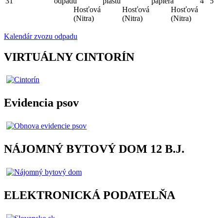
31
odpadu
plastu
papiera
4
5
Hosťová
Hosťová
Hosťová
(Nitra)
(Nitra)
(Nitra)
Kalendár zvozu odpadu
VIRTUÁLNY CINTORÍN
Evidencia psov
NÁJOMNÝ BYTOVÝ DOM 12 B.J.
ELEKTRONICKÁ PODATELŇA