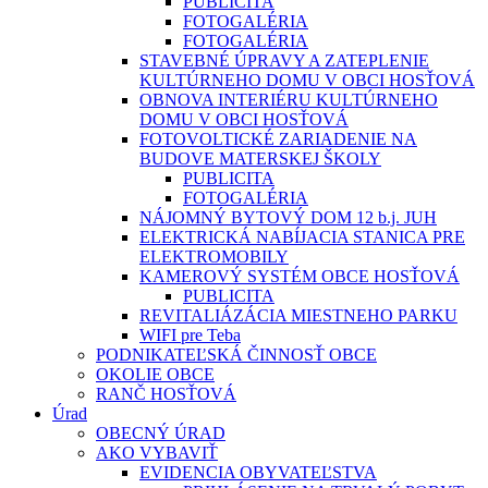
PUBLICITA
FOTOGALÉRIA
FOTOGALÉRIA
STAVEBNÉ ÚPRAVY A ZATEPLENIE
KULTÚRNEHO DOMU V OBCI HOSŤOVÁ
OBNOVA INTERIÉRU KULTÚRNEHO
DOMU V OBCI HOSŤOVÁ
FOTOVOLTICKÉ ZARIADENIE NA
BUDOVE MATERSKEJ ŠKOLY
PUBLICITA
FOTOGALÉRIA
NÁJOMNÝ BYTOVÝ DOM 12 b.j. JUH
ELEKTRICKÁ NABÍJACIA STANICA PRE
ELEKTROMOBILY
KAMEROVÝ SYSTÉM OBCE HOSŤOVÁ
PUBLICITA
REVITALIÁZÁCIA MIESTNEHO PARKU
WIFI pre Teba
PODNIKATEĽSKÁ ČINNOSŤ OBCE
OKOLIE OBCE
RANČ HOSŤOVÁ
Úrad
OBECNÝ ÚRAD
AKO VYBAVIŤ
EVIDENCIA OBYVATEĽSTVA