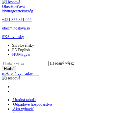
Obec
Hosťová
Nyitrageszte
község
+421 377 871 955
obec@hostova.sk
SK
Slovensky
SK
Slovensky
EN
English
HU
Magyar
Hľadaný výraz
Hľadať
rozšírené vyhľadávanie
Úradná tabuľa
Odpadové hospodárstvo
Ako vybaviť