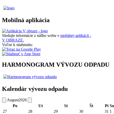
Mobilná aplikácia
Sledujte informácie z nášho webu v
mobilnej aplikácii -
V OBRAZE.
Voľne k stiahnutiu:
HARMONOGRAM VÝVOZU ODPADU
Kalendár vývozu odpadu
August
2026
Po
Ut
St
Št
Pi
So
27
28
29
30
31
1