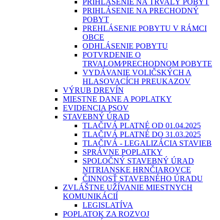
PRIHLÁSENIE NA TRVALÝ POBYT
PRIHLÁSENIE NA PRECHODNÝ
POBYT
PREHLÁSENIE POBYTU V RÁMCI
OBCE
ODHLÁSENIE POBYTU
POTVRDENIE O
TRVALOM⁄PRECHODNOM POBYTE
VYDÁVANIE VOLIČSKÝCH A
HLASOVACÍCH PREUKAZOV
VÝRUB DREVÍN
MIESTNE DANE A POPLATKY
EVIDENCIA PSOV
STAVEBNÝ ÚRAD
TLAČIVÁ PLATNÉ OD 01.04.2025
TLAČIVÁ PLATNÉ DO 31.03.2025
TLAČIVÁ - LEGALIZÁCIA STAVIEB
SPRÁVNE POPLATKY
SPOLOČNÝ STAVEBNÝ ÚRAD
NITRIANSKE HRNČIAROVCE
ČINNOSŤ STAVEBNÉHO ÚRADU
ZVLÁŠTNE UŽÍVANIE MIESTNYCH
KOMUNIKÁCIÍ
LEGISLATÍVA
POPLATOK ZA ROZVOJ