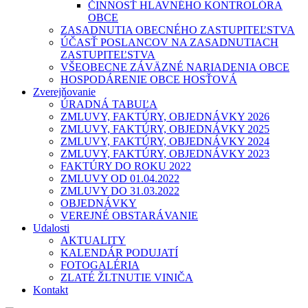
ČINNOSŤ HLAVNÉHO KONTROLÓRA
OBCE
ZASADNUTIA OBECNÉHO ZASTUPITEĽSTVA
ÚČASŤ POSLANCOV NA ZASADNUTIACH
ZASTUPITEĽSTVA
VŠEOBECNE ZÁVÄZNÉ NARIADENIA OBCE
HOSPODÁRENIE OBCE HOSŤOVÁ
Zverejňovanie
ÚRADNÁ TABUĽA
ZMLUVY, FAKTÚRY, OBJEDNÁVKY 2026
ZMLUVY, FAKTÚRY, OBJEDNÁVKY 2025
ZMLUVY, FAKTÚRY, OBJEDNÁVKY 2024
ZMLUVY, FAKTÚRY, OBJEDNÁVKY 2023
FAKTÚRY DO ROKU 2022
ZMLUVY OD 01.04.2022
ZMLUVY DO 31.03.2022
OBJEDNÁVKY
VEREJNÉ OBSTARÁVANIE
Udalosti
AKTUALITY
KALENDÁR PODUJATÍ
FOTOGALÉRIA
ZLATÉ ŽLTNUTIE VINIČA
Kontakt