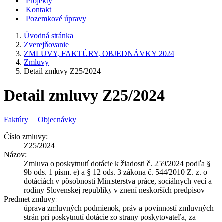
Projekty
Kontakt
Pozemkové úpravy
Úvodná stránka
Zverejňovanie
ZMLUVY, FAKTÚRY, OBJEDNÁVKY 2024
Zmluvy
Detail zmluvy Z25/2024
Detail zmluvy Z25/2024
Faktúry
|
Objednávky
Číslo zmluvy:
Z25/2024
Názov:
Zmluva o poskytnutí dotácie k žiadosti č. 259/2024 podľa §
9b ods. 1 písm. e) a § 12 ods. 3 zákona č. 544/2010 Z. z. o
dotáciách v pôsobnosti Ministerstva práce, sociálnych vecí a
rodiny Slovenskej republiky v znení neskorších predpisov
Predmet zmluvy:
úprava zmluvných podmienok, práv a povinností zmluvných
strán pri poskytnutí dotácie zo strany poskytovateľa, za