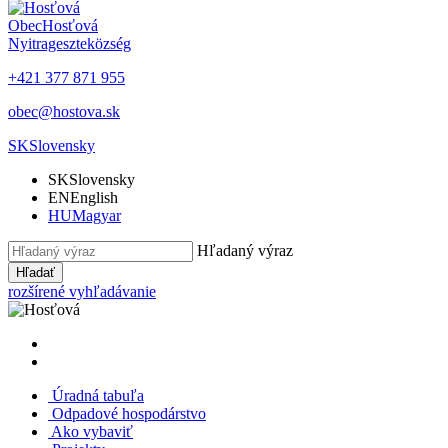
Obec
Hosťová
Nyitrageszte
község
+421 377 871 955
obec@hostova.sk
SK
Slovensky
SK
Slovensky
EN
English
HU
Magyar
Hľadaný výraz
Hľadať
rozšírené vyhľadávanie
Úradná tabuľa
Odpadové hospodárstvo
Ako vybaviť