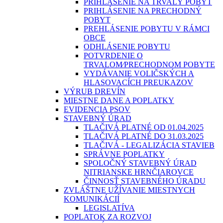
PRIHLÁSENIE NA TRVALÝ POBYT
PRIHLÁSENIE NA PRECHODNÝ
POBYT
PREHLÁSENIE POBYTU V RÁMCI
OBCE
ODHLÁSENIE POBYTU
POTVRDENIE O
TRVALOM⁄PRECHODNOM POBYTE
VYDÁVANIE VOLIČSKÝCH A
HLASOVACÍCH PREUKAZOV
VÝRUB DREVÍN
MIESTNE DANE A POPLATKY
EVIDENCIA PSOV
STAVEBNÝ ÚRAD
TLAČIVÁ PLATNÉ OD 01.04.2025
TLAČIVÁ PLATNÉ DO 31.03.2025
TLAČIVÁ - LEGALIZÁCIA STAVIEB
SPRÁVNE POPLATKY
SPOLOČNÝ STAVEBNÝ ÚRAD
NITRIANSKE HRNČIAROVCE
ČINNOSŤ STAVEBNÉHO ÚRADU
ZVLÁŠTNE UŽÍVANIE MIESTNYCH
KOMUNIKÁCIÍ
LEGISLATÍVA
POPLATOK ZA ROZVOJ