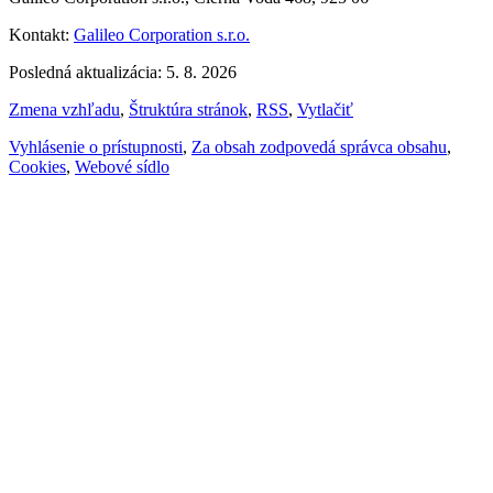
Kontakt:
Galileo Corporation s.r.o.
Posledná aktualizácia: 5. 8. 2026
Zmena vzhľadu
,
Štruktúra stránok
,
RSS
,
Vytlačiť
Vyhlásenie o prístupnosti
,
Za obsah zodpovedá správca obsahu
,
Cookies
,
Webové sídlo