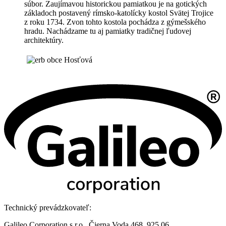
súbor. Zaujímavou historickou pamiatkou je na gotických
základoch postavený rímsko-katolícky kostol Svätej Trojice
z roku 1734. Zvon tohto kostola pochádza z gýmešského
hradu. Nachádzame tu aj pamiatky tradičnej ľudovej
architektúry.
Technický prevádzkovateľ:
Galileo Corporation s.r.o., Čierna Voda 468, 925 06