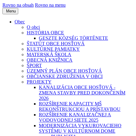
Rovno na obsah
Rovno na menu
Menu
Obec
O obci
HISTÓRIA OBCE
GESZTE KÖZSÉG TÖRTÉNETE
ŠTATÚT OBCE HOSŤOVÁ
KULTÚRNE PAMIATKY
MATERSKÁ ŠKOLA
OBECNÁ KNIŽNICA
ŠPORT
ÚZEMNÝ PLÁN OBCE HOSŤOVÁ
OBČIANSKE ZDRUŽENIA V OBCI
PROJEKTY
KANALIZÁCIA OBCE HOSŤOVÁ -
ZMENA STAVBY PRED DOKONČENÍM
2026
ROZŠÍRENIE KAPACITY MŠ
REKONŠTRUKCIOU A PRÍSTAVBOU
ROZŠÍRENIE KANALIZAČNEJ A
VODOVODNEJ SIETE 2025
MODERNIZÁCIA VYKUROVACIEHO
SYSTÉMU V KULTÚRNOM DOME