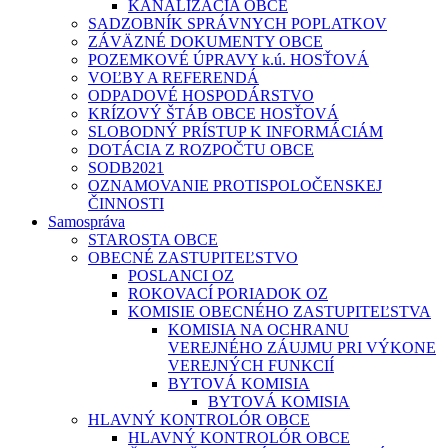
KANALIZÁCIA OBCE
SADZOBNÍK SPRÁVNYCH POPLATKOV
ZÁVÄZNÉ DOKUMENTY OBCE
POZEMKOVÉ ÚPRAVY k.ú. HOSŤOVÁ
VOĽBY A REFERENDÁ
ODPADOVÉ HOSPODÁRSTVO
KRÍZOVÝ ŠTÁB OBCE HOSŤOVÁ
SLOBODNÝ PRÍSTUP K INFORMÁCIÁM
DOTÁCIA Z ROZPOČTU OBCE
SODB2021
OZNAMOVANIE PROTISPOLOČENSKEJ
ČINNOSTI
Samospráva
STAROSTA OBCE
OBECNÉ ZASTUPITEĽSTVO
POSLANCI OZ
ROKOVACÍ PORIADOK OZ
KOMISIE OBECNÉHO ZASTUPITEĽSTVA
KOMISIA NA OCHRANU
VEREJNÉHO ZÁUJMU PRI VÝKONE
VEREJNÝCH FUNKCIÍ
BYTOVÁ KOMISIA
BYTOVÁ KOMISIA
HLAVNÝ KONTROLÓR OBCE
HLAVNÝ KONTROLÓR OBCE