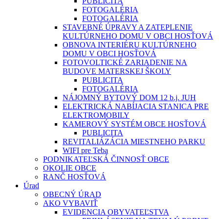
PUBLICITA
FOTOGALÉRIA
FOTOGALÉRIA
STAVEBNÉ ÚPRAVY A ZATEPLENIE
KULTÚRNEHO DOMU V OBCI HOSŤOVÁ
OBNOVA INTERIÉRU KULTÚRNEHO
DOMU V OBCI HOSŤOVÁ
FOTOVOLTICKÉ ZARIADENIE NA
BUDOVE MATERSKEJ ŠKOLY
PUBLICITA
FOTOGALÉRIA
NÁJOMNÝ BYTOVÝ DOM 12 b.j. JUH
ELEKTRICKÁ NABÍJACIA STANICA PRE
ELEKTROMOBILY
KAMEROVÝ SYSTÉM OBCE HOSŤOVÁ
PUBLICITA
REVITALIÁZÁCIA MIESTNEHO PARKU
WIFI pre Teba
PODNIKATEĽSKÁ ČINNOSŤ OBCE
OKOLIE OBCE
RANČ HOSŤOVÁ
Úrad
OBECNÝ ÚRAD
AKO VYBAVIŤ
EVIDENCIA OBYVATEĽSTVA