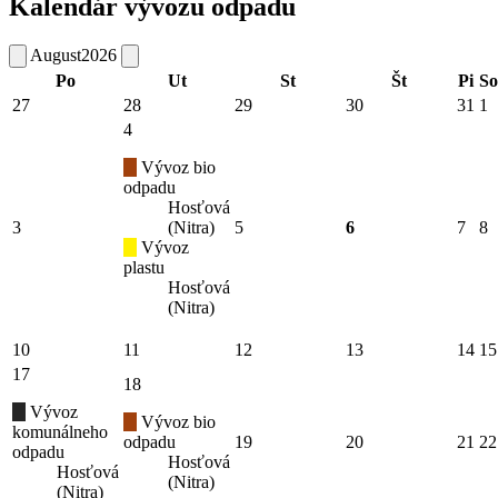
Kalendár vývozu odpadu
August
2026
Po
Ut
St
Št
Pi
So
27
28
29
30
31
1
4
Vývoz bio
odpadu
Hosťová
3
(Nitra)
5
6
7
8
Vývoz
plastu
Hosťová
(Nitra)
10
11
12
13
14
15
17
18
Vývoz
Vývoz bio
komunálneho
odpadu
19
20
21
22
odpadu
Hosťová
Hosťová
(Nitra)
(Nitra)