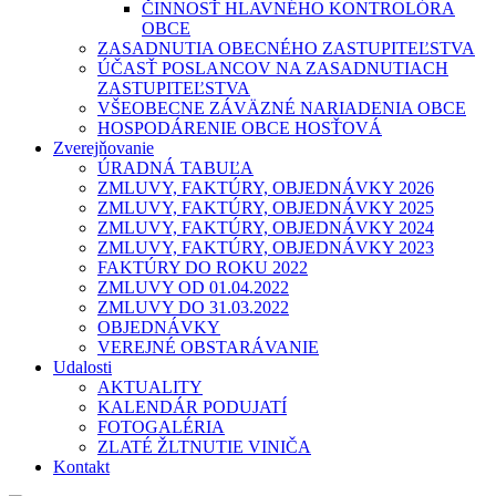
ČINNOSŤ HLAVNÉHO KONTROLÓRA
OBCE
ZASADNUTIA OBECNÉHO ZASTUPITEĽSTVA
ÚČASŤ POSLANCOV NA ZASADNUTIACH
ZASTUPITEĽSTVA
VŠEOBECNE ZÁVÄZNÉ NARIADENIA OBCE
HOSPODÁRENIE OBCE HOSŤOVÁ
Zverejňovanie
ÚRADNÁ TABUĽA
ZMLUVY, FAKTÚRY, OBJEDNÁVKY 2026
ZMLUVY, FAKTÚRY, OBJEDNÁVKY 2025
ZMLUVY, FAKTÚRY, OBJEDNÁVKY 2024
ZMLUVY, FAKTÚRY, OBJEDNÁVKY 2023
FAKTÚRY DO ROKU 2022
ZMLUVY OD 01.04.2022
ZMLUVY DO 31.03.2022
OBJEDNÁVKY
VEREJNÉ OBSTARÁVANIE
Udalosti
AKTUALITY
KALENDÁR PODUJATÍ
FOTOGALÉRIA
ZLATÉ ŽLTNUTIE VINIČA
Kontakt