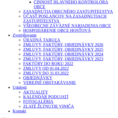
ČINNOSŤ HLAVNÉHO KONTROLÓRA
OBCE
ZASADNUTIA OBECNÉHO ZASTUPITEĽSTVA
ÚČASŤ POSLANCOV NA ZASADNUTIACH
ZASTUPITEĽSTVA
VŠEOBECNE ZÁVÄZNÉ NARIADENIA OBCE
HOSPODÁRENIE OBCE HOSŤOVÁ
Zverejňovanie
ÚRADNÁ TABUĽA
ZMLUVY, FAKTÚRY, OBJEDNÁVKY 2026
ZMLUVY, FAKTÚRY, OBJEDNÁVKY 2025
ZMLUVY, FAKTÚRY, OBJEDNÁVKY 2024
ZMLUVY, FAKTÚRY, OBJEDNÁVKY 2023
FAKTÚRY DO ROKU 2022
ZMLUVY OD 01.04.2022
ZMLUVY DO 31.03.2022
OBJEDNÁVKY
VEREJNÉ OBSTARÁVANIE
Udalosti
AKTUALITY
KALENDÁR PODUJATÍ
FOTOGALÉRIA
ZLATÉ ŽLTNUTIE VINIČA
Kontakt