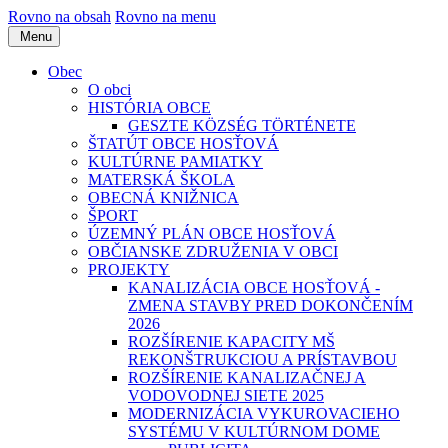
Rovno na obsah
Rovno na menu
Menu
Obec
O obci
HISTÓRIA OBCE
GESZTE KÖZSÉG TÖRTÉNETE
ŠTATÚT OBCE HOSŤOVÁ
KULTÚRNE PAMIATKY
MATERSKÁ ŠKOLA
OBECNÁ KNIŽNICA
ŠPORT
ÚZEMNÝ PLÁN OBCE HOSŤOVÁ
OBČIANSKE ZDRUŽENIA V OBCI
PROJEKTY
KANALIZÁCIA OBCE HOSŤOVÁ -
ZMENA STAVBY PRED DOKONČENÍM
2026
ROZŠÍRENIE KAPACITY MŠ
REKONŠTRUKCIOU A PRÍSTAVBOU
ROZŠÍRENIE KANALIZAČNEJ A
VODOVODNEJ SIETE 2025
MODERNIZÁCIA VYKUROVACIEHO
SYSTÉMU V KULTÚRNOM DOME