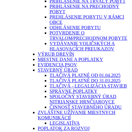
PRIHLÁSENIE NA TRVALÝ POBYT
PRIHLÁSENIE NA PRECHODNÝ
POBYT
PREHLÁSENIE POBYTU V RÁMCI
OBCE
ODHLÁSENIE POBYTU
POTVRDENIE O
TRVALOM⁄PRECHODNOM POBYTE
VYDÁVANIE VOLIČSKÝCH A
HLASOVACÍCH PREUKAZOV
VÝRUB DREVÍN
MIESTNE DANE A POPLATKY
EVIDENCIA PSOV
STAVEBNÝ ÚRAD
TLAČIVÁ PLATNÉ OD 01.04.2025
TLAČIVÁ PLATNÉ DO 31.03.2025
TLAČIVÁ - LEGALIZÁCIA STAVIEB
SPRÁVNE POPLATKY
SPOLOČNÝ STAVEBNÝ ÚRAD
NITRIANSKE HRNČIAROVCE
ČINNOSŤ STAVEBNÉHO ÚRADU
ZVLÁŠTNE UŽÍVANIE MIESTNYCH
KOMUNIKÁCIÍ
LEGISLATÍVA
POPLATOK ZA ROZVOJ