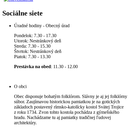
Sociálne siete
Úradné hodiny - Obecný úrad
Pondelok: 7.30 - 17.30
Utorok: Nestránkový deň
Streda: 7.30 - 15.30
Štvrtok: Nestránkový deň
Piatok: 7.30 - 13.30
Prestávka na obed
: 11.30 - 12.00
O obci
Obec disponuje bohatým folklórom. Slávny je aj jej folklórny
súbor. Zaujímavou historickou pamiatkou je na gotických
základoch postavený rímsko-katolícky kostol Svätej Trojice
z roku 1734. Zvon tohto kostola pochádza z gýmešského
hradu. Nachádzame tu aj pamiatky tradičnej ľudovej
architektúry.