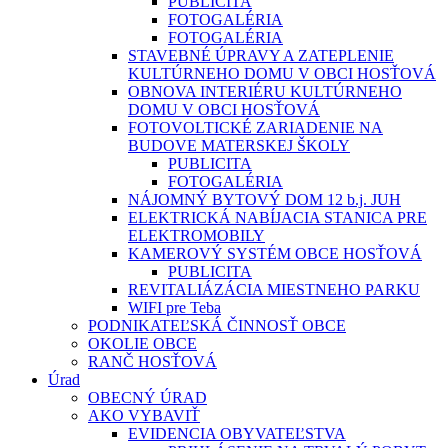
PUBLICITA
FOTOGALÉRIA
FOTOGALÉRIA
STAVEBNÉ ÚPRAVY A ZATEPLENIE
KULTÚRNEHO DOMU V OBCI HOSŤOVÁ
OBNOVA INTERIÉRU KULTÚRNEHO
DOMU V OBCI HOSŤOVÁ
FOTOVOLTICKÉ ZARIADENIE NA
BUDOVE MATERSKEJ ŠKOLY
PUBLICITA
FOTOGALÉRIA
NÁJOMNÝ BYTOVÝ DOM 12 b.j. JUH
ELEKTRICKÁ NABÍJACIA STANICA PRE
ELEKTROMOBILY
KAMEROVÝ SYSTÉM OBCE HOSŤOVÁ
PUBLICITA
REVITALIÁZÁCIA MIESTNEHO PARKU
WIFI pre Teba
PODNIKATEĽSKÁ ČINNOSŤ OBCE
OKOLIE OBCE
RANČ HOSŤOVÁ
Úrad
OBECNÝ ÚRAD
AKO VYBAVIŤ
EVIDENCIA OBYVATEĽSTVA