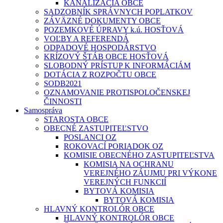
KANALIZÁCIA OBCE
SADZOBNÍK SPRÁVNYCH POPLATKOV
ZÁVÄZNÉ DOKUMENTY OBCE
POZEMKOVÉ ÚPRAVY k.ú. HOSŤOVÁ
VOĽBY A REFERENDÁ
ODPADOVÉ HOSPODÁRSTVO
KRÍZOVÝ ŠTÁB OBCE HOSŤOVÁ
SLOBODNÝ PRÍSTUP K INFORMÁCIÁM
DOTÁCIA Z ROZPOČTU OBCE
SODB2021
OZNAMOVANIE PROTISPOLOČENSKEJ
ČINNOSTI
Samospráva
STAROSTA OBCE
OBECNÉ ZASTUPITEĽSTVO
POSLANCI OZ
ROKOVACÍ PORIADOK OZ
KOMISIE OBECNÉHO ZASTUPITEĽSTVA
KOMISIA NA OCHRANU
VEREJNÉHO ZÁUJMU PRI VÝKONE
VEREJNÝCH FUNKCIÍ
BYTOVÁ KOMISIA
BYTOVÁ KOMISIA
HLAVNÝ KONTROLÓR OBCE
HLAVNÝ KONTROLÓR OBCE