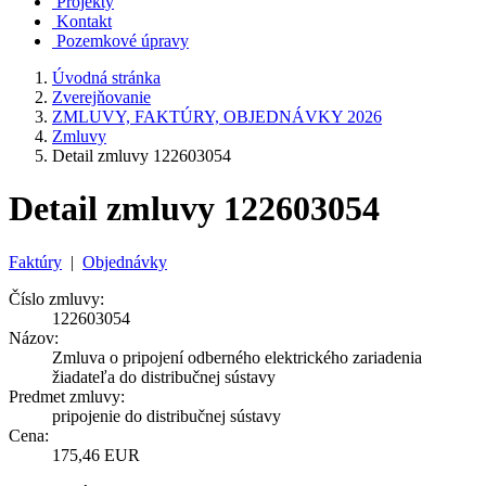
Projekty
Kontakt
Pozemkové úpravy
Úvodná stránka
Zverejňovanie
ZMLUVY, FAKTÚRY, OBJEDNÁVKY 2026
Zmluvy
Detail zmluvy 122603054
Detail zmluvy 122603054
Faktúry
|
Objednávky
Číslo zmluvy:
122603054
Názov:
Zmluva o pripojení odberného elektrického zariadenia
žiadateľa do distribučnej sústavy
Predmet zmluvy:
pripojenie do distribučnej sústavy
Cena:
175,46 EUR