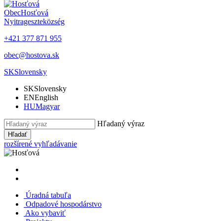
Obec
Hosťová
Nyitrageszte
község
+421 377 871 955
obec@hostova.sk
SK
Slovensky
SK
Slovensky
EN
English
HU
Magyar
Hľadaný výraz
Hľadať
rozšírené vyhľadávanie
Úradná tabuľa
Odpadové hospodárstvo
Ako vybaviť