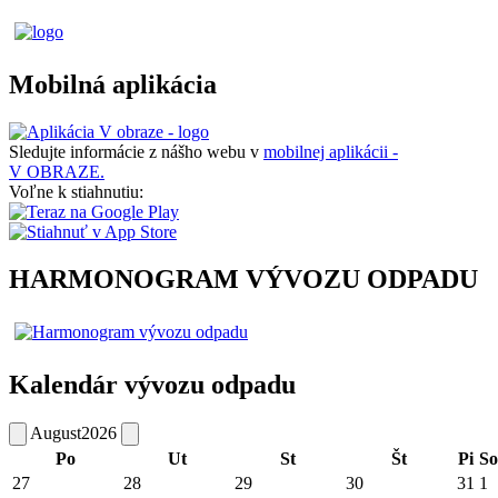
Mobilná aplikácia
Sledujte informácie z nášho webu v
mobilnej aplikácii -
V OBRAZE.
Voľne k stiahnutiu:
HARMONOGRAM VÝVOZU ODPADU
Kalendár vývozu odpadu
August
2026
Po
Ut
St
Št
Pi
So
27
28
29
30
31
1