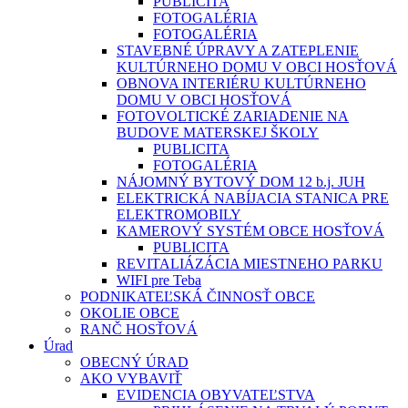
PUBLICITA
FOTOGALÉRIA
FOTOGALÉRIA
STAVEBNÉ ÚPRAVY A ZATEPLENIE
KULTÚRNEHO DOMU V OBCI HOSŤOVÁ
OBNOVA INTERIÉRU KULTÚRNEHO
DOMU V OBCI HOSŤOVÁ
FOTOVOLTICKÉ ZARIADENIE NA
BUDOVE MATERSKEJ ŠKOLY
PUBLICITA
FOTOGALÉRIA
NÁJOMNÝ BYTOVÝ DOM 12 b.j. JUH
ELEKTRICKÁ NABÍJACIA STANICA PRE
ELEKTROMOBILY
KAMEROVÝ SYSTÉM OBCE HOSŤOVÁ
PUBLICITA
REVITALIÁZÁCIA MIESTNEHO PARKU
WIFI pre Teba
PODNIKATEĽSKÁ ČINNOSŤ OBCE
OKOLIE OBCE
RANČ HOSŤOVÁ
Úrad
OBECNÝ ÚRAD
AKO VYBAVIŤ
EVIDENCIA OBYVATEĽSTVA