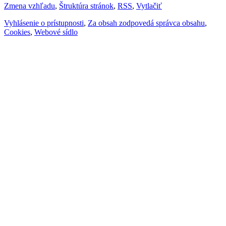
Zmena vzhľadu
,
Štruktúra stránok
,
RSS
,
Vytlačiť
Vyhlásenie o prístupnosti
,
Za obsah zodpovedá správca obsahu
,
Cookies
,
Webové sídlo