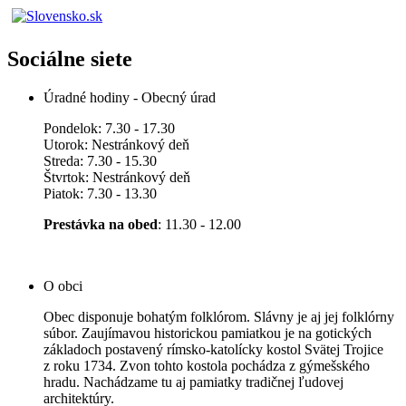
Sociálne siete
Úradné hodiny - Obecný úrad
Pondelok: 7.30 - 17.30
Utorok: Nestránkový deň
Streda: 7.30 - 15.30
Štvrtok: Nestránkový deň
Piatok: 7.30 - 13.30
Prestávka na obed
: 11.30 - 12.00
O obci
Obec disponuje bohatým folklórom. Slávny je aj jej folklórny
súbor. Zaujímavou historickou pamiatkou je na gotických
základoch postavený rímsko-katolícky kostol Svätej Trojice
z roku 1734. Zvon tohto kostola pochádza z gýmešského
hradu. Nachádzame tu aj pamiatky tradičnej ľudovej
architektúry.