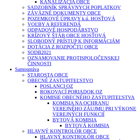
KANALIZÁCIA OBCE
SADZOBNÍK SPRÁVNYCH POPLATKOV
ZÁVÄZNÉ DOKUMENTY OBCE
POZEMKOVÉ ÚPRAVY k.ú. HOSŤOVÁ
VOĽBY A REFERENDÁ
ODPADOVÉ HOSPODÁRSTVO
KRÍZOVÝ ŠTÁB OBCE HOSŤOVÁ
SLOBODNÝ PRÍSTUP K INFORMÁCIÁM
DOTÁCIA Z ROZPOČTU OBCE
SODB2021
OZNAMOVANIE PROTISPOLOČENSKEJ
ČINNOSTI
Samospráva
STAROSTA OBCE
OBECNÉ ZASTUPITEĽSTVO
POSLANCI OZ
ROKOVACÍ PORIADOK OZ
KOMISIE OBECNÉHO ZASTUPITEĽSTVA
KOMISIA NA OCHRANU
VEREJNÉHO ZÁUJMU PRI VÝKONE
VEREJNÝCH FUNKCIÍ
BYTOVÁ KOMISIA
BYTOVÁ KOMISIA
HLAVNÝ KONTROLÓR OBCE
HLAVNÝ KONTROLÓR OBCE