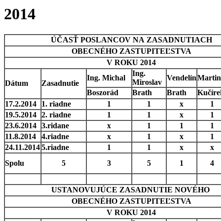
2014
ÚČASŤ POSLANCOV NA ZASADNUTIACH
OBECNÉHO ZASTUPITEĽSTVA
V ROKU 2014
Ing.
Ing. Michal
Vendelín
Martin
Miroslav
Dátum
Zasadnutie
Boszorád
Brath
Brath
Kučíre
17.2.2014
1. riadne
1
1
x
1
19.5.2014
2. riadne
1
1
x
1
23.6.2014
3.ridane
x
1
1
1
11.8.2014
4.riadne
x
1
x
1
24.11.2014
5.riadne
1
1
x
x
Spolu
5
3
5
1
4
USTANOVUJÚCE ZASADNUTIE NOVÉHO
OBECNÉHO ZASTUPITEĽSTVA
V ROKU 2014