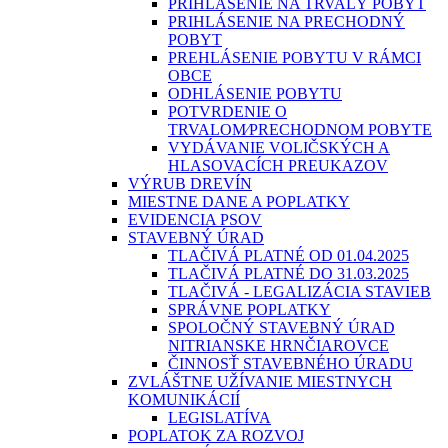
PRIHLÁSENIE NA TRVALÝ POBYT
PRIHLÁSENIE NA PRECHODNÝ
POBYT
PREHLÁSENIE POBYTU V RÁMCI
OBCE
ODHLÁSENIE POBYTU
POTVRDENIE O
TRVALOM⁄PRECHODNOM POBYTE
VYDÁVANIE VOLIČSKÝCH A
HLASOVACÍCH PREUKAZOV
VÝRUB DREVÍN
MIESTNE DANE A POPLATKY
EVIDENCIA PSOV
STAVEBNÝ ÚRAD
TLAČIVÁ PLATNÉ OD 01.04.2025
TLAČIVÁ PLATNÉ DO 31.03.2025
TLAČIVÁ - LEGALIZÁCIA STAVIEB
SPRÁVNE POPLATKY
SPOLOČNÝ STAVEBNÝ ÚRAD
NITRIANSKE HRNČIAROVCE
ČINNOSŤ STAVEBNÉHO ÚRADU
ZVLÁŠTNE UŽÍVANIE MIESTNYCH
KOMUNIKÁCIÍ
LEGISLATÍVA
POPLATOK ZA ROZVOJ