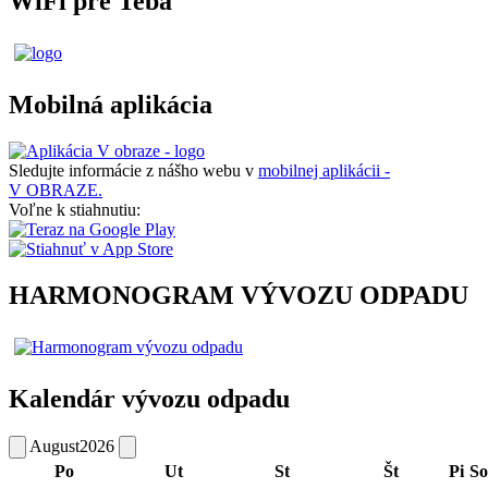
WiFi pre Teba
Mobilná aplikácia
Sledujte informácie z nášho webu v
mobilnej aplikácii -
V OBRAZE.
Voľne k stiahnutiu:
HARMONOGRAM VÝVOZU ODPADU
Kalendár vývozu odpadu
August
2026
Po
Ut
St
Št
Pi
So