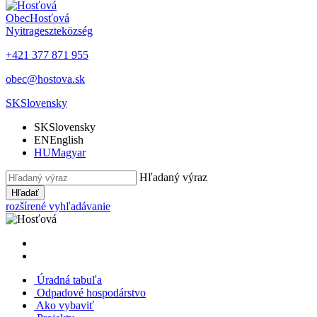
Obec
Hosťová
Nyitrageszte
község
+421 377 871 955
obec@hostova.sk
SK
Slovensky
SK
Slovensky
EN
English
HU
Magyar
Hľadaný výraz
Hľadať
rozšírené vyhľadávanie
Úradná tabuľa
Odpadové hospodárstvo
Ako vybaviť