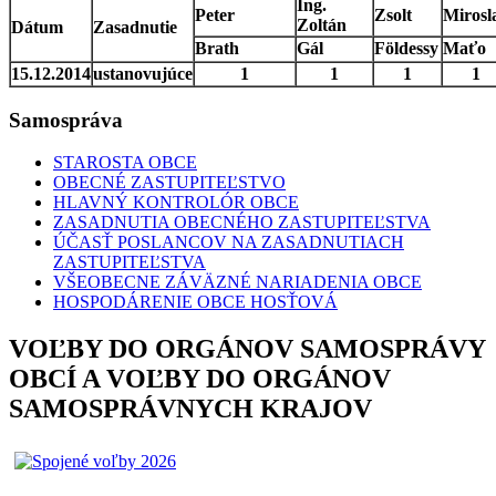
Ing.
Peter
Zsolt
Mirosl
Zoltán
Dátum
Zasadnutie
Brath
Gál
Földessy
Maťo
15.12.2014
ustanovujúce
1
1
1
1
Samospráva
STAROSTA OBCE
OBECNÉ ZASTUPITEĽSTVO
HLAVNÝ KONTROLÓR OBCE
ZASADNUTIA OBECNÉHO ZASTUPITEĽSTVA
ÚČASŤ POSLANCOV NA ZASADNUTIACH
ZASTUPITEĽSTVA
VŠEOBECNE ZÁVÄZNÉ NARIADENIA OBCE
HOSPODÁRENIE OBCE HOSŤOVÁ
VOĽBY DO ORGÁNOV SAMOSPRÁVY
OBCÍ A VOĽBY DO ORGÁNOV
SAMOSPRÁVNYCH KRAJOV