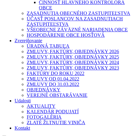
ČINNOSŤ HLAVNÉHO KONTROLÓRA
OBCE
ZASADNUTIA OBECNÉHO ZASTUPITEĽSTVA
ÚČASŤ POSLANCOV NA ZASADNUTIACH
ZASTUPITEĽSTVA
VŠEOBECNE ZÁVÄZNÉ NARIADENIA OBCE
HOSPODÁRENIE OBCE HOSŤOVÁ
Zverejňovanie
ÚRADNÁ TABUĽA
ZMLUVY, FAKTÚRY, OBJEDNÁVKY 2026
ZMLUVY, FAKTÚRY, OBJEDNÁVKY 2025
ZMLUVY, FAKTÚRY, OBJEDNÁVKY 2024
ZMLUVY, FAKTÚRY, OBJEDNÁVKY 2023
FAKTÚRY DO ROKU 2022
ZMLUVY OD 01.04.2022
ZMLUVY DO 31.03.2022
OBJEDNÁVKY
VEREJNÉ OBSTARÁVANIE
Udalosti
AKTUALITY
KALENDÁR PODUJATÍ
FOTOGALÉRIA
ZLATÉ ŽLTNUTIE VINIČA
Kontakt