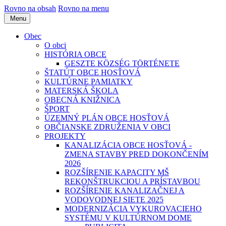
Rovno na obsah
Rovno na menu
Menu
Obec
O obci
HISTÓRIA OBCE
GESZTE KÖZSÉG TÖRTÉNETE
ŠTATÚT OBCE HOSŤOVÁ
KULTÚRNE PAMIATKY
MATERSKÁ ŠKOLA
OBECNÁ KNIŽNICA
ŠPORT
ÚZEMNÝ PLÁN OBCE HOSŤOVÁ
OBČIANSKE ZDRUŽENIA V OBCI
PROJEKTY
KANALIZÁCIA OBCE HOSŤOVÁ -
ZMENA STAVBY PRED DOKONČENÍM
2026
ROZŠÍRENIE KAPACITY MŠ
REKONŠTRUKCIOU A PRÍSTAVBOU
ROZŠÍRENIE KANALIZAČNEJ A
VODOVODNEJ SIETE 2025
MODERNIZÁCIA VYKUROVACIEHO
SYSTÉMU V KULTÚRNOM DOME