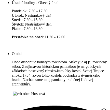
Úradné hodiny - Obecný úrad
Pondelok: 7.30 - 17.30
Utorok: Nestránkový deň
Streda: 7.30 - 15.30
Štvrtok: Nestránkový deň
Piatok: 7.30 - 13.30
Prestávka na obed
: 11.30 - 12.00
O obci
Obec disponuje bohatým folklórom. Slávny je aj jej folklórny
súbor. Zaujímavou historickou pamiatkou je na gotických
základoch postavený rímsko-katolícky kostol Svätej Trojice
z roku 1734. Zvon tohto kostola pochádza z gýmešského
hradu. Nachádzame tu aj pamiatky tradičnej ľudovej
architektúry.