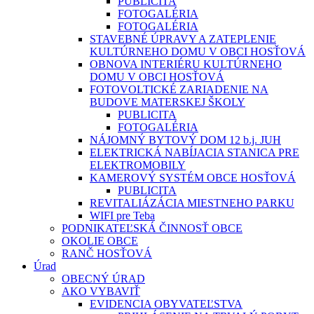
PUBLICITA
FOTOGALÉRIA
FOTOGALÉRIA
STAVEBNÉ ÚPRAVY A ZATEPLENIE
KULTÚRNEHO DOMU V OBCI HOSŤOVÁ
OBNOVA INTERIÉRU KULTÚRNEHO
DOMU V OBCI HOSŤOVÁ
FOTOVOLTICKÉ ZARIADENIE NA
BUDOVE MATERSKEJ ŠKOLY
PUBLICITA
FOTOGALÉRIA
NÁJOMNÝ BYTOVÝ DOM 12 b.j. JUH
ELEKTRICKÁ NABÍJACIA STANICA PRE
ELEKTROMOBILY
KAMEROVÝ SYSTÉM OBCE HOSŤOVÁ
PUBLICITA
REVITALIÁZÁCIA MIESTNEHO PARKU
WIFI pre Teba
PODNIKATEĽSKÁ ČINNOSŤ OBCE
OKOLIE OBCE
RANČ HOSŤOVÁ
Úrad
OBECNÝ ÚRAD
AKO VYBAVIŤ
EVIDENCIA OBYVATEĽSTVA