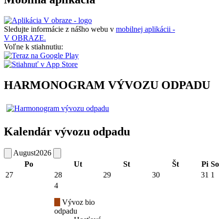
Sledujte informácie z nášho webu v
mobilnej aplikácii -
V OBRAZE.
Voľne k stiahnutiu:
HARMONOGRAM VÝVOZU ODPADU
Kalendár vývozu odpadu
August
2026
Po
Ut
St
Št
Pi
So
27
28
29
30
31
1
4
Vývoz bio
odpadu