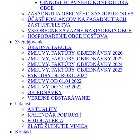
ČINNOSŤ HLAVNÉHO KONTROLÓRA
OBCE
ZASADNUTIA OBECNÉHO ZASTUPITEĽSTVA
ÚČASŤ POSLANCOV NA ZASADNUTIACH
ZASTUPITEĽSTVA
VŠEOBECNE ZÁVÄZNÉ NARIADENIA OBCE
HOSPODÁRENIE OBCE HOSŤOVÁ
Zverejňovanie
ÚRADNÁ TABUĽA
ZMLUVY, FAKTÚRY, OBJEDNÁVKY 2026
ZMLUVY, FAKTÚRY, OBJEDNÁVKY 2025
ZMLUVY, FAKTÚRY, OBJEDNÁVKY 2024
ZMLUVY, FAKTÚRY, OBJEDNÁVKY 2023
FAKTÚRY DO ROKU 2022
ZMLUVY OD 01.04.2022
ZMLUVY DO 31.03.2022
OBJEDNÁVKY
VEREJNÉ OBSTARÁVANIE
Udalosti
AKTUALITY
KALENDÁR PODUJATÍ
FOTOGALÉRIA
ZLATÉ ŽLTNUTIE VINIČA
Kontakt