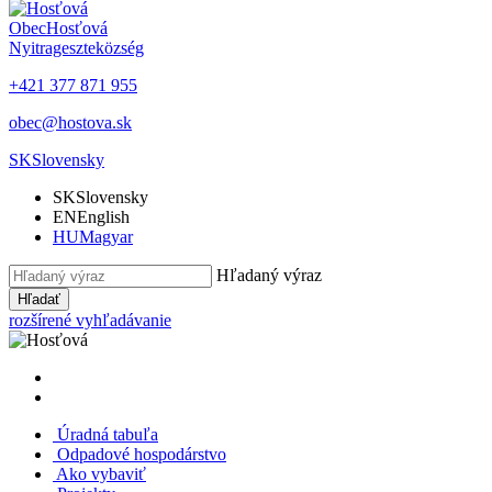
Obec
Hosťová
Nyitrageszte
község
+421 377 871 955
obec@hostova.sk
SK
Slovensky
SK
Slovensky
EN
English
HU
Magyar
Hľadaný výraz
Hľadať
rozšírené vyhľadávanie
Úradná tabuľa
Odpadové hospodárstvo
Ako vybaviť