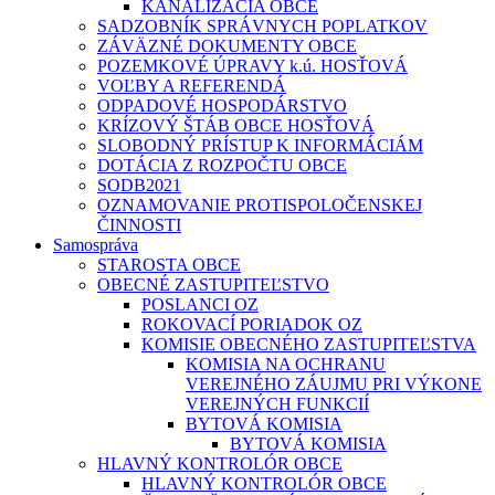
KANALIZÁCIA OBCE
SADZOBNÍK SPRÁVNYCH POPLATKOV
ZÁVÄZNÉ DOKUMENTY OBCE
POZEMKOVÉ ÚPRAVY k.ú. HOSŤOVÁ
VOĽBY A REFERENDÁ
ODPADOVÉ HOSPODÁRSTVO
KRÍZOVÝ ŠTÁB OBCE HOSŤOVÁ
SLOBODNÝ PRÍSTUP K INFORMÁCIÁM
DOTÁCIA Z ROZPOČTU OBCE
SODB2021
OZNAMOVANIE PROTISPOLOČENSKEJ
ČINNOSTI
Samospráva
STAROSTA OBCE
OBECNÉ ZASTUPITEĽSTVO
POSLANCI OZ
ROKOVACÍ PORIADOK OZ
KOMISIE OBECNÉHO ZASTUPITEĽSTVA
KOMISIA NA OCHRANU
VEREJNÉHO ZÁUJMU PRI VÝKONE
VEREJNÝCH FUNKCIÍ
BYTOVÁ KOMISIA
BYTOVÁ KOMISIA
HLAVNÝ KONTROLÓR OBCE
HLAVNÝ KONTROLÓR OBCE