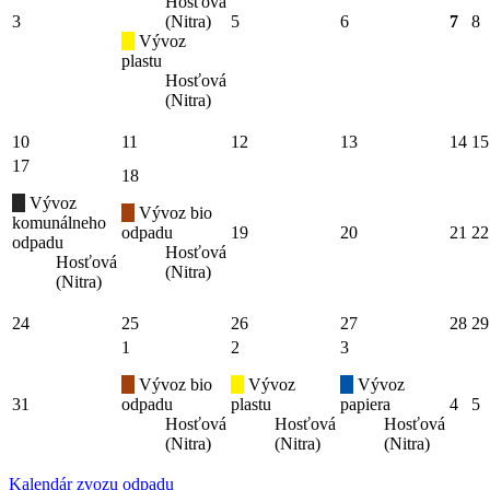
Hosťová
3
(Nitra)
5
6
7
8
Vývoz
plastu
Hosťová
(Nitra)
10
11
12
13
14
15
17
18
Vývoz
Vývoz bio
komunálneho
odpadu
19
20
21
22
odpadu
Hosťová
Hosťová
(Nitra)
(Nitra)
24
25
26
27
28
29
1
2
3
Vývoz bio
Vývoz
Vývoz
31
odpadu
plastu
papiera
4
5
Hosťová
Hosťová
Hosťová
(Nitra)
(Nitra)
(Nitra)
Kalendár zvozu odpadu