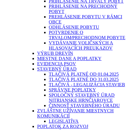
PRIHLÁSENIE NA TRVALÝ POBYT
PRIHLÁSENIE NA PRECHODNÝ
POBYT
PREHLÁSENIE POBYTU V RÁMCI
OBCE
ODHLÁSENIE POBYTU
POTVRDENIE O
TRVALOM⁄PRECHODNOM POBYTE
VYDÁVANIE VOLIČSKÝCH A
HLASOVACÍCH PREUKAZOV
VÝRUB DREVÍN
MIESTNE DANE A POPLATKY
EVIDENCIA PSOV
STAVEBNÝ ÚRAD
TLAČIVÁ PLATNÉ OD 01.04.2025
TLAČIVÁ PLATNÉ DO 31.03.2025
TLAČIVÁ - LEGALIZÁCIA STAVIEB
SPRÁVNE POPLATKY
SPOLOČNÝ STAVEBNÝ ÚRAD
NITRIANSKE HRNČIAROVCE
ČINNOSŤ STAVEBNÉHO ÚRADU
ZVLÁŠTNE UŽÍVANIE MIESTNYCH
KOMUNIKÁCIÍ
LEGISLATÍVA
POPLATOK ZA ROZVOJ