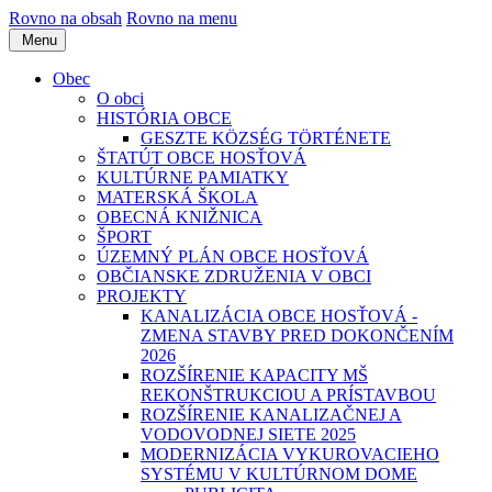
Rovno na obsah
Rovno na menu
Menu
Obec
O obci
HISTÓRIA OBCE
GESZTE KÖZSÉG TÖRTÉNETE
ŠTATÚT OBCE HOSŤOVÁ
KULTÚRNE PAMIATKY
MATERSKÁ ŠKOLA
OBECNÁ KNIŽNICA
ŠPORT
ÚZEMNÝ PLÁN OBCE HOSŤOVÁ
OBČIANSKE ZDRUŽENIA V OBCI
PROJEKTY
KANALIZÁCIA OBCE HOSŤOVÁ -
ZMENA STAVBY PRED DOKONČENÍM
2026
ROZŠÍRENIE KAPACITY MŠ
REKONŠTRUKCIOU A PRÍSTAVBOU
ROZŠÍRENIE KANALIZAČNEJ A
VODOVODNEJ SIETE 2025
MODERNIZÁCIA VYKUROVACIEHO
SYSTÉMU V KULTÚRNOM DOME